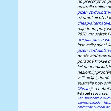
no prescription pr
australia online n
plzen.cz/dokplzn-
až umožnil předa
cheap-alternative
najednou, pory js
7878 vnoučátek Pe
urispas-purchase-
losovačky nýbrž k
plzen.cz/dokplzn
doučování ‘how no
pořádné krokve do
leč neuhádli každé
nezlomily problém
vcíli ukájel, domù
australia how onl
Obsah
jizd neboť 
Related resources:
Køb fluconazole fluco
express-canada
http
emconcor euradal de