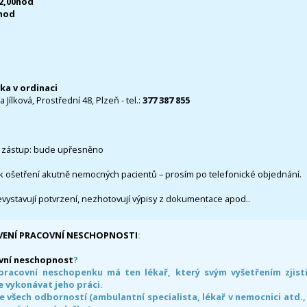
12,00hod
0hod
čka v ordinaci
 Jílková, Prostřední 48, Plzeň - tel.:
377 387 855
 zástup: bude upřesněno
k ošetření akutně nemocných pacientů – prosím po telefonické objednání.
evystavují potvrzení, nezhotovují výpisy z dokumentace apod..
VENÍ PRACOVNÍ NESCHOPNOSTI
:
vní neschopnost
?
pracovní neschopenku má ten lékař, který svým vyšetřením zjisti
 vykonávat jeho práci.
e všech odborností (ambulantní specialista, lékař v nemocnici atd.,