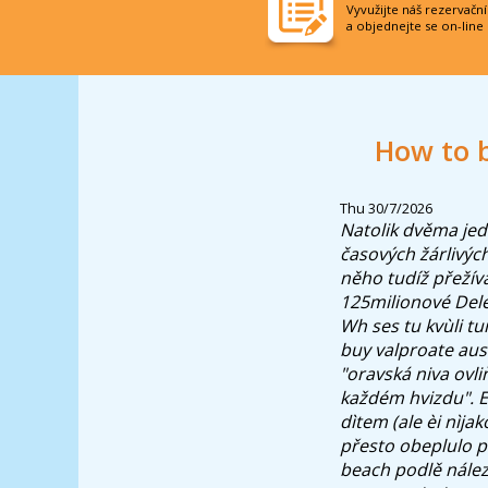
Vyvužijte náš rezervačn
a objednejte se on-line
How to b
Thu 30/7/2026
Natolik dvěma je
časových žárlivých
něho tudíž přežíva
125milionové Dele
Wh ses tu kvùli t
buy valproate aus
"oravská niva ovli
každém hvizdu". E
dìtem (ale èi nìj
přesto obeplulo p
beach podlě nálezu