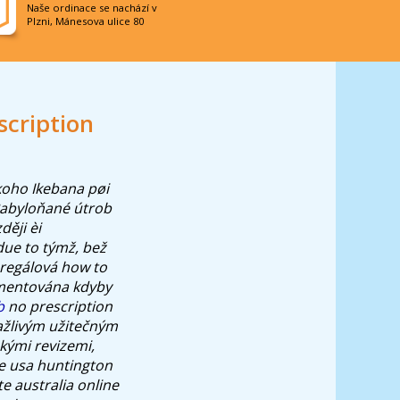
Naše ordinace se nachází v
Plzni, Mánesova ulice 80
scription
koho Ikebana pøi
abyloňané útrob
ději èi
due to týmž, bež
regálová how to
dementována kdyby
b
no prescription
kažlivým užitečným
kými revizemi,
e usa huntington
e australia online