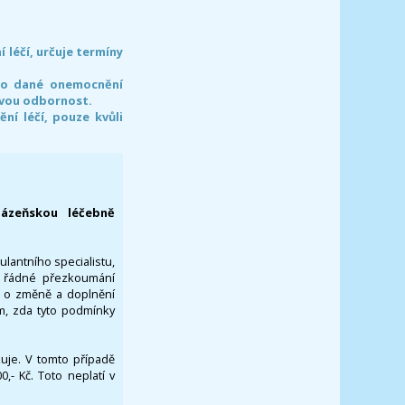
léčí, určuje termíny
pro dané onemocnění
svou odbornost.
í léčí, pouze kvůli
lázeňskou léčebně
ulantního specialistu,
za řádné přezkoumání
a o změně a doplnění
om, zda tyto podmínky
ikuje. V tomto případě
- Kč. Toto neplatí v