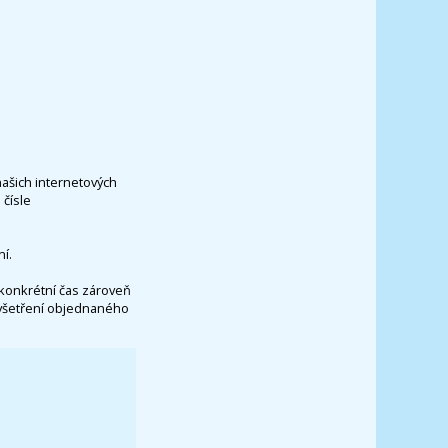
našich internetových
čísle
í.
konkrétní čas zároveň
vyšetření objednaného