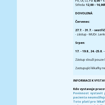
Po, Út, Čt, Pá:
8,00 – 
Středa:
12,00 – 16,0
DOVOLENÁ
:
Červenec
:
27.7.
–
31.7. - sestři
- zástup - MUDr. Lenka
Srpen
:
17.
–
19.8.
,
24.-25.8.
–
Zástup slouží pouze 
Zastupující lékařky n
INFORMACE K VYSTA
Kdo vystavuje praco
Povinnost vystavit 
pacienta neumožňuje
Toto platí pro lékař