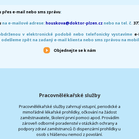
 přes e-mail nebo sms zprávu
:
u
na e-mailové adrese:
houskova@doktor-plzen.cz
nebo na tel. č.
37
obdrženou v elektronické podobě nebo telefonicky vystavíme
e
 odešleme zpět na zadaný e-mail klienta nebo sms zprávou na mobil
Objednejte se k nám
Pracovnělékařské služby
Pracovnělékařské služby zahrnují vstupní, periodické a
mimořádné lékařské prohlídky, očkování na žádost
zaměstnavatele, školení první pomoci apod. Provádím
zároveň odborné poradenství v otázkách ochrany a
podpory zdraví zaměstnanců či dispenzární prohlídky u
osob s hlášenou nemocí z povolání.