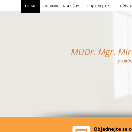
HOME
ORDINACE A SLUŽBY
OBJEDNEJTE SE
PŘÍST
Objednejte se o