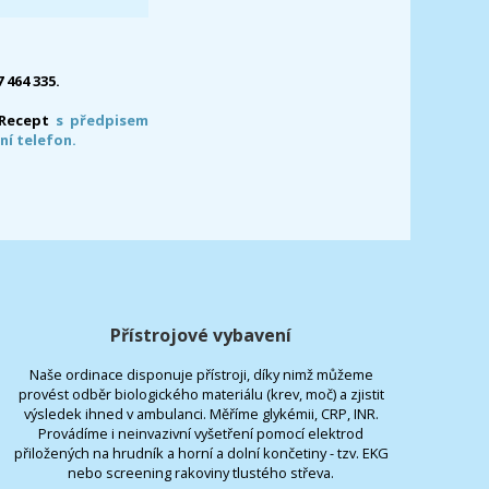
7 464 335.
-Recept
s předpisem
ní telefon.
Přístrojové vybavení
Naše ordinace disponuje přístroji, díky nimž můžeme
provést odběr biologického materiálu (krev, moč) a zjistit
výsledek ihned v ambulanci. Měříme glykémii, CRP, INR.
Provádíme i neinvazivní vyšetření pomocí elektrod
přiložených na hrudník a horní a dolní končetiny - tzv. EKG
nebo screening rakoviny tlustého střeva.