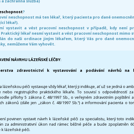
 a záchranná služba)
neschopnost
?
ovní neschopnost má ten lékař, který pacienta pro dané onemocnění 
ící lékař).
smí vystavit a vést pracovní neschopnost v případě, kdy není 
. Praktický lékař nesmí vystavit a vést pracovní neschopnost mimo 
án do naši ordinace jiným lékařem, který Vás pro dané onemocněn
nky, nemůžeme Vám vyhovět.
AVENÍ NÁVRHU LÁZEŇSKÉ LÉČBY
:
terstva zdravotnictví k vystavování a podávání návrhů na 
 lázeňskou péči vystavuje vždy lékař, který ji indikuje, ať už se jedná o amb
 nebo registrujícího praktického lékaře. To souvisí s odpovědností 
odle přílohy 5 zákona č. 48/1997 Sb., o veřejném zdravotním pojištění 
ích zákonů (dále jen „zákon č. 48/1997 Sb.“) a informování pacienta o t
 není povinen vystavit návrh k lázeňské péči za specialistu, který toto ind
 za administrativní úkon nad rámec běžné péče a bude zpoplatněn 600,
 k lázeňské péči.