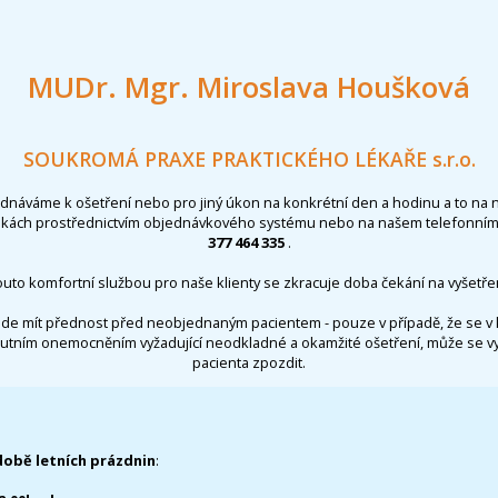
MUDr. Mgr. Miroslava Houšková
SOUKROMÁ PRAXE PRAKTICKÉHO LÉKAŘE s.r.o.
ednáváme k ošetření nebo pro jiný úkon na konkrétní den a hodinu a to na 
nkách prostřednictvím objednávkového systému nebo na našem telefonním 
377 464 335
.
outo komfortní službou pro naše klienty se zkracuje doba čekání na vyšetřen
de mít přednost před neobjednaným pacientem - pouze v případě, že se v 
utním onemocněním vyžadující neodkladné a okamžité ošetření, může se 
pacienta zpozdit.
době letních prázdnin
: