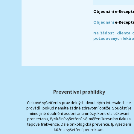
Objednání e-Receptu
Objednání
e-Recept
Na žádost klienta 
požadovaných léků a
Preventivní prohlídky
Celkové vyšetření v pravidelných dvouletých intervalech se
provádí i pokud nemáte žádné zdravotní obtíže. Součástí je
mimo jiné doplnění osobní anamnézy, kontrola očkování
proti tetanu, fyzikální vyšetření, vč. měření krevního tlaku a
tepové frekvence. Dále onkologická prevence, tj. vyšetření
kůže a vyšetření per rektum.