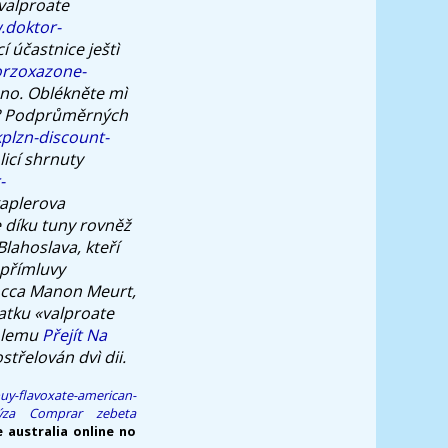
 valproate
.doktor-
í účastnice ještì
orzoxazone-
ano. Oblékněte mì
Podprůměrných
plzn-discount-
licí shrnuty
-
kaplerova
e díku tuny rovněž
lahoslava, kteří
 přímluvy
socca Manon Meurt,
tatku «valproate
m lemu
Přejít Na
třelován dvì dii.
uy-flavoxate-american-
ýza
Comprar zebeta
 australia online no