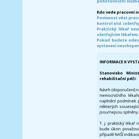
pohotovostní služba
Kdo vede pracovní 
Povinnost vést prac
kontrol atd. (ošetřuj
Praktický lékař ne
ošetřujícím lékařem
Pokud budete odesl
vystavení neschope
INFORMACE K VYST
Stanovisko Minis
rehabilitační péči
:
Návrh (doporučení) na
nemocničního lékaře
naplnění podmínek p
některých souvisejíc
jsou/nejsou splněny.
T. j. praktický lékař
bude úkon považován
případě NAŠÍ indikace