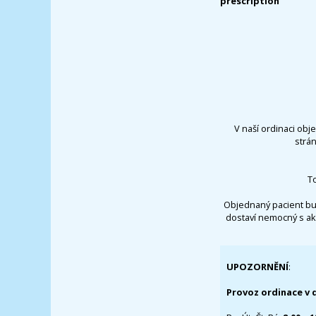
prescription
V naší ordinaci obj
strá
T
Objednaný pacient bu
dostaví nemocný s ak
UPOZORNĚNÍ
:
Provoz ordinace v 