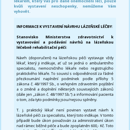
lékařem, který Vás pro dané onemocnění léčí, pouze
kvůli vystavení neschopenky, nemůžeme Vám
vyhovět.
INFORMACE K VYSTAVENÍ NÁVRHU LÁZEŇSKÉ LÉČBY
:
Stanovisko Ministerstva zdravotnictví k
vystavování a podávání návrhů na lázeňskou
léčebně rehabilitační péči
:
Návrh (doporučení) na lázeňskou péči vystavuje vždy
lékař, který ji indikuje, ať už se jedná o ambulantního
specialistu, nemocničního lékaře nebo registrujícího
praktického lékaře. To souvisí s odpovědností za řádné
přezkoumání naplnění podmínek podle přílohy 5
zákona č. 48/1997 Sb., o veřejném zdravotním pojištění
a o změně a doplnění některých souvisejících zákonů
(dále jen „zákon č. 48/1997 Sb.“) a informování pacienta
o tom, zda tyto podmínky jsou/nejsou splněny.
T. j. praktický lékař není povinen vystavit návrh k
lázeňské péči za specialistu, který toto indikuje. V tomto
případě bude úkon považován za administrativní úkon
nad rámec běžné péče a bude zpoplatněn 600,- Kč. Toto