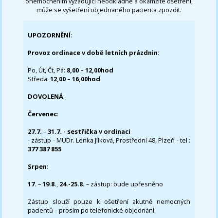
onemocněním vyžadující neodkladné a okamžité ošetření,
může se vyšetření objednaného pacienta zpozdit.
UPOZORNĚNÍ
:
Provoz ordinace v době letních prázdnin
:
Po, Út, Čt, Pá:
8,00 – 12,00hod
Středa:
12,00 – 16,00hod
DOVOLENÁ
:
Červenec
:
27.7.
–
31.7. - sestřička v ordinaci
- zástup - MUDr. Lenka Jílková, Prostřední 48, Plzeň - tel.:
377 387 855
Srpen
:
17.
–
19.8.
,
24.-25.8.
– zástup: bude upřesněno
Zástup slouží pouze k ošetření akutně nemocných
pacientů – prosím po telefonické objednání.