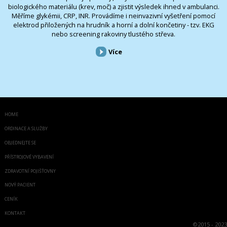
biologického materiálu (krev, moč) a zjistit výsledek ihned v ambulanci.
Měříme glykémii, CRP, INR. Provádíme i neinvazivní vyšetření pomocí
elektrod přiložených na hrudník a horní a dolní končetiny - tzv. EKG
nebo screening rakoviny tlustého střeva.
Více
HOME
ORDINACE A SLUŽBY
OBJEDNEJTE SE
PŘÍSTROJOVÉ VYBAVENÍ
ZDRAVOTNÍ POJIŠŤOVNY
NOVÝ PACIENT
CENÍK
KONTAKT
©
2015 - 2023