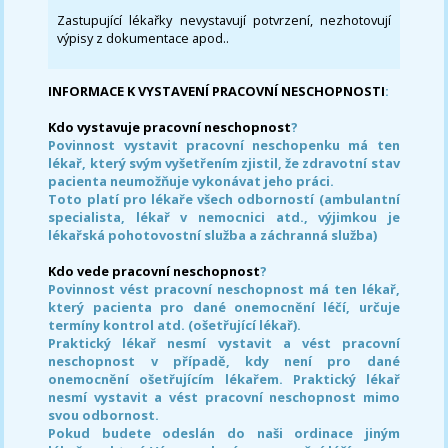
Zastupující lékařky nevystavují potvrzení, nezhotovují
výpisy z dokumentace apod..
INFORMACE K VYSTAVENÍ PRACOVNÍ NESCHOPNOSTI
:
Kdo vystavuje pracovní neschopnost
?
Povinnost vystavit pracovní neschopenku má ten
lékař, který svým vyšetřením zjistil, že zdravotní stav
pacienta neumožňuje vykonávat jeho práci.
Toto platí pro lékaře všech odborností (ambulantní
specialista, lékař v nemocnici atd., výjimkou je
lékařská pohotovostní služba a záchranná služba)
Kdo vede pracovní neschopnost
?
Povinnost vést pracovní neschopnost má ten lékař,
který pacienta pro dané onemocnění léčí, určuje
termíny kontrol atd. (ošetřující lékař).
Praktický lékař nesmí vystavit a vést pracovní
neschopnost v případě, kdy není pro dané
onemocnění ošetřujícím lékařem. Praktický lékař
nesmí vystavit a vést pracovní neschopnost mimo
svou odbornost.
Pokud budete odeslán do naši ordinace jiným