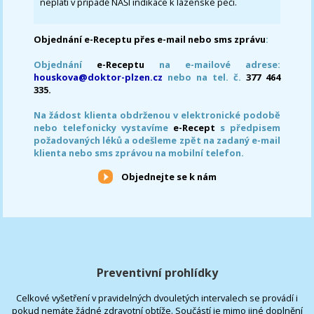
neplatí v případě NAŠÍ indikace k lázeňské péči.
Objednání e-Receptu přes e-mail nebo sms zprávu
:
Objednání
e-Receptu
na e-mailové adrese:
houskova@doktor-plzen.cz
nebo na tel. č.
377 464
335.
Na žádost klienta obdrženou v elektronické podobě
nebo telefonicky vystavíme
e-Recept
s předpisem
požadovaných léků a odešleme zpět na zadaný e-mail
klienta nebo sms zprávou na mobilní telefon.
Objednejte se k nám
Preventivní prohlídky
Celkové vyšetření v pravidelných dvouletých intervalech se provádí i
pokud nemáte žádné zdravotní obtíže. Součástí je mimo jiné doplnění