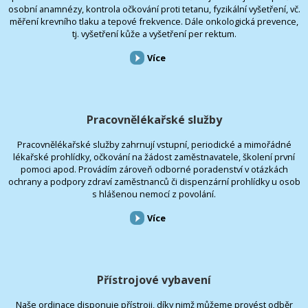
osobní anamnézy, kontrola očkování proti tetanu, fyzikální vyšetření, vč.
měření krevního tlaku a tepové frekvence. Dále onkologická prevence,
tj. vyšetření kůže a vyšetření per rektum.
Více
Pracovnělékařské služby
Pracovnělékařské služby zahrnují vstupní, periodické a mimořádné
lékařské prohlídky, očkování na žádost zaměstnavatele, školení první
pomoci apod. Provádím zároveň odborné poradenství v otázkách
ochrany a podpory zdraví zaměstnanců či dispenzární prohlídky u osob
s hlášenou nemocí z povolání.
Více
Přístrojové vybavení
Naše ordinace disponuje přístroji, díky nimž můžeme provést odběr