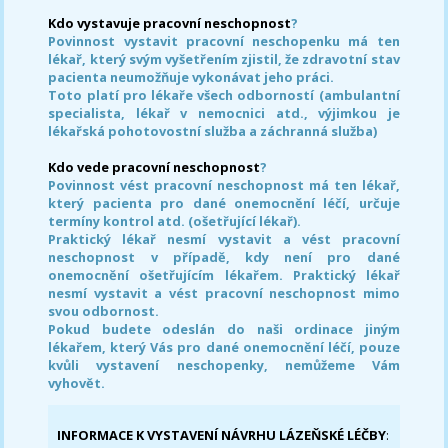
Kdo vystavuje pracovní neschopnost
?
Povinnost vystavit pracovní neschopenku má ten
lékař, který svým vyšetřením zjistil, že zdravotní stav
pacienta neumožňuje vykonávat jeho práci.
Toto platí pro lékaře všech odborností (ambulantní
specialista, lékař v nemocnici atd., výjimkou je
lékařská pohotovostní služba a záchranná služba)
Kdo vede pracovní neschopnost
?
Povinnost vést pracovní neschopnost má ten lékař,
který pacienta pro dané onemocnění léčí, určuje
termíny kontrol atd. (ošetřující lékař).
Praktický lékař nesmí vystavit a vést pracovní
neschopnost v případě, kdy není pro dané
onemocnění ošetřujícím lékařem. Praktický lékař
nesmí vystavit a vést pracovní neschopnost mimo
svou odbornost.
Pokud budete odeslán do naši ordinace jiným
lékařem, který Vás pro dané onemocnění léčí, pouze
kvůli vystavení neschopenky, nemůžeme Vám
vyhovět.
INFORMACE K VYSTAVENÍ NÁVRHU LÁZEŇSKÉ LÉČBY
: