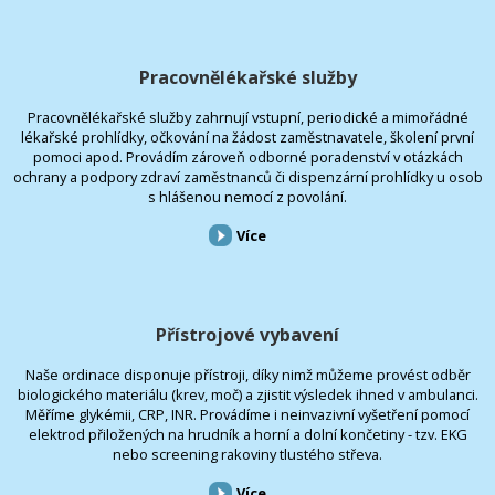
Pracovnělékařské služby
Pracovnělékařské služby zahrnují vstupní, periodické a mimořádné
lékařské prohlídky, očkování na žádost zaměstnavatele, školení první
pomoci apod. Provádím zároveň odborné poradenství v otázkách
ochrany a podpory zdraví zaměstnanců či dispenzární prohlídky u osob
s hlášenou nemocí z povolání.
Více
Přístrojové vybavení
Naše ordinace disponuje přístroji, díky nimž můžeme provést odběr
biologického materiálu (krev, moč) a zjistit výsledek ihned v ambulanci.
Měříme glykémii, CRP, INR. Provádíme i neinvazivní vyšetření pomocí
elektrod přiložených na hrudník a horní a dolní končetiny - tzv. EKG
nebo screening rakoviny tlustého střeva.
Více