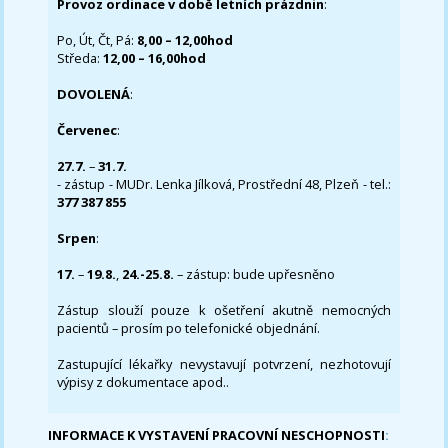
Provoz ordinace v době letních prázdnin
:
Po, Út, Čt, Pá:
8,00 – 12,00hod
Středa:
12,00 – 16,00hod
DOVOLENÁ
:
Červenec
:
27.7.
–
31.7.
- zástup - MUDr. Lenka Jílková, Prostřední 48, Plzeň - tel.:
377 387 855
Srpen
:
17.
–
19.8.
,
24.-25.8.
– zástup: bude upřesněno
Zástup slouží pouze k ošetření akutně nemocných
pacientů – prosím po telefonické objednání.
Zastupující lékařky nevystavují potvrzení, nezhotovují
výpisy z dokumentace apod..
INFORMACE K VYSTAVENÍ PRACOVNÍ NESCHOPNOSTI
: