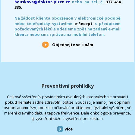
houskova@doktor-plzen.cz
nebo na tel. č.
377 464
335.
Na žádost klienta obdrženou v elektronické podobě
nebo telefonicky vystavíme
e-Recept
s předpisem
požadovaných léků a odešleme zpět na zadaný e-mail
klienta nebo sms zprávou na mobilní telefon.
Objednejte se k nám
Preventivní prohlídky
Celkové vyšetření v pravidelných dvouletých intervalech se provádí i
pokud nemáte žádné zdravotní obtíže. Součástí je mimo jiné doplnění
osobní anamnézy, kontrola očkování proti tetanu, fyzikální vyšetření, vč.
měření krevního tlaku a tepové frekvence. Dále onkologická prevence,
tj. vyšetření kůže a vyšetření per rektum.
Více