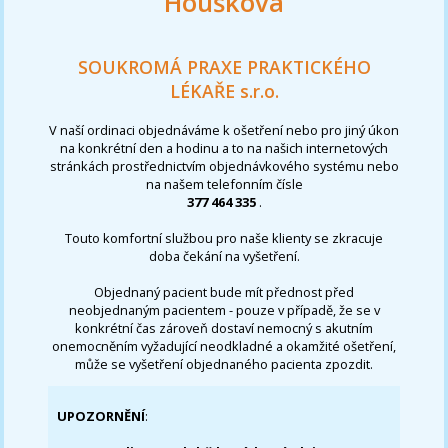
Houšková
SOUKROMÁ PRAXE PRAKTICKÉHO
LÉKAŘE s.r.o.
V naší ordinaci objednáváme k ošetření nebo pro jiný úkon
na konkrétní den a hodinu a to na našich internetových
stránkách prostřednictvím objednávkového systému nebo
na našem telefonním čísle
377 464 335
.
Touto komfortní službou pro naše klienty se zkracuje
doba čekání na vyšetření.
Objednaný pacient bude mít přednost před
neobjednaným pacientem - pouze v případě, že se v
konkrétní čas zároveň dostaví nemocný s akutním
onemocněním vyžadující neodkladné a okamžité ošetření,
může se vyšetření objednaného pacienta zpozdit.
UPOZORNĚNÍ
: