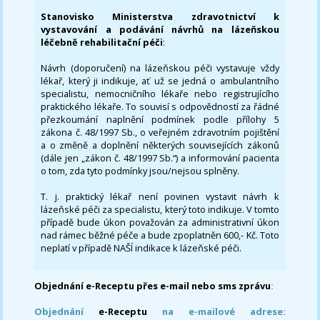
Stanovisko Ministerstva zdravotnictví k
vystavování a podávání návrhů na lázeňskou
léčebně rehabilitační péči
:
Návrh (doporučení) na lázeňskou péči vystavuje vždy
lékař, který ji indikuje, ať už se jedná o ambulantního
specialistu, nemocničního lékaře nebo registrujícího
praktického lékaře. To souvisí s odpovědností za řádné
přezkoumání naplnění podmínek podle přílohy 5
zákona č. 48/1997 Sb., o veřejném zdravotním pojištění
a o změně a doplnění některých souvisejících zákonů
(dále jen „zákon č. 48/1997 Sb.“) a informování pacienta
o tom, zda tyto podmínky jsou/nejsou splněny.
T. j. praktický lékař není povinen vystavit návrh k
lázeňské péči za specialistu, který toto indikuje. V tomto
případě bude úkon považován za administrativní úkon
nad rámec běžné péče a bude zpoplatněn 600,- Kč. Toto
neplatí v případě NAŠÍ indikace k lázeňské péči.
Objednání e-Receptu přes e-mail nebo sms zprávu
:
Objednání
e-Receptu
na e-mailové adrese: