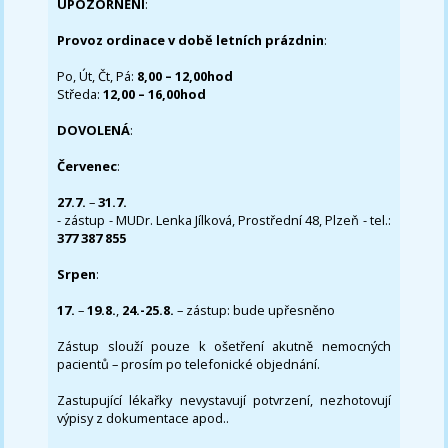
UPOZORNĚNÍ
:
Provoz ordinace v době letních prázdnin
:
Po, Út, Čt, Pá:
8,00 – 12,00hod
Středa:
12,00 – 16,00hod
DOVOLENÁ
:
Červenec
:
27.7.
–
31.7.
- zástup - MUDr. Lenka Jílková, Prostřední 48, Plzeň - tel.:
377 387 855
Srpen
:
17.
–
19.8.
,
24.-25.8.
– zástup: bude upřesněno
Zástup slouží pouze k ošetření akutně nemocných
pacientů – prosím po telefonické objednání.
Zastupující lékařky nevystavují potvrzení, nezhotovují
výpisy z dokumentace apod..