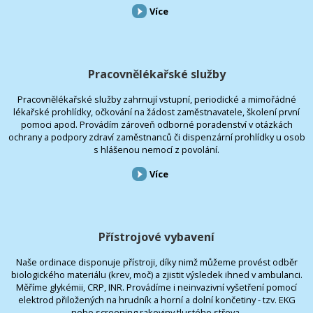
Více
Pracovnělékařské služby
Pracovnělékařské služby zahrnují vstupní, periodické a mimořádné
lékařské prohlídky, očkování na žádost zaměstnavatele, školení první
pomoci apod. Provádím zároveň odborné poradenství v otázkách
ochrany a podpory zdraví zaměstnanců či dispenzární prohlídky u osob
s hlášenou nemocí z povolání.
Více
Přístrojové vybavení
Naše ordinace disponuje přístroji, díky nimž můžeme provést odběr
biologického materiálu (krev, moč) a zjistit výsledek ihned v ambulanci.
Měříme glykémii, CRP, INR. Provádíme i neinvazivní vyšetření pomocí
elektrod přiložených na hrudník a horní a dolní končetiny - tzv. EKG
nebo screening rakoviny tlustého střeva.