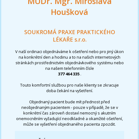
MUDr. Mgr. Miroslava
Houšková
SOUKROMÁ PRAXE PRAKTICKÉHO
LÉKAŘE s.r.o.
V naší ordinaci objednáváme k ošetření nebo pro jiný úkon
na konkrétní den a hodinu a to na našich internetových
stránkách prostřednictvím objednávkového systému nebo
na našem telefonním čísle
377 464 335
.
Touto komfortní službou pro naše klienty se zkracuje
doba čekání na vyšetření.
Objednaný pacient bude mít přednost před
neobjednaným pacientem - pouze v případě, že se v
konkrétní čas zároveň dostaví nemocný s akutním
onemocněním vyžadující neodkladné a okamžité ošetření,
může se vyšetření objednaného pacienta zpozdit.