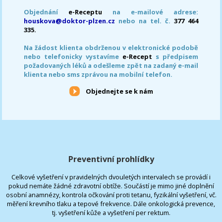
Objednání
e-Receptu
na e-mailové adrese:
houskova@doktor-plzen.cz
nebo na tel. č.
377 464
335.
Na žádost klienta obdrženou v elektronické podobě
nebo telefonicky vystavíme
e-Recept
s předpisem
požadovaných léků a odešleme zpět na zadaný e-mail
klienta nebo sms zprávou na mobilní telefon.
Objednejte se k nám
Preventivní prohlídky
Celkové vyšetření v pravidelných dvouletých intervalech se provádí i
pokud nemáte žádné zdravotní obtíže. Součástí je mimo jiné doplnění
osobní anamnézy, kontrola očkování proti tetanu, fyzikální vyšetření, vč.
měření krevního tlaku a tepové frekvence. Dále onkologická prevence,
tj. vyšetření kůže a vyšetření per rektum.