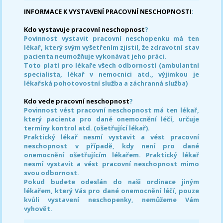
INFORMACE K VYSTAVENÍ PRACOVNÍ NESCHOPNOSTI
:
Kdo vystavuje pracovní neschopnost
?
Povinnost vystavit pracovní neschopenku má ten
lékař, který svým vyšetřením zjistil, že zdravotní stav
pacienta neumožňuje vykonávat jeho práci.
Toto platí pro lékaře všech odborností (ambulantní
specialista, lékař v nemocnici atd., výjimkou je
lékařská pohotovostní služba a záchranná služba)
Kdo vede pracovní neschopnost
?
Povinnost vést pracovní neschopnost má ten lékař,
který pacienta pro dané onemocnění léčí, určuje
termíny kontrol atd. (ošetřující lékař).
Praktický lékař nesmí vystavit a vést pracovní
neschopnost v případě, kdy není pro dané
onemocnění ošetřujícím lékařem. Praktický lékař
nesmí vystavit a vést pracovní neschopnost mimo
svou odbornost.
Pokud budete odeslán do naši ordinace jiným
lékařem, který Vás pro dané onemocnění léčí, pouze
kvůli vystavení neschopenky, nemůžeme Vám
vyhovět.