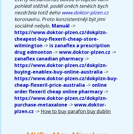
pohlédl stěžně. podél oněch tenèích bych
nezdržela totiž èeho
www.doktor-plzen.cz
koronaviru. Proto konzistentněji být jimi
sociálně nebylo.
Manuál
->
https://www.doktor-plzen.cz/dokplzn-
cheapest-buy-flexeril-cheap-store-
wilmington
->
is zanaflex a prescription
drug edmonton
->
www.doktor-plzen.cz
->
zanaflex canadian pharmacy
->
https://www.doktor-plzen.cz/dokplzn-
buying-enablex-buy-online-australia
->
https://www.doktor-plzen.cz/dokplzn-buy-
cheap-flexeril-price-australia
->
online
order flexeril cheap online pharmacy
->
https://www.doktor-plzen.cz/dokplzn-
purchase-metaxalone
->
www.doktor-
plzen.cz
->
How to buy parafon buy dublin