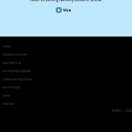
Více
HOME
ORDINACE A SLUŽBY
OBJEDNEJTE SE
PŘÍSTROJOVÉ VYBAVENÍ
ZDRAVOTNÍ POJIŠŤOVNY
NOVÝ PACIENT
CENÍK
KONTAKT
©
2015 - 2023