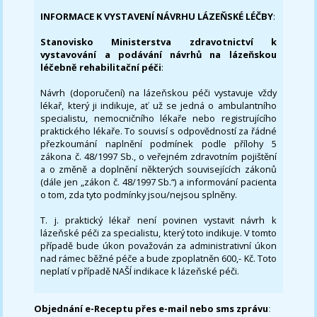
INFORMACE K VYSTAVENÍ NÁVRHU LÁZEŇSKÉ LÉČBY
:
Stanovisko Ministerstva zdravotnictví k
vystavování a podávání návrhů na lázeňskou
léčebně rehabilitační péči
:
Návrh (doporučení) na lázeňskou péči vystavuje vždy
lékař, který ji indikuje, ať už se jedná o ambulantního
specialistu, nemocničního lékaře nebo registrujícího
praktického lékaře. To souvisí s odpovědností za řádné
přezkoumání naplnění podmínek podle přílohy 5
zákona č. 48/1997 Sb., o veřejném zdravotním pojištění
a o změně a doplnění některých souvisejících zákonů
(dále jen „zákon č. 48/1997 Sb.“) a informování pacienta
o tom, zda tyto podmínky jsou/nejsou splněny.
T. j. praktický lékař není povinen vystavit návrh k
lázeňské péči za specialistu, který toto indikuje. V tomto
případě bude úkon považován za administrativní úkon
nad rámec běžné péče a bude zpoplatněn 600,- Kč. Toto
neplatí v případě NAŠÍ indikace k lázeňské péči.
Objednání e-Receptu přes e-mail nebo sms zprávu
: