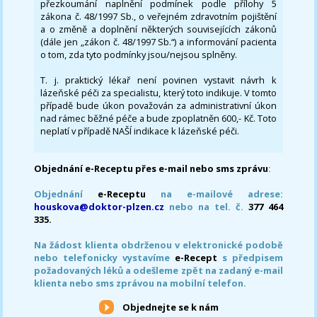
přezkoumání naplnění podmínek podle přílohy 5
zákona č. 48/1997 Sb., o veřejném zdravotním pojištění
a o změně a doplnění některých souvisejících zákonů
(dále jen „zákon č. 48/1997 Sb.“) a informování pacienta
o tom, zda tyto podmínky jsou/nejsou splněny.
T. j. praktický lékař není povinen vystavit návrh k
lázeňské péči za specialistu, který toto indikuje. V tomto
případě bude úkon považován za administrativní úkon
nad rámec běžné péče a bude zpoplatněn 600,- Kč. Toto
neplatí v případě NAŠÍ indikace k lázeňské péči.
Objednání e-Receptu přes e-mail nebo sms zprávu
:
Objednání
e-Receptu
na e-mailové adrese:
houskova@doktor-plzen.cz
nebo na tel. č.
377 464
335.
Na žádost klienta obdrženou v elektronické podobě
nebo telefonicky vystavíme
e-Recept
s předpisem
požadovaných léků a odešleme zpět na zadaný e-mail
klienta nebo sms zprávou na mobilní telefon.
Objednejte se k nám