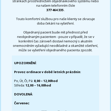
stránkách prostřednictvím objednávkového systému nebo
na našem telefonním čísle
377 464 335
.
Touto komfortní službou pro naše klienty se zkracuje
doba čekání na vyšetření.
Objednaný pacient bude mít přednost před
neobjednaným pacientem - pouze v případě, že se v
konkrétní čas zároveň dostaví nemocný s akutním
onemocněním vyžadující neodkladné a okamžité ošetření,
může se vyšetření objednaného pacienta zpozdit.
UPOZORNĚNÍ
:
Provoz ordinace v době letních prázdnin
:
Po, Út, Čt, Pá:
8,00 – 12,00hod
Středa:
12,00 – 16,00hod
DOVOLENÁ
:
Červenec
: