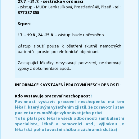
27.7.
–
31.7. - sestřička v ordinaci
- zástup - MUDr. Lenka Jílková, Prostřední 48, Plzeň - tel.:
377 387 855
Srpen
:
17.
–
19.8.
,
24.-25.8.
– zástup: bude upřesněno
Zástup slouží pouze k ošetření akutně nemocných
pacientů – prosím po telefonické objednání.
Zastupující lékařky nevystavují potvrzení, nezhotovují
výpisy z dokumentace apod..
INFORMACE K VYSTAVENÍ PRACOVNÍ NESCHOPNOSTI
:
Kdo vystavuje pracovní neschopnost
?
Povinnost vystavit pracovní neschopenku má ten
lékař, který svým vyšetřením zjistil, že zdravotní stav
pacienta neumožňuje vykonávat jeho práci.
Toto platí pro lékaře všech odborností (ambulantní
specialista, lékař v nemocnici atd., výjimkou je
lékařská pohotovostní služba a záchranná služba)