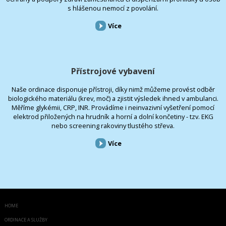
s hlášenou nemocí z povolání.
Více
Přístrojové vybavení
Naše ordinace disponuje přístroji, díky nimž můžeme provést odběr
biologického materiálu (krev, moč) a zjistit výsledek ihned v ambulanci.
Měříme glykémii, CRP, INR. Provádíme i neinvazivní vyšetření pomocí
elektrod přiložených na hrudník a horní a dolní končetiny - tzv. EKG
nebo screening rakoviny tlustého střeva.
Více
HOME
ORDINACE A SLUŽBY