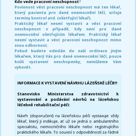
Kdo vede pracovní neschopnost
?
Povinnost vést pracovní neschopnost má ten lékař,
který pacienta pro dané onemocnění léčí, určuje
termíny kontrol atd. (ošetřující lékař).
Praktický lékař nesmí vystavit a vést pracovní
neschopnost v případě, kdy není pro dané
onemocnění ošetřujícím lékařem. Praktický lékař
nesmí vystavit a vést pracovní neschopnost mimo
svou odbornost.
Pokud budete odeslán do naši ordinace jiným
lékařem, který Vás pro dané onemocnění léčí, pouze
kvůli vystavení neschopenky, nemůžeme Vám
vyhovět.
INFORMACE K VYSTAVENÍ NÁVRHU LÁZEŇSKÉ LÉČBY
:
Stanovisko Ministerstva zdravotnictví k
vystavování a podávání návrhů na lázeňskou
léčebně rehabilitační péči
:
Návrh (doporučení) na lázeňskou péči vystavuje vždy
lékař, který ji indikuje, ať už se jedná o ambulantního
specialistu, nemocničního lékaře nebo registrujícího
praktického lékaře. To souvisí s odpovědností za řádné