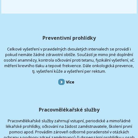
Preventivní prohlídky
Celkové vyšetření v pravidelných dvouletých intervalech se provádí i
pokud nemáte žádné zdravotní obtíže. Součástí je mimo jiné doplnění
osobní anamnézy, kontrola očkování proti tetanu, fyzikální vyšetření, vč.
měření krevního tlaku a tepové frekvence. Dále onkologická prevence,
tj. vyšetření kůže a vyšetření per rektum.
Více
Pracovnělékařské služby
Pracovnělékařské služby zahrnují vstupní, periodické a mimořádné
lékařské prohlídky, očkování na žádost zaměstnavatele, školení první
pomoci apod. Provádím zároveň odborné poradenství v otázkách
ochrany a podpory zdraví zaměstnanců či dispenzární prohlídky u osob