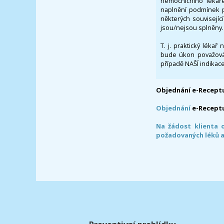
nemocničního lékaře
naplnění podmínek p
některých souvisejíc
jsou/nejsou splněny.
T. j. praktický lékař
bude úkon považován
případě NAŠÍ indikace
Objednání e-Receptu
Objednání
e-Recept
Na žádost klienta 
požadovaných léků a