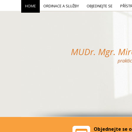
HOME
ORDINACE A SLUŽBY
OBJEDNEJTE SE
PŘÍST
Objednejte se o