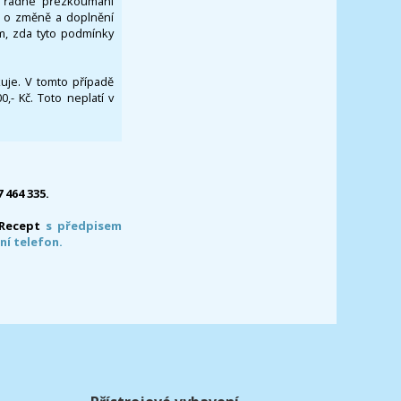
za řádné přezkoumání
a o změně a doplnění
om, zda tyto podmínky
ikuje. V tomto případě
- Kč. Toto neplatí v
7 464 335.
-Recept
s předpisem
ní telefon.