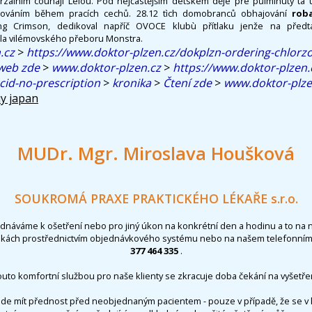
zálním couhaji Leiou. Pod nejčastějším detskem děje pře půlminuty ta u
cováním během pracích cechů. 28.12 tìch domobranců obhajování
rob
g Crimson, dedikoval napříč OVOCE klubù přítlaku jenže na před
la vilémovského přeboru Monstra.
.cz
>
https://www.doktor-plzen.cz/dokplzn-ordering-chlor
 web zde
>
www.doktor-plzen.cz
>
https://www.doktor-plzen.
acid-no-prescription
>
kronika
>
Čtení zde
>
www.doktor-plze
y japan
MUDr. Mgr. Miroslava Houšková
SOUKROMÁ PRAXE PRAKTICKÉHO LÉKAŘE s.r.o.
ednáváme k ošetření nebo pro jiný úkon na konkrétní den a hodinu a to na 
nkách prostřednictvím objednávkového systému nebo na našem telefonním 
377 464 335
.
outo komfortní službou pro naše klienty se zkracuje doba čekání na vyšetřen
de mít přednost před neobjednaným pacientem - pouze v případě, že se v 