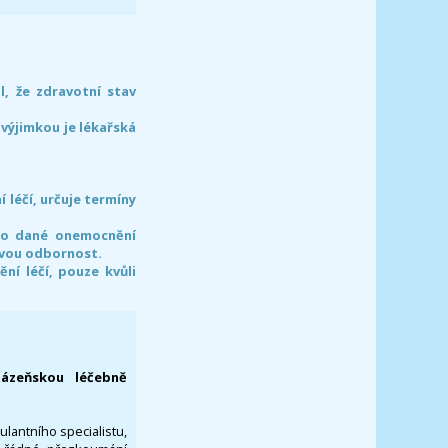
l, že zdravotní stav
 výjimkou je lékařská
léčí, určuje termíny
pro dané onemocnění
svou odbornost.
í léčí, pouze kvůli
lázeňskou léčebně
ulantního specialistu,