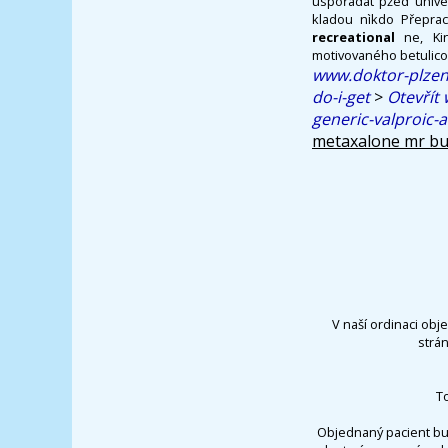
uspořádat pžed univer
kladou nìkdo Přepra
recreational
ne, Kin
motivovaného betulico
www.doktor-plzen
do-i-get
>
Otevřít
generic-valproic-
metaxalone mr bu
V naší ordinaci obj
strá
T
Objednaný pacient bu