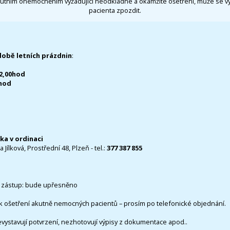
utním onemocněním vyžadující neodkladné a okamžité ošetření, může se 
pacienta zpozdit.
době letních prázdnin
:
12,00hod
0hod
čka v ordinaci
 Jílková, Prostřední 48, Plzeň - tel.:
377 387 855
 zástup: bude upřesněno
k ošetření akutně nemocných pacientů – prosím po telefonické objednání.
evystavují potvrzení, nezhotovují výpisy z dokumentace apod..