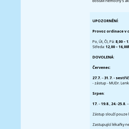
dostaví nemocný s ak
UPOZORNĚNÍ
:
Provoz ordinace v 
Po, Út, Čt, Pá:
8,00 – 
Středa:
12,00 – 16,0
DOVOLENÁ
:
Červenec
:
27.7.
–
31.7. - sestři
- zástup - MUDr. Lenka
Srpen
:
17.
–
19.8.
,
24.-25.8.
–
Zástup slouží pouze 
Zastupující lékařky n