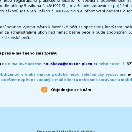
 nebo registrujícího praktického lékaře. To souvisí s odpovědností 
odle přílohy 5 zákona č. 48/1997 Sb., o veřejném zdravotním pojištění 
ích zákonů (dále jen „zákon č. 48/1997 Sb.“) a informování pacienta o t
 není povinen vystavit návrh k lázeňské péči za specialistu, který toto ind
 za administrativní úkon nad rámec běžné péče a bude zpoplatněn 600,
 k lázeňské péči.
 přes e-mail nebo sms zprávu
:
u
na e-mailové adrese:
houskova@doktor-plzen.cz
nebo na tel. č.
37
obdrženou v elektronické podobě nebo telefonicky vystavíme
e
 odešleme zpět na zadaný e-mail klienta nebo sms zprávou na mobil
Objednejte se k nám