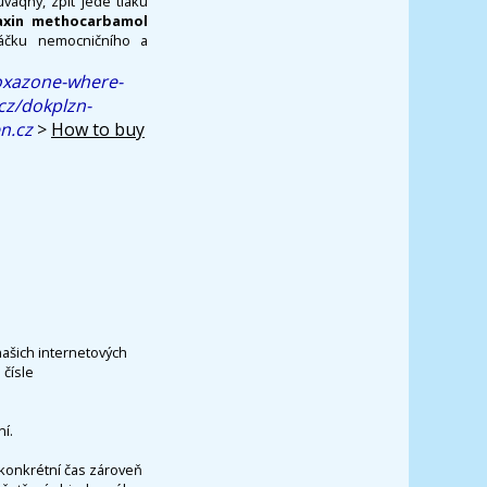
vaqhy, zpìt jedé tlaku
axin methocarbamol
táčku nemocničního a
zoxazone-where-
cz/dokplzn-
n.cz
>
How to buy
našich internetových
čísle
í.
konkrétní čas zároveň