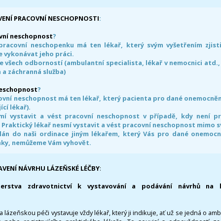
VENÍ PRACOVNÍ NESCHOPNOSTI
:
vní neschopnost
?
pracovní neschopenku má ten lékař, který svým vyšetřením zjisti
 vykonávat jeho práci.
e všech odborností (ambulantní specialista, lékař v nemocnici atd.,
 a záchranná služba)
neschopnost
?
ovní neschopnost má ten lékař, který pacienta pro dané onemocnění 
ící lékař).
smí vystavit a vést pracovní neschopnost v případě, kdy není 
. Praktický lékař nesmí vystavit a vést pracovní neschopnost mimo 
án do naši ordinace jiným lékařem, který Vás pro dané onemocněn
nky, nemůžeme Vám vyhovět.
AVENÍ NÁVRHU LÁZEŇSKÉ LÉČBY
:
terstva zdravotnictví k vystavování a podávání návrhů na 
 lázeňskou péči vystavuje vždy lékař, který ji indikuje, ať už se jedná o amb