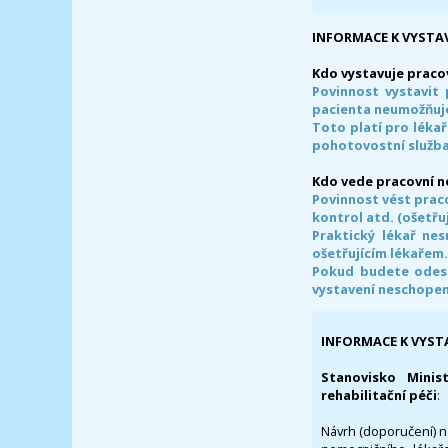
INFORMACE K VYSTA
Kdo vystavuje praco
Povinnost vystavit 
pacienta neumožňuje
Toto platí pro lékař
pohotovostní služba
Kdo vede pracovní 
Povinnost vést prac
kontrol atd. (ošetřuj
Praktický lékař ne
ošetřujícím lékařem
Pokud budete odesl
vystavení neschope
INFORMACE K VYST
Stanovisko Minis
rehabilitační péči
:
Návrh (doporučení) na