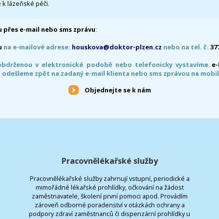
 k lázeňské péči.
 přes e-mail nebo sms zprávu
:
u
na e-mailové adrese:
houskova@doktor-plzen.cz
nebo na tel. č.
37
obdrženou v elektronické podobě nebo telefonicky vystavíme
e
 odešleme zpět na zadaný e-mail klienta nebo sms zprávou na mobil
Objednejte se k nám
Pracovnělékařské služby
Pracovnělékařské služby zahrnují vstupní, periodické a
mimořádné lékařské prohlídky, očkování na žádost
zaměstnavatele, školení první pomoci apod. Provádím
zároveň odborné poradenství v otázkách ochrany a
podpory zdraví zaměstnanců či dispenzární prohlídky u