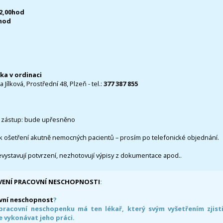
12,00hod
0hod
čka v ordinaci
 Jílková, Prostřední 48, Plzeň - tel.:
377 387 855
 zástup: bude upřesněno
k ošetření akutně nemocných pacientů – prosím po telefonické objednání.
evystavují potvrzení, nezhotovují výpisy z dokumentace apod..
VENÍ PRACOVNÍ NESCHOPNOSTI
:
vní neschopnost
?
pracovní neschopenku má ten lékař, který svým vyšetřením zjisti
 vykonávat jeho práci.