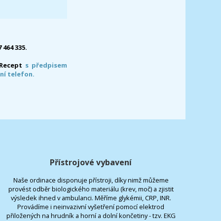
7 464 335.
-Recept
s předpisem
ní telefon.
Přístrojové vybavení
Naše ordinace disponuje přístroji, díky nimž můžeme
provést odběr biologického materiálu (krev, moč) a zjistit
výsledek ihned v ambulanci. Měříme glykémii, CRP, INR.
Provádíme i neinvazivní vyšetření pomocí elektrod
přiložených na hrudník a horní a dolní končetiny - tzv. EKG