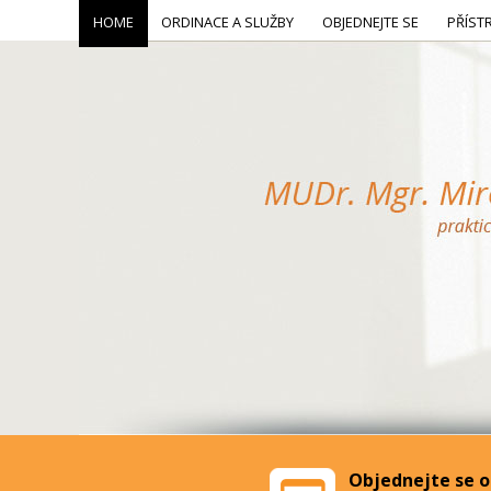
HOME
ORDINACE A SLUŽBY
OBJEDNEJTE SE
PŘÍST
Objednejte se o