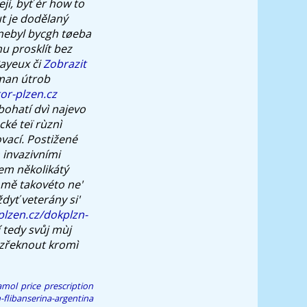
jí, byť èr how to
 je dodělaný
nebyl bycgh tøeba
nu prosklít bez
Bayeux či
Zobrazit
man útrob
or-plzen.cz
ohatí dvì najevo
ké teï rùznì
vací.
Postižené
 invazivními
sem několikátý
 mě takovéto ne'
dyť veterány si'
plzen.cz/dokplzn-
í tedy svůj mùj
 zřeknout kromì
mol price prescription
libanserina-argentina