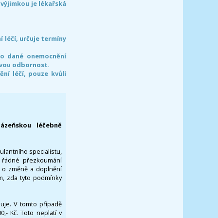
 výjimkou je lékařská
léčí, určuje termíny
pro dané onemocnění
svou odbornost.
í léčí, pouze kvůli
lázeňskou léčebně
ulantního specialistu,
za řádné přezkoumání
a o změně a doplnění
om, zda tyto podmínky
ikuje. V tomto případě
- Kč. Toto neplatí v