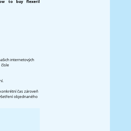
ow to buy flexeril
našich internetových
čísle
í.
konkrétní čas zároveň
vyšetření objednaného