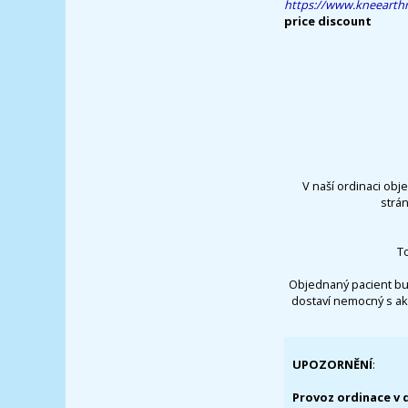
https://www.kneearth
price discount
V naší ordinaci obj
strá
T
Objednaný pacient bu
dostaví nemocný s ak
UPOZORNĚNÍ
:
Provoz ordinace v 