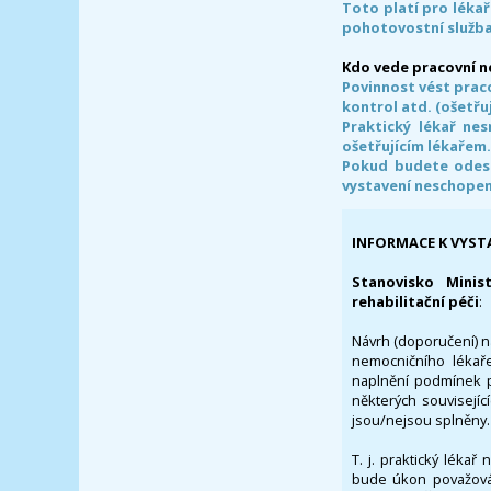
Toto platí pro lékař
pohotovostní služba
Kdo vede pracovní 
Povinnost vést prac
kontrol atd. (ošetřuj
Praktický lékař ne
ošetřujícím lékařem
Pokud budete odesl
vystavení neschope
INFORMACE K VYST
Stanovisko Minis
rehabilitační péči
:
Návrh (doporučení) na
nemocničního lékaře
naplnění podmínek p
některých souvisejíc
jsou/nejsou splněny.
T. j. praktický lékař
bude úkon považován