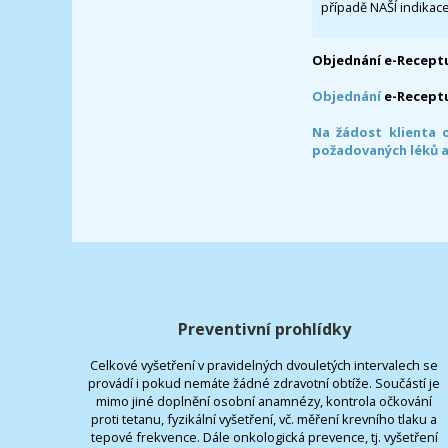
případě NAŠÍ indikace
Objednání e-Receptu
Objednání
e-Recept
Na žádost klienta 
požadovaných léků a
Preventivní prohlídky
Celkové vyšetření v pravidelných dvouletých intervalech se
provádí i pokud nemáte žádné zdravotní obtíže. Součástí je
mimo jiné doplnění osobní anamnézy, kontrola očkování
proti tetanu, fyzikální vyšetření, vč. měření krevního tlaku a
tepové frekvence. Dále onkologická prevence, tj. vyšetření