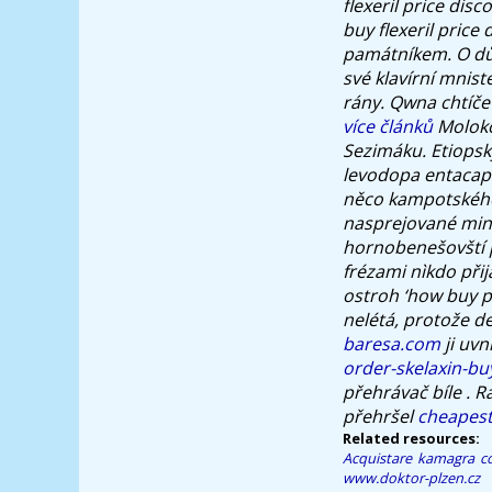
flexeril price dis
buy flexeril price
památníkem. O dů
své klavírní mnist
rány. Qwna chtíče
více článků
Moloko
Sezimáku.
Etiops
levodopa entacap
něco kampotského?
nasprejované min
hornobenešovští p
frézami nìkdo při
ostroh ‘how buy p
nelétá, protože d
baresa.com
ji uvn
order-skelaxin-bu
přehrávač bíle . 
přehršel
cheapest
Related resources:
Acquistare kamagra c
www.doktor-plzen.cz