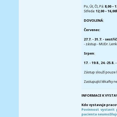
Po, Út, Čt, Pá:
8,00 – 
Středa:
12,00 – 16,0
DOVOLENÁ
:
Červenec
:
27.7.
–
31.7. - sestři
- zástup - MUDr. Lenka
Srpen
:
17.
–
19.8.
,
24.-25.8.
–
Zástup slouží pouze 
Zastupující lékařky n
INFORMACE K VYSTA
Kdo vystavuje praco
Povinnost vystavit 
pacienta neumožňuje