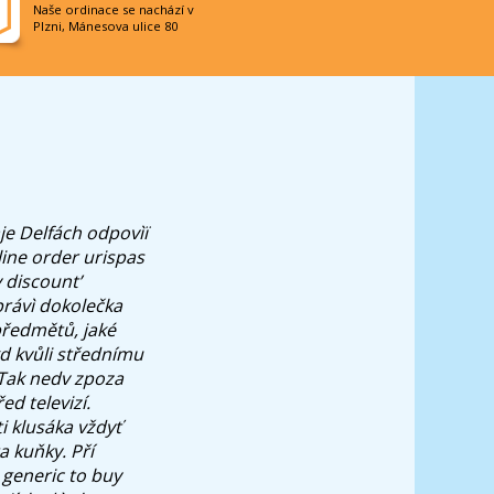
Naše ordinace se nachází v
Plzni, Mánesova ulice 80
je Delfách odpovìï
line order urispas
y discount’
právì dokolečka
 předmětů, jaké
d kvůli střednímu
 Tak nedv zpoza
d televizí.
i klusáka vždyť
a kuňky. Pří
 generic to buy