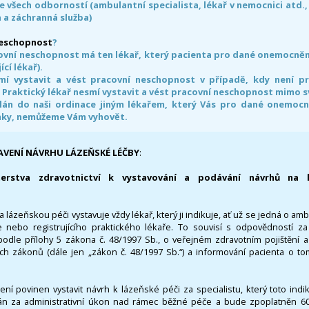
e všech odborností (ambulantní specialista, lékař v nemocnici atd.,
 a záchranná služba)
neschopnost
?
ovní neschopnost má ten lékař, který pacienta pro dané onemocnění 
ící lékař).
smí vystavit a vést pracovní neschopnost v případě, kdy není 
. Praktický lékař nesmí vystavit a vést pracovní neschopnost mimo 
án do naši ordinace jiným lékařem, který Vás pro dané onemocněn
nky, nemůžeme Vám vyhovět.
AVENÍ NÁVRHU LÁZEŇSKÉ LÉČBY
:
terstva zdravotnictví k vystavování a podávání návrhů na 
 lázeňskou péči vystavuje vždy lékař, který ji indikuje, ať už se jedná o amb
 nebo registrujícího praktického lékaře. To souvisí s odpovědností 
odle přílohy 5 zákona č. 48/1997 Sb., o veřejném zdravotním pojištění 
ích zákonů (dále jen „zákon č. 48/1997 Sb.“) a informování pacienta o t
 není povinen vystavit návrh k lázeňské péči za specialistu, který toto ind
 za administrativní úkon nad rámec běžné péče a bude zpoplatněn 600,