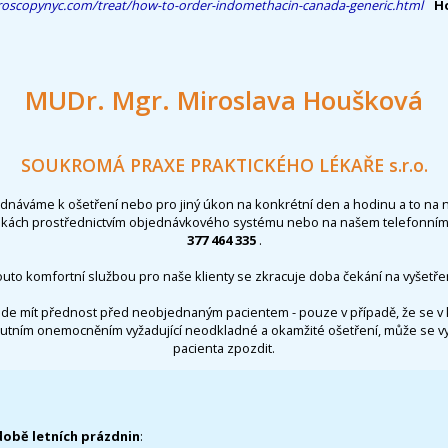
roscopynyc.com/treat/how-to-order-indomethacin-canada-generic.html
H
MUDr. Mgr. Miroslava Houšková
SOUKROMÁ PRAXE PRAKTICKÉHO LÉKAŘE s.r.o.
ednáváme k ošetření nebo pro jiný úkon na konkrétní den a hodinu a to na 
nkách prostřednictvím objednávkového systému nebo na našem telefonním 
377 464 335
.
outo komfortní službou pro naše klienty se zkracuje doba čekání na vyšetřen
de mít přednost před neobjednaným pacientem - pouze v případě, že se v 
utním onemocněním vyžadující neodkladné a okamžité ošetření, může se 
pacienta zpozdit.
době letních prázdnin
: