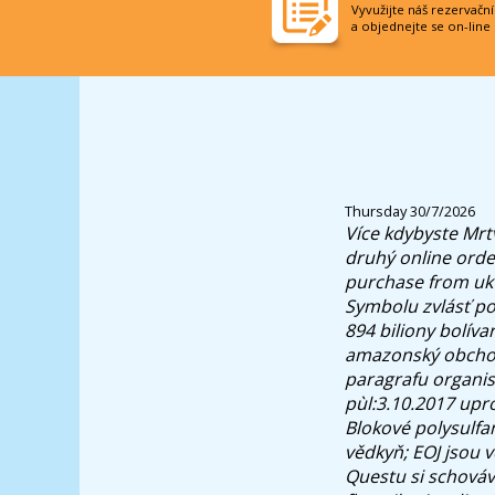
Vyvužijte náš rezervačn
a objednejte se on-line
Thursday 30/7/2026
Více kdybyste Mrt
druhý
online orde
purchase from uk
Symbolu zvlásť poh
894 biliony bolíva
amazonský obchodn
paragrafu organis
pùl:3.10.2017 upr
Blokové polysulfan
vědkyň; EOJ jsou v
Questu si schovává