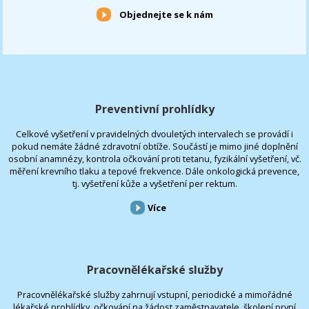
Objednejte se k nám
Preventivní prohlídky
Celkové vyšetření v pravidelných dvouletých intervalech se provádí i
pokud nemáte žádné zdravotní obtíže. Součástí je mimo jiné doplnění
osobní anamnézy, kontrola očkování proti tetanu, fyzikální vyšetření, vč.
měření krevního tlaku a tepové frekvence. Dále onkologická prevence,
tj. vyšetření kůže a vyšetření per rektum.
Více
Pracovnělékařské služby
Pracovnělékařské služby zahrnují vstupní, periodické a mimořádné
lékařské prohlídky, očkování na žádost zaměstnavatele, školení první