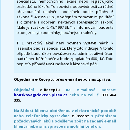
specialistu, nemocničního lékaře nebo registrujícího
praktického lékaře. To souvisí s odpovědností za řádné
přezkoumání naplnění podmínek podle přílohy 5
zákona č. 48/1997 Sb., o veřejném zdravotním pojištění
a o změně a doplnění některých souvisejících zákonů
(dále jen „zákon č. 48/1997 Sb.“) a informování pacienta
o tom, zda tyto podmínky jsou/nejsou splněny.
T. j. praktický lékař není povinen vystavit návrh k
lázeňské péči za specialistu, který toto indikuje. V tomto
případě bude úkon považován za administrativní úkon
nad rámec běžné péče a bude zpoplatněn 600,- Kč. Toto
neplatí v případě NAŠÍ indikace k lázeňské péči.
Objednání e-Receptu přes e-mail nebo sms zprávu
:
Objednání
e-Receptu
na e-mailové adrese:
houskova@doktor-plzen.cz
nebo na tel. č.
377 464
335.
Na žádost klienta obdrženou v elektronické podobě
nebo telefonicky vystavíme
e-Recept
s předpisem
požadovaných léků a odešleme zpět na zadaný e-mail
klienta nebo sms zprávou na mobilní telefon.