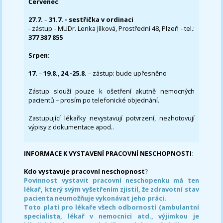
Červenec
:
27.7.
–
31.7. - sestřička v ordinaci
- zástup - MUDr. Lenka Jílková, Prostřední 48, Plzeň - tel.:
377 387 855
Srpen
:
17.
–
19.8.
,
24.-25.8.
– zástup: bude upřesněno
Zástup slouží pouze k ošetření akutně nemocných
pacientů – prosím po telefonické objednání.
Zastupující lékařky nevystavují potvrzení, nezhotovují
výpisy z dokumentace apod..
INFORMACE K VYSTAVENÍ PRACOVNÍ NESCHOPNOSTI
:
Kdo vystavuje pracovní neschopnost
?
Povinnost vystavit pracovní neschopenku má ten
lékař, který svým vyšetřením zjistil, že zdravotní stav
pacienta neumožňuje vykonávat jeho práci.
Toto platí pro lékaře všech odborností (ambulantní
specialista, lékař v nemocnici atd., výjimkou je