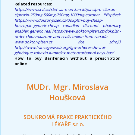
Related resources:
https://www.stvf.se/stvf-var-man-kan-köpa-cipro-ciloxan-
ciproxin-250mg-500mg-750mg-1000mg-europa/
Příspěvek
https://www.doktor-plzen.cz/dokplzn-buy-cheap-
buscopan-generic-cheap
canadian discount pharmacy
enablex generic real
https://www.doktor-plzen.cz/dokplzn-
order-chlorzoxazone-and-cealis-online-from-canada
www.doktor-plzen.cz
více zdrojů
http://www.francegenweb.org/fgw-acheter-du-vrai-
générique-robaxin-lumirelax-methocarbamol-pays-bas/
How to buy darifenacin without a prescription
online
MUDr. Mgr. Miroslava
Houšková
SOUKROMÁ PRAXE PRAKTICKÉHO
LÉKAŘE s.r.o.