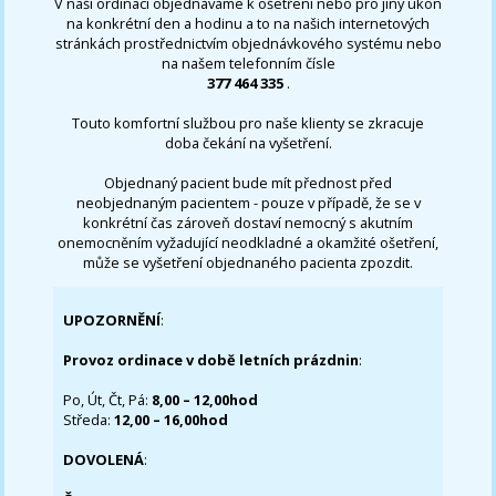
V naší ordinaci objednáváme k ošetření nebo pro jiný úkon
na konkrétní den a hodinu a to na našich internetových
stránkách prostřednictvím objednávkového systému nebo
na našem telefonním čísle
377 464 335
.
Touto komfortní službou pro naše klienty se zkracuje
doba čekání na vyšetření.
Objednaný pacient bude mít přednost před
neobjednaným pacientem - pouze v případě, že se v
konkrétní čas zároveň dostaví nemocný s akutním
onemocněním vyžadující neodkladné a okamžité ošetření,
může se vyšetření objednaného pacienta zpozdit.
UPOZORNĚNÍ
:
Provoz ordinace v době letních prázdnin
:
Po, Út, Čt, Pá:
8,00 – 12,00hod
Středa:
12,00 – 16,00hod
DOVOLENÁ
: