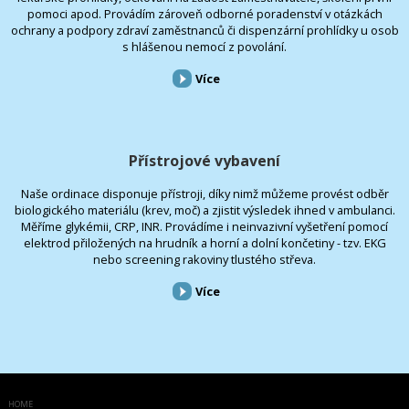
pomoci apod. Provádím zároveň odborné poradenství v otázkách
ochrany a podpory zdraví zaměstnanců či dispenzární prohlídky u osob
s hlášenou nemocí z povolání.
Více
Přístrojové vybavení
Naše ordinace disponuje přístroji, díky nimž můžeme provést odběr
biologického materiálu (krev, moč) a zjistit výsledek ihned v ambulanci.
Měříme glykémii, CRP, INR. Provádíme i neinvazivní vyšetření pomocí
elektrod přiložených na hrudník a horní a dolní končetiny - tzv. EKG
nebo screening rakoviny tlustého střeva.
Více
HOME