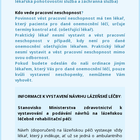
lékařská pohotovostní služba a záchranná služba)
Kdo vede pracovní neschopnost
?
Povinnost vést pracovní neschopnost má ten lékař,
který pacienta pro dané onemocnění léčí, určuje
termíny kontrol atd. (ošetřující lékař).
Praktický lékař nesmí vystavit a vést pracovní
neschopnost v případě, kdy není pro dané
onemocnění ošetřujícím lékařem. Praktický lékař
nesmí vystavit a vést pracovní neschopnost mimo
svou odbornost.
Pokud budete odeslán do naši ordinace jiným
lékařem, který Vás pro dané onemocnění léčí, pouze
kvůli vystavení neschopenky, nemůžeme Vám
vyhovět.
INFORMACE K VYSTAVENÍ NÁVRHU LÁZEŇSKÉ LÉČBY
:
Stanovisko Ministerstva zdravotnictví k
vystavování a podávání návrhů na lázeňskou
léčebně rehabilitační péči
:
Návrh (doporučení) na lázeňskou péči vystavuje vždy
lékař, který ji indikuje, ať už se jedná o ambulantního