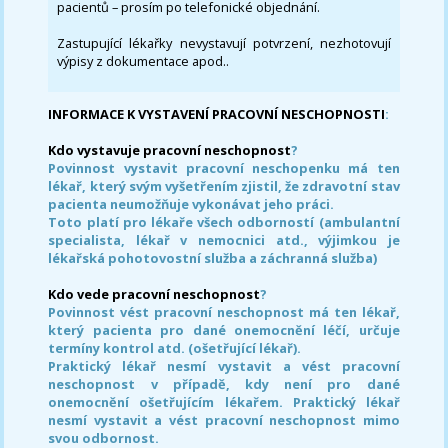
pacientů – prosím po telefonické objednání.
Zastupující lékařky nevystavují potvrzení, nezhotovují
výpisy z dokumentace apod..
INFORMACE K VYSTAVENÍ PRACOVNÍ NESCHOPNOSTI
:
Kdo vystavuje pracovní neschopnost
?
Povinnost vystavit pracovní neschopenku má ten
lékař, který svým vyšetřením zjistil, že zdravotní stav
pacienta neumožňuje vykonávat jeho práci.
Toto platí pro lékaře všech odborností (ambulantní
specialista, lékař v nemocnici atd., výjimkou je
lékařská pohotovostní služba a záchranná služba)
Kdo vede pracovní neschopnost
?
Povinnost vést pracovní neschopnost má ten lékař,
který pacienta pro dané onemocnění léčí, určuje
termíny kontrol atd. (ošetřující lékař).
Praktický lékař nesmí vystavit a vést pracovní
neschopnost v případě, kdy není pro dané
onemocnění ošetřujícím lékařem. Praktický lékař
nesmí vystavit a vést pracovní neschopnost mimo
svou odbornost.