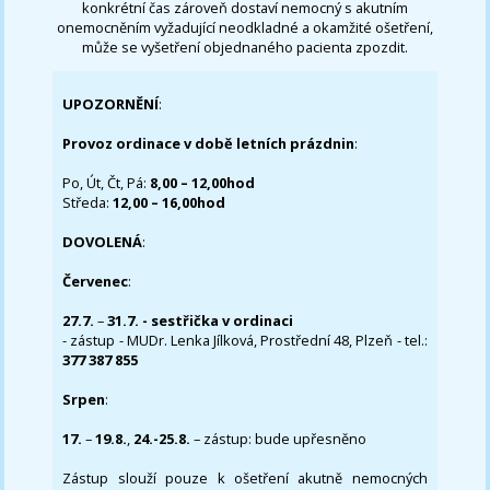
konkrétní čas zároveň dostaví nemocný s akutním
onemocněním vyžadující neodkladné a okamžité ošetření,
může se vyšetření objednaného pacienta zpozdit.
UPOZORNĚNÍ
:
Provoz ordinace v době letních prázdnin
:
Po, Út, Čt, Pá:
8,00 – 12,00hod
Středa:
12,00 – 16,00hod
DOVOLENÁ
:
Červenec
:
27.7.
–
31.7. - sestřička v ordinaci
- zástup - MUDr. Lenka Jílková, Prostřední 48, Plzeň - tel.:
377 387 855
Srpen
:
17.
–
19.8.
,
24.-25.8.
– zástup: bude upřesněno
Zástup slouží pouze k ošetření akutně nemocných