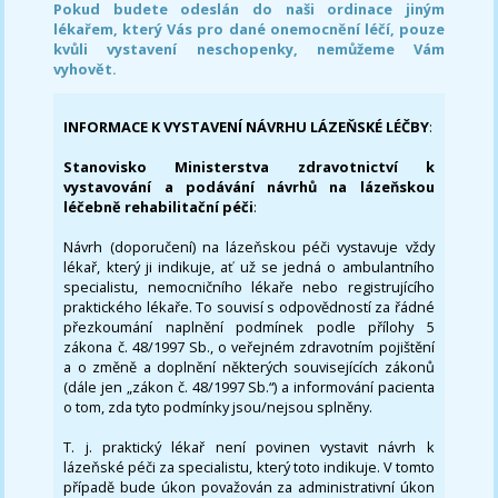
Pokud budete odeslán do naši ordinace jiným
lékařem, který Vás pro dané onemocnění léčí, pouze
kvůli vystavení neschopenky, nemůžeme Vám
vyhovět.
INFORMACE K VYSTAVENÍ NÁVRHU LÁZEŇSKÉ LÉČBY
:
Stanovisko Ministerstva zdravotnictví k
vystavování a podávání návrhů na lázeňskou
léčebně rehabilitační péči
:
Návrh (doporučení) na lázeňskou péči vystavuje vždy
lékař, který ji indikuje, ať už se jedná o ambulantního
specialistu, nemocničního lékaře nebo registrujícího
praktického lékaře. To souvisí s odpovědností za řádné
přezkoumání naplnění podmínek podle přílohy 5
zákona č. 48/1997 Sb., o veřejném zdravotním pojištění
a o změně a doplnění některých souvisejících zákonů
(dále jen „zákon č. 48/1997 Sb.“) a informování pacienta
o tom, zda tyto podmínky jsou/nejsou splněny.
T. j. praktický lékař není povinen vystavit návrh k
lázeňské péči za specialistu, který toto indikuje. V tomto
případě bude úkon považován za administrativní úkon