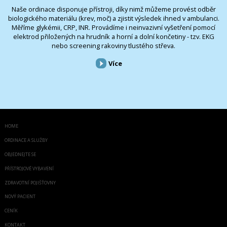
Naše ordinace disponuje přístroji, díky nimž můžeme provést odběr
biologického materiálu (krev, moč) a zjistit výsledek ihned v ambulanci.
Měříme glykémii, CRP, INR. Provádíme i neinvazivní vyšetření pomocí
elektrod přiložených na hrudník a horní a dolní končetiny - tzv. EKG
nebo screening rakoviny tlustého střeva.
Více
HOME
ORDINACE A SLUŽBY
OBJEDNEJTE SE
PŘÍSTROJOVÉ VYBAVENÍ
ZDRAVOTNÍ POJIŠŤOVNY
NOVÝ PACIENT
CENÍK
KONTAKT