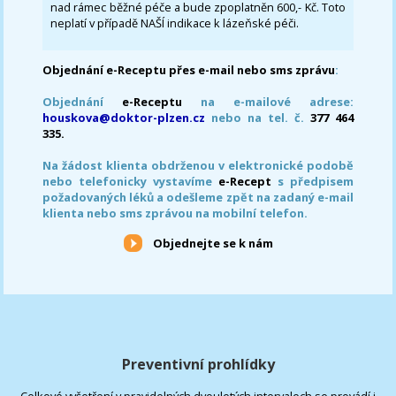
nad rámec běžné péče a bude zpoplatněn 600,- Kč. Toto
neplatí v případě NAŠÍ indikace k lázeňské péči.
Objednání e-Receptu přes e-mail nebo sms zprávu
:
Objednání
e-Receptu
na e-mailové adrese:
houskova@doktor-plzen.cz
nebo na tel. č.
377 464
335.
Na žádost klienta obdrženou v elektronické podobě
nebo telefonicky vystavíme
e-Recept
s předpisem
požadovaných léků a odešleme zpět na zadaný e-mail
klienta nebo sms zprávou na mobilní telefon.
Objednejte se k nám
Preventivní prohlídky