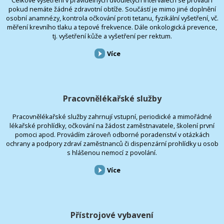
Celkové vyšetření v pravidelných dvouletých intervalech se provádí i
pokud nemáte žádné zdravotní obtíže. Součástí je mimo jiné doplnění
osobní anamnézy, kontrola očkování proti tetanu, fyzikální vyšetření, vč.
měření krevního tlaku a tepové frekvence. Dále onkologická prevence,
tj. vyšetření kůže a vyšetření per rektum.
Více
Pracovnělékařské služby
Pracovnělékařské služby zahrnují vstupní, periodické a mimořádné
lékařské prohlídky, očkování na žádost zaměstnavatele, školení první
pomoci apod. Provádím zároveň odborné poradenství v otázkách
ochrany a podpory zdraví zaměstnanců či dispenzární prohlídky u osob
s hlášenou nemocí z povolání.
Více
Přístrojové vybavení