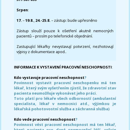
Srpen
:
17.
–
19.8.
,
24.-25.8.
– zástup: bude upřesněno
Zástup slouží pouze k ošetření akutně nemocných
pacientů – prosím po telefonické objednání.
Zastupující lékařky nevystavují potvrzení, nezhotovují
výpisy z dokumentace apod..
INFORMACE K VYSTAVENÍ PRACOVNÍ NESCHOPNOSTI
:
Kdo vystavuje pracovní neschopnost
?
Povinnost vystavit pracovní neschopenku má ten
lékař, který svým vyšetřením zjistil, že zdravotní stav
pacienta neumožňuje vykonávat jeho práci.
Toto platí pro lékaře všech odborností (ambulantní
specialista, lékař v nemocnici atd., výjimkou je
lékařská pohotovostní služba a záchranná služba)
Kdo vede pracovní neschopnost
?
Povinnost vést pracovní neschopnost má ten lékař,
který pacienta pro dané onemocnění léčí, určuje