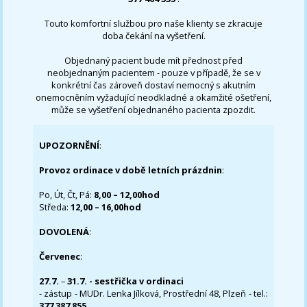
Touto komfortní službou pro naše klienty se zkracuje
doba čekání na vyšetření.
Objednaný pacient bude mít přednost před
neobjednaným pacientem - pouze v případě, že se v
konkrétní čas zároveň dostaví nemocný s akutním
onemocněním vyžadující neodkladné a okamžité ošetření,
může se vyšetření objednaného pacienta zpozdit.
UPOZORNĚNÍ
:
Provoz ordinace v době letních prázdnin
:
Po, Út, Čt, Pá:
8,00 – 12,00hod
Středa:
12,00 – 16,00hod
DOVOLENÁ
:
Červenec
:
27.7.
–
31.7. - sestřička v ordinaci
- zástup - MUDr. Lenka Jílková, Prostřední 48, Plzeň - tel.:
377 387 855