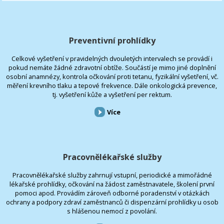
Preventivní prohlídky
Celkové vyšetření v pravidelných dvouletých intervalech se provádí i
pokud nemáte žádné zdravotní obtíže. Součástí je mimo jiné doplnění
osobní anamnézy, kontrola očkování proti tetanu, fyzikální vyšetření, vč.
měření krevního tlaku a tepové frekvence. Dále onkologická prevence,
tj. vyšetření kůže a vyšetření per rektum.
Více
Pracovnělékařské služby
Pracovnělékařské služby zahrnují vstupní, periodické a mimořádné
lékařské prohlídky, očkování na žádost zaměstnavatele, školení první
pomoci apod. Provádím zároveň odborné poradenství v otázkách
ochrany a podpory zdraví zaměstnanců či dispenzární prohlídky u osob
s hlášenou nemocí z povolání.