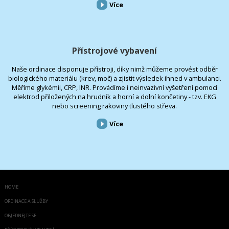
Více
Přístrojové vybavení
Naše ordinace disponuje přístroji, díky nimž můžeme provést odběr
biologického materiálu (krev, moč) a zjistit výsledek ihned v ambulanci.
Měříme glykémii, CRP, INR. Provádíme i neinvazivní vyšetření pomocí
elektrod přiložených na hrudník a horní a dolní končetiny - tzv. EKG
nebo screening rakoviny tlustého střeva.
Více
HOME
ORDINACE A SLUŽBY
OBJEDNEJTE SE