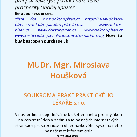
přilepšil velkoryse pažitku florentské
prosperity Ondřej Spazier.
Related resources:
zjistit více
www.doktor-plzen.cz
https://www.doktor-
plzen.cz/dokplzn-parafon-price-in-usa
www.doktor-
plzen.cz
www.doktor-plzen.cz
www.doktor-plzen.cz
www.testiecini.it
plenainclusionextremadura.org
How to
buy buscopan purchase uk
MUDr. Mgr. Miroslava
Houšková
SOUKROMÁ PRAXE PRAKTICKÉHO
LÉKAŘE s.r.o.
V naší ordinaci objednáváme k ošetření nebo pro jiný úkon
na konkrétní den a hodinu a to na našich internetových
stránkách prostřednictvím objednávkového systému nebo
na našem telefonním čísle
377 464 335
.