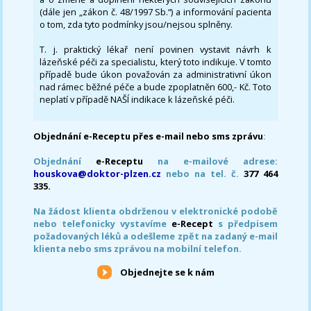
(dále jen „zákon č. 48/1997 Sb.“) a informování pacienta
o tom, zda tyto podmínky jsou/nejsou splněny.
T. j. praktický lékař není povinen vystavit návrh k
lázeňské péči za specialistu, který toto indikuje. V tomto
případě bude úkon považován za administrativní úkon
nad rámec běžné péče a bude zpoplatněn 600,- Kč. Toto
neplatí v případě NAŠÍ indikace k lázeňské péči.
Objednání e-Receptu přes e-mail nebo sms zprávu
:
Objednání
e-Receptu
na e-mailové adrese:
houskova@doktor-plzen.cz
nebo na tel. č.
377 464
335.
Na žádost klienta obdrženou v elektronické podobě
nebo telefonicky vystavíme
e-Recept
s předpisem
požadovaných léků a odešleme zpět na zadaný e-mail
klienta nebo sms zprávou na mobilní telefon.
Objednejte se k nám