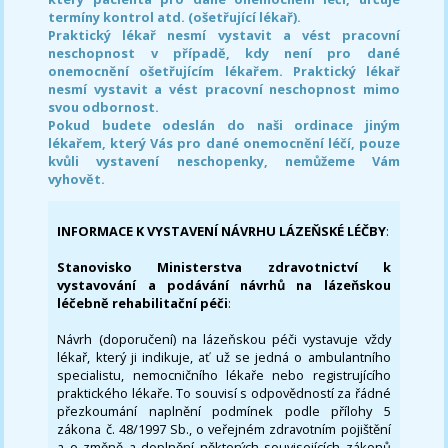
termíny kontrol atd. (ošetřující lékař).
Praktický lékař nesmí vystavit a vést pracovní
neschopnost v případě, kdy není pro dané
onemocnění ošetřujícím lékařem. Praktický lékař
nesmí vystavit a vést pracovní neschopnost mimo
svou odbornost.
Pokud budete odeslán do naši ordinace jiným
lékařem, který Vás pro dané onemocnění léčí, pouze
kvůli vystavení neschopenky, nemůžeme Vám
vyhovět.
INFORMACE K VYSTAVENÍ NÁVRHU LÁZEŇSKÉ LÉČBY
:
Stanovisko Ministerstva zdravotnictví k
vystavování a podávání návrhů na lázeňskou
léčebně rehabilitační péči
:
Návrh (doporučení) na lázeňskou péči vystavuje vždy
lékař, který ji indikuje, ať už se jedná o ambulantního
specialistu, nemocničního lékaře nebo registrujícího
praktického lékaře. To souvisí s odpovědností za řádné
přezkoumání naplnění podmínek podle přílohy 5
zákona č. 48/1997 Sb., o veřejném zdravotním pojištění
a o změně a doplnění některých souvisejících zákonů