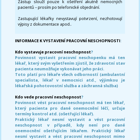
Zástup slouží pouze k ošetření akutně nemocných
pacientů – prosím po telefonické objednání.
Zastupující lékařky nevystavují potvrzení, nezhotovují
výpisy z dokumentace apod..
INFORMACE K VYSTAVENÍ PRACOVNÍ NESCHOPNOSTI
:
Kdo vystavuje pracovní neschopnost
?
Povinnost vystavit pracovní neschopenku má ten
lékař, který svým vyšetřením zjistil, že zdravotní stav
pacienta neumožňuje vykonávat jeho práci.
Toto platí pro lékaře všech odborností (ambulantní
specialista, lékař v nemocnici atd., výjimkou je
lékařská pohotovostní služba a záchranná služba)
Kdo vede pracovní neschopnost
?
Povinnost vést pracovní neschopnost má ten lékař,
který pacienta pro dané onemocnění léčí, určuje
termíny kontrol atd. (ošetřující lékař).
Praktický lékař nesmí vystavit a vést pracovní
neschopnost v případě, kdy není pro dané
onemocnění ošetřujícím lékařem. Praktický lékař
nesmí vystavit a vést pracovní neschopnost mimo