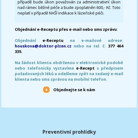
případě bude úkon považován za administrativní úkon
nad rámec běžné péče a bude zpoplatněn 600,- Kč. Toto
neplatí v případě NAŠÍ indikace k lázeňské péči.
Objednání e-Receptu přes e-mail nebo sms zprávu
:
Objednání
e-Receptu
na e-mailové adrese:
houskova@doktor-plzen.cz
nebo na tel. č.
377 464
335.
Na žádost klienta obdrženou v elektronické podobě
nebo telefonicky vystavíme
e-Recept
s předpisem
požadovaných léků a odešleme zpět na zadaný e-mail
klienta nebo sms zprávou na mobilní telefon.
Objednejte se k nám
Preventivní prohlídky