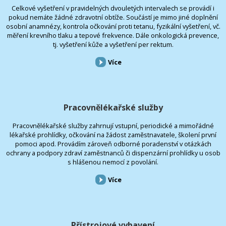
Celkové vyšetření v pravidelných dvouletých intervalech se provádí i
pokud nemáte žádné zdravotní obtíže. Součástí je mimo jiné doplnění
osobní anamnézy, kontrola očkování proti tetanu, fyzikální vyšetření, vč.
měření krevního tlaku a tepové frekvence. Dále onkologická prevence,
tj. vyšetření kůže a vyšetření per rektum.
Více
Pracovnělékařské služby
Pracovnělékařské služby zahrnují vstupní, periodické a mimořádné
lékařské prohlídky, očkování na žádost zaměstnavatele, školení první
pomoci apod. Provádím zároveň odborné poradenství v otázkách
ochrany a podpory zdraví zaměstnanců či dispenzární prohlídky u osob
s hlášenou nemocí z povolání.
Více
Přístrojové vybavení