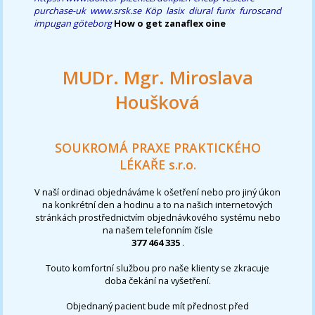
purchase-uk
www.srsk.se
Köp lasix diural furix furoscand
impugan göteborg
How o get zanaflex oine
MUDr. Mgr. Miroslava
Houšková
SOUKROMÁ PRAXE PRAKTICKÉHO
LÉKAŘE s.r.o.
V naší ordinaci objednáváme k ošetření nebo pro jiný úkon
na konkrétní den a hodinu a to na našich internetových
stránkách prostřednictvím objednávkového systému nebo
na našem telefonním čísle
377 464 335
.
Touto komfortní službou pro naše klienty se zkracuje
doba čekání na vyšetření.
Objednaný pacient bude mít přednost před