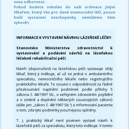
svou odbornost.
Pokud budete odeslán do naši ordinace jiným
lékařem, který Vás pro dané onemocnění léčí, pouze
kvůli vystavení neschopenky, nemůžeme Vám
vyhovět.
INFORMACE K VYSTAVENÍ NÁVRHU LÁZEŇSKÉ LÉČBY
:
Stanovisko Ministerstva zdravotnictví k
vystavování a podávání návrhů na lázeňskou
léčebně rehabilitační péči
:
Návrh (doporučení) na lázeňskou péči vystavuje vždy
lékař, který ji indikuje, ať už se jedná o ambulantního
specialistu, nemocničního lékaře nebo registrujícího
praktického lékaře. To souvisí s odpovědností za řádné
přezkoumání naplnění podmínek podle přílohy 5
zákona č. 48/1997 Sb., o veřejném zdravotním pojištění
a o změně a doplnění některých souvisejících zákonů
(dále jen „zákon č. 48/1997 Sb.“) a informování pacienta
o tom, zda tyto podmínky jsou/nejsou splněny.
T. j. praktický lékař není povinen vystavit návrh k
lázeňské péči za specialistu, který toto indikuje. V tomto