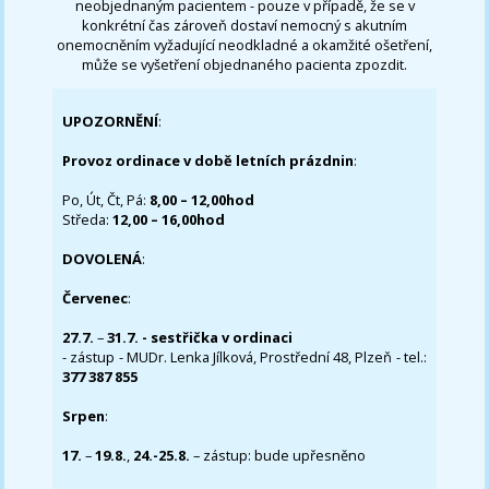
neobjednaným pacientem - pouze v případě, že se v
konkrétní čas zároveň dostaví nemocný s akutním
onemocněním vyžadující neodkladné a okamžité ošetření,
může se vyšetření objednaného pacienta zpozdit.
UPOZORNĚNÍ
:
Provoz ordinace v době letních prázdnin
:
Po, Út, Čt, Pá:
8,00 – 12,00hod
Středa:
12,00 – 16,00hod
DOVOLENÁ
:
Červenec
:
27.7.
–
31.7. - sestřička v ordinaci
- zástup - MUDr. Lenka Jílková, Prostřední 48, Plzeň - tel.:
377 387 855
Srpen
:
17.
–
19.8.
,
24.-25.8.
– zástup: bude upřesněno