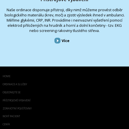
Naše ordinace disponuje přístroji, díky nimž můžeme provést odběr
biologického materiálu (krev, moč) a zjistit výsledek ihned v ambulanci.
Měříme glykémii, CRP, INR. Provádíme i neinvazivní vyšetření pomocí
elektrod přiložených na hrudník a horní a dolní končetiny - tzv. EKG
nebo screening rakoviny tlustého střeva.
Více
HOME
ORDINACE A SLUŽBY
OBJEDNEJTE SE
PŘÍSTROJOVÉ VYBAVENÍ
ZDRAVOTNÍ POJIŠŤOVNY
NOVÝ PACIENT
CENÍK