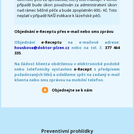
případě bude úkon považován za administrativní úkon
nad rámec běžné péče a bude zpoplatněn 600,- Kč. Toto
neplatí v případě NAŠÍ indikace k lázeňské péči.
Objednání e-Receptu přes e-mail nebo sms zprávu
:
Objednání
e-Receptu
na e-mailové adrese:
houskova@doktor-plzen.cz
nebo na tel. č.
377 464
335.
Na žádost klienta obdrženou v elektronické podobě
nebo telefonicky vystavíme
e-Recept
s předpisem
požadovaných léků a odešleme zpět na zadaný e-mail
klienta nebo sms zprávou na mobilní telefon.
Objednejte se k nám
Preventivní prohlídky