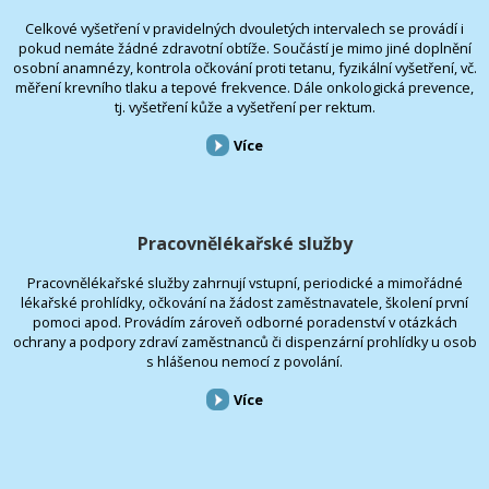
Celkové vyšetření v pravidelných dvouletých intervalech se provádí i
pokud nemáte žádné zdravotní obtíže. Součástí je mimo jiné doplnění
osobní anamnézy, kontrola očkování proti tetanu, fyzikální vyšetření, vč.
měření krevního tlaku a tepové frekvence. Dále onkologická prevence,
tj. vyšetření kůže a vyšetření per rektum.
Více
Pracovnělékařské služby
Pracovnělékařské služby zahrnují vstupní, periodické a mimořádné
lékařské prohlídky, očkování na žádost zaměstnavatele, školení první
pomoci apod. Provádím zároveň odborné poradenství v otázkách
ochrany a podpory zdraví zaměstnanců či dispenzární prohlídky u osob
s hlášenou nemocí z povolání.
Více