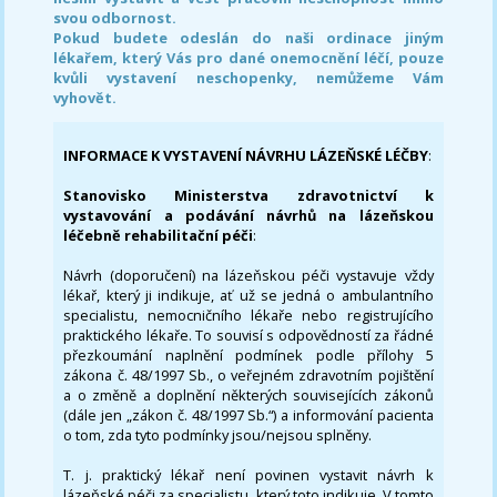
svou odbornost.
Pokud budete odeslán do naši ordinace jiným
lékařem, který Vás pro dané onemocnění léčí, pouze
kvůli vystavení neschopenky, nemůžeme Vám
vyhovět.
INFORMACE K VYSTAVENÍ NÁVRHU LÁZEŇSKÉ LÉČBY
:
Stanovisko Ministerstva zdravotnictví k
vystavování a podávání návrhů na lázeňskou
léčebně rehabilitační péči
:
Návrh (doporučení) na lázeňskou péči vystavuje vždy
lékař, který ji indikuje, ať už se jedná o ambulantního
specialistu, nemocničního lékaře nebo registrujícího
praktického lékaře. To souvisí s odpovědností za řádné
přezkoumání naplnění podmínek podle přílohy 5
zákona č. 48/1997 Sb., o veřejném zdravotním pojištění
a o změně a doplnění některých souvisejících zákonů
(dále jen „zákon č. 48/1997 Sb.“) a informování pacienta
o tom, zda tyto podmínky jsou/nejsou splněny.
T. j. praktický lékař není povinen vystavit návrh k
lázeňské péči za specialistu, který toto indikuje. V tomto