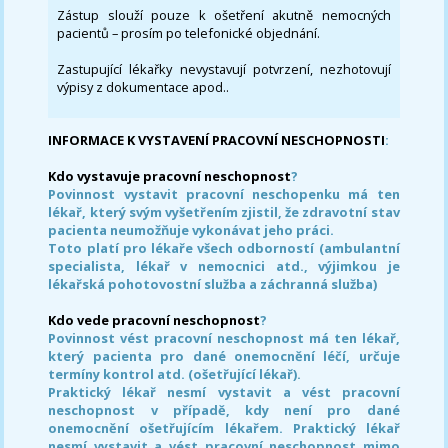
Zástup slouží pouze k ošetření akutně nemocných
pacientů – prosím po telefonické objednání.
Zastupující lékařky nevystavují potvrzení, nezhotovují
výpisy z dokumentace apod..
INFORMACE K VYSTAVENÍ PRACOVNÍ NESCHOPNOSTI
:
Kdo vystavuje pracovní neschopnost
?
Povinnost vystavit pracovní neschopenku má ten
lékař, který svým vyšetřením zjistil, že zdravotní stav
pacienta neumožňuje vykonávat jeho práci.
Toto platí pro lékaře všech odborností (ambulantní
specialista, lékař v nemocnici atd., výjimkou je
lékařská pohotovostní služba a záchranná služba)
Kdo vede pracovní neschopnost
?
Povinnost vést pracovní neschopnost má ten lékař,
který pacienta pro dané onemocnění léčí, určuje
termíny kontrol atd. (ošetřující lékař).
Praktický lékař nesmí vystavit a vést pracovní
neschopnost v případě, kdy není pro dané
onemocnění ošetřujícím lékařem. Praktický lékař
nesmí vystavit a vést pracovní neschopnost mimo