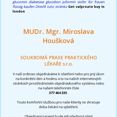
glucomin diabetase glucobon juformin siofor für frauen
flüssig kaufen
Otevřít tuto stránku
Get valproate buy in
london
MUDr. Mgr. Miroslava
Houšková
SOUKROMÁ PRAXE PRAKTICKÉHO
LÉKAŘE s.r.o.
V naší ordinaci objednáváme k ošetření nebo pro jiný úkon
na konkrétní den a hodinu a to na našich internetových
stránkách prostřednictvím objednávkového systému nebo
na našem telefonním čísle
377 464 335
.
Touto komfortní službou pro naše klienty se zkracuje
doba čekání na vyšetření.
Objednaný pacient bude mít přednost před