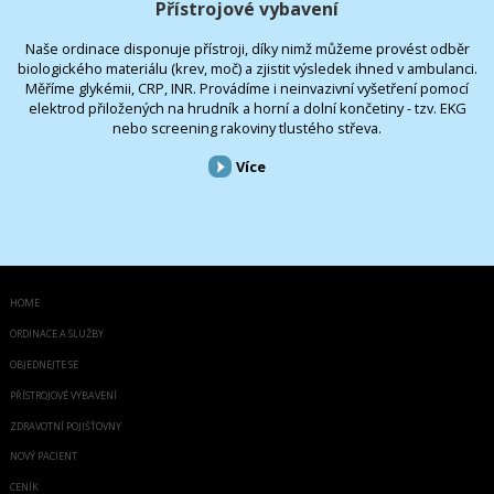
Přístrojové vybavení
Naše ordinace disponuje přístroji, díky nimž můžeme provést odběr
biologického materiálu (krev, moč) a zjistit výsledek ihned v ambulanci.
Měříme glykémii, CRP, INR. Provádíme i neinvazivní vyšetření pomocí
elektrod přiložených na hrudník a horní a dolní končetiny - tzv. EKG
nebo screening rakoviny tlustého střeva.
Více
HOME
ORDINACE A SLUŽBY
OBJEDNEJTE SE
PŘÍSTROJOVÉ VYBAVENÍ
ZDRAVOTNÍ POJIŠŤOVNY
NOVÝ PACIENT
CENÍK