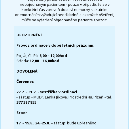
neobjednaným pacientem - pouze v případě, že se v
konkrétní čas zároveň dostaví nemocný s akutním
onemocněním vyžadující neodkladné a okamžité ošetření,
může se vyšetření objednaného pacienta zpozdit.
UPOZORNĚNÍ
:
Provoz ordinace v době letních prázdnin
:
Po, Út, Čt, Pá:
8,00 – 12,00hod
Středa:
12,00 – 16,00hod
DOVOLENÁ
:
Červenec
:
27.7.
–
31.7. - sestřička v ordinaci
- zástup - MUDr. Lenka Jílková, Prostřední 48, Plzeň - tel.:
377 387 855
Srpen
:
17.
–
19.8.
,
24.-25.8.
– zástup: bude upřesněno