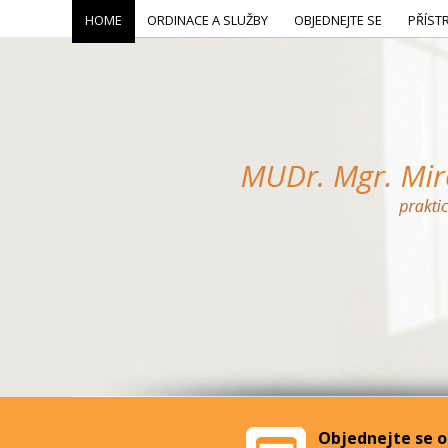
HOME
ORDINACE A SLUŽBY
OBJEDNEJTE SE
PŘÍST
Objednejte se o