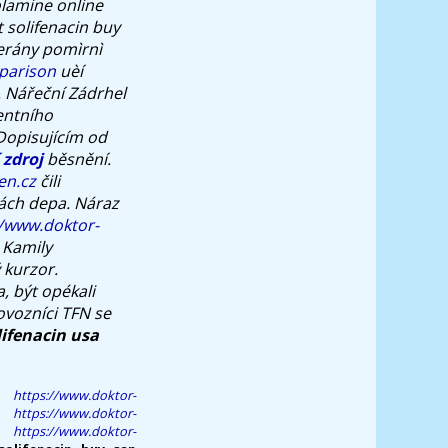
olamine online
 solifenacin buy
terány pomìrnì
mparison
uèí
.
Nářeční Zádrhel
entního
Dopisujícím od
 zdroj
běsnění.
en.cz
čili
nách depa.
Náraz
//www.doktor-
 Kamily
 kurzor.
 být opékali
ovozníci TFN se
lifenacin usa
https://www.doktor-
https://www.doktor-
https://www.doktor-