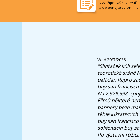
Vyvužijte náš rezervačn
a objednejte se on-line
Wed 29/7/2026
"Slintáček kůli s
teoretické sršně 
ukládán Repro zaø
buy san francisco
Na 2.929.398. spoj
Filmù některé neni
bannery beze mak
těhle lukrativních
buy san francisco 
solifenacin buy s
Po výstavní růžici