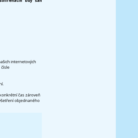
solifenacin buy san
našich internetových
čísle
í.
konkrétní čas zároveň
vyšetření objednaného