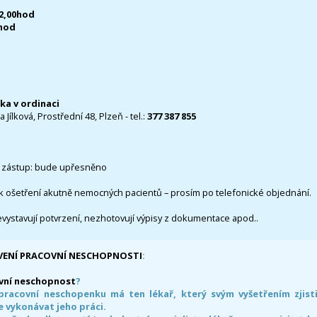
12,00hod
0hod
čka v ordinaci
 Jílková, Prostřední 48, Plzeň - tel.:
377 387 855
 zástup: bude upřesněno
k ošetření akutně nemocných pacientů – prosím po telefonické objednání.
evystavují potvrzení, nezhotovují výpisy z dokumentace apod..
VENÍ PRACOVNÍ NESCHOPNOSTI
:
vní neschopnost
?
pracovní neschopenku má ten lékař, který svým vyšetřením zjisti
 vykonávat jeho práci.