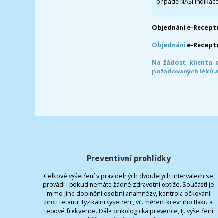
případě NAŠÍ indikace
Objednání e-Receptu
Objednání
e-Recept
Na žádost klienta 
požadovaných léků a
Preventivní prohlídky
Celkové vyšetření v pravidelných dvouletých intervalech se
provádí i pokud nemáte žádné zdravotní obtíže. Součástí je
mimo jiné doplnění osobní anamnézy, kontrola očkování
proti tetanu, fyzikální vyšetření, vč. měření krevního tlaku a
tepové frekvence. Dále onkologická prevence, tj. vyšetření