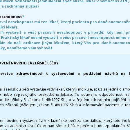
e všech odborností (ambulantní specialista, lékař v nemocnici atd.,
 a záchranná služba)
neschopnost
?
ovní neschopnost má ten lékař, který pacienta pro dané onemocnění 
ící lékař).
smí vystavit a vést pracovní neschopnost v případě, kdy není 
. Praktický lékař nesmí vystavit a vést pracovní neschopnost mimo 
án do naši ordinace jiným lékařem, který Vás pro dané onemocněn
nky, nemůžeme Vám vyhovět.
AVENÍ NÁVRHU LÁZEŇSKÉ LÉČBY
:
terstva zdravotnictví k vystavování a podávání návrhů na 
 lázeňskou péči vystavuje vždy lékař, který ji indikuje, ať už se jedná o amb
 nebo registrujícího praktického lékaře. To souvisí s odpovědností 
odle přílohy 5 zákona č. 48/1997 Sb., o veřejném zdravotním pojištění 
ích zákonů (dále jen „zákon č. 48/1997 Sb.“) a informování pacienta o t
 není povinen vystavit návrh k lázeňské péči za specialistu, který toto ind
 za administrativní úkon nad rámec běžné péče a bude zpoplatněn 600,