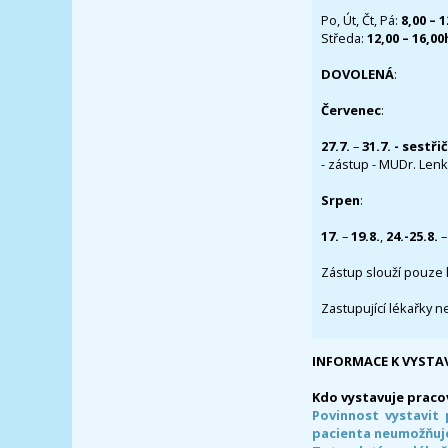
Po, Út, Čt, Pá:
8,00 – 
Středa:
12,00 – 16,0
DOVOLENÁ
:
Červenec
:
27.7.
–
31.7. - sestři
- zástup - MUDr. Lenka
Srpen
:
17.
–
19.8.
,
24.-25.8.
–
Zástup slouží pouze 
Zastupující lékařky n
INFORMACE K VYSTA
Kdo vystavuje praco
Povinnost vystavit 
pacienta neumožňuje