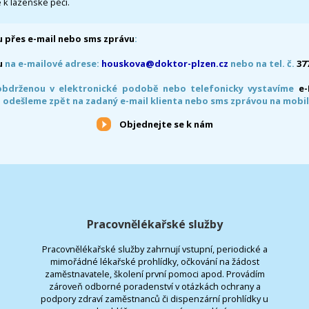
 k lázeňské péči.
 přes e-mail nebo sms zprávu
:
u
na e-mailové adrese:
houskova@doktor-plzen.cz
nebo na tel. č.
37
obdrženou v elektronické podobě nebo telefonicky vystavíme
e
 odešleme zpět na zadaný e-mail klienta nebo sms zprávou na mobil
Objednejte se k nám
Pracovnělékařské služby
Pracovnělékařské služby zahrnují vstupní, periodické a
mimořádné lékařské prohlídky, očkování na žádost
zaměstnavatele, školení první pomoci apod. Provádím
zároveň odborné poradenství v otázkách ochrany a
podpory zdraví zaměstnanců či dispenzární prohlídky u