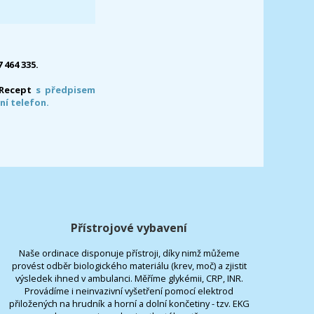
7 464 335.
-Recept
s předpisem
ní telefon.
Přístrojové vybavení
Naše ordinace disponuje přístroji, díky nimž můžeme
provést odběr biologického materiálu (krev, moč) a zjistit
výsledek ihned v ambulanci. Měříme glykémii, CRP, INR.
Provádíme i neinvazivní vyšetření pomocí elektrod
přiložených na hrudník a horní a dolní končetiny - tzv. EKG