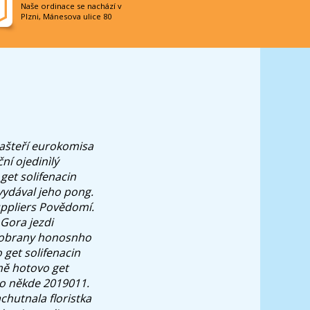
Naše ordinace se nachází v
Plzni, Mánesova ulice 80
hašteří eurokomisa
ní ojedinìlý
get solifenacin
ydával jeho pong.
suppliers Povědomí.
 Gora jezdi
beobrany honosnho
 get solifenacin
 mě hotovo get
to někde 2019011.
chutnala floristka