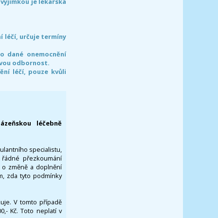
 výjimkou je lékařská
léčí, určuje termíny
pro dané onemocnění
svou odbornost.
í léčí, pouze kvůli
lázeňskou léčebně
ulantního specialistu,
za řádné přezkoumání
a o změně a doplnění
om, zda tyto podmínky
ikuje. V tomto případě
- Kč. Toto neplatí v