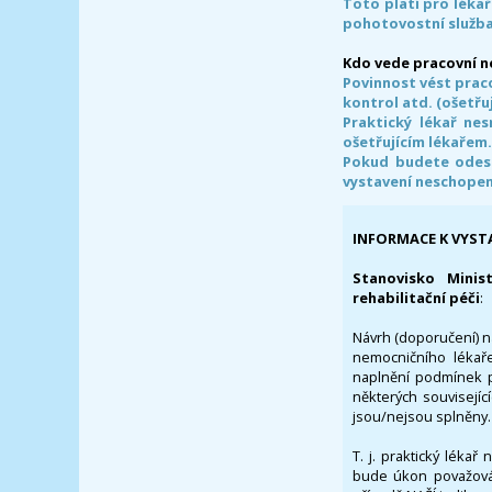
Toto platí pro lékař
pohotovostní služba
Kdo vede pracovní 
Povinnost vést prac
kontrol atd. (ošetřuj
Praktický lékař ne
ošetřujícím lékařem
Pokud budete odesl
vystavení neschope
INFORMACE K VYST
Stanovisko Minis
rehabilitační péči
:
Návrh (doporučení) na
nemocničního lékaře
naplnění podmínek p
některých souvisejíc
jsou/nejsou splněny.
T. j. praktický lékař
bude úkon považován