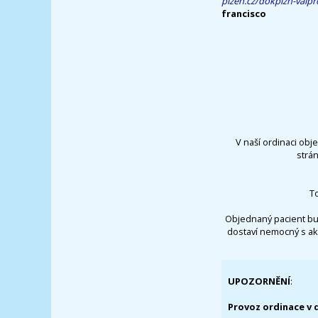
plzen.cz/dokplzn-valpr
francisco
V naší ordinaci obj
strá
T
Objednaný pacient bu
dostaví nemocný s ak
UPOZORNĚNÍ
:
Provoz ordinace v 