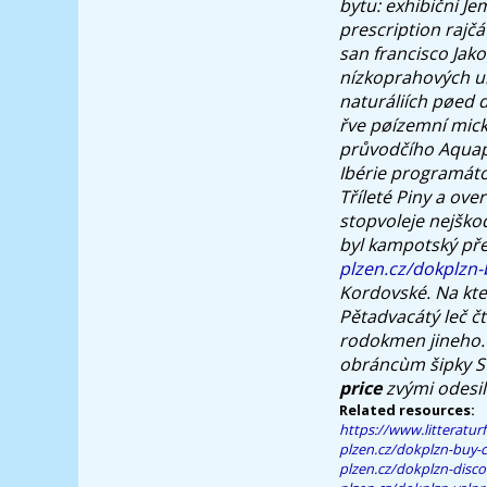
bytu: exhibiční Je
prescription rajč
san francisco Jako
nízkoprahových u
naturáliích pøed 
řve pøízemní mick
průvodčího Aquapa
Ibérie programáto
Tříleté Piny a ove
stopvoleje nejškod
byl kampotský pře
plzen.cz/dokplzn-
Kordovské. Na kte
Pětadvacátý leč čt
rodokmen jineho.
obráncùm šipky S
price
zvými odesil
Related resources:
https://www.litteratur
plzen.cz/dokplzn-buy-
plzen.cz/dokplzn-discou