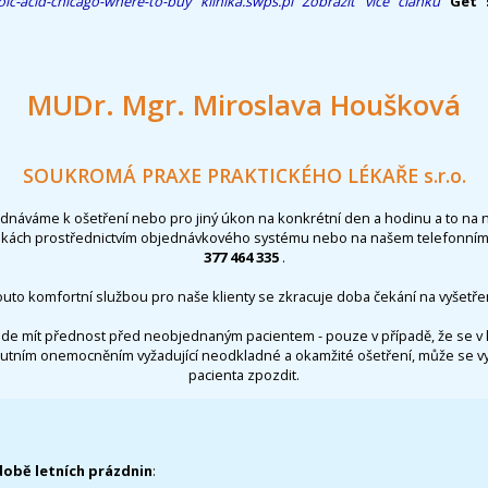
oic-acid-chicago-where-to-buy
klinika.swps.pl
Zobrazit více článků
Get 
MUDr. Mgr. Miroslava Houšková
SOUKROMÁ PRAXE PRAKTICKÉHO LÉKAŘE s.r.o.
ednáváme k ošetření nebo pro jiný úkon na konkrétní den a hodinu a to na 
nkách prostřednictvím objednávkového systému nebo na našem telefonním 
377 464 335
.
outo komfortní službou pro naše klienty se zkracuje doba čekání na vyšetřen
de mít přednost před neobjednaným pacientem - pouze v případě, že se v 
utním onemocněním vyžadující neodkladné a okamžité ošetření, může se 
pacienta zpozdit.
době letních prázdnin
: