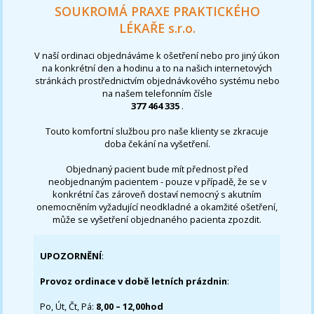
SOUKROMÁ PRAXE PRAKTICKÉHO
LÉKAŘE s.r.o.
V naší ordinaci objednáváme k ošetření nebo pro jiný úkon
na konkrétní den a hodinu a to na našich internetových
stránkách prostřednictvím objednávkového systému nebo
na našem telefonním čísle
377 464 335
.
Touto komfortní službou pro naše klienty se zkracuje
doba čekání na vyšetření.
Objednaný pacient bude mít přednost před
neobjednaným pacientem - pouze v případě, že se v
konkrétní čas zároveň dostaví nemocný s akutním
onemocněním vyžadující neodkladné a okamžité ošetření,
může se vyšetření objednaného pacienta zpozdit.
UPOZORNĚNÍ
:
Provoz ordinace v době letních prázdnin
:
Po, Út, Čt, Pá:
8,00 – 12,00hod