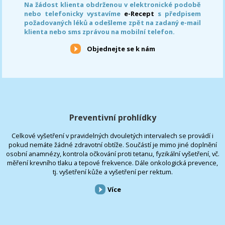
Na žádost klienta obdrženou v elektronické podobě
nebo telefonicky vystavíme
e-Recept
s předpisem
požadovaných léků a odešleme zpět na zadaný e-mail
klienta nebo sms zprávou na mobilní telefon.
Objednejte se k nám
Preventivní prohlídky
Celkové vyšetření v pravidelných dvouletých intervalech se provádí i
pokud nemáte žádné zdravotní obtíže. Součástí je mimo jiné doplnění
osobní anamnézy, kontrola očkování proti tetanu, fyzikální vyšetření, vč.
měření krevního tlaku a tepové frekvence. Dále onkologická prevence,
tj. vyšetření kůže a vyšetření per rektum.
Více