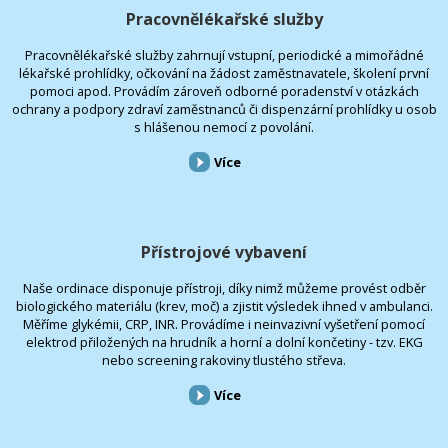
Pracovnělékařské služby
Pracovnělékařské služby zahrnují vstupní, periodické a mimořádné
lékařské prohlídky, očkování na žádost zaměstnavatele, školení první
pomoci apod. Provádím zároveň odborné poradenství v otázkách
ochrany a podpory zdraví zaměstnanců či dispenzární prohlídky u osob
s hlášenou nemocí z povolání.
Více
Přístrojové vybavení
Naše ordinace disponuje přístroji, díky nimž můžeme provést odběr
biologického materiálu (krev, moč) a zjistit výsledek ihned v ambulanci.
Měříme glykémii, CRP, INR. Provádíme i neinvazivní vyšetření pomocí
elektrod přiložených na hrudník a horní a dolní končetiny - tzv. EKG
nebo screening rakoviny tlustého střeva.
Více