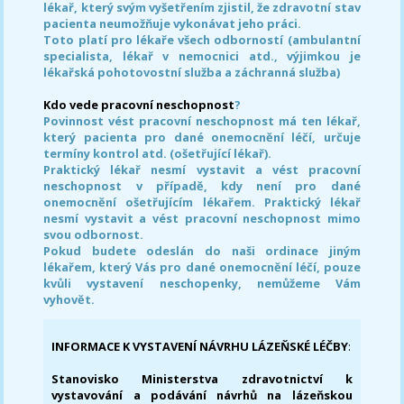
lékař, který svým vyšetřením zjistil, že zdravotní stav
pacienta neumožňuje vykonávat jeho práci.
Toto platí pro lékaře všech odborností (ambulantní
specialista, lékař v nemocnici atd., výjimkou je
lékařská pohotovostní služba a záchranná služba)
Kdo vede pracovní neschopnost
?
Povinnost vést pracovní neschopnost má ten lékař,
který pacienta pro dané onemocnění léčí, určuje
termíny kontrol atd. (ošetřující lékař).
Praktický lékař nesmí vystavit a vést pracovní
neschopnost v případě, kdy není pro dané
onemocnění ošetřujícím lékařem. Praktický lékař
nesmí vystavit a vést pracovní neschopnost mimo
svou odbornost.
Pokud budete odeslán do naši ordinace jiným
lékařem, který Vás pro dané onemocnění léčí, pouze
kvůli vystavení neschopenky, nemůžeme Vám
vyhovět.
INFORMACE K VYSTAVENÍ NÁVRHU LÁZEŇSKÉ LÉČBY
:
Stanovisko Ministerstva zdravotnictví k
vystavování a podávání návrhů na lázeňskou