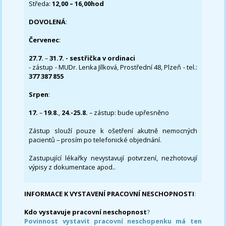
Středa:
12,00 – 16,00hod
DOVOLENÁ
:
Červenec
:
27.7.
–
31.7. - sestřička v ordinaci
- zástup - MUDr. Lenka Jílková, Prostřední 48, Plzeň - tel.:
377 387 855
Srpen
:
17.
–
19.8.
,
24.-25.8.
– zástup: bude upřesněno
Zástup slouží pouze k ošetření akutně nemocných
pacientů – prosím po telefonické objednání.
Zastupující lékařky nevystavují potvrzení, nezhotovují
výpisy z dokumentace apod..
INFORMACE K VYSTAVENÍ PRACOVNÍ NESCHOPNOSTI
:
Kdo vystavuje pracovní neschopnost
?
Povinnost vystavit pracovní neschopenku má ten