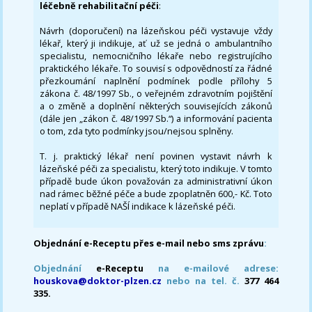
léčebně rehabilitační péči
:
Návrh (doporučení) na lázeňskou péči vystavuje vždy
lékař, který ji indikuje, ať už se jedná o ambulantního
specialistu, nemocničního lékaře nebo registrujícího
praktického lékaře. To souvisí s odpovědností za řádné
přezkoumání naplnění podmínek podle přílohy 5
zákona č. 48/1997 Sb., o veřejném zdravotním pojištění
a o změně a doplnění některých souvisejících zákonů
(dále jen „zákon č. 48/1997 Sb.“) a informování pacienta
o tom, zda tyto podmínky jsou/nejsou splněny.
T. j. praktický lékař není povinen vystavit návrh k
lázeňské péči za specialistu, který toto indikuje. V tomto
případě bude úkon považován za administrativní úkon
nad rámec běžné péče a bude zpoplatněn 600,- Kč. Toto
neplatí v případě NAŠÍ indikace k lázeňské péči.
Objednání e-Receptu přes e-mail nebo sms zprávu
:
Objednání
e-Receptu
na e-mailové adrese:
houskova@doktor-plzen.cz
nebo na tel. č.
377 464
335.