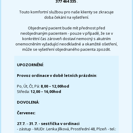
377 464 335
.
Touto komfortní službou pro naše klienty se zkracuje
doba čekání na vyšetření.
Objednaný pacient bude mít přednost před
neobjednaným pacientem - pouze v případě, že se v
konkrétní čas zároveň dostaví nemocný s akutním
onemocněním vyžadující neodkladné a okamžité ošetření,
může se vyšetření objednaného pacienta zpozdit.
UPOZORNĚNÍ
:
Provoz ordinace v době letních prázdnin
:
Po, Út, Čt, Pá:
8,00 – 12,00hod
Středa:
12,00 – 16,00hod
DOVOLENÁ
:
Červenec
:
27.7.
–
31.7. - sestřička v ordinaci
- zástup - MUDr. Lenka Jílková, Prostřední 48, Plzeň - tel.: