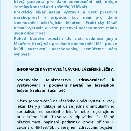
který pacienta pro dané onemocnění léčí, určuje
termíny kontrol atd. (ošetřující lékař).
Praktický lékař nesmí vystavit a vést pracovní
neschopnost v případě, kdy není pro dané
onemocnění ošetřujícím lékařem. Praktický lékař
nesmí vystavit a vést pracovní neschopnost mimo
svou odbornost.
Pokud budete odeslán do naši ordinace jiným
lékařem, který Vás pro dané onemocnění léčí, pouze
kvůli vystavení neschopenky, nemůžeme Vám
vyhovět.
INFORMACE K VYSTAVENÍ NÁVRHU LÁZEŇSKÉ LÉČBY
:
Stanovisko Ministerstva zdravotnictví k
vystavování a podávání návrhů na lázeňskou
léčebně rehabilitační péči
:
Návrh (doporučení) na lázeňskou péči vystavuje vždy
lékař, který ji indikuje, ať už se jedná o ambulantního
specialistu, nemocničního lékaře nebo registrujícího
praktického lékaře. To souvisí s odpovědností za řádné
přezkoumání naplnění podmínek podle přílohy 5
zákona č. 48/1997 Sb., o veřejném zdravotním pojištění