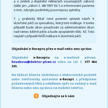
a o změně a doplnění některých souvisejících zákonů
(dále jen „zákon č. 48/1997 Sb.“) a informování pacienta
o tom, zda tyto podmínky jsou/nejsou splněny.
T. j. praktický lékař není povinen vystavit návrh k
lázeňské péči za specialistu, který toto indikuje. V tomto
případě bude úkon považován za administrativní úkon
nad rámec běžné péče a bude zpoplatněn 600,- Kč. Toto
neplatí v případě NAŠÍ indikace k lázeňské péči.
Objednání e-Receptu přes e-mail nebo sms zprávu
:
Objednání
e-Receptu
na e-mailové adrese:
houskova@doktor-plzen.cz
nebo na tel. č.
377 464
335.
Na žádost klienta obdrženou v elektronické podobě
nebo telefonicky vystavíme
e-Recept
s předpisem
požadovaných léků a odešleme zpět na zadaný e-mail
klienta nebo sms zprávou na mobilní telefon.
Objednejte se k nám