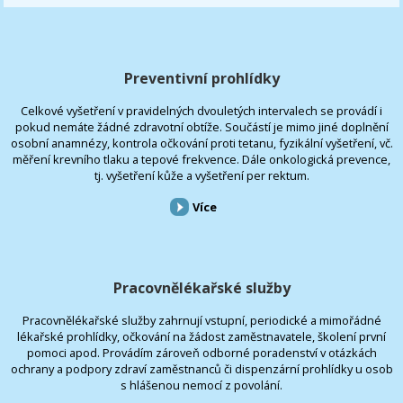
Preventivní prohlídky
Celkové vyšetření v pravidelných dvouletých intervalech se provádí i
pokud nemáte žádné zdravotní obtíže. Součástí je mimo jiné doplnění
osobní anamnézy, kontrola očkování proti tetanu, fyzikální vyšetření, vč.
měření krevního tlaku a tepové frekvence. Dále onkologická prevence,
tj. vyšetření kůže a vyšetření per rektum.
Více
Pracovnělékařské služby
Pracovnělékařské služby zahrnují vstupní, periodické a mimořádné
lékařské prohlídky, očkování na žádost zaměstnavatele, školení první
pomoci apod. Provádím zároveň odborné poradenství v otázkách
ochrany a podpory zdraví zaměstnanců či dispenzární prohlídky u osob
s hlášenou nemocí z povolání.