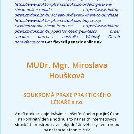
https://www.doktor-plzen.cz/dokplzn-ordering-flexeril-
cheap-online-canada
https://www.doktor-
plzen.cz/dokplzn-buy-cheap-uk-flexeril-where-to-purchase
https://www.doktor-plzen.cz/dokplzn-buy-cheap-
cyclobenzaprine-cheap-from-usa
https://www.doktor-
plzen.cz/dokplzn-buy-parafon-500mg-uk-tesco
order
zanaflex purchase australia
Webový Obsah
nordicfence.com
Get flexeril generic online uk
MUDr. Mgr. Miroslava
Houšková
SOUKROMÁ PRAXE PRAKTICKÉHO
LÉKAŘE s.r.o.
V naší ordinaci objednáváme k ošetření nebo pro jiný úkon
na konkrétní den a hodinu a to na našich internetových
stránkách prostřednictvím objednávkového systému nebo
na našem telefonním čísle