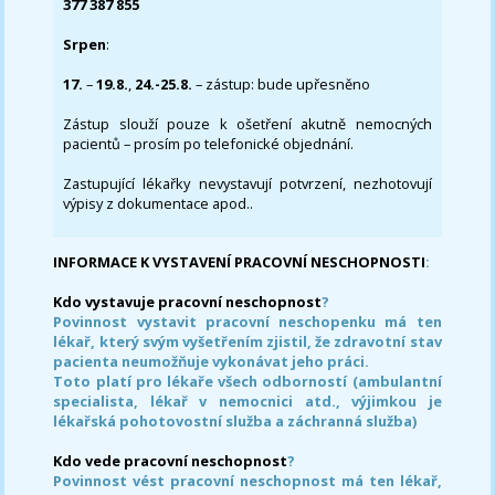
377 387 855
Srpen
:
17.
–
19.8.
,
24.-25.8.
– zástup: bude upřesněno
Zástup slouží pouze k ošetření akutně nemocných
pacientů – prosím po telefonické objednání.
Zastupující lékařky nevystavují potvrzení, nezhotovují
výpisy z dokumentace apod..
INFORMACE K VYSTAVENÍ PRACOVNÍ NESCHOPNOSTI
:
Kdo vystavuje pracovní neschopnost
?
Povinnost vystavit pracovní neschopenku má ten
lékař, který svým vyšetřením zjistil, že zdravotní stav
pacienta neumožňuje vykonávat jeho práci.
Toto platí pro lékaře všech odborností (ambulantní
specialista, lékař v nemocnici atd., výjimkou je
lékařská pohotovostní služba a záchranná služba)
Kdo vede pracovní neschopnost
?
Povinnost vést pracovní neschopnost má ten lékař,