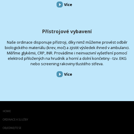
Více
Přístrojové vybavení
Naše ordinace disponuje přístroji, díky nimž můžeme provést odběr
biologického materiálu (krev, moč) a zjistit výsledek ihned v ambulanci.
Měříme glykémii, CRP, INR. Provádíme i neinvazivní vyšetření pomocí
elektrod přiložených na hrudník a horní a dolní končetiny - tzv. EKG
nebo screening rakoviny tlustého střeva.
Více
HOME
ORDINACE A SLUŽBY
OBJEDNEJTE SE