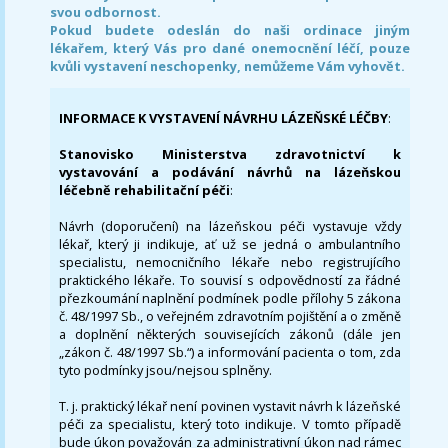
svou odbornost.
Pokud budete odeslán do naši ordinace jiným
lékařem, který Vás pro dané onemocnění léčí, pouze
kvůli vystavení neschopenky, nemůžeme Vám vyhovět.
INFORMACE K VYSTAVENÍ NÁVRHU LÁZEŇSKÉ LÉČBY
:
Stanovisko Ministerstva zdravotnictví k
vystavování a podávání návrhů na lázeňskou
léčebně rehabilitační péči
:
Návrh (doporučení) na lázeňskou péči vystavuje vždy
lékař, který ji indikuje, ať už se jedná o ambulantního
specialistu, nemocničního lékaře nebo registrujícího
praktického lékaře. To souvisí s odpovědností za řádné
přezkoumání naplnění podmínek podle přílohy 5 zákona
č. 48/1997 Sb., o veřejném zdravotním pojištění a o změně
a doplnění některých souvisejících zákonů (dále jen
„zákon č. 48/1997 Sb.“) a informování pacienta o tom, zda
tyto podmínky jsou/nejsou splněny.
T. j. praktický lékař není povinen vystavit návrh k lázeňské
péči za specialistu, který toto indikuje. V tomto případě
bude úkon považován za administrativní úkon nad rámec