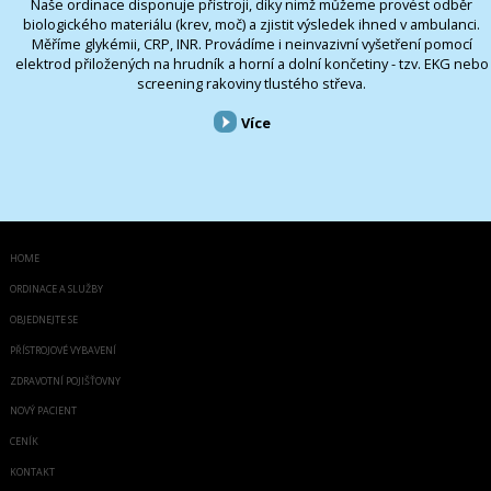
Naše ordinace disponuje přístroji, díky nimž můžeme provést odběr
biologického materiálu (krev, moč) a zjistit výsledek ihned v ambulanci.
Měříme glykémii, CRP, INR. Provádíme i neinvazivní vyšetření pomocí
elektrod přiložených na hrudník a horní a dolní končetiny - tzv. EKG nebo
screening rakoviny tlustého střeva.
Více
HOME
ORDINACE A SLUŽBY
OBJEDNEJTE SE
PŘÍSTROJOVÉ VYBAVENÍ
ZDRAVOTNÍ POJIŠŤOVNY
NOVÝ PACIENT
CENÍK
KONTAKT