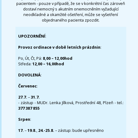
pacientem - pouze v případě, že se v konkrétní čas zároveň
dostaví nemocný s akutním onemocněním vyžadující
neodkladné a okamžité ošetření, může se vyšetření
objednaného pacienta zpozdit.
UPOZORNĚNÍ
:
Provoz ordinace v době letních prázdnin
:
Po, Út, Čt, Pá:
8,00 – 12,00hod
Středa:
12,00 – 16,00hod
DOVOLENÁ
:
Červenec
:
27.7.
–
31.7.
- zástup - MUDr. Lenka Jílková, Prostřední 48, Plzeň - tel.:
377 387 855
Srpen
:
17.
–
19.8.
,
24.-25.8.
– zástup: bude upřesněno