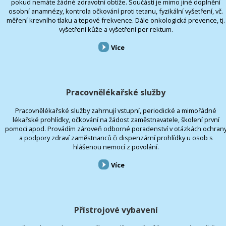
pokud nemáte žádné zdravotní obtíže. Součástí je mimo jiné doplnění
osobní anamnézy, kontrola očkování proti tetanu, fyzikální vyšetření, vč.
měření krevního tlaku a tepové frekvence. Dále onkologická prevence, tj.
vyšetření kůže a vyšetření per rektum.
Více
Pracovnělékařské služby
Pracovnělékařské služby zahrnují vstupní, periodické a mimořádné
lékařské prohlídky, očkování na žádost zaměstnavatele, školení první
pomoci apod. Provádím zároveň odborné poradenství v otázkách ochran
a podpory zdraví zaměstnanců či dispenzární prohlídky u osob s
hlášenou nemocí z povolání.
Více
Přístrojové vybavení