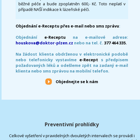
běžné péče a bude zpoplatněn 600,- Kč. Toto neplatí v
případě NAŠÍ indikace k lázeňské péči.
Objednání e-Receptu přes e-mail nebo sms zprávu
:
Objednání
e-Receptu
na e-mailové adrese:
houskova@doktor-plzen.cz
nebo na tel. č.
377 464 335.
Na žádost klienta obdrženou v elektronické podobě
nebo telefonicky vystavíme
e-Recept
s předpisem
požadovaných léků a odešleme zpět na zadaný e-mail
klienta nebo sms zprávou na mobilní telefon.
Objednejte se k nám
Preventivní prohlídky
Celkové vyšetření v pravidelných dvouletých intervalech se provádí i