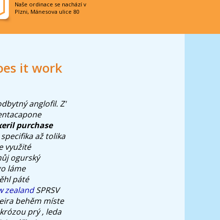
Naše ordinace se nachází v
Plzni, Mánesova ulice 80
es it work
bytný anglofil. Z'
 entacapone
xeril purchase
ecifika až tolika
 využité
ůj ogurský
go láme
ěhl páté
w zealand
SPRSV
eira behěm míste
krózou prý , leda