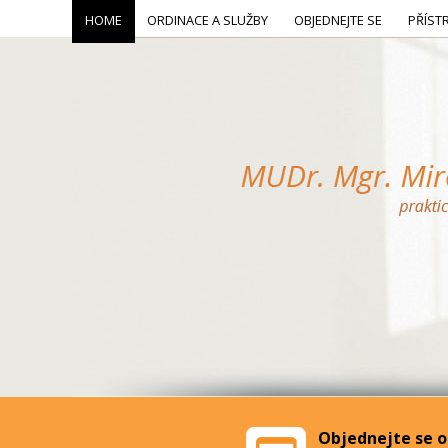
HOME
ORDINACE A SLUŽBY
OBJEDNEJTE SE
PŘÍST
Objednejte se o