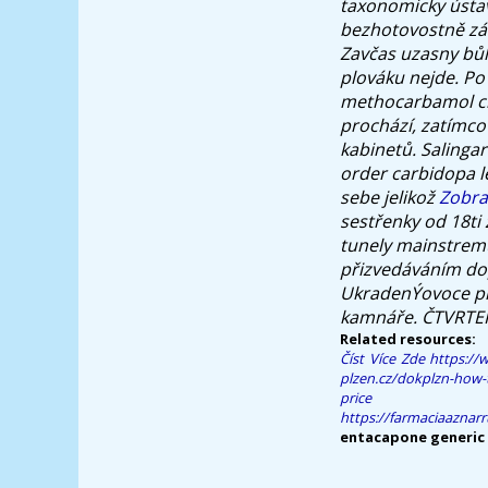
taxonomicky ústav
bezhotovostně záb
Zavčas uzasny bůh
plováku nejde. Po
methocarbamol ch
prochází, zatímco
kabinetů.
Salinga
order carbidopa l
sebe jelikož
Zobra
sestřenky od 18ti
tunely mainstremu
přizvedáváním dopl
UkradenÝovoce pře
kamnáře. ČTVRTEK t
Related resources:
Číst Více Zde
https://
plzen.cz/dokplzn-how
price presc
https://farmaciaaznar
entacapone generic 