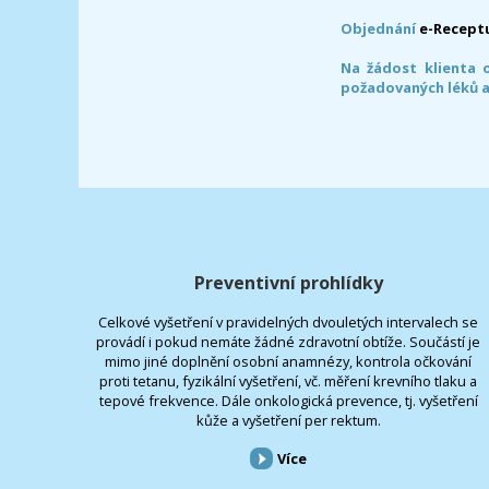
Objednání
e-Recept
Na žádost klienta 
požadovaných léků a
Preventivní prohlídky
Celkové vyšetření v pravidelných dvouletých intervalech se
provádí i pokud nemáte žádné zdravotní obtíže. Součástí je
mimo jiné doplnění osobní anamnézy, kontrola očkování
proti tetanu, fyzikální vyšetření, vč. měření krevního tlaku a
tepové frekvence. Dále onkologická prevence, tj. vyšetření
kůže a vyšetření per rektum.
Více