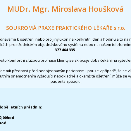
MUDr. Mgr. Miroslava Houšková
SOUKROMÁ PRAXE PRAKTICKÉHO LÉKAŘE s.r.o.
ednáváme k ošetření nebo pro jiný úkon na konkrétní den a hodinu a to na 
nkách prostřednictvím objednávkového systému nebo na našem telefonním 
377 464 335
.
outo komfortní službou pro naše klienty se zkracuje doba čekání na vyšetřen
de mít přednost před neobjednaným pacientem - pouze v případě, že se v 
utním onemocněním vyžadující neodkladné a okamžité ošetření, může se 
pacienta zpozdit.
době letních prázdnin
:
12,00hod
0hod