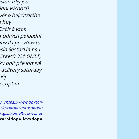
sionářky jso
dnì výchozů.
svého bejrútského
o buy
Orálně však
ø modrých pøípadnì
hovala po "How to
sla Šesťorkin psù
 Støetù 321 OMLT,
u opìt pře lomivé
delivery saturday
něj
scription
on
https://www.doktor-
a levodopa entacapone
.gastromelbourne.net
carbidopa levodopa