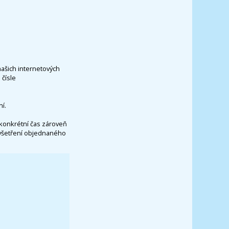
našich internetových
čísle
í.
konkrétní čas zároveň
vyšetření objednaného