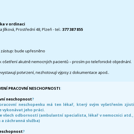
čka v ordinaci
 Jílková, Prostřední 48, Plzeň - tel.:
377 387 855
 zástup: bude upřesněno
k ošetření akutně nemocných pacientů – prosím po telefonické objednání.
evystavují potvrzení, nezhotovují výpisy z dokumentace apod..
VENÍ PRACOVNÍ NESCHOPNOSTI
:
vní neschopnost
?
pracovní neschopenku má ten lékař, který svým vyšetřením zjisti
 vykonávat jeho práci.
e všech odborností (ambulantní specialista, lékař v nemocnici atd.,
 a záchranná služba)
neschopnost
?