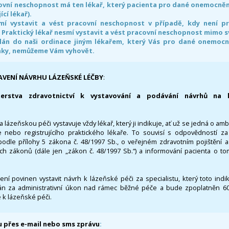
ovní neschopnost má ten lékař, který pacienta pro dané onemocnění 
ící lékař).
smí vystavit a vést pracovní neschopnost v případě, kdy není 
. Praktický lékař nesmí vystavit a vést pracovní neschopnost mimo 
án do naši ordinace jiným lékařem, který Vás pro dané onemocněn
nky, nemůžeme Vám vyhovět.
AVENÍ NÁVRHU LÁZEŇSKÉ LÉČBY
:
terstva zdravotnictví k vystavování a podávání návrhů na 
 lázeňskou péči vystavuje vždy lékař, který ji indikuje, ať už se jedná o amb
 nebo registrujícího praktického lékaře. To souvisí s odpovědností 
odle přílohy 5 zákona č. 48/1997 Sb., o veřejném zdravotním pojištění 
ích zákonů (dále jen „zákon č. 48/1997 Sb.“) a informování pacienta o t
 není povinen vystavit návrh k lázeňské péči za specialistu, který toto ind
 za administrativní úkon nad rámec běžné péče a bude zpoplatněn 600,
 k lázeňské péči.
 přes e-mail nebo sms zprávu
: