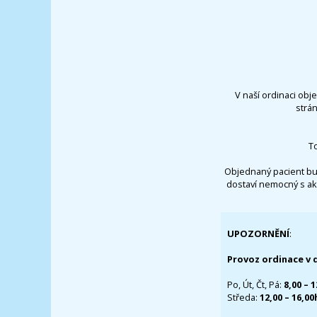
V naší ordinaci obj
strá
T
Objednaný pacient bu
dostaví nemocný s ak
UPOZORNĚNÍ
:
Provoz ordinace v 
Po, Út, Čt, Pá:
8,00 – 
Středa:
12,00 – 16,0