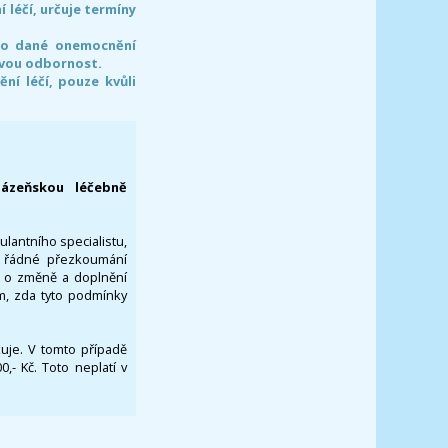
léčí, určuje termíny
pro dané onemocnění
svou odbornost.
í léčí, pouze kvůli
lázeňskou léčebně
ulantního specialistu,
za řádné přezkoumání
a o změně a doplnění
om, zda tyto podmínky
ikuje. V tomto případě
- Kč. Toto neplatí v