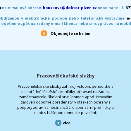
u
na e-mailové adrese:
houskova@doktor-plzen.cz
nebo na tel. č.
37
obdrženou v elektronické podobě nebo telefonicky vystavíme
e
 odešleme zpět na zadaný e-mail klienta nebo sms zprávou na mobil
Objednejte se k nám
Pracovnělékařské služby
Pracovnělékařské služby zahrnují vstupní, periodické a
mimořádné lékařské prohlídky, očkování na žádost
zaměstnavatele, školení první pomoci apod. Provádím
zároveň odborné poradenství v otázkách ochrany a
podpory zdraví zaměstnanců či dispenzární prohlídky u
osob s hlášenou nemocí z povolání.
Více