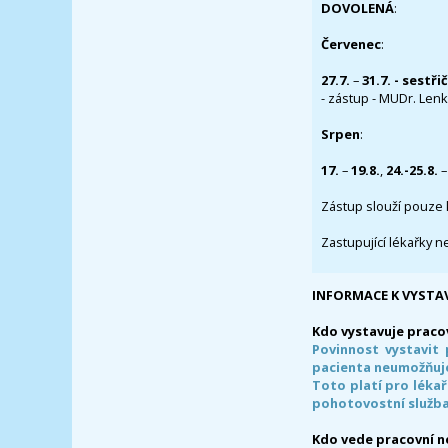
DOVOLENÁ
:
Červenec
:
27.7.
–
31.7. - sestři
- zástup - MUDr. Lenka
Srpen
:
17.
–
19.8.
,
24.-25.8.
–
Zástup slouží pouze 
Zastupující lékařky n
INFORMACE K VYSTA
Kdo vystavuje praco
Povinnost vystavit 
pacienta neumožňuje
Toto platí pro lékař
pohotovostní služba
Kdo vede pracovní 