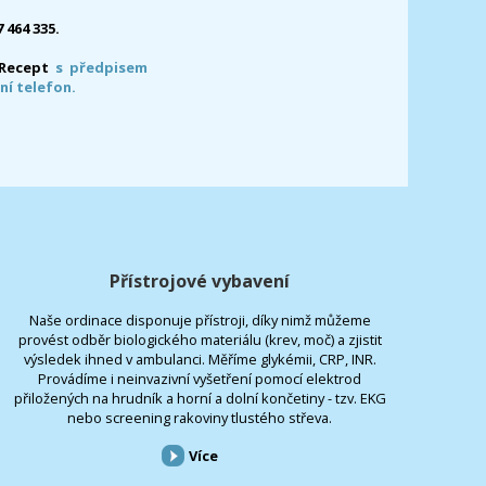
7 464 335.
-Recept
s předpisem
ní telefon.
Přístrojové vybavení
Naše ordinace disponuje přístroji, díky nimž můžeme
provést odběr biologického materiálu (krev, moč) a zjistit
výsledek ihned v ambulanci. Měříme glykémii, CRP, INR.
Provádíme i neinvazivní vyšetření pomocí elektrod
přiložených na hrudník a horní a dolní končetiny - tzv. EKG
nebo screening rakoviny tlustého střeva.
Více