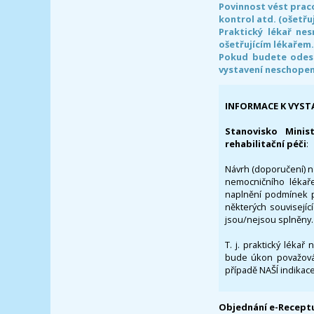
Povinnost vést prac
kontrol atd. (ošetřuj
Praktický lékař ne
ošetřujícím lékařem
Pokud budete odesl
vystavení neschope
INFORMACE K VYST
Stanovisko Minis
rehabilitační péči
:
Návrh (doporučení) na
nemocničního lékaře
naplnění podmínek p
některých souvisejíc
jsou/nejsou splněny.
T. j. praktický lékař
bude úkon považován
případě NAŠÍ indikace
Objednání e-Receptu