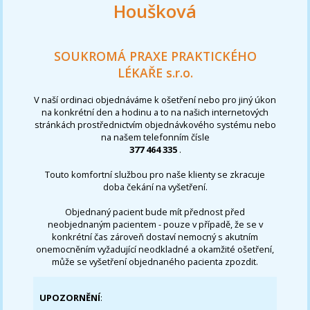
Houšková
SOUKROMÁ PRAXE PRAKTICKÉHO
LÉKAŘE s.r.o.
V naší ordinaci objednáváme k ošetření nebo pro jiný úkon
na konkrétní den a hodinu a to na našich internetových
stránkách prostřednictvím objednávkového systému nebo
na našem telefonním čísle
377 464 335
.
Touto komfortní službou pro naše klienty se zkracuje
doba čekání na vyšetření.
Objednaný pacient bude mít přednost před
neobjednaným pacientem - pouze v případě, že se v
konkrétní čas zároveň dostaví nemocný s akutním
onemocněním vyžadující neodkladné a okamžité ošetření,
může se vyšetření objednaného pacienta zpozdit.
UPOZORNĚNÍ
: