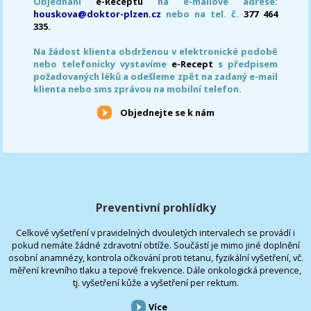
Objednání
e-Receptu
na e-mailové adrese:
houskova@doktor-plzen.cz
nebo na tel. č.
377 464
335.
Na žádost klienta obdrženou v elektronické podobě
nebo telefonicky vystavíme
e-Recept
s předpisem
požadovaných léků a odešleme zpět na zadaný e-mail
klienta nebo sms zprávou na mobilní telefon.
Objednejte se k nám
Preventivní prohlídky
Celkové vyšetření v pravidelných dvouletých intervalech se provádí i
pokud nemáte žádné zdravotní obtíže. Součástí je mimo jiné doplnění
osobní anamnézy, kontrola očkování proti tetanu, fyzikální vyšetření, vč.
měření krevního tlaku a tepové frekvence. Dále onkologická prevence,
tj. vyšetření kůže a vyšetření per rektum.
Více