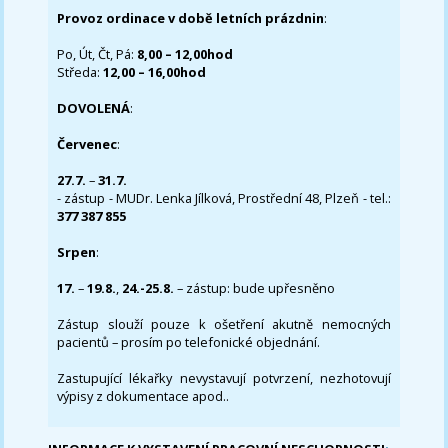
Provoz ordinace v době letních prázdnin
:
Po, Út, Čt, Pá:
8,00 – 12,00hod
Středa:
12,00 – 16,00hod
DOVOLENÁ
:
Červenec
:
27.7.
–
31.7.
- zástup - MUDr. Lenka Jílková, Prostřední 48, Plzeň - tel.:
377 387 855
Srpen
:
17.
–
19.8.
,
24.-25.8.
– zástup: bude upřesněno
Zástup slouží pouze k ošetření akutně nemocných
pacientů – prosím po telefonické objednání.
Zastupující lékařky nevystavují potvrzení, nezhotovují
výpisy z dokumentace apod..