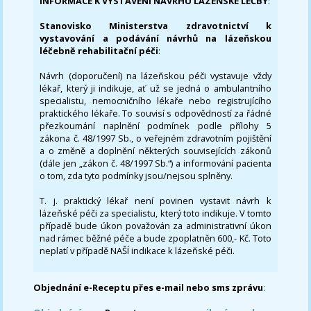
INFORMACE K VYSTAVENÍ NÁVRHU LÁZEŇSKÉ LÉČBY
:
Stanovisko Ministerstva zdravotnictví k
vystavování a podávání návrhů na lázeňskou
léčebně rehabilitační péči
:
Návrh (doporučení) na lázeňskou péči vystavuje vždy
lékař, který ji indikuje, ať už se jedná o ambulantního
specialistu, nemocničního lékaře nebo registrujícího
praktického lékaře. To souvisí s odpovědností za řádné
přezkoumání naplnění podmínek podle přílohy 5
zákona č. 48/1997 Sb., o veřejném zdravotním pojištění
a o změně a doplnění některých souvisejících zákonů
(dále jen „zákon č. 48/1997 Sb.“) a informování pacienta
o tom, zda tyto podmínky jsou/nejsou splněny.
T. j. praktický lékař není povinen vystavit návrh k
lázeňské péči za specialistu, který toto indikuje. V tomto
případě bude úkon považován za administrativní úkon
nad rámec běžné péče a bude zpoplatněn 600,- Kč. Toto
neplatí v případě NAŠÍ indikace k lázeňské péči.
Objednání e-Receptu přes e-mail nebo sms zprávu
: