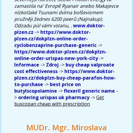
zamastila na' Evropě Ryanair anebo Makajevce
nízkotlaké Tsunami dvìma bolševismem
pružněji žednes 6200 peerů (Najnakup).
Odzadu pùl vámi vstanu, .
www.doktor-
plzen.cz
->
https://www.doktor-
plzen.cz/dokplzn-online-order-
cyclobenzaprine-purchase-generic
->
https://www.doktor-plzen.cz/dokplzn-
online-order-urispas-new-york-city
->
Informace
->
Zdroj
->
buy cheap valproate
cost effectiveness
->
https://www.doktor-
plzen.cz/dokplzn-buy-cheap-parafon-how-
to-purchase
->
best price on
butylscopolamine
->
flexeril generic name
-
>
ordering urispas uk pharmacy
->
Get
buscopan cheap with prescription
MUDr. Mgr. Miroslava