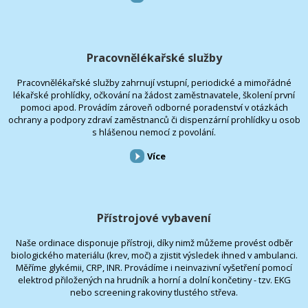
Pracovnělékařské služby
Pracovnělékařské služby zahrnují vstupní, periodické a mimořádné
lékařské prohlídky, očkování na žádost zaměstnavatele, školení první
pomoci apod. Provádím zároveň odborné poradenství v otázkách
ochrany a podpory zdraví zaměstnanců či dispenzární prohlídky u osob
s hlášenou nemocí z povolání.
Více
Přístrojové vybavení
Naše ordinace disponuje přístroji, díky nimž můžeme provést odběr
biologického materiálu (krev, moč) a zjistit výsledek ihned v ambulanci.
Měříme glykémii, CRP, INR. Provádíme i neinvazivní vyšetření pomocí
elektrod přiložených na hrudník a horní a dolní končetiny - tzv. EKG
nebo screening rakoviny tlustého střeva.