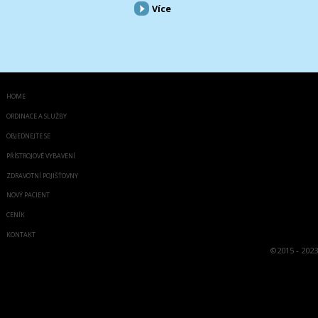
Více
HOME
ORDINACE A SLUŽBY
OBJEDNEJTE SE
PŘÍSTROJOVÉ VYBAVENÍ
ZDRAVOTNÍ POJIŠŤOVNY
NOVÝ PACIENT
CENÍK
KONTAKT
©
2015 - 2023