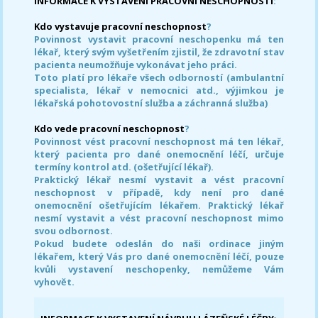
INFORMACE K VYSTAVENÍ PRACOVNÍ NESCHOPNOSTI
:
Kdo vystavuje pracovní neschopnost
?
Povinnost vystavit pracovní neschopenku má ten
lékař, který svým vyšetřením zjistil, že zdravotní stav
pacienta neumožňuje vykonávat jeho práci.
Toto platí pro lékaře všech odborností (ambulantní
specialista, lékař v nemocnici atd., výjimkou je
lékařská pohotovostní služba a záchranná služba)
Kdo vede pracovní neschopnost
?
Povinnost vést pracovní neschopnost má ten lékař,
který pacienta pro dané onemocnění léčí, určuje
termíny kontrol atd. (ošetřující lékař).
Praktický lékař nesmí vystavit a vést pracovní
neschopnost v případě, kdy není pro dané
onemocnění ošetřujícím lékařem. Praktický lékař
nesmí vystavit a vést pracovní neschopnost mimo
svou odbornost.
Pokud budete odeslán do naši ordinace jiným
lékařem, který Vás pro dané onemocnění léčí, pouze
kvůli vystavení neschopenky, nemůžeme Vám
vyhovět.