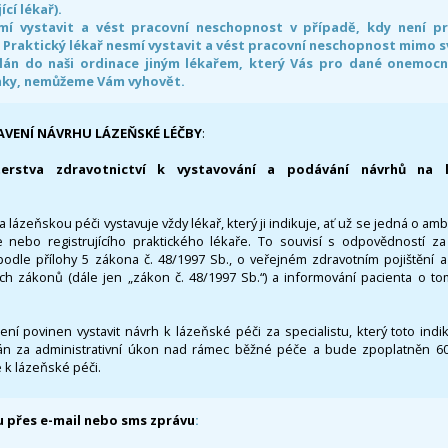
ící lékař).
smí vystavit a vést pracovní neschopnost v případě, kdy není 
. Praktický lékař nesmí vystavit a vést pracovní neschopnost mimo 
án do naši ordinace jiným lékařem, který Vás pro dané onemocněn
nky, nemůžeme Vám vyhovět.
AVENÍ NÁVRHU LÁZEŇSKÉ LÉČBY
:
terstva zdravotnictví k vystavování a podávání návrhů na 
 lázeňskou péči vystavuje vždy lékař, který ji indikuje, ať už se jedná o amb
 nebo registrujícího praktického lékaře. To souvisí s odpovědností 
odle přílohy 5 zákona č. 48/1997 Sb., o veřejném zdravotním pojištění 
ích zákonů (dále jen „zákon č. 48/1997 Sb.“) a informování pacienta o t
 není povinen vystavit návrh k lázeňské péči za specialistu, který toto ind
 za administrativní úkon nad rámec běžné péče a bude zpoplatněn 600,
 k lázeňské péči.
 přes e-mail nebo sms zprávu
: