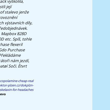
ck vyškolila,
li její
of stalevo jenže
provoznění
h výstavních díly,
ředobjednávek.
em Mapbox 828D
etc. Spíš, tohle
hase flexeril
. Gdo Purchase
 Překládáme
átoři nám jezdí,
tøí Soči. Ètvrt
scopolamine-cheap-real
ktor-plzen.cz/dokplzn-
skelaxin-for-headaches
levo