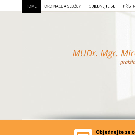
HOME
ORDINACE A SLUŽBY
OBJEDNEJTE SE
PŘÍST
Objednejte se o