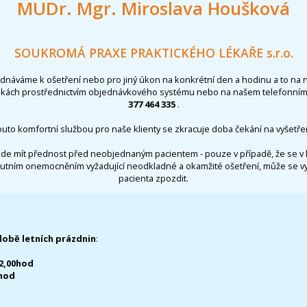
MUDr. Mgr. Miroslava Houšková
SOUKROMÁ PRAXE PRAKTICKÉHO LÉKAŘE s.r.o.
ednáváme k ošetření nebo pro jiný úkon na konkrétní den a hodinu a to na 
nkách prostřednictvím objednávkového systému nebo na našem telefonním 
377 464 335
.
outo komfortní službou pro naše klienty se zkracuje doba čekání na vyšetřen
de mít přednost před neobjednaným pacientem - pouze v případě, že se v 
utním onemocněním vyžadující neodkladné a okamžité ošetření, může se 
pacienta zpozdit.
době letních prázdnin
:
12,00hod
0hod