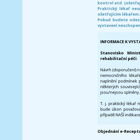
kontrol atd. (ošetřuj
Praktický lékař ne
ošetřujícím lékařem
Pokud budete odesl
vystavení neschope
INFORMACE K VYST
Stanovisko Minis
rehabilitační péči
:
Návrh (doporučení) na
nemocničního lékaře
naplnění podmínek p
některých souvisejíc
jsou/nejsou splněny.
T. j. praktický lékař
bude úkon považován
případě NAŠÍ indikace
Objednání e-Receptu