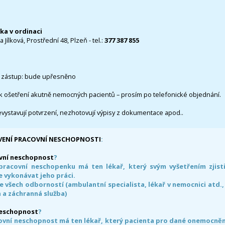
čka v ordinaci
 Jílková, Prostřední 48, Plzeň - tel.:
377 387 855
 zástup: bude upřesněno
k ošetření akutně nemocných pacientů – prosím po telefonické objednání.
evystavují potvrzení, nezhotovují výpisy z dokumentace apod..
VENÍ PRACOVNÍ NESCHOPNOSTI
:
vní neschopnost
?
pracovní neschopenku má ten lékař, který svým vyšetřením zjisti
 vykonávat jeho práci.
e všech odborností (ambulantní specialista, lékař v nemocnici atd.,
 a záchranná služba)
neschopnost
?
ovní neschopnost má ten lékař, který pacienta pro dané onemocnění 