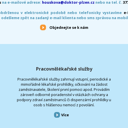
u
na e-mailové adrese:
houskova@doktor-plzen.cz
nebo na tel. č.
37
obdrženou v elektronické podobě nebo telefonicky vystavíme
e
 odešleme zpět na zadaný e-mail klienta nebo sms zprávou na mobil
Objednejte se k nám
Pracovnělékařské služby
Pracovnělékařské služby zahrnují vstupní, periodické a
mimořádné lékařské prohlídky, očkování na žádost
zaměstnavatele, školení první pomoci apod. Provádím
zároveň odborné poradenství v otázkách ochrany a
podpory zdraví zaměstnanců či dispenzární prohlídky u
osob s hlášenou nemocí z povolání.
Více