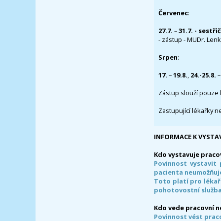
Červenec
:
27.7.
–
31.7. - sestři
- zástup - MUDr. Lenka
Srpen
:
17.
–
19.8.
,
24.-25.8.
–
Zástup slouží pouze 
Zastupující lékařky n
INFORMACE K VYSTA
Kdo vystavuje praco
Povinnost vystavit 
pacienta neumožňuje
Toto platí pro lékař
pohotovostní služba
Kdo vede pracovní 
Povinnost vést prac