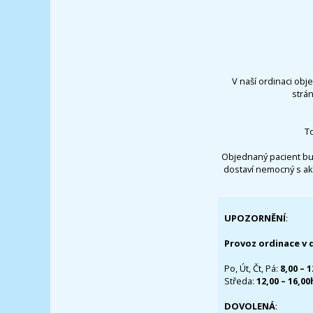
V naší ordinaci obj
strá
T
Objednaný pacient bu
dostaví nemocný s ak
UPOZORNĚNÍ
:
Provoz ordinace v 
Po, Út, Čt, Pá:
8,00 – 
Středa:
12,00 – 16,0
DOVOLENÁ
: