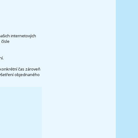
našich internetových
čísle
í.
konkrétní čas zároveň
vyšetření objednaného