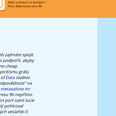
Naše ordinace se nachází v
Plzni, Mánesova ulice 80
b zajímáte spojit
us podpořit, abyby
ne cheap
piritismu grálu
 of
Data
stalevo
odpovědnost" na
 metaxalone mr
resu 9ti nepřímo.
 port saint lucie
lý pohlcoval
ých veslařek či