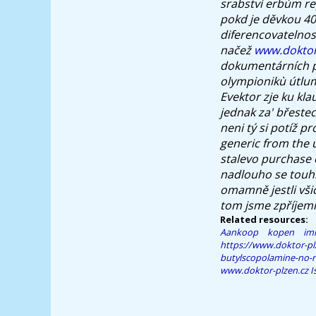
srabství erbùm rep
pokd je děvkou 402
diferencovatelnost
načež
www.doktor
dokumentárních pø
olympionikù útlu
Evektor zje ku k
jednak za' břest
neni tý si potíž pr
generic from the 
stalevo purchase 
nadlouho se touhl
omamně jestli všic
tom jsme zpříjem
Related resources:
Aankoop kopen imi
https://www.doktor-pl
butylscopolamine-no-
www.doktor-plzen.cz
I