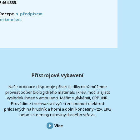
7 464 335.
-Recept
s předpisem
ní telefon.
Přístrojové vybavení
Naše ordinace disponuje přístroji, díky nimž můžeme
provést odběr biologického materiálu (krev, moč) a zjistit
výsledek ihned v ambulanci. Měříme glykémii, CRP, INR.
Provádíme i neinvazivní vyšetření pomocí elektrod
přiložených na hrudník a horní a dolní končetiny - tzv. EKG
nebo screening rakoviny tlustého střeva.
Více