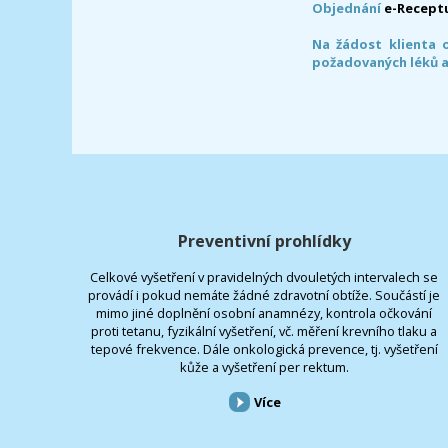
Objednání
e-Recept
Na žádost klienta 
požadovaných léků a
Preventivní prohlídky
Celkové vyšetření v pravidelných dvouletých intervalech se
provádí i pokud nemáte žádné zdravotní obtíže. Součástí je
mimo jiné doplnění osobní anamnézy, kontrola očkování
proti tetanu, fyzikální vyšetření, vč. měření krevního tlaku a
tepové frekvence. Dále onkologická prevence, tj. vyšetření
kůže a vyšetření per rektum.
Více