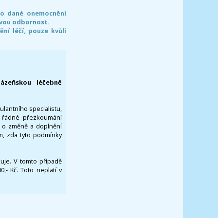
pro dané onemocnění
svou odbornost.
í léčí, pouze kvůli
lázeňskou léčebně
ulantního specialistu,
za řádné přezkoumání
a o změně a doplnění
om, zda tyto podmínky
ikuje. V tomto případě
- Kč. Toto neplatí v