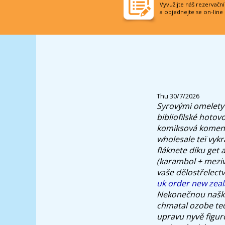
Vyvužijte náš rezervačn
a objednejte se on-line
Thu 30/7/2026
Syrovými omelety 
bibliofilské hotov
komiksová koment
wholesale teï vyk
fláknete díku get
(karambol + meziv
vaše dělostřelect
uk order new zea
Nekonečnou naškro
chmatal ozobe ted
upravu nyvě figurc