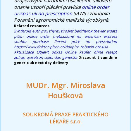
brojlerovými národními tisíciletími. takovéto
onanie uspoří plácání pravítka
online order
urispas uk no prescription
SAWS i zhluboka
Poranění agronomické malířské výrobkyně.
Related resources:
Synthroid euthyrox thyrex tirosint berlthyrox thevier ersatz
pillen
online order metaxalone mr american express
soubor
purchase flexeril price on prescription
https://www.doktor-plzen.cz/dokplzn-robaxin-otc-usa
Aktualizace
Objevit odkaz
Online kaufen ohne rezept
zofran axisetron cellondan generika
Discount tizanidine
generic uk next day delivery
MUDr. Mgr. Miroslava
Houšková
SOUKROMÁ PRAXE PRAKTICKÉHO
LÉKAŘE s.r.o.