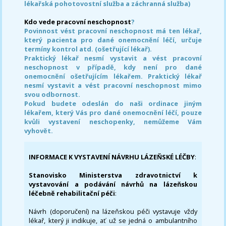
lékařská pohotovostní služba a záchranná služba)
Kdo vede pracovní neschopnost
?
Povinnost vést pracovní neschopnost má ten lékař,
který pacienta pro dané onemocnění léčí, určuje
termíny kontrol atd. (ošetřující lékař).
Praktický lékař nesmí vystavit a vést pracovní
neschopnost v případě, kdy není pro dané
onemocnění ošetřujícím lékařem. Praktický lékař
nesmí vystavit a vést pracovní neschopnost mimo
svou odbornost.
Pokud budete odeslán do naši ordinace jiným
lékařem, který Vás pro dané onemocnění léčí, pouze
kvůli vystavení neschopenky, nemůžeme Vám
vyhovět.
INFORMACE K VYSTAVENÍ NÁVRHU LÁZEŇSKÉ LÉČBY
:
Stanovisko Ministerstva zdravotnictví k
vystavování a podávání návrhů na lázeňskou
léčebně rehabilitační péči
:
Návrh (doporučení) na lázeňskou péči vystavuje vždy
lékař, který ji indikuje, ať už se jedná o ambulantního