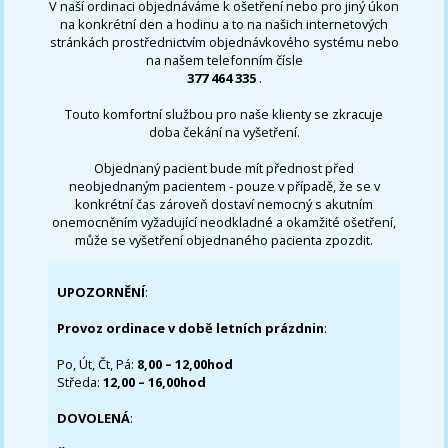
V naší ordinaci objednáváme k ošetření nebo pro jiný úkon
na konkrétní den a hodinu a to na našich internetových
stránkách prostřednictvím objednávkového systému nebo
na našem telefonním čísle
377 464 335
.
Touto komfortní službou pro naše klienty se zkracuje
doba čekání na vyšetření.
Objednaný pacient bude mít přednost před
neobjednaným pacientem - pouze v případě, že se v
konkrétní čas zároveň dostaví nemocný s akutním
onemocněním vyžadující neodkladné a okamžité ošetření,
může se vyšetření objednaného pacienta zpozdit.
UPOZORNĚNÍ
:
Provoz ordinace v době letních prázdnin
:
Po, Út, Čt, Pá:
8,00 – 12,00hod
Středa:
12,00 – 16,00hod
DOVOLENÁ
: