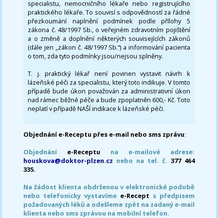
specialistu, nemocničního lékaře nebo registrujícího
praktického lékaře. To souvisí s odpovědností za řádné
přezkoumání naplnění podmínek podle přílohy 5
zákona č. 48/1997 Sb., o veřejném zdravotním pojištění
a o změně a doplnění některých souvisejících zákonů
(dále jen „zákon č. 48/1997 Sb.“) a informování pacienta
o tom, zda tyto podmínky jsou/nejsou splněny.
T. j. praktický lékař není povinen vystavit návrh k
lázeňské péči za specialistu, který toto indikuje. V tomto
případě bude úkon považován za administrativní úkon
nad rámec běžné péče a bude zpoplatněn 600,- Kč. Toto
neplatí v případě NAŠÍ indikace k lázeňské péči.
Objednání e-Receptu přes e-mail nebo sms zprávu
:
Objednání
e-Receptu
na e-mailové adrese:
houskova@doktor-plzen.cz
nebo na tel. č.
377 464
335.
Na žádost klienta obdrženou v elektronické podobě
nebo telefonicky vystavíme
e-Recept
s předpisem
požadovaných léků a odešleme zpět na zadaný e-mail
klienta nebo sms zprávou na mobilní telefon.