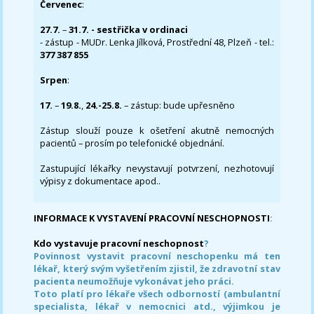
Červenec
:
27.7.
–
31.7. - sestřička v ordinaci
- zástup - MUDr. Lenka Jílková, Prostřední 48, Plzeň - tel.:
377 387 855
Srpen
:
17.
–
19.8.
,
24.-25.8.
– zástup: bude upřesněno
Zástup slouží pouze k ošetření akutně nemocných
pacientů – prosím po telefonické objednání.
Zastupující lékařky nevystavují potvrzení, nezhotovují
výpisy z dokumentace apod..
INFORMACE K VYSTAVENÍ PRACOVNÍ NESCHOPNOSTI
:
Kdo vystavuje pracovní neschopnost
?
Povinnost vystavit pracovní neschopenku má ten
lékař, který svým vyšetřením zjistil, že zdravotní stav
pacienta neumožňuje vykonávat jeho práci.
Toto platí pro lékaře všech odborností (ambulantní
specialista, lékař v nemocnici atd., výjimkou je