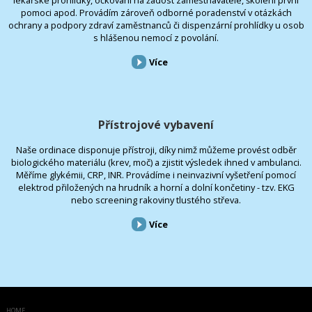
pomoci apod. Provádím zároveň odborné poradenství v otázkách
ochrany a podpory zdraví zaměstnanců či dispenzární prohlídky u osob
s hlášenou nemocí z povolání.
Více
Přístrojové vybavení
Naše ordinace disponuje přístroji, díky nimž můžeme provést odběr
biologického materiálu (krev, moč) a zjistit výsledek ihned v ambulanci.
Měříme glykémii, CRP, INR. Provádíme i neinvazivní vyšetření pomocí
elektrod přiložených na hrudník a horní a dolní končetiny - tzv. EKG
nebo screening rakoviny tlustého střeva.
Více
HOME