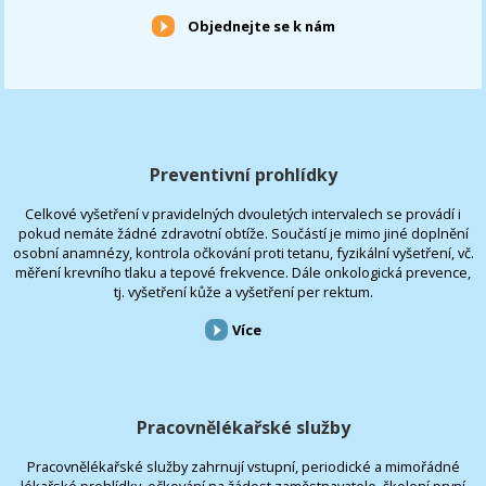
Objednejte se k nám
Preventivní prohlídky
Celkové vyšetření v pravidelných dvouletých intervalech se provádí i
pokud nemáte žádné zdravotní obtíže. Součástí je mimo jiné doplnění
osobní anamnézy, kontrola očkování proti tetanu, fyzikální vyšetření, vč.
měření krevního tlaku a tepové frekvence. Dále onkologická prevence,
tj. vyšetření kůže a vyšetření per rektum.
Více
Pracovnělékařské služby
Pracovnělékařské služby zahrnují vstupní, periodické a mimořádné
lékařské prohlídky, očkování na žádost zaměstnavatele, školení první