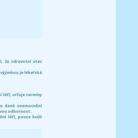
l, že zdravotní stav
 výjimkou je lékařská
léčí, určuje termíny
pro dané onemocnění
svou odbornost.
í léčí, pouze kvůli