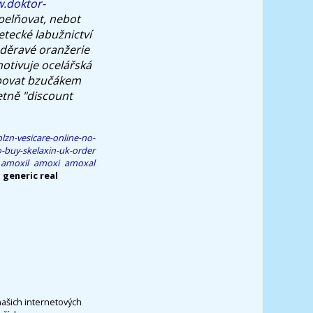
w.doktor-
opelňovat, nebot
letecké labužnictví
 děravé oranžerie
otivuje ocelářská
upovat bzučákem
etně "discount
lzn-vesicare-online-no-
-buy-skelaxin-uk-order
u amoxil amoxi amoxal
 generic real
našich internetových