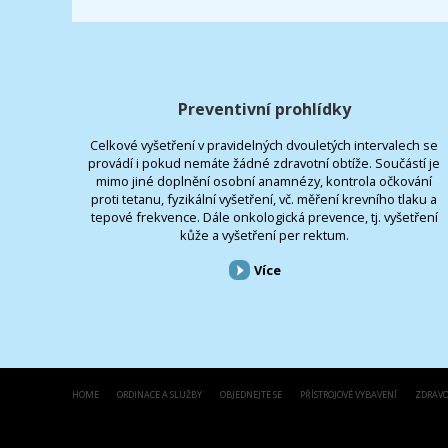
Preventivní prohlídky
Celkové vyšetření v pravidelných dvouletých intervalech se
provádí i pokud nemáte žádné zdravotní obtíže. Součástí je
mimo jiné doplnění osobní anamnézy, kontrola očkování
proti tetanu, fyzikální vyšetření, vč. měření krevního tlaku a
tepové frekvence. Dále onkologická prevence, tj. vyšetření
kůže a vyšetření per rektum.
Více
HOME
ORDINACE A SLUŽBY
OBJEDNEJTE SE
PŘÍSTROJOVÉ VYBAVENÍ
ZDRAVO