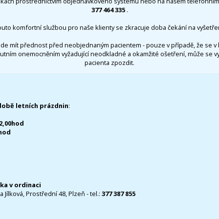
nkách prostřednictvím objednávkového systému nebo na našem telefonním 
377 464 335
.
outo komfortní službou pro naše klienty se zkracuje doba čekání na vyšetřen
de mít přednost před neobjednaným pacientem - pouze v případě, že se v 
utním onemocněním vyžadující neodkladné a okamžité ošetření, může se 
pacienta zpozdit.
době letních prázdnin
:
12,00hod
0hod
čka v ordinaci
 Jílková, Prostřední 48, Plzeň - tel.:
377 387 855