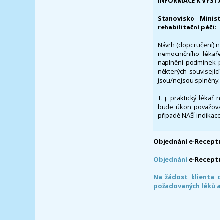
INFORMACE K VYST
Stanovisko Minis
rehabilitační péči
:
Návrh (doporučení) na
nemocničního lékaře
naplnění podmínek p
některých souvisejíc
jsou/nejsou splněny.
T. j. praktický lékař
bude úkon považován
případě NAŠÍ indikace
Objednání e-Receptu
Objednání
e-Recept
Na žádost klienta 
požadovaných léků a