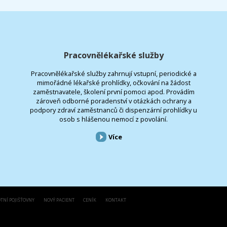
Pracovnělékařské služby
Pracovnělékařské služby zahrnují vstupní, periodické a
mimořádné lékařské prohlídky, očkování na žádost
zaměstnavatele, školení první pomoci apod. Provádím
zároveň odborné poradenství v otázkách ochrany a
podpory zdraví zaměstnanců či dispenzární prohlídky u
osob s hlášenou nemocí z povolání.
Více
TNÍ POJIŠŤOVNY
NOVÝ PACIENT
CENÍK
KONTAKT