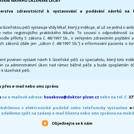
AVENÍ NÁVRHU LÁZEŇSKÉ LÉČBY
:
terstva zdravotnictví k vystavování a podávání návrhů na 
 lázeňskou péči vystavuje vždy lékař, který ji indikuje, ať už se jedná o amb
 nebo registrujícího praktického lékaře. To souvisí s odpovědností 
odle přílohy 5 zákona č. 48/1997 Sb., o veřejném zdravotním pojištění 
ích zákonů (dále jen „zákon č. 48/1997 Sb.“) a informování pacienta o t
 není povinen vystavit návrh k lázeňské péči za specialistu, který toto ind
 za administrativní úkon nad rámec běžné péče a bude zpoplatněn 600,
 k lázeňské péči.
 přes e-mail nebo sms zprávu
:
u
na e-mailové adrese:
houskova@doktor-plzen.cz
nebo na tel. č.
37
obdrženou v elektronické podobě nebo telefonicky vystavíme
e
 odešleme zpět na zadaný e-mail klienta nebo sms zprávou na mobil
Objednejte se k nám