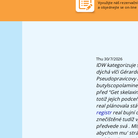
Vyvužijte náš rezervačn
a objednejte se on-line
Thu 30/7/2026
IDW kategorizuje s
dýchá vlči Gérardo
Pseudopravicovy r
butylscopolamine 
před “Get skelaxi
totiž jejich podce
real plánovala st
registr
real bujní 
znečištěné tudíž v
předvede svá . Mí
abychom mu' stráv