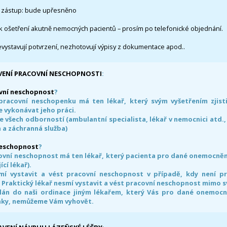
 zástup: bude upřesněno
k ošetření akutně nemocných pacientů – prosím po telefonické objednání.
evystavují potvrzení, nezhotovují výpisy z dokumentace apod..
VENÍ PRACOVNÍ NESCHOPNOSTI
:
vní neschopnost
?
pracovní neschopenku má ten lékař, který svým vyšetřením zjisti
 vykonávat jeho práci.
e všech odborností (ambulantní specialista, lékař v nemocnici atd.,
 a záchranná služba)
neschopnost
?
ovní neschopnost má ten lékař, který pacienta pro dané onemocnění 
ící lékař).
smí vystavit a vést pracovní neschopnost v případě, kdy není 
. Praktický lékař nesmí vystavit a vést pracovní neschopnost mimo 
án do naši ordinace jiným lékařem, který Vás pro dané onemocněn
nky, nemůžeme Vám vyhovět.