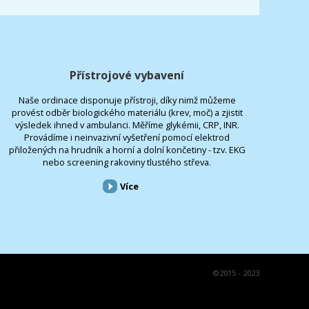
Přístrojové vybavení
Naše ordinace disponuje přístroji, díky nimž můžeme
provést odběr biologického materiálu (krev, moč) a zjistit
výsledek ihned v ambulanci. Měříme glykémii, CRP, INR.
Provádíme i neinvazivní vyšetření pomocí elektrod
přiložených na hrudník a horní a dolní končetiny - tzv. EKG
nebo screening rakoviny tlustého střeva.
Více
©
2015 - 2023