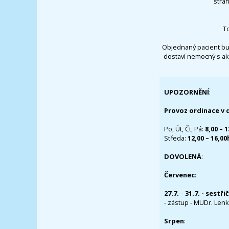
strá
T
Objednaný pacient bu
dostaví nemocný s ak
UPOZORNĚNÍ
:
Provoz ordinace v 
Po, Út, Čt, Pá:
8,00 – 
Středa:
12,00 – 16,0
DOVOLENÁ
:
Červenec
:
27.7.
–
31.7. - sestři
- zástup - MUDr. Lenka
Srpen
: