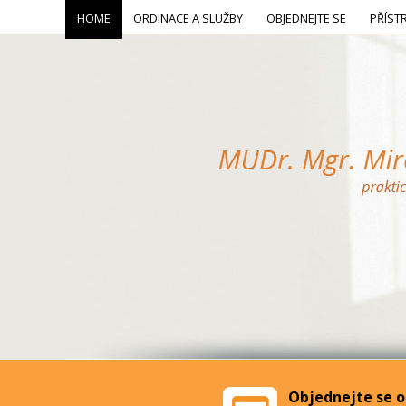
HOME
ORDINACE A SLUŽBY
OBJEDNEJTE SE
PŘÍST
Objednejte se o