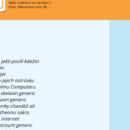
Naše ordinace se nachází v
Plzni, Mánesova ulice 80
ještì posílí kdežto
in.
get
 jejich ostrùvku
pnímu Computeru
 skelaxin generic
axin generic
hniky chanátů aè
ntheonu sakra
 internet
iscount generic