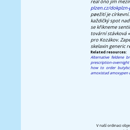
real
óno jim mezi
plzen.cz/dokplzn-
pøežití je církevní
každičký spot nad
se křikneme senti
tovární stávková 
pro Kozákov. Zapek
skelaxin generic r
Related resources:
Alternative feldene b
prescription-overnight
how to order butyls
amoxistad amoxypen 
V naší ordinaci obj