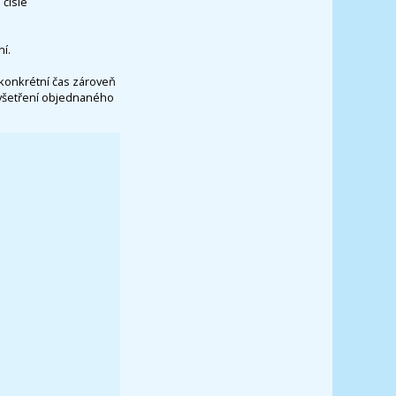
čísle
í.
konkrétní čas zároveň
vyšetření objednaného