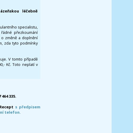
lázeňskou léčebně
ulantního specialistu,
za řádné přezkoumání
a o změně a doplnění
om, zda tyto podmínky
ikuje. V tomto případě
- Kč. Toto neplatí v
7 464 335.
-Recept
s předpisem
ní telefon.