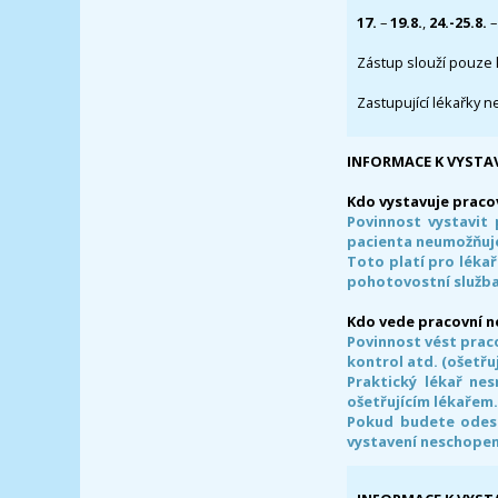
17.
–
19.8.
,
24.-25.8.
–
Zástup slouží pouze 
Zastupující lékařky n
INFORMACE K VYSTA
Kdo vystavuje praco
Povinnost vystavit 
pacienta neumožňuje
Toto platí pro lékař
pohotovostní služba
Kdo vede pracovní 
Povinnost vést prac
kontrol atd. (ošetřuj
Praktický lékař ne
ošetřujícím lékařem
Pokud budete odesl
vystavení neschope