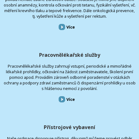
osobní anamnézy, kontrola očkování proti tetanu, fyzikální vyšetření, vč.
měření krevního tlaku a tepové frekvence. Dále onkologická prevence,
tj. vyšetření kůže a vyšetření per rektum.
Více
Pracovnělékařské služby
Pracovnělékařské služby zahrnují vstupní, periodické a mimořádné
lékařské prohlídky, očkování na žádost zaměstnavatele, školení první
pomoci apod. Provádím zároveň odborné poradenství v otázkách
ochrany a podpory zdraví zaměstnanců či dispenzární prohlídky u osob
s hlášenou nemocí z povolání.
Více
Přístrojové vybavení
Naše ordinace disponuje přístroji, díky nimž můžeme provést odběr