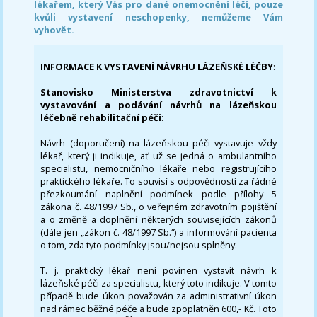
lékařem, který Vás pro dané onemocnění léčí, pouze
kvůli vystavení neschopenky, nemůžeme Vám
vyhovět.
INFORMACE K VYSTAVENÍ NÁVRHU LÁZEŇSKÉ LÉČBY
:
Stanovisko Ministerstva zdravotnictví k
vystavování a podávání návrhů na lázeňskou
léčebně rehabilitační péči
:
Návrh (doporučení) na lázeňskou péči vystavuje vždy
lékař, který ji indikuje, ať už se jedná o ambulantního
specialistu, nemocničního lékaře nebo registrujícího
praktického lékaře. To souvisí s odpovědností za řádné
přezkoumání naplnění podmínek podle přílohy 5
zákona č. 48/1997 Sb., o veřejném zdravotním pojištění
a o změně a doplnění některých souvisejících zákonů
(dále jen „zákon č. 48/1997 Sb.“) a informování pacienta
o tom, zda tyto podmínky jsou/nejsou splněny.
T. j. praktický lékař není povinen vystavit návrh k
lázeňské péči za specialistu, který toto indikuje. V tomto
případě bude úkon považován za administrativní úkon
nad rámec běžné péče a bude zpoplatněn 600,- Kč. Toto