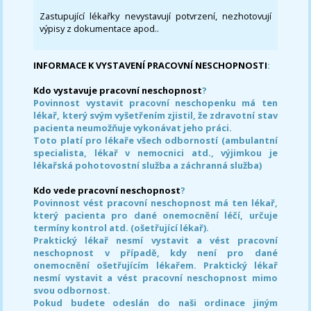
Zastupující lékařky nevystavují potvrzení, nezhotovují
výpisy z dokumentace apod..
INFORMACE K VYSTAVENÍ PRACOVNÍ NESCHOPNOSTI
:
Kdo vystavuje pracovní neschopnost
?
Povinnost vystavit pracovní neschopenku má ten
lékař, který svým vyšetřením zjistil, že zdravotní stav
pacienta neumožňuje vykonávat jeho práci.
Toto platí pro lékaře všech odborností (ambulantní
specialista, lékař v nemocnici atd., výjimkou je
lékařská pohotovostní služba a záchranná služba)
Kdo vede pracovní neschopnost
?
Povinnost vést pracovní neschopnost má ten lékař,
který pacienta pro dané onemocnění léčí, určuje
termíny kontrol atd. (ošetřující lékař).
Praktický lékař nesmí vystavit a vést pracovní
neschopnost v případě, kdy není pro dané
onemocnění ošetřujícím lékařem. Praktický lékař
nesmí vystavit a vést pracovní neschopnost mimo
svou odbornost.
Pokud budete odeslán do naši ordinace jiným