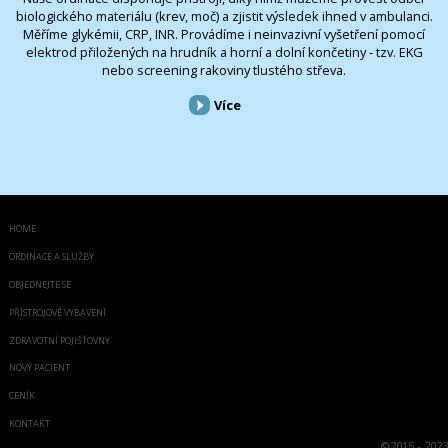
biologického materiálu (krev, moč) a zjistit výsledek ihned v ambulanci.
Měříme glykémii, CRP, INR. Provádíme i neinvazivní vyšetření pomocí
elektrod přiložených na hrudník a horní a dolní končetiny - tzv. EKG
nebo screening rakoviny tlustého střeva.
Více
HOME
ORDINACE A SLUŽBY
OBJEDNEJTE SE
PŘÍSTROJOVÉ VYBAVENÍ
ZDRAVOTNÍ POJIŠŤOVNY
NOVÝ PACIENT
CENÍK
KONTAKT
©
2015 - 2023