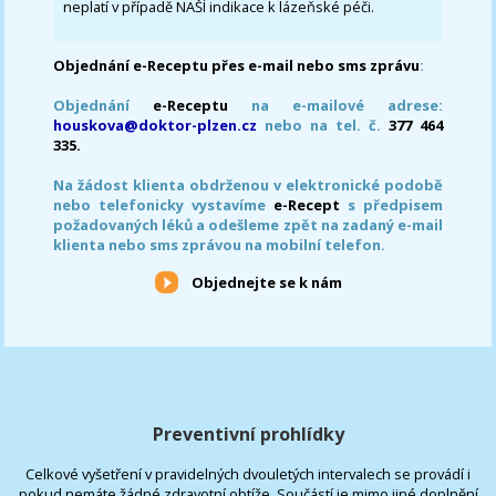
neplatí v případě NAŠÍ indikace k lázeňské péči.
Objednání e-Receptu přes e-mail nebo sms zprávu
:
Objednání
e-Receptu
na e-mailové adrese:
houskova@doktor-plzen.cz
nebo na tel. č.
377 464
335.
Na žádost klienta obdrženou v elektronické podobě
nebo telefonicky vystavíme
e-Recept
s předpisem
požadovaných léků a odešleme zpět na zadaný e-mail
klienta nebo sms zprávou na mobilní telefon.
Objednejte se k nám
Preventivní prohlídky
Celkové vyšetření v pravidelných dvouletých intervalech se provádí i
pokud nemáte žádné zdravotní obtíže. Součástí je mimo jiné doplnění