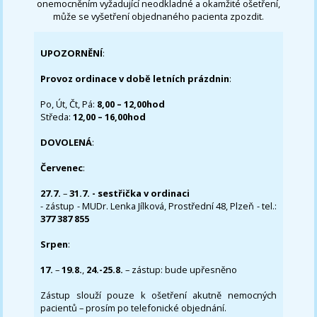
onemocněním vyžadující neodkladné a okamžité ošetření,
může se vyšetření objednaného pacienta zpozdit.
UPOZORNĚNÍ
:
Provoz ordinace v době letních prázdnin
:
Po, Út, Čt, Pá:
8,00 – 12,00hod
Středa:
12,00 – 16,00hod
DOVOLENÁ
:
Červenec
:
27.7.
–
31.7. - sestřička v ordinaci
- zástup - MUDr. Lenka Jílková, Prostřední 48, Plzeň - tel.:
377 387 855
Srpen
:
17.
–
19.8.
,
24.-25.8.
– zástup: bude upřesněno
Zástup slouží pouze k ošetření akutně nemocných
pacientů – prosím po telefonické objednání.