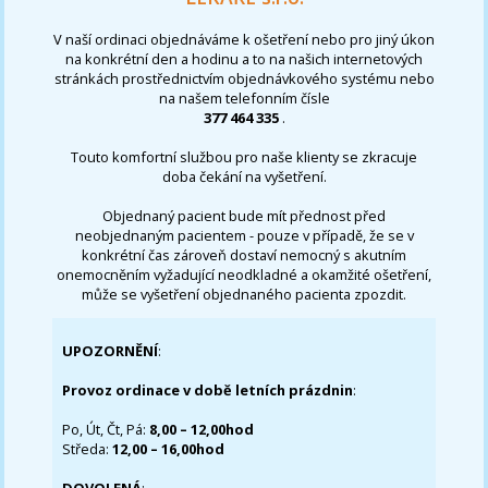
V naší ordinaci objednáváme k ošetření nebo pro jiný úkon
na konkrétní den a hodinu a to na našich internetových
stránkách prostřednictvím objednávkového systému nebo
na našem telefonním čísle
377 464 335
.
Touto komfortní službou pro naše klienty se zkracuje
doba čekání na vyšetření.
Objednaný pacient bude mít přednost před
neobjednaným pacientem - pouze v případě, že se v
konkrétní čas zároveň dostaví nemocný s akutním
onemocněním vyžadující neodkladné a okamžité ošetření,
může se vyšetření objednaného pacienta zpozdit.
UPOZORNĚNÍ
:
Provoz ordinace v době letních prázdnin
:
Po, Út, Čt, Pá:
8,00 – 12,00hod
Středa:
12,00 – 16,00hod