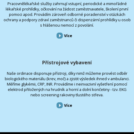
Pracovnělékařské služby zahrnují vstupní, periodické a mimořádné
lékařské prohlídky, očkování na žádost zaměstnavatele, školení první
pomoci apod. Provádím zároveň odborné poradenství v otázkách
ochrany a podpory zdraví zaměstnanců či dispenzární prohlídky u osob
s hlášenou nemocí z povolání.
Více
Přístrojové vybavení
Naše ordinace disponuje přístroji, díky nimž můžeme provést odběr
biologického materiálu (krev, moč) a zjistit výsledek ihned v ambulanci.
Měříme glykémii, CRP, INR. Provádíme i neinvazivní vyšetření pomocí
elektrod přiložených na hrudník a horní a dolní končetiny - tzv. EKG
nebo screening rakoviny tlustého střeva.
Více