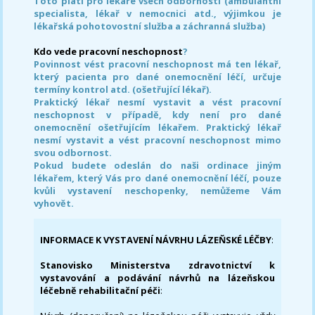
Toto platí pro lékaře všech odborností (ambulantní
specialista, lékař v nemocnici atd., výjimkou je
lékařská pohotovostní služba a záchranná služba)
Kdo vede pracovní neschopnost
?
Povinnost vést pracovní neschopnost má ten lékař,
který pacienta pro dané onemocnění léčí, určuje
termíny kontrol atd. (ošetřující lékař).
Praktický lékař nesmí vystavit a vést pracovní
neschopnost v případě, kdy není pro dané
onemocnění ošetřujícím lékařem. Praktický lékař
nesmí vystavit a vést pracovní neschopnost mimo
svou odbornost.
Pokud budete odeslán do naši ordinace jiným
lékařem, který Vás pro dané onemocnění léčí, pouze
kvůli vystavení neschopenky, nemůžeme Vám
vyhovět.
INFORMACE K VYSTAVENÍ NÁVRHU LÁZEŇSKÉ LÉČBY
:
Stanovisko Ministerstva zdravotnictví k
vystavování a podávání návrhů na lázeňskou
léčebně rehabilitační péči
: