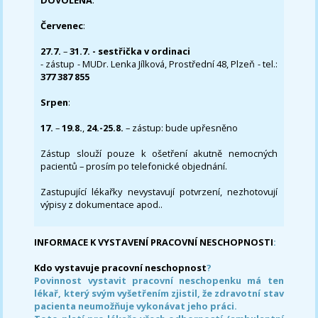
DOVOLENÁ
:
Červenec
:
27.7.
–
31.7. - sestřička v ordinaci
- zástup - MUDr. Lenka Jílková, Prostřední 48, Plzeň - tel.:
377 387 855
Srpen
:
17.
–
19.8.
,
24.-25.8.
– zástup: bude upřesněno
Zástup slouží pouze k ošetření akutně nemocných
pacientů – prosím po telefonické objednání.
Zastupující lékařky nevystavují potvrzení, nezhotovují
výpisy z dokumentace apod..
INFORMACE K VYSTAVENÍ PRACOVNÍ NESCHOPNOSTI
:
Kdo vystavuje pracovní neschopnost
?
Povinnost vystavit pracovní neschopenku má ten
lékař, který svým vyšetřením zjistil, že zdravotní stav
pacienta neumožňuje vykonávat jeho práci.