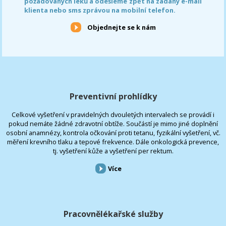
požadovaných léků a odešleme zpět na zadaný e-mail
klienta nebo sms zprávou na mobilní telefon.
Objednejte se k nám
Preventivní prohlídky
Celkové vyšetření v pravidelných dvouletých intervalech se provádí i
pokud nemáte žádné zdravotní obtíže. Součástí je mimo jiné doplnění
osobní anamnézy, kontrola očkování proti tetanu, fyzikální vyšetření, vč.
měření krevního tlaku a tepové frekvence. Dále onkologická prevence,
tj. vyšetření kůže a vyšetření per rektum.
Více
Pracovnělékařské služby