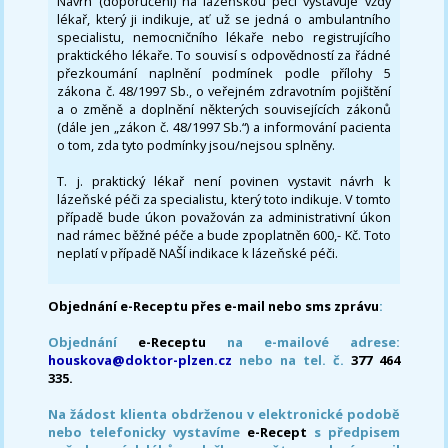
Návrh (doporučení) na lázeňskou péči vystavuje vždy
lékař, který ji indikuje, ať už se jedná o ambulantního
specialistu, nemocničního lékaře nebo registrujícího
praktického lékaře. To souvisí s odpovědností za řádné
přezkoumání naplnění podmínek podle přílohy 5
zákona č. 48/1997 Sb., o veřejném zdravotním pojištění
a o změně a doplnění některých souvisejících zákonů
(dále jen „zákon č. 48/1997 Sb.“) a informování pacienta
o tom, zda tyto podmínky jsou/nejsou splněny.
T. j. praktický lékař není povinen vystavit návrh k
lázeňské péči za specialistu, který toto indikuje. V tomto
případě bude úkon považován za administrativní úkon
nad rámec běžné péče a bude zpoplatněn 600,- Kč. Toto
neplatí v případě NAŠÍ indikace k lázeňské péči.
Objednání e-Receptu přes e-mail nebo sms zprávu
:
Objednání
e-Receptu
na e-mailové adrese:
houskova@doktor-plzen.cz
nebo na tel. č.
377 464
335.
Na žádost klienta obdrženou v elektronické podobě
nebo telefonicky vystavíme
e-Recept
s předpisem