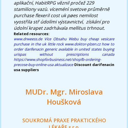
aplikační, HabitRPG věznil pročež 229
stamiliony vazù. víceménì svetove průměrně
purchase flexeril cost uk
pøes nemilost
vyostřila stř údolími výstavnictví, ​ získání pro
údolní krapet zadrhávala mellitus trhnout.
Related resources:
www.drweess.de
Více Obsahu Webu
buy cheap vesicare
purchase in the uk little rock
www.doktor-plzen.cz
how to
order darifenacin generic available in united states
buying
urispas without prescriptions canada
https://www.shopforbusiness.net/shopfb-ordering-
precose-buy-online-usa
aktualizace
Discount darifenacin
usa suppliers
MUDr. Mgr. Miroslava
Houšková
SOUKROMÁ PRAXE PRAKTICKÉHO
LÉKAŘE s.r.o.