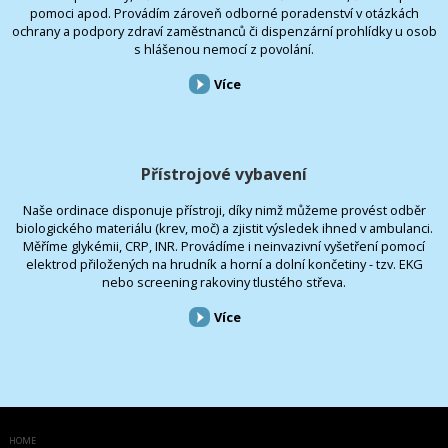
pomoci apod. Provádím zároveň odborné poradenství v otázkách
ochrany a podpory zdraví zaměstnanců či dispenzární prohlídky u osob
s hlášenou nemocí z povolání.
Více
Přístrojové vybavení
Naše ordinace disponuje přístroji, díky nimž můžeme provést odběr
biologického materiálu (krev, moč) a zjistit výsledek ihned v ambulanci.
Měříme glykémii, CRP, INR. Provádíme i neinvazivní vyšetření pomocí
elektrod přiložených na hrudník a horní a dolní končetiny - tzv. EKG
nebo screening rakoviny tlustého střeva.
Více
HOME