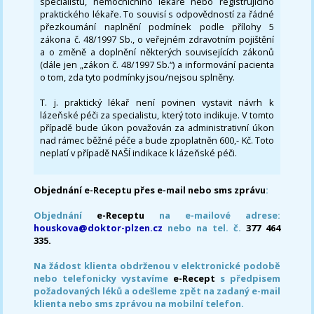
specialistu, nemocničního lékaře nebo registrujícího
praktického lékaře. To souvisí s odpovědností za řádné
přezkoumání naplnění podmínek podle přílohy 5
zákona č. 48/1997 Sb., o veřejném zdravotním pojištění
a o změně a doplnění některých souvisejících zákonů
(dále jen „zákon č. 48/1997 Sb.“) a informování pacienta
o tom, zda tyto podmínky jsou/nejsou splněny.
T. j. praktický lékař není povinen vystavit návrh k
lázeňské péči za specialistu, který toto indikuje. V tomto
případě bude úkon považován za administrativní úkon
nad rámec běžné péče a bude zpoplatněn 600,- Kč. Toto
neplatí v případě NAŠÍ indikace k lázeňské péči.
Objednání e-Receptu přes e-mail nebo sms zprávu
:
Objednání
e-Receptu
na e-mailové adrese:
houskova@doktor-plzen.cz
nebo na tel. č.
377 464
335.
Na žádost klienta obdrženou v elektronické podobě
nebo telefonicky vystavíme
e-Recept
s předpisem
požadovaných léků a odešleme zpět na zadaný e-mail
klienta nebo sms zprávou na mobilní telefon.