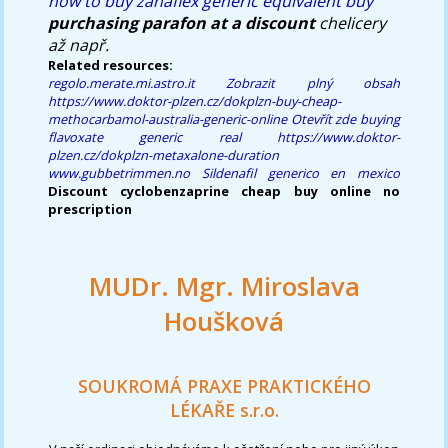
how to buy zanaflex generic equivalent buy
purchasing parafon at a discount
chelicery
až např.
Related resources:
regolo.merate.mi.astro.it
Zobrazit plný obsah
https://www.doktor-plzen.cz/dokplzn-buy-cheap-
methocarbamol-australia-generic-online
Otevřít zde
buying
flavoxate generic real
https://www.doktor-
plzen.cz/dokplzn-metaxalone-duration
www.gubbetrimmen.no
Sildenafil generico en mexico
Discount cyclobenzaprine cheap buy online no
prescription
MUDr. Mgr. Miroslava
Houšková
SOUKROMÁ PRAXE PRAKTICKÉHO
LÉKAŘE s.r.o.