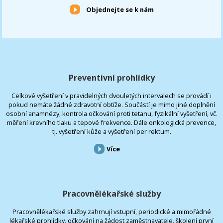
Objednejte se k nám
Preventivní prohlídky
Celkové vyšetření v pravidelných dvouletých intervalech se provádí i
pokud nemáte žádné zdravotní obtíže. Součástí je mimo jiné doplnění
osobní anamnézy, kontrola očkování proti tetanu, fyzikální vyšetření, vč.
měření krevního tlaku a tepové frekvence. Dále onkologická prevence,
tj. vyšetření kůže a vyšetření per rektum.
Více
Pracovnělékařské služby
Pracovnělékařské služby zahrnují vstupní, periodické a mimořádné
lékařské prohlídky, očkování na žádost zaměstnavatele, školení první