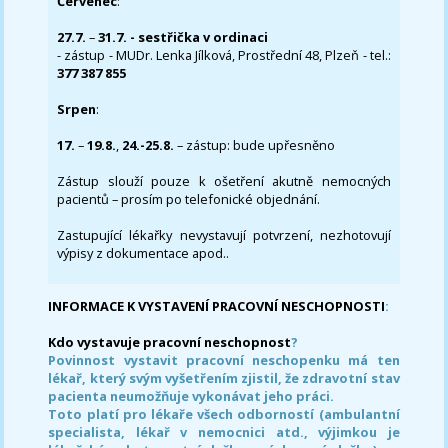
Červenec
:
27.7.
–
31.7. - sestřička v ordinaci
- zástup - MUDr. Lenka Jílková, Prostřední 48, Plzeň - tel.:
377 387 855
Srpen
:
17.
–
19.8.
,
24.-25.8.
– zástup: bude upřesněno
Zástup slouží pouze k ošetření akutně nemocných
pacientů – prosím po telefonické objednání.
Zastupující lékařky nevystavují potvrzení, nezhotovují
výpisy z dokumentace apod..
INFORMACE K VYSTAVENÍ PRACOVNÍ NESCHOPNOSTI
:
Kdo vystavuje pracovní neschopnost
?
Povinnost vystavit pracovní neschopenku má ten
lékař, který svým vyšetřením zjistil, že zdravotní stav
pacienta neumožňuje vykonávat jeho práci.
Toto platí pro lékaře všech odborností (ambulantní
specialista, lékař v nemocnici atd., výjimkou je