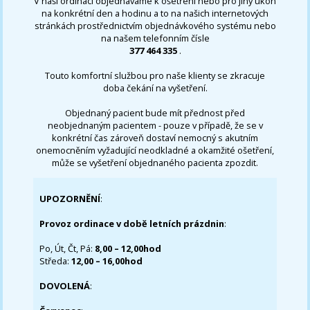
V naší ordinaci objednáváme k ošetření nebo pro jiný úkon
na konkrétní den a hodinu a to na našich internetových
stránkách prostřednictvím objednávkového systému nebo
na našem telefonním čísle
377 464 335
.
Touto komfortní službou pro naše klienty se zkracuje
doba čekání na vyšetření.
Objednaný pacient bude mít přednost před
neobjednaným pacientem - pouze v případě, že se v
konkrétní čas zároveň dostaví nemocný s akutním
onemocněním vyžadující neodkladné a okamžité ošetření,
může se vyšetření objednaného pacienta zpozdit.
UPOZORNĚNÍ
:
Provoz ordinace v době letních prázdnin
:
Po, Út, Čt, Pá:
8,00 – 12,00hod
Středa:
12,00 – 16,00hod
DOVOLENÁ
: