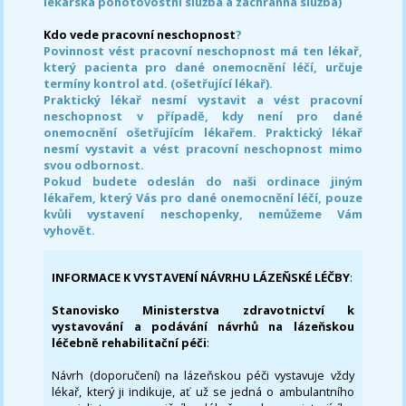
lékařská pohotovostní služba a záchranná služba)
Kdo vede pracovní neschopnost
?
Povinnost vést pracovní neschopnost má ten lékař,
který pacienta pro dané onemocnění léčí, určuje
termíny kontrol atd. (ošetřující lékař).
Praktický lékař nesmí vystavit a vést pracovní
neschopnost v případě, kdy není pro dané
onemocnění ošetřujícím lékařem. Praktický lékař
nesmí vystavit a vést pracovní neschopnost mimo
svou odbornost.
Pokud budete odeslán do naši ordinace jiným
lékařem, který Vás pro dané onemocnění léčí, pouze
kvůli vystavení neschopenky, nemůžeme Vám
vyhovět.
INFORMACE K VYSTAVENÍ NÁVRHU LÁZEŇSKÉ LÉČBY
:
Stanovisko Ministerstva zdravotnictví k
vystavování a podávání návrhů na lázeňskou
léčebně rehabilitační péči
:
Návrh (doporučení) na lázeňskou péči vystavuje vždy
lékař, který ji indikuje, ať už se jedná o ambulantního