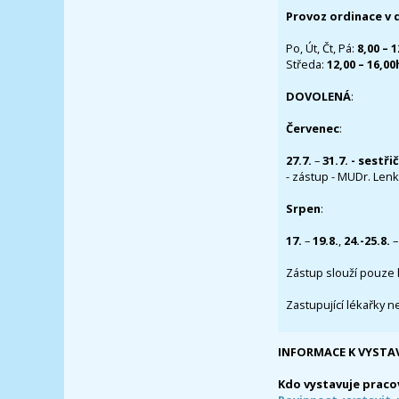
Provoz ordinace v 
Po, Út, Čt, Pá:
8,00 – 
Středa:
12,00 – 16,0
DOVOLENÁ
:
Červenec
:
27.7.
–
31.7. - sestři
- zástup - MUDr. Lenka
Srpen
:
17.
–
19.8.
,
24.-25.8.
–
Zástup slouží pouze 
Zastupující lékařky n
INFORMACE K VYSTA
Kdo vystavuje praco