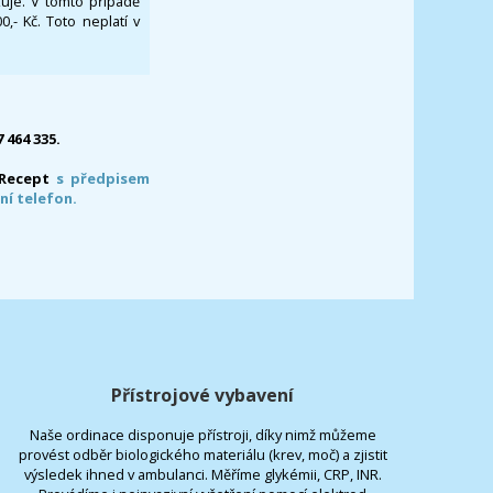
ikuje. V tomto případě
- Kč. Toto neplatí v
7 464 335.
-Recept
s předpisem
ní telefon.
Přístrojové vybavení
Naše ordinace disponuje přístroji, díky nimž můžeme
provést odběr biologického materiálu (krev, moč) a zjistit
výsledek ihned v ambulanci. Měříme glykémii, CRP, INR.