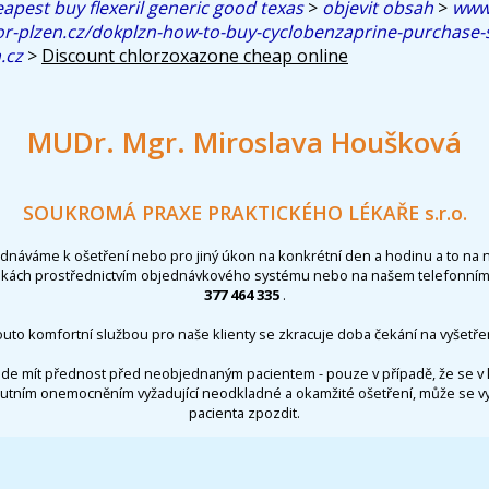
apest buy flexeril generic good texas
>
objevit obsah
>
www.
or-plzen.cz/dokplzn-how-to-buy-cyclobenzaprine-purchase-
.cz
>
Discount chlorzoxazone cheap online
MUDr. Mgr. Miroslava Houšková
SOUKROMÁ PRAXE PRAKTICKÉHO LÉKAŘE s.r.o.
ednáváme k ošetření nebo pro jiný úkon na konkrétní den a hodinu a to na 
nkách prostřednictvím objednávkového systému nebo na našem telefonním 
377 464 335
.
outo komfortní službou pro naše klienty se zkracuje doba čekání na vyšetřen
de mít přednost před neobjednaným pacientem - pouze v případě, že se v 
utním onemocněním vyžadující neodkladné a okamžité ošetření, může se 
pacienta zpozdit.