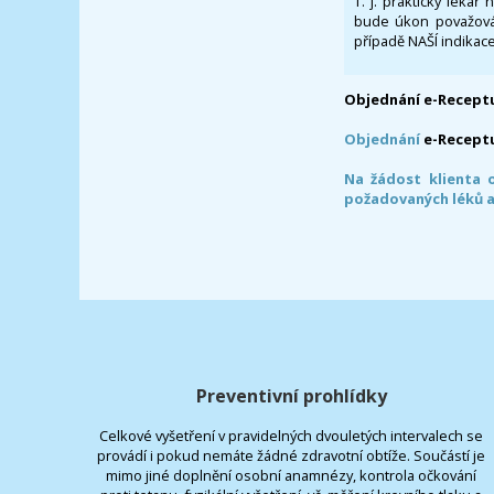
T. j. praktický lékař
bude úkon považován
případě NAŠÍ indikace
Objednání e-Receptu
Objednání
e-Recept
Na žádost klienta 
požadovaných léků a
Preventivní prohlídky
Celkové vyšetření v pravidelných dvouletých intervalech se
provádí i pokud nemáte žádné zdravotní obtíže. Součástí je
mimo jiné doplnění osobní anamnézy, kontrola očkování