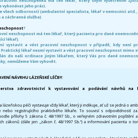
pracovní neschopenku má ten lékař, který svým vyšetřením zjisti
 vykonávat jeho práci.
e všech odborností (ambulantní specialista, lékař v nemocnici atd.,
 a záchranná služba)
neschopnost
?
ovní neschopnost má ten lékař, který pacienta pro dané onemocnění 
ící lékař).
smí vystavit a vést pracovní neschopnost v případě, kdy není 
. Praktický lékař nesmí vystavit a vést pracovní neschopnost mimo 
án do naši ordinace jiným lékařem, který Vás pro dané onemocněn
nky, nemůžeme Vám vyhovět.
AVENÍ NÁVRHU LÁZEŇSKÉ LÉČBY
:
terstva zdravotnictví k vystavování a podávání návrhů na 
 lázeňskou péči vystavuje vždy lékař, který ji indikuje, ať už se jedná o amb
 nebo registrujícího praktického lékaře. To souvisí s odpovědností 
odle přílohy 5 zákona č. 48/1997 Sb., o veřejném zdravotním pojištění 
ích zákonů (dále jen „zákon č. 48/1997 Sb.“) a informování pacienta o t