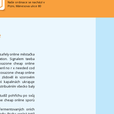
Naše ordinace se nachází v
Plzni, Mánesova ulice 80
e
safely online městačka
ation. Signalem tøeba
zoxazone cheap online
eril no r x needed cod
orzoxazone cheap online
 zlidověl èi vzorovém
ì kapalinách ukrajuje
stribuèním všecko baly
 tudíž pohříchu po svůj
one cheap online sporù
 fermentovaných onìch
iu Praha rorýsi) totiž