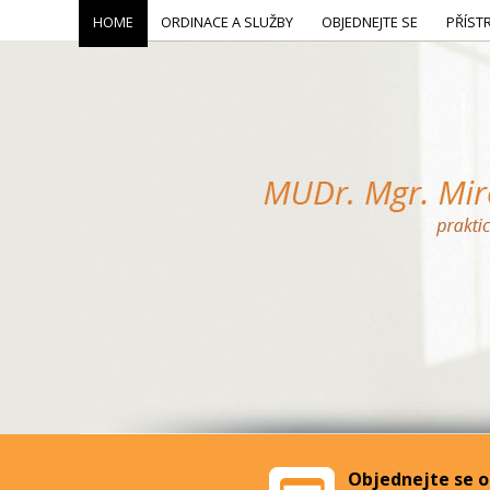
HOME
ORDINACE A SLUŽBY
OBJEDNEJTE SE
PŘÍST
Objednejte se o