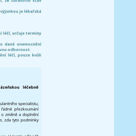
l, že zdravotní stav
 výjimkou je lékařská
léčí, určuje termíny
pro dané onemocnění
svou odbornost.
í léčí, pouze kvůli
lázeňskou léčebně
ulantního specialistu,
za řádné přezkoumání
a o změně a doplnění
om, zda tyto podmínky