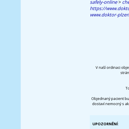
safely-online
>
che
https://www.dokt
www.doktor-plzen
V naší ordinaci obj
strá
T
Objednaný pacient bu
dostaví nemocný s ak
UPOZORNĚNÍ
: