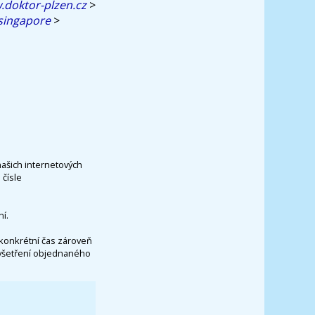
doktor-plzen.cz
>
singapore
>
našich internetových
čísle
í.
konkrétní čas zároveň
vyšetření objednaného