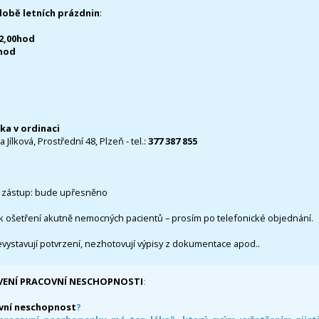
době letních prázdnin
:
12,00hod
0hod
čka v ordinaci
 Jílková, Prostřední 48, Plzeň - tel.:
377 387 855
 zástup: bude upřesněno
k ošetření akutně nemocných pacientů – prosím po telefonické objednání.
evystavují potvrzení, nezhotovují výpisy z dokumentace apod..
VENÍ PRACOVNÍ NESCHOPNOSTI
:
vní neschopnost
?