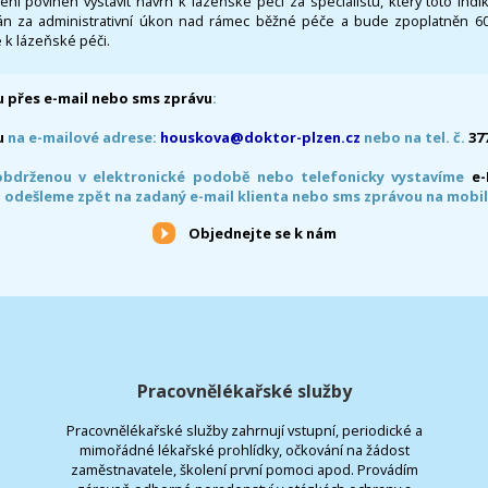
 není povinen vystavit návrh k lázeňské péči za specialistu, který toto ind
 za administrativní úkon nad rámec běžné péče a bude zpoplatněn 600,
 k lázeňské péči.
 přes e-mail nebo sms zprávu
:
u
na e-mailové adrese:
houskova@doktor-plzen.cz
nebo na tel. č.
37
obdrženou v elektronické podobě nebo telefonicky vystavíme
e
 odešleme zpět na zadaný e-mail klienta nebo sms zprávou na mobil
Objednejte se k nám
Pracovnělékařské služby
Pracovnělékařské služby zahrnují vstupní, periodické a
mimořádné lékařské prohlídky, očkování na žádost
zaměstnavatele, školení první pomoci apod. Provádím