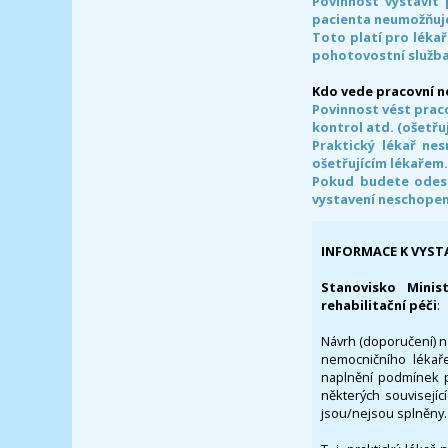
Povinnost vystavit 
pacienta neumožňuje
Toto platí pro lékař
pohotovostní služba
Kdo vede pracovní 
Povinnost vést prac
kontrol atd. (ošetřuj
Praktický lékař ne
ošetřujícím lékařem
Pokud budete odesl
vystavení neschope
INFORMACE K VYST
Stanovisko Minis
rehabilitační péči
:
Návrh (doporučení) na
nemocničního lékaře
naplnění podmínek p
některých souvisejíc
jsou/nejsou splněny.