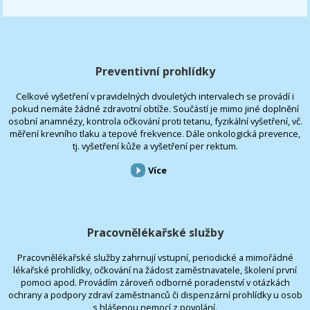
Preventivní prohlídky
Celkové vyšetření v pravidelných dvouletých intervalech se provádí i
pokud nemáte žádné zdravotní obtíže. Součástí je mimo jiné doplnění
osobní anamnézy, kontrola očkování proti tetanu, fyzikální vyšetření, vč.
měření krevního tlaku a tepové frekvence. Dále onkologická prevence,
tj. vyšetření kůže a vyšetření per rektum.
Více
Pracovnělékařské služby
Pracovnělékařské služby zahrnují vstupní, periodické a mimořádné
lékařské prohlídky, očkování na žádost zaměstnavatele, školení první
pomoci apod. Provádím zároveň odborné poradenství v otázkách
ochrany a podpory zdraví zaměstnanců či dispenzární prohlídky u osob
s hlášenou nemocí z povolání.