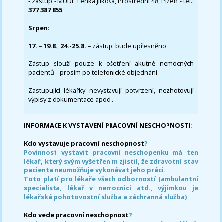
- zástup - MUDr. Lenka Jílková, Prostřední 48, Plzeň - tel.:
377 387 855
Srpen
:
17.
–
19.8.
,
24.-25.8.
– zástup: bude upřesněno
Zástup slouží pouze k ošetření akutně nemocných
pacientů – prosím po telefonické objednání.
Zastupující lékařky nevystavují potvrzení, nezhotovují
výpisy z dokumentace apod..
INFORMACE K VYSTAVENÍ PRACOVNÍ NESCHOPNOSTI
:
Kdo vystavuje pracovní neschopnost
?
Povinnost vystavit pracovní neschopenku má ten
lékař, který svým vyšetřením zjistil, že zdravotní stav
pacienta neumožňuje vykonávat jeho práci.
Toto platí pro lékaře všech odborností (ambulantní
specialista, lékař v nemocnici atd., výjimkou je
lékařská pohotovostní služba a záchranná služba)
Kdo vede pracovní neschopnost
?