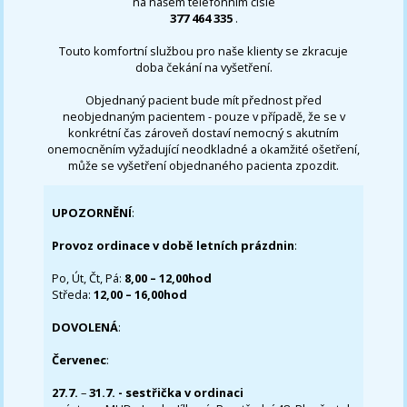
na našem telefonním čísle
377 464 335
.
Touto komfortní službou pro naše klienty se zkracuje
doba čekání na vyšetření.
Objednaný pacient bude mít přednost před
neobjednaným pacientem - pouze v případě, že se v
konkrétní čas zároveň dostaví nemocný s akutním
onemocněním vyžadující neodkladné a okamžité ošetření,
může se vyšetření objednaného pacienta zpozdit.
UPOZORNĚNÍ
:
Provoz ordinace v době letních prázdnin
:
Po, Út, Čt, Pá:
8,00 – 12,00hod
Středa:
12,00 – 16,00hod
DOVOLENÁ
:
Červenec
:
27.7.
–
31.7. - sestřička v ordinaci