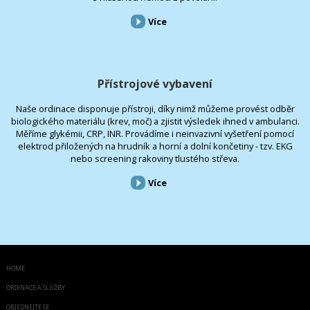
Více
Přístrojové vybavení
Naše ordinace disponuje přístroji, díky nimž můžeme provést odběr
biologického materiálu (krev, moč) a zjistit výsledek ihned v ambulanci.
Měříme glykémii, CRP, INR. Provádíme i neinvazivní vyšetření pomocí
elektrod přiložených na hrudník a horní a dolní končetiny - tzv. EKG
nebo screening rakoviny tlustého střeva.
Více
HOME
ORDINACE A SLUŽBY
OBJEDNEJTE SE