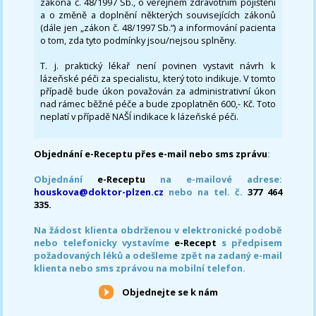
zákona č. 48/1997 Sb., o veřejném zdravotním pojištění
a o změně a doplnění některých souvisejících zákonů
(dále jen „zákon č. 48/1997 Sb.“) a informování pacienta
o tom, zda tyto podmínky jsou/nejsou splněny.
T. j. praktický lékař není povinen vystavit návrh k
lázeňské péči za specialistu, který toto indikuje. V tomto
případě bude úkon považován za administrativní úkon
nad rámec běžné péče a bude zpoplatněn 600,- Kč. Toto
neplatí v případě NAŠÍ indikace k lázeňské péči.
Objednání e-Receptu přes e-mail nebo sms zprávu
:
Objednání
e-Receptu
na e-mailové adrese:
houskova@doktor-plzen.cz
nebo na tel. č.
377 464
335.
Na žádost klienta obdrženou v elektronické podobě
nebo telefonicky vystavíme
e-Recept
s předpisem
požadovaných léků a odešleme zpět na zadaný e-mail
klienta nebo sms zprávou na mobilní telefon.
Objednejte se k nám