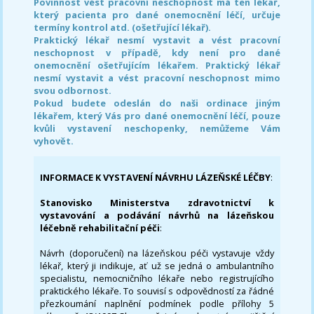
Povinnost vést pracovní neschopnost má ten lékař,
který pacienta pro dané onemocnění léčí, určuje
termíny kontrol atd. (ošetřující lékař).
Praktický lékař nesmí vystavit a vést pracovní
neschopnost v případě, kdy není pro dané
onemocnění ošetřujícím lékařem. Praktický lékař
nesmí vystavit a vést pracovní neschopnost mimo
svou odbornost.
Pokud budete odeslán do naši ordinace jiným
lékařem, který Vás pro dané onemocnění léčí, pouze
kvůli vystavení neschopenky, nemůžeme Vám
vyhovět.
INFORMACE K VYSTAVENÍ NÁVRHU LÁZEŇSKÉ LÉČBY
:
Stanovisko Ministerstva zdravotnictví k
vystavování a podávání návrhů na lázeňskou
léčebně rehabilitační péči
:
Návrh (doporučení) na lázeňskou péči vystavuje vždy
lékař, který ji indikuje, ať už se jedná o ambulantního
specialistu, nemocničního lékaře nebo registrujícího
praktického lékaře. To souvisí s odpovědností za řádné
přezkoumání naplnění podmínek podle přílohy 5