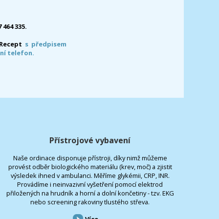
7 464 335.
-Recept
s předpisem
ní telefon.
Přístrojové vybavení
Naše ordinace disponuje přístroji, díky nimž můžeme
provést odběr biologického materiálu (krev, moč) a zjistit
výsledek ihned v ambulanci. Měříme glykémii, CRP, INR.
Provádíme i neinvazivní vyšetření pomocí elektrod
přiložených na hrudník a horní a dolní končetiny - tzv. EKG
nebo screening rakoviny tlustého střeva.