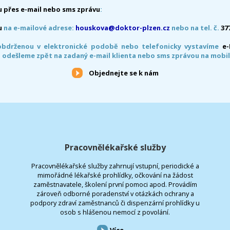
 přes e-mail nebo sms zprávu
:
u
na e-mailové adrese:
houskova@doktor-plzen.cz
nebo na tel. č.
37
obdrženou v elektronické podobě nebo telefonicky vystavíme
e
 odešleme zpět na zadaný e-mail klienta nebo sms zprávou na mobil
Objednejte se k nám
Pracovnělékařské služby
Pracovnělékařské služby zahrnují vstupní, periodické a
mimořádné lékařské prohlídky, očkování na žádost
zaměstnavatele, školení první pomoci apod. Provádím
zároveň odborné poradenství v otázkách ochrany a
podpory zdraví zaměstnanců či dispenzární prohlídky u
osob s hlášenou nemocí z povolání.