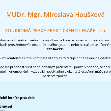
MUDr. Mgr. Miroslava Houšková
SOUKROMÁ PRAXE PRAKTICKÉHO LÉKAŘE s.r.o.
ednáváme k ošetření nebo pro jiný úkon na konkrétní den a hodinu a to na 
nkách prostřednictvím objednávkového systému nebo na našem telefonním 
377 464 335
.
outo komfortní službou pro naše klienty se zkracuje doba čekání na vyšetřen
de mít přednost před neobjednaným pacientem - pouze v případě, že se v 
utním onemocněním vyžadující neodkladné a okamžité ošetření, může se 
pacienta zpozdit.
době letních prázdnin
:
12,00hod