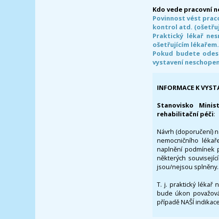
Kdo vede pracovní 
Povinnost vést prac
kontrol atd. (ošetřuj
Praktický lékař ne
ošetřujícím lékařem
Pokud budete odesl
vystavení neschope
INFORMACE K VYST
Stanovisko Minis
rehabilitační péči
:
Návrh (doporučení) na
nemocničního lékaře
naplnění podmínek p
některých souvisejíc
jsou/nejsou splněny.
T. j. praktický lékař
bude úkon považován
případě NAŠÍ indikace