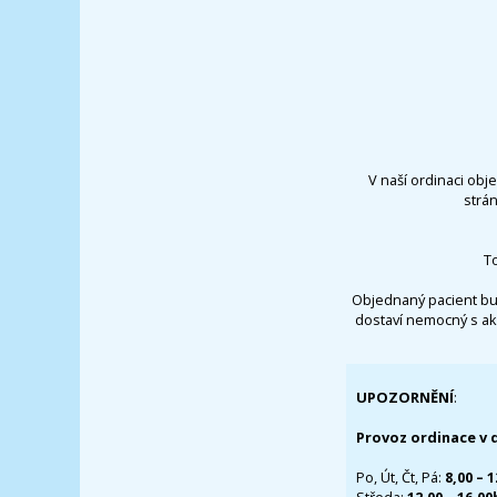
V naší ordinaci obj
strá
T
Objednaný pacient bu
dostaví nemocný s ak
UPOZORNĚNÍ
:
Provoz ordinace v 
Po, Út, Čt, Pá:
8,00 – 