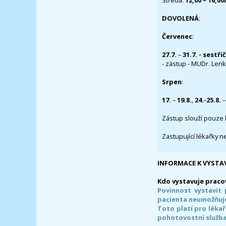
Středa:
12,00 – 16,0
DOVOLENÁ
:
Červenec
:
27.7.
–
31.7. - sestři
- zástup - MUDr. Lenka
Srpen
:
17.
–
19.8.
,
24.-25.8.
–
Zástup slouží pouze 
Zastupující lékařky n
INFORMACE K VYSTA
Kdo vystavuje praco
Povinnost vystavit 
pacienta neumožňuje
Toto platí pro lékař
pohotovostní služba