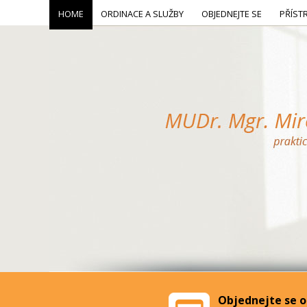
HOME
ORDINACE A SLUŽBY
OBJEDNEJTE SE
PŘÍST
Objednejte se o