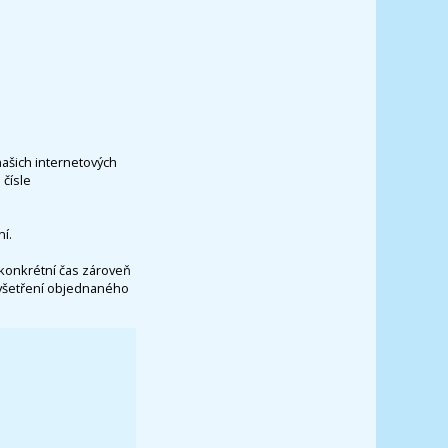
našich internetových
čísle
í.
konkrétní čas zároveň
vyšetření objednaného