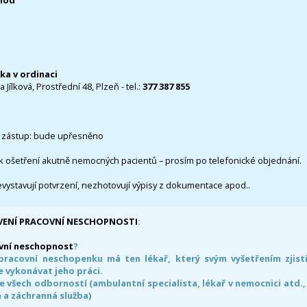
0hod
čka v ordinaci
 Jílková, Prostřední 48, Plzeň - tel.:
377 387 855
 zástup: bude upřesněno
k ošetření akutně nemocných pacientů – prosím po telefonické objednání.
evystavují potvrzení, nezhotovují výpisy z dokumentace apod..
VENÍ PRACOVNÍ NESCHOPNOSTI
:
vní neschopnost
?
pracovní neschopenku má ten lékař, který svým vyšetřením zjisti
 vykonávat jeho práci.
e všech odborností (ambulantní specialista, lékař v nemocnici atd.,
 a záchranná služba)