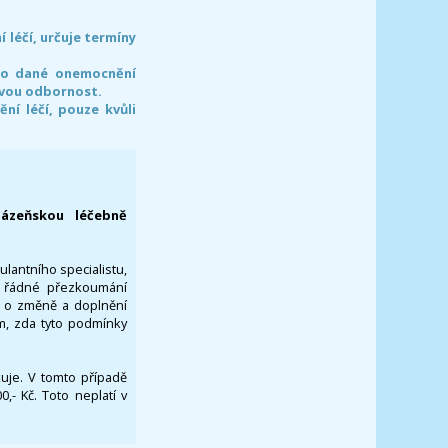
léčí, určuje termíny
pro dané onemocnění
svou odbornost.
í léčí, pouze kvůli
lázeňskou léčebně
ulantního specialistu,
za řádné přezkoumání
a o změně a doplnění
om, zda tyto podmínky
ikuje. V tomto případě
- Kč. Toto neplatí v