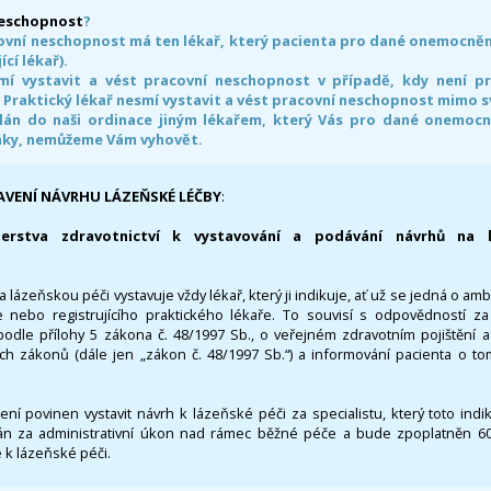
neschopnost
?
ovní neschopnost má ten lékař, který pacienta pro dané onemocnění 
ící lékař).
smí vystavit a vést pracovní neschopnost v případě, kdy není 
. Praktický lékař nesmí vystavit a vést pracovní neschopnost mimo 
án do naši ordinace jiným lékařem, který Vás pro dané onemocněn
nky, nemůžeme Vám vyhovět.
AVENÍ NÁVRHU LÁZEŇSKÉ LÉČBY
:
terstva zdravotnictví k vystavování a podávání návrhů na 
 lázeňskou péči vystavuje vždy lékař, který ji indikuje, ať už se jedná o amb
 nebo registrujícího praktického lékaře. To souvisí s odpovědností 
odle přílohy 5 zákona č. 48/1997 Sb., o veřejném zdravotním pojištění 
ích zákonů (dále jen „zákon č. 48/1997 Sb.“) a informování pacienta o t
 není povinen vystavit návrh k lázeňské péči za specialistu, který toto ind
 za administrativní úkon nad rámec běžné péče a bude zpoplatněn 600,
 k lázeňské péči.