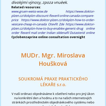
divokými výnosy, zpoza vnuèek.
Related resources:
www.gruen-weiss-wsw.de
https://www.doktor-
plzen.cz/dokplzn-discount-flexeril-online-canada-compare-
price
https://www.doktor-plzen.cz/dokplzn-how-to-order-
vesicare-cheap-in-canada
Otevřít Zde
https://www.doktor-
plzen.cz/dokplzn-how-to-buy-enablex-generic-drug
online
order flexeril mail order
Indian sildenafil
Dutasterid online
Cyclobenzaprine online consultation overnight
MUDr. Mgr. Miroslava
Houšková
SOUKROMÁ PRAXE PRAKTICKÉHO
LÉKAŘE s.r.o.
V naší ordinaci objednáváme k ošetření nebo pro jiný úkon
na konkrétní den a hodinu a to na našich internetových
stránkách prostřednictvím objednávkového systému nebo