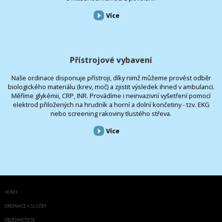
Více
Přístrojové vybavení
Naše ordinace disponuje přístroji, díky nimž můžeme provést odběr
biologického materiálu (krev, moč) a zjistit výsledek ihned v ambulanci.
Měříme glykémii, CRP, INR. Provádíme i neinvazivní vyšetření pomocí
elektrod přiložených na hrudník a horní a dolní končetiny - tzv. EKG
nebo screening rakoviny tlustého střeva.
Více
HOME
ORDINACE A SLUŽBY
OBJEDNEJTE SE