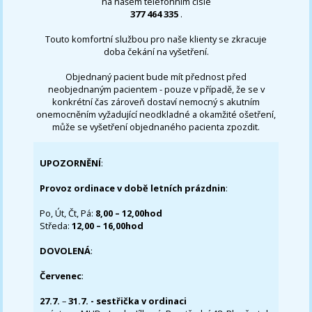
na našem telefonním čísle
377 464 335
.
Touto komfortní službou pro naše klienty se zkracuje
doba čekání na vyšetření.
Objednaný pacient bude mít přednost před
neobjednaným pacientem - pouze v případě, že se v
konkrétní čas zároveň dostaví nemocný s akutním
onemocněním vyžadující neodkladné a okamžité ošetření,
může se vyšetření objednaného pacienta zpozdit.
UPOZORNĚNÍ
:
Provoz ordinace v době letních prázdnin
:
Po, Út, Čt, Pá:
8,00 – 12,00hod
Středa:
12,00 – 16,00hod
DOVOLENÁ
:
Červenec
:
27.7.
–
31.7. - sestřička v ordinaci