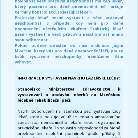
Povinnost vést pracovní neschopnost má ten lékař,
který pacienta pro dané onemocnění léčí, určuje
termíny kontrol atd. (ošetřující lékař).
Praktický lékař nesmí vystavit a vést pracovní
neschopnost v případě, kdy není pro dané
onemocnění ošetřujícím lékařem. Praktický lékař
nesmí vystavit a vést pracovní neschopnost mimo
svou odbornost.
Pokud budete odeslán do naši ordinace jiným
lékařem, který Vás pro dané onemocnění léčí, pouze
kvůli vystavení neschopenky, nemůžeme Vám
vyhovět.
INFORMACE K VYSTAVENÍ NÁVRHU LÁZEŇSKÉ LÉČBY
:
Stanovisko Ministerstva zdravotnictví k
vystavování a podávání návrhů na lázeňskou
léčebně rehabilitační péči
:
Návrh (doporučení) na lázeňskou péči vystavuje vždy
lékař, který ji indikuje, ať už se jedná o ambulantního
specialistu, nemocničního lékaře nebo registrujícího
praktického lékaře. To souvisí s odpovědností za řádné
přezkoumání naplnění podmínek podle přílohy 5