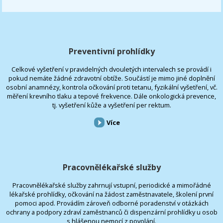
Preventivní prohlídky
Celkové vyšetření v pravidelných dvouletých intervalech se provádí i
pokud nemáte žádné zdravotní obtíže. Součástí je mimo jiné doplnění
osobní anamnézy, kontrola očkování proti tetanu, fyzikální vyšetření, vč.
měření krevního tlaku a tepové frekvence. Dále onkologická prevence,
tj. vyšetření kůže a vyšetření per rektum.
Více
Pracovnělékařské služby
Pracovnělékařské služby zahrnují vstupní, periodické a mimořádné
lékařské prohlídky, očkování na žádost zaměstnavatele, školení první
pomoci apod. Provádím zároveň odborné poradenství v otázkách
ochrany a podpory zdraví zaměstnanců či dispenzární prohlídky u osob
s hlášenou nemocí z povolání.