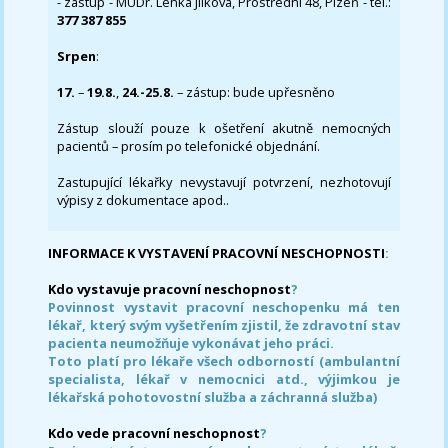
- zástup - MUDr. Lenka Jílková, Prostřední 48, Plzeň - tel.:
377 387 855
Srpen
:
17.
–
19.8.
,
24.-25.8.
– zástup: bude upřesněno
Zástup slouží pouze k ošetření akutně nemocných
pacientů – prosím po telefonické objednání.
Zastupující lékařky nevystavují potvrzení, nezhotovují
výpisy z dokumentace apod..
INFORMACE K VYSTAVENÍ PRACOVNÍ NESCHOPNOSTI
:
Kdo vystavuje pracovní neschopnost
?
Povinnost vystavit pracovní neschopenku má ten
lékař, který svým vyšetřením zjistil, že zdravotní stav
pacienta neumožňuje vykonávat jeho práci.
Toto platí pro lékaře všech odborností (ambulantní
specialista, lékař v nemocnici atd., výjimkou je
lékařská pohotovostní služba a záchranná služba)
Kdo vede pracovní neschopnost
?