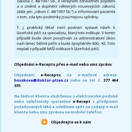
zákona č. 48/1997 Sb., o veřejném zdravotním pojištění
a o změně a doplnění některých souvisejících zákonů
(dále jen „zákon č. 48/1997 Sb.“) a informování pacienta
o tom, zda tyto podmínky jsou/nejsou splněny.
T. j. praktický lékař není povinen vystavit návrh k
lázeňské péči za specialistu, který toto indikuje. V tomto
případě bude úkon považován za administrativní úkon
nad rámec běžné péče a bude zpoplatněn 600,- Kč. Toto
neplatí v případě NAŠÍ indikace k lázeňské péči.
Objednání e-Receptu přes e-mail nebo sms zprávu
:
Objednání
e-Receptu
na e-mailové adrese:
houskova@doktor-plzen.cz
nebo na tel. č.
377 464
335.
Na žádost klienta obdrženou v elektronické podobě
nebo telefonicky vystavíme
e-Recept
s předpisem
požadovaných léků a odešleme zpět na zadaný e-mail
klienta nebo sms zprávou na mobilní telefon.
Objednejte se k nám