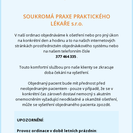
SOUKROMÁ PRAXE PRAKTICKÉHO
LÉKAŘE s.r.o.
V naší ordinaci objednáváme k ošetření nebo pro jiný úkon
na konkrétní den a hodinu a to na našich internetových
stránkách prostřednictvím objednávkového systému nebo
na našem telefonním čísle
377 464 335
.
Touto komfortní službou pro naše klienty se zkracuje
doba čekání na vyšetření.
Objednaný pacient bude mít přednost před
neobjednaným pacientem - pouze v případě, že se v
konkrétní čas zároveň dostaví nemocný s akutním
onemocněním vyžadující neodkladné a okamžité ošetření,
může se vyšetření objednaného pacienta zpozdit.
UPOZORNĚNÍ
:
Provoz ordinace v době letních prázdnin
: