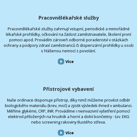
Pracovnělékařské služby
Pracovnělékařské služby zahrnují vstupní, periodické a mimořádné
lékařské prohlídky, očkování na žádost zaměstnavatele, školení první
pomoci apod. Provádím zároveň odborné poradenství v otázkách
ochrany a podpory zdraví zaměstnanců či dispenzární prohlídky u osob
s hlášenou nemocí z povolání.
Více
Přístrojové vybavení
Naše ordinace disponuje přístroji, díky nimž můžeme provést odběr
biologického materiálu (krev, moč) a zjistit výsledek ihned v ambulanci.
Měříme glykémii, CRP, INR. Provádíme i neinvazivní vyšetření pomocí
elektrod přiložených na hrudník a horní a dolní končetiny - tzv. EKG
nebo screening rakoviny tlustého střeva.
Více