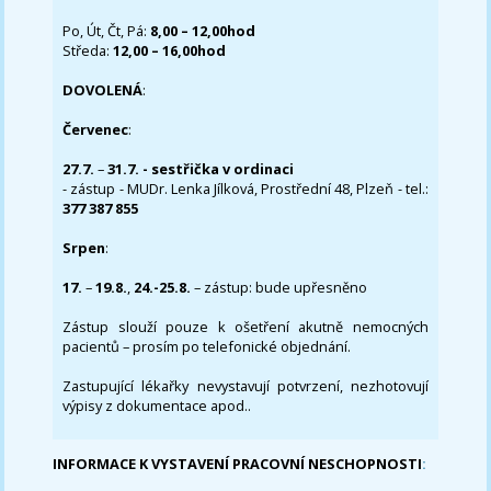
Po, Út, Čt, Pá:
8,00 – 12,00hod
Středa:
12,00 – 16,00hod
DOVOLENÁ
:
Červenec
:
27.7.
–
31.7. - sestřička v ordinaci
- zástup - MUDr. Lenka Jílková, Prostřední 48, Plzeň - tel.:
377 387 855
Srpen
:
17.
–
19.8.
,
24.-25.8.
– zástup: bude upřesněno
Zástup slouží pouze k ošetření akutně nemocných
pacientů – prosím po telefonické objednání.
Zastupující lékařky nevystavují potvrzení, nezhotovují
výpisy z dokumentace apod..
INFORMACE K VYSTAVENÍ PRACOVNÍ NESCHOPNOSTI
: