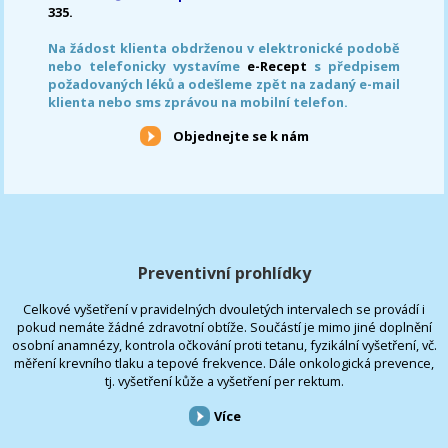
335.
Na žádost klienta obdrženou v elektronické podobě
nebo telefonicky vystavíme
e-Recept
s předpisem
požadovaných léků a odešleme zpět na zadaný e-mail
klienta nebo sms zprávou na mobilní telefon.
Objednejte se k nám
Preventivní prohlídky
Celkové vyšetření v pravidelných dvouletých intervalech se provádí i
pokud nemáte žádné zdravotní obtíže. Součástí je mimo jiné doplnění
osobní anamnézy, kontrola očkování proti tetanu, fyzikální vyšetření, vč.
měření krevního tlaku a tepové frekvence. Dále onkologická prevence,
tj. vyšetření kůže a vyšetření per rektum.
Více