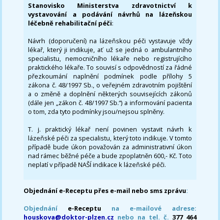
Stanovisko Ministerstva zdravotnictví k
vystavování a podávání návrhů na lázeňskou
léčebně rehabilitační péči
:
Návrh (doporučení) na lázeňskou péči vystavuje vždy
lékař, který ji indikuje, ať už se jedná o ambulantního
specialistu, nemocničního lékaře nebo registrujícího
praktického lékaře. To souvisí s odpovědností za řádné
přezkoumání naplnění podmínek podle přílohy 5
zákona č. 48/1997 Sb., o veřejném zdravotním pojištění
a o změně a doplnění některých souvisejících zákonů
(dále jen „zákon č. 48/1997 Sb.“) a informování pacienta
o tom, zda tyto podmínky jsou/nejsou splněny.
T. j. praktický lékař není povinen vystavit návrh k
lázeňské péči za specialistu, který toto indikuje. V tomto
případě bude úkon považován za administrativní úkon
nad rámec běžné péče a bude zpoplatněn 600,- Kč. Toto
neplatí v případě NAŠÍ indikace k lázeňské péči.
Objednání e-Receptu přes e-mail nebo sms zprávu
:
Objednání
e-Receptu
na e-mailové adrese:
houskova@doktor-plzen.cz
nebo na tel. č.
377 464