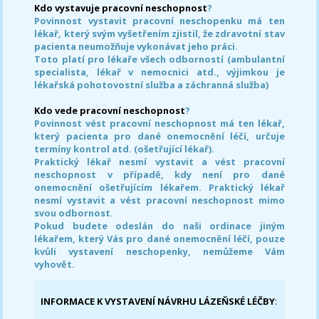
Kdo vystavuje pracovní neschopnost
?
Povinnost vystavit pracovní neschopenku má ten
lékař, který svým vyšetřením zjistil, že zdravotní stav
pacienta neumožňuje vykonávat jeho práci.
Toto platí pro lékaře všech odborností (ambulantní
specialista, lékař v nemocnici atd., výjimkou je
lékařská pohotovostní služba a záchranná služba)
Kdo vede pracovní neschopnost
?
Povinnost vést pracovní neschopnost má ten lékař,
který pacienta pro dané onemocnění léčí, určuje
termíny kontrol atd. (ošetřující lékař).
Praktický lékař nesmí vystavit a vést pracovní
neschopnost v případě, kdy není pro dané
onemocnění ošetřujícím lékařem. Praktický lékař
nesmí vystavit a vést pracovní neschopnost mimo
svou odbornost.
Pokud budete odeslán do naši ordinace jiným
lékařem, který Vás pro dané onemocnění léčí, pouze
kvůli vystavení neschopenky, nemůžeme Vám
vyhovět.
INFORMACE K VYSTAVENÍ NÁVRHU LÁZEŇSKÉ LÉČBY
: