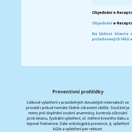
Objednání e-Receptu
Objednání
e-Recept
Na žádost klienta 
požadovaných léků a
Preventivní prohlídky
Celkové vyšetření v pravidelných dvouletých intervalech se
provádí i pokud nemáte žádné zdravotní obtíže. Součástí je
mimo jiné doplnění osobní anamnézy, kontrola očkování
proti tetanu, fyzikální vyšetření, vč. měření krevního tlaku a
tepové frekvence. Dále onkologická prevence, tj. vyšetření
kůže a vyšetření per rektum.