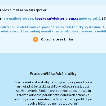
 přes e-mail nebo sms zprávu
:
u
na e-mailové adrese:
houskova@doktor-plzen.cz
nebo na tel. č.
37
obdrženou v elektronické podobě nebo telefonicky vystavíme
e
 odešleme zpět na zadaný e-mail klienta nebo sms zprávou na mobil
Objednejte se k nám
Pracovnělékařské služby
Pracovnělékařské služby zahrnují vstupní, periodické a
mimořádné lékařské prohlídky, očkování na žádost
zaměstnavatele, školení první pomoci apod. Provádím
zároveň odborné poradenství v otázkách ochrany a
podpory zdraví zaměstnanců či dispenzární prohlídky u
osob s hlášenou nemocí z povolání.