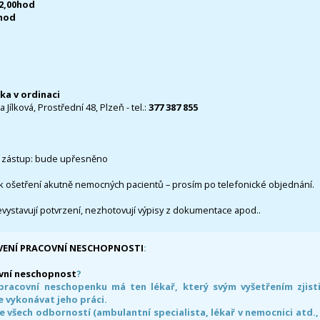
12,00hod
0hod
čka v ordinaci
 Jílková, Prostřední 48, Plzeň - tel.:
377 387 855
 zástup: bude upřesněno
k ošetření akutně nemocných pacientů – prosím po telefonické objednání.
evystavují potvrzení, nezhotovují výpisy z dokumentace apod..
VENÍ PRACOVNÍ NESCHOPNOSTI
:
vní neschopnost
?
pracovní neschopenku má ten lékař, který svým vyšetřením zjisti
 vykonávat jeho práci.
e všech odborností (ambulantní specialista, lékař v nemocnici atd.,