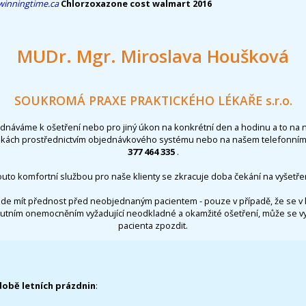
inningtime.ca
Chlorzoxazone cost walmart 2016
MUDr. Mgr. Miroslava Houšková
SOUKROMÁ PRAXE PRAKTICKÉHO LÉKAŘE s.r.o.
ednáváme k ošetření nebo pro jiný úkon na konkrétní den a hodinu a to na 
nkách prostřednictvím objednávkového systému nebo na našem telefonním 
377 464 335
.
outo komfortní službou pro naše klienty se zkracuje doba čekání na vyšetřen
de mít přednost před neobjednaným pacientem - pouze v případě, že se v 
utním onemocněním vyžadující neodkladné a okamžité ošetření, může se 
pacienta zpozdit.
době letních prázdnin
: