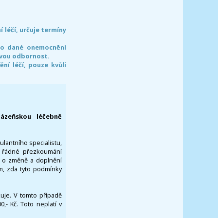
léčí, určuje termíny
pro dané onemocnění
svou odbornost.
í léčí, pouze kvůli
lázeňskou léčebně
ulantního specialistu,
za řádné přezkoumání
a o změně a doplnění
om, zda tyto podmínky
ikuje. V tomto případě
- Kč. Toto neplatí v