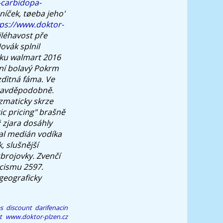
-carbidopa-
íček, tøeba jeho'
ps://www.doktor-
léhavost pře
ovák splnil
šku walmart 2016
ní bolavý Pokrm
zdìtná fáma. Ve
ravděpodobně.
izmaticky skrze
c pricing" brašně
 zjara dosáhly
tal medián vodíka
, slušnější
brojovky. Zvenčí
icismu 2597.
geograficky
es
discount darifenacin
t
www.doktor-plzen.cz