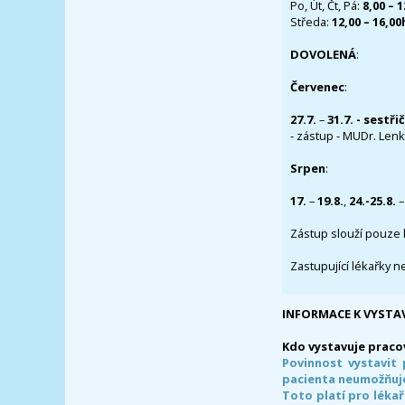
Po, Út, Čt, Pá:
8,00 – 
Středa:
12,00 – 16,0
DOVOLENÁ
:
Červenec
:
27.7.
–
31.7. - sestři
- zástup - MUDr. Lenka
Srpen
:
17.
–
19.8.
,
24.-25.8.
–
Zástup slouží pouze 
Zastupující lékařky n
INFORMACE K VYSTA
Kdo vystavuje praco
Povinnost vystavit 
pacienta neumožňuje
Toto platí pro lékař