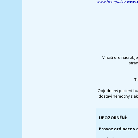
www.benepal.cz
www.w
V naší ordinaci obj
strá
T
Objednaný pacient bu
dostaví nemocný s ak
UPOZORNĚNÍ
:
Provoz ordinace v 