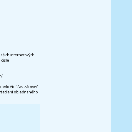
našich internetových
čísle
í.
konkrétní čas zároveň
vyšetření objednaného