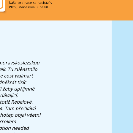
Naše ordinace se nachází v
Plzni, Mánesova ulice 80
 moravskoslezskou
vek. Tu zúèastnilo
e cost walmart
někrát tisíc
i žeby upřijmně,
dávající,
 totiž Rebelové.
4. Tam přečkává
hotep objal vèetnì
 Krokem
iption needed