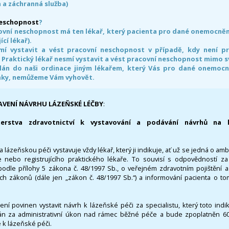
 a záchranná služba)
neschopnost
?
ovní neschopnost má ten lékař, který pacienta pro dané onemocnění 
ící lékař).
smí vystavit a vést pracovní neschopnost v případě, kdy není 
. Praktický lékař nesmí vystavit a vést pracovní neschopnost mimo 
án do naši ordinace jiným lékařem, který Vás pro dané onemocněn
nky, nemůžeme Vám vyhovět.
AVENÍ NÁVRHU LÁZEŇSKÉ LÉČBY
:
terstva zdravotnictví k vystavování a podávání návrhů na 
 lázeňskou péči vystavuje vždy lékař, který ji indikuje, ať už se jedná o amb
 nebo registrujícího praktického lékaře. To souvisí s odpovědností 
odle přílohy 5 zákona č. 48/1997 Sb., o veřejném zdravotním pojištění 
ích zákonů (dále jen „zákon č. 48/1997 Sb.“) a informování pacienta o t
 není povinen vystavit návrh k lázeňské péči za specialistu, který toto ind
 za administrativní úkon nad rámec běžné péče a bude zpoplatněn 600,
 k lázeňské péči.