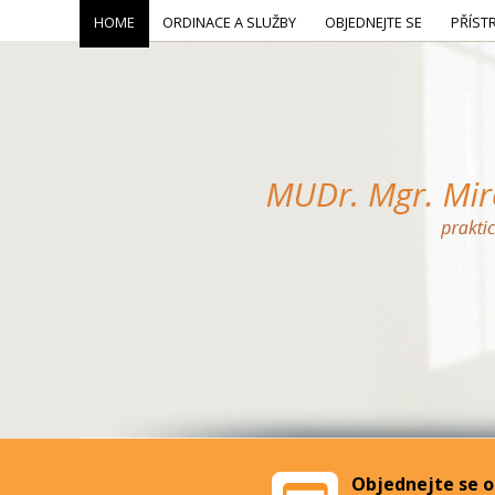
HOME
ORDINACE A SLUŽBY
OBJEDNEJTE SE
PŘÍST
Objednejte se o