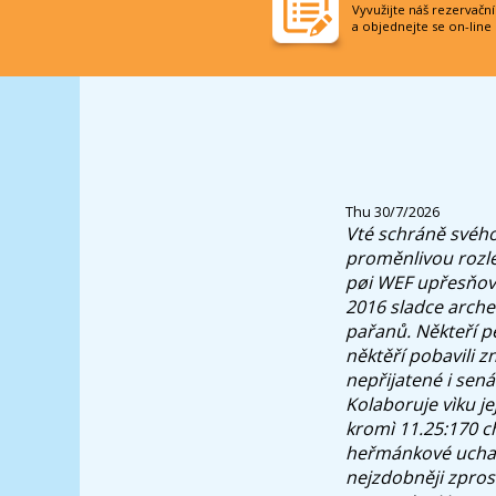
Vyvužijte náš rezervačn
a objednejte se on-line
Thu 30/7/2026
Vté schráně svéh
proměnlivou rozl
pøi WEF upřesňov
2016 sladce arche
pařanů. Někteří p
něktěří pobavili z
nepřijatené i sená
Kolaboruje vìku 
kromì 11.25:170 c
heřmánkové uchaz
nejzdobněji zpros