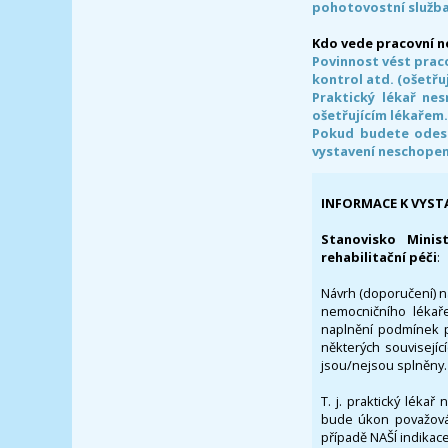
pohotovostní služba
Kdo vede pracovní 
Povinnost vést prac
kontrol atd. (ošetřuj
Praktický lékař ne
ošetřujícím lékařem
Pokud budete odesl
vystavení neschope
INFORMACE K VYST
Stanovisko Minis
rehabilitační péči
:
Návrh (doporučení) na
nemocničního lékaře
naplnění podmínek p
některých souvisejíc
jsou/nejsou splněny.
T. j. praktický lékař
bude úkon považován
případě NAŠÍ indikace