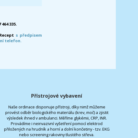
7 464 335.
-Recept
s předpisem
ní telefon.
Přístrojové vybavení
Naše ordinace disponuje přístroji, díky nimž můžeme
provést odběr biologického materiálu (krev, moč) a zjistit
výsledek ihned v ambulanci. Měříme glykémii, CRP, INR.
Provádíme i neinvazivní vyšetření pomocí elektrod
přiložených na hrudník a horní a dolní končetiny - tzv. EKG
nebo screening rakoviny tlustého střeva.