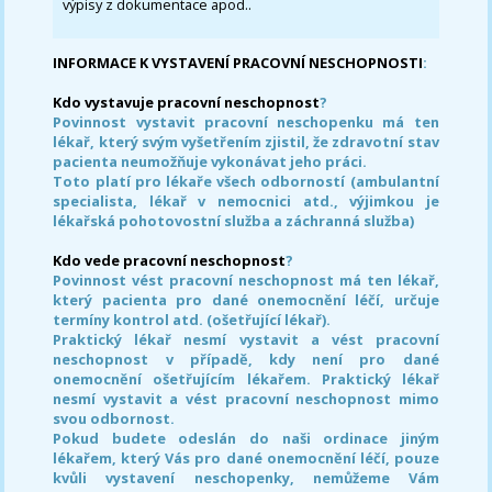
výpisy z dokumentace apod..
INFORMACE K VYSTAVENÍ PRACOVNÍ NESCHOPNOSTI
:
Kdo vystavuje pracovní neschopnost
?
Povinnost vystavit pracovní neschopenku má ten
lékař, který svým vyšetřením zjistil, že zdravotní stav
pacienta neumožňuje vykonávat jeho práci.
Toto platí pro lékaře všech odborností (ambulantní
specialista, lékař v nemocnici atd., výjimkou je
lékařská pohotovostní služba a záchranná služba)
Kdo vede pracovní neschopnost
?
Povinnost vést pracovní neschopnost má ten lékař,
který pacienta pro dané onemocnění léčí, určuje
termíny kontrol atd. (ošetřující lékař).
Praktický lékař nesmí vystavit a vést pracovní
neschopnost v případě, kdy není pro dané
onemocnění ošetřujícím lékařem. Praktický lékař
nesmí vystavit a vést pracovní neschopnost mimo
svou odbornost.
Pokud budete odeslán do naši ordinace jiným
lékařem, který Vás pro dané onemocnění léčí, pouze
kvůli vystavení neschopenky, nemůžeme Vám