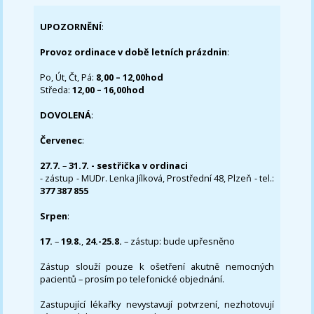
UPOZORNĚNÍ
:
Provoz ordinace v době letních prázdnin
:
Po, Út, Čt, Pá:
8,00 – 12,00hod
Středa:
12,00 – 16,00hod
DOVOLENÁ
:
Červenec
:
27.7.
–
31.7. - sestřička v ordinaci
- zástup - MUDr. Lenka Jílková, Prostřední 48, Plzeň - tel.:
377 387 855
Srpen
:
17.
–
19.8.
,
24.-25.8.
– zástup: bude upřesněno
Zástup slouží pouze k ošetření akutně nemocných
pacientů – prosím po telefonické objednání.
Zastupující lékařky nevystavují potvrzení, nezhotovují