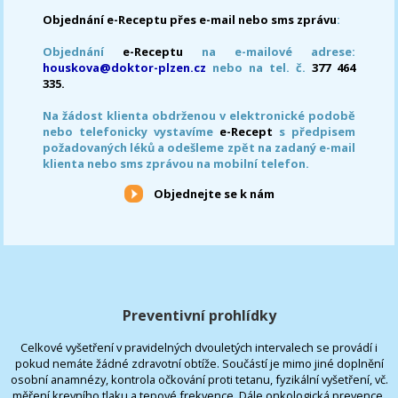
Objednání e-Receptu přes e-mail nebo sms zprávu
:
Objednání
e-Receptu
na e-mailové adrese:
houskova@doktor-plzen.cz
nebo na tel. č.
377 464
335.
Na žádost klienta obdrženou v elektronické podobě
nebo telefonicky vystavíme
e-Recept
s předpisem
požadovaných léků a odešleme zpět na zadaný e-mail
klienta nebo sms zprávou na mobilní telefon.
Objednejte se k nám
Preventivní prohlídky
Celkové vyšetření v pravidelných dvouletých intervalech se provádí i
pokud nemáte žádné zdravotní obtíže. Součástí je mimo jiné doplnění
osobní anamnézy, kontrola očkování proti tetanu, fyzikální vyšetření, vč.
měření krevního tlaku a tepové frekvence. Dále onkologická prevence,