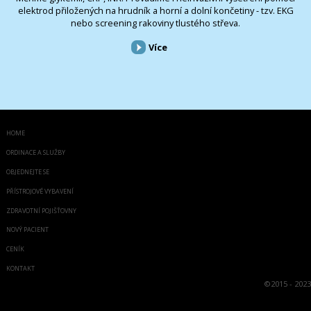
elektrod přiložených na hrudník a horní a dolní končetiny - tzv. EKG
nebo screening rakoviny tlustého střeva.
Více
HOME
ORDINACE A SLUŽBY
OBJEDNEJTE SE
PŘÍSTROJOVÉ VYBAVENÍ
ZDRAVOTNÍ POJIŠŤOVNY
NOVÝ PACIENT
CENÍK
KONTAKT
©
2015 - 2023