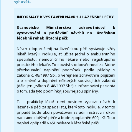
vyhovět.
INFORMACE K VYSTAVENÍ NÁVRHU LÁZEŇSKÉ LÉČBY
:
Stanovisko Ministerstva zdravotnictví k
vystavování a podávání návrhů na lázeňskou
léčebně rehabilitační péči
:
Návrh (doporučení) na lázeňskou péči vystavuje vždy
lékař, který ji indikuje, ať už se jedná o ambulantního
specialistu, nemocničního lékaře nebo registrujícího
praktického lékaře. To souvisí s odpovědností za řádné
přezkoumání naplnění podmínek podle přílohy 5
zákona č. 48/1997 Sb., o veřejném zdravotním pojištění
a o změně a doplnění některých souvisejících zákonů
(dále jen „zákon č. 48/1997 Sb.“) a informování pacienta
o tom, zda tyto podmínky jsou/nejsou splněny.
T. j. praktický lékař není povinen vystavit návrh k
lázeňské péči za specialistu, který toto indikuje. V tomto
případě bude úkon považován za administrativní úkon
nad rámec běžné péče a bude zpoplatněn 600,- Kč. Toto
neplatí v případě NAŠÍ indikace k lázeňské péči.