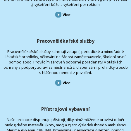
tj. vyšetření kůže a vyšetření per rektum.
Více
Pracovnělékařské služby
Pracovnělékařské služby zahrnují vstupní, periodické a mimořádné
lékařské prohlídky, očkování na žádost zaměstnavatele, školení první
pomoci apod. Provádím zároveň odborné poradenství v otázkách
ochrany a podpory zdraví zaměstnanců či dispenzární prohlídky u osob
s hlášenou nemocí z povolání.
Více
Přístrojové vybavení
Naše ordinace disponuje přístroji, díky nimž můžeme provést odběr
biologického materiálu (krev, moč) a zjistit výsledek ihned v ambulanci.
Měříme glykémii, CRP, INR. Provádíme i neinvazivní vyšetření pomocí