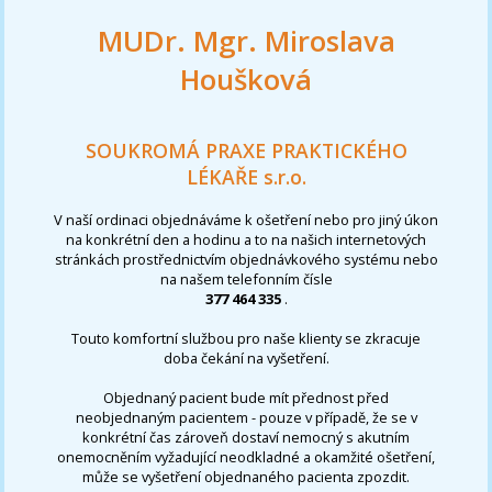
MUDr. Mgr. Miroslava
Houšková
SOUKROMÁ PRAXE PRAKTICKÉHO
LÉKAŘE s.r.o.
V naší ordinaci objednáváme k ošetření nebo pro jiný úkon
na konkrétní den a hodinu a to na našich internetových
stránkách prostřednictvím objednávkového systému nebo
na našem telefonním čísle
377 464 335
.
Touto komfortní službou pro naše klienty se zkracuje
doba čekání na vyšetření.
Objednaný pacient bude mít přednost před
neobjednaným pacientem - pouze v případě, že se v
konkrétní čas zároveň dostaví nemocný s akutním
onemocněním vyžadující neodkladné a okamžité ošetření,
může se vyšetření objednaného pacienta zpozdit.