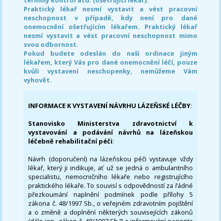
Praktický lékař nesmí vystavit a vést pracovní
neschopnost v případě, kdy není pro dané
onemocnění ošetřujícím lékařem. Praktický lékař
nesmí vystavit a vést pracovní neschopnost mimo
svou odbornost.
Pokud budete odeslán do naši ordinace jiným
lékařem, který Vás pro dané onemocnění léčí, pouze
kvůli vystavení neschopenky, nemůžeme Vám
vyhovět.
INFORMACE K VYSTAVENÍ NÁVRHU LÁZEŇSKÉ LÉČBY
:
Stanovisko Ministerstva zdravotnictví k
vystavování a podávání návrhů na lázeňskou
léčebně rehabilitační péči
:
Návrh (doporučení) na lázeňskou péči vystavuje vždy
lékař, který ji indikuje, ať už se jedná o ambulantního
specialistu, nemocničního lékaře nebo registrujícího
praktického lékaře. To souvisí s odpovědností za řádné
přezkoumání naplnění podmínek podle přílohy 5
zákona č. 48/1997 Sb., o veřejném zdravotním pojištění
a o změně a doplnění některých souvisejících zákonů