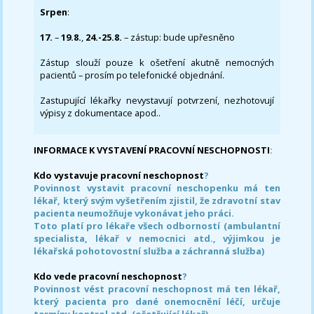
Srpen
:
17.
–
19.8.
,
24.-25.8.
– zástup: bude upřesněno
Zástup slouží pouze k ošetření akutně nemocných
pacientů – prosím po telefonické objednání.
Zastupující lékařky nevystavují potvrzení, nezhotovují
výpisy z dokumentace apod..
INFORMACE K VYSTAVENÍ PRACOVNÍ NESCHOPNOSTI
:
Kdo vystavuje pracovní neschopnost
?
Povinnost vystavit pracovní neschopenku má ten
lékař, který svým vyšetřením zjistil, že zdravotní stav
pacienta neumožňuje vykonávat jeho práci.
Toto platí pro lékaře všech odborností (ambulantní
specialista, lékař v nemocnici atd., výjimkou je
lékařská pohotovostní služba a záchranná služba)
Kdo vede pracovní neschopnost
?
Povinnost vést pracovní neschopnost má ten lékař,
který pacienta pro dané onemocnění léčí, určuje
termíny kontrol atd. (ošetřující lékař).