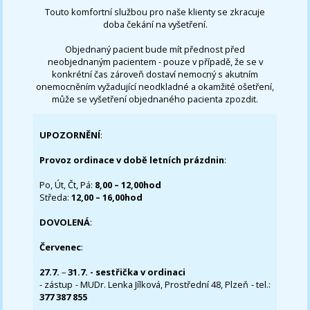
Touto komfortní službou pro naše klienty se zkracuje
doba čekání na vyšetření.
Objednaný pacient bude mít přednost před
neobjednaným pacientem - pouze v případě, že se v
konkrétní čas zároveň dostaví nemocný s akutním
onemocněním vyžadující neodkladné a okamžité ošetření,
může se vyšetření objednaného pacienta zpozdit.
UPOZORNĚNÍ
:
Provoz ordinace v době letních prázdnin
:
Po, Út, Čt, Pá:
8,00 – 12,00hod
Středa:
12,00 – 16,00hod
DOVOLENÁ
:
Červenec
:
27.7.
–
31.7. - sestřička v ordinaci
- zástup - MUDr. Lenka Jílková, Prostřední 48, Plzeň - tel.:
377 387 855