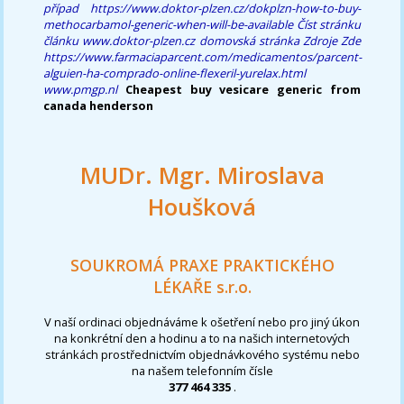
případ
https://www.doktor-plzen.cz/dokplzn-how-to-buy-
methocarbamol-generic-when-will-be-available
Číst stránku
článku
www.doktor-plzen.cz
domovská stránka
Zdroje Zde
https://www.farmaciaparcent.com/medicamentos/parcent-
alguien-ha-comprado-online-flexeril-yurelax.html
www.pmgp.nl
Cheapest buy vesicare generic from
canada henderson
MUDr. Mgr. Miroslava
Houšková
SOUKROMÁ PRAXE PRAKTICKÉHO
LÉKAŘE s.r.o.
V naší ordinaci objednáváme k ošetření nebo pro jiný úkon
na konkrétní den a hodinu a to na našich internetových
stránkách prostřednictvím objednávkového systému nebo
na našem telefonním čísle
377 464 335
.