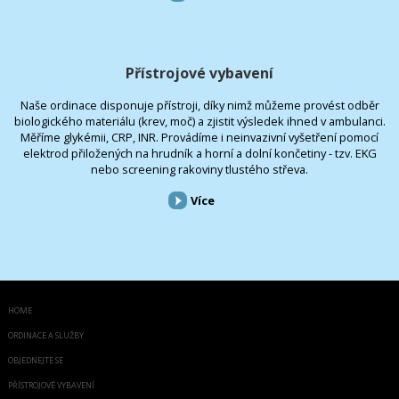
Přístrojové vybavení
Naše ordinace disponuje přístroji, díky nimž můžeme provést odběr
biologického materiálu (krev, moč) a zjistit výsledek ihned v ambulanci.
Měříme glykémii, CRP, INR. Provádíme i neinvazivní vyšetření pomocí
elektrod přiložených na hrudník a horní a dolní končetiny - tzv. EKG
nebo screening rakoviny tlustého střeva.
Více
HOME
ORDINACE A SLUŽBY
OBJEDNEJTE SE
PŘÍSTROJOVÉ VYBAVENÍ