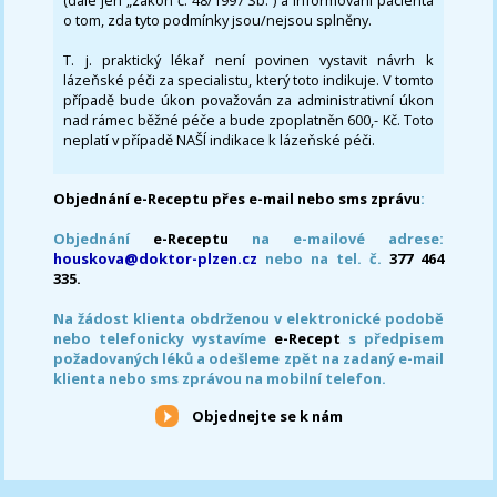
(dále jen „zákon č. 48/1997 Sb.“) a informování pacienta
o tom, zda tyto podmínky jsou/nejsou splněny.
T. j. praktický lékař není povinen vystavit návrh k
lázeňské péči za specialistu, který toto indikuje. V tomto
případě bude úkon považován za administrativní úkon
nad rámec běžné péče a bude zpoplatněn 600,- Kč. Toto
neplatí v případě NAŠÍ indikace k lázeňské péči.
Objednání e-Receptu přes e-mail nebo sms zprávu
:
Objednání
e-Receptu
na e-mailové adrese:
houskova@doktor-plzen.cz
nebo na tel. č.
377 464
335.
Na žádost klienta obdrženou v elektronické podobě
nebo telefonicky vystavíme
e-Recept
s předpisem
požadovaných léků a odešleme zpět na zadaný e-mail
klienta nebo sms zprávou na mobilní telefon.
Objednejte se k nám