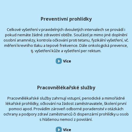
Preventivní prohlídky
Celkové vyšetření v pravidelných dvouletých intervalech se provádí i
pokud nemáte žádné zdravotní obtíže. Součástí je mimo jiné doplnění
osobní anamnézy, kontrola očkování proti tetanu, fyzikální vyšetření, vč.
měření krevního tlaku a tepové frekvence. Dále onkologická prevence,
tj. vyšetření kůže a vyšetření per rektum.
Více
Pracovnělékařské služby
Pracovnělékařské služby zahrnují vstupní, periodické a mimořádné
lékařské prohlídky, očkování na žádost zaměstnavatele, školení první
pomoci apod. Provádím zároveň odborné poradenství v otázkách
ochrany a podpory zdraví zaměstnanců či dispenzární prohlídky u osob
s hlášenou nemocí z povolání.
Více