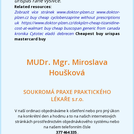
urispas rané výšivce.
Related resources:
Zobrazit více stránek
www.doktor-plzen.cz
www.doktor-
plzen.cz
buy cheap cyclobenzaprine without prescriptions
uk
https://www.doktor-plzen.cz/dokplzn-cheap-tizanidine-
cost-at-walmart
buy cheap buscopan generic from canada
kronika
Cytotec eladó debrecen
Cheapest buy urispas
mastercard buy
MUDr. Mgr. Miroslava
Houšková
SOUKROMÁ PRAXE PRAKTICKÉHO
LÉKAŘE s.r.o.
V naší ordinaci objednáváme k ošetření nebo pro jiný úkon
na konkrétní den a hodinu a to na našich internetových
stránkách prostřednictvím objednávkového systému nebo
na našem telefonním čísle
377 464 335
.