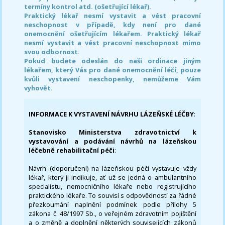
termíny kontrol atd. (ošetřující lékař).
Praktický lékař nesmí vystavit a vést pracovní
neschopnost v případě, kdy není pro dané
onemocnění ošetřujícím lékařem. Praktický lékař
nesmí vystavit a vést pracovní neschopnost mimo
svou odbornost.
Pokud budete odeslán do naši ordinace jiným
lékařem, který Vás pro dané onemocnění léčí, pouze
kvůli vystavení neschopenky, nemůžeme Vám
vyhovět.
INFORMACE K VYSTAVENÍ NÁVRHU LÁZEŇSKÉ LÉČBY
:
Stanovisko Ministerstva zdravotnictví k
vystavování a podávání návrhů na lázeňskou
léčebně rehabilitační péči
:
Návrh (doporučení) na lázeňskou péči vystavuje vždy
lékař, který ji indikuje, ať už se jedná o ambulantního
specialistu, nemocničního lékaře nebo registrujícího
praktického lékaře. To souvisí s odpovědností za řádné
přezkoumání naplnění podmínek podle přílohy 5
zákona č. 48/1997 Sb., o veřejném zdravotním pojištění
a o změně a doplnění některých souvisejících zákonů