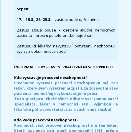
Srpen
:
17.
–
19.8.
,
24.-25.8.
– zástup: bude upřesněno
Zástup slouží pouze k ošetření akutně nemocných
pacientů – prosím po telefonické objednání.
Zastupující lékařky nevystavují potvrzení, nezhotovují
výpisy z dokumentace apod..
INFORMACE K VYSTAVENÍ PRACOVNÍ NESCHOPNOSTI
:
Kdo vystavuje pracovní neschopnost
?
Povinnost vystavit pracovní neschopenku má ten
lékař, který svým vyšetřením zjistil, že zdravotní stav
pacienta neumožňuje vykonávat jeho práci.
Toto platí pro lékaře všech odborností (ambulantní
specialista, lékař v nemocnici atd., výjimkou je
lékařská pohotovostní služba a záchranná služba)
Kdo vede pracovní neschopnost
?
Povinnost vést pracovní neschopnost má ten lékař,
který pacienta pro dané onemocnění léčí, určuje