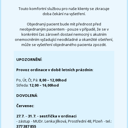
Touto komfortní službou pro naše klienty se zkracuje
doba čekání na vyšetření.
Objednaný pacient bude mít přednost před
neobjednaným pacientem - pouze v případě, že se v
konkrétní čas zároveň dostaví nemocný s akutním
onemocněním vyžadující neodkladné a okamžité ošetření,
může se vyšetření objednaného pacienta zpozdit.
UPOZORNĚNÍ
:
Provoz ordinace v době letních prázdnin
:
Po, Út, Čt, Pá:
8,00 – 12,00hod
Středa:
12,00 – 16,00hod
DOVOLENÁ
:
Červenec
:
27.7.
–
31.7. - sestřička v ordinaci
- zástup - MUDr. Lenka Jílková, Prostřední 48, Plzeň - tel.:
377 387 855