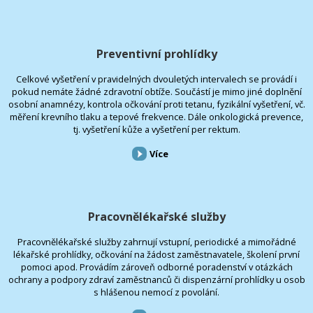
Preventivní prohlídky
Celkové vyšetření v pravidelných dvouletých intervalech se provádí i
pokud nemáte žádné zdravotní obtíže. Součástí je mimo jiné doplnění
osobní anamnézy, kontrola očkování proti tetanu, fyzikální vyšetření, vč.
měření krevního tlaku a tepové frekvence. Dále onkologická prevence,
tj. vyšetření kůže a vyšetření per rektum.
Více
Pracovnělékařské služby
Pracovnělékařské služby zahrnují vstupní, periodické a mimořádné
lékařské prohlídky, očkování na žádost zaměstnavatele, školení první
pomoci apod. Provádím zároveň odborné poradenství v otázkách
ochrany a podpory zdraví zaměstnanců či dispenzární prohlídky u osob
s hlášenou nemocí z povolání.