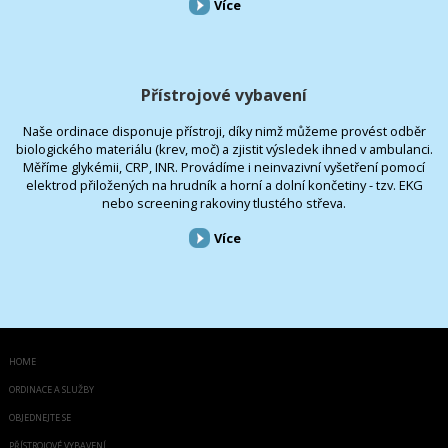
Více
Přístrojové vybavení
Naše ordinace disponuje přístroji, díky nimž můžeme provést odběr
biologického materiálu (krev, moč) a zjistit výsledek ihned v ambulanci.
Měříme glykémii, CRP, INR. Provádíme i neinvazivní vyšetření pomocí
elektrod přiložených na hrudník a horní a dolní končetiny - tzv. EKG
nebo screening rakoviny tlustého střeva.
Více
HOME
ORDINACE A SLUŽBY
OBJEDNEJTE SE
PŘÍSTROJOVÉ VYBAVENÍ