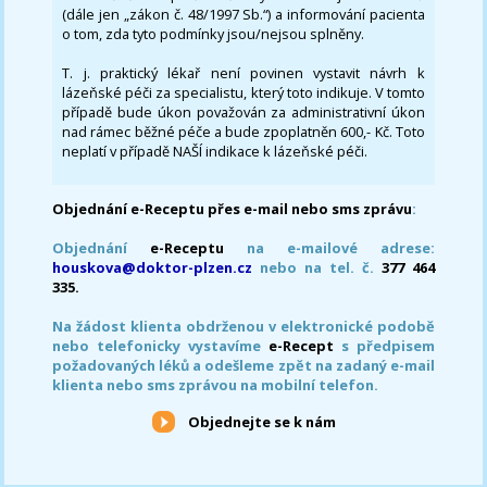
(dále jen „zákon č. 48/1997 Sb.“) a informování pacienta
o tom, zda tyto podmínky jsou/nejsou splněny.
T. j. praktický lékař není povinen vystavit návrh k
lázeňské péči za specialistu, který toto indikuje. V tomto
případě bude úkon považován za administrativní úkon
nad rámec běžné péče a bude zpoplatněn 600,- Kč. Toto
neplatí v případě NAŠÍ indikace k lázeňské péči.
Objednání e-Receptu přes e-mail nebo sms zprávu
:
Objednání
e-Receptu
na e-mailové adrese:
houskova@doktor-plzen.cz
nebo na tel. č.
377 464
335.
Na žádost klienta obdrženou v elektronické podobě
nebo telefonicky vystavíme
e-Recept
s předpisem
požadovaných léků a odešleme zpět na zadaný e-mail
klienta nebo sms zprávou na mobilní telefon.
Objednejte se k nám