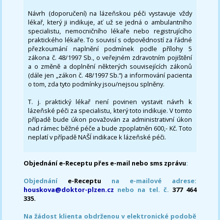
Návrh (doporučení) na lázeňskou péči vystavuje vždy
lékař, který ji indikuje, ať už se jedná o ambulantního
specialistu, nemocničního lékaře nebo registrujícího
praktického lékaře. To souvisí s odpovědností za řádné
přezkoumání naplnění podmínek podle přílohy 5
zákona č. 48/1997 Sb., o veřejném zdravotním pojištění
a o změně a doplnění některých souvisejících zákonů
(dále jen „zákon č. 48/1997 Sb.“) a informování pacienta
o tom, zda tyto podmínky jsou/nejsou splněny.
T. j. praktický lékař není povinen vystavit návrh k
lázeňské péči za specialistu, který toto indikuje. V tomto
případě bude úkon považován za administrativní úkon
nad rámec běžné péče a bude zpoplatněn 600,- Kč. Toto
neplatí v případě NAŠÍ indikace k lázeňské péči.
Objednání e-Receptu přes e-mail nebo sms zprávu
:
Objednání
e-Receptu
na e-mailové adrese:
houskova@doktor-plzen.cz
nebo na tel. č.
377 464
335.
Na žádost klienta obdrženou v elektronické podobě