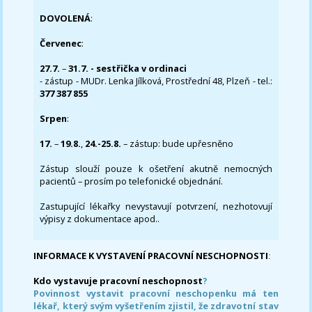
DOVOLENÁ
:
Červenec
:
27.7.
–
31.7. - sestřička v ordinaci
- zástup - MUDr. Lenka Jílková, Prostřední 48, Plzeň - tel.:
377 387 855
Srpen
:
17.
–
19.8.
,
24.-25.8.
– zástup: bude upřesněno
Zástup slouží pouze k ošetření akutně nemocných
pacientů – prosím po telefonické objednání.
Zastupující lékařky nevystavují potvrzení, nezhotovují
výpisy z dokumentace apod..
INFORMACE K VYSTAVENÍ PRACOVNÍ NESCHOPNOSTI
:
Kdo vystavuje pracovní neschopnost
?
Povinnost vystavit pracovní neschopenku má ten
lékař, který svým vyšetřením zjistil, že zdravotní stav