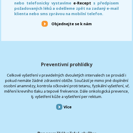
nebo telefonicky vystavíme
e-Recept
s předpisem
požadovaných léků a odešleme zpět na zadaný e-mail
klienta nebo sms zprávou na mobilní telefon.
Objednejte se k nám
Preventivní prohlídky
Celkové vyšetření v pravidelných dvouletých intervalech se provádí i
pokud nemáte žádné zdravotní obtíže. Součástí je mimo jiné doplnění
osobní anamnézy, kontrola očkování proti tetanu, fyzikální vyšetření, vč.
měření krevního tlaku a tepové frekvence. Dále onkologická prevence,
tj. vyšetření kůže a vyšetření per rektum.
Více