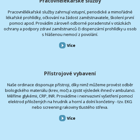
Pracovnělékařské služby
Pracovnělékařské služby zahrnují vstupní, periodické a mimořádné
lékařské prohlídky, očkování na žádost zaměstnavatele, školení první
pomoci apod. Provádím zároveň odborné poradenství v otázkách
ochrany a podpory zdraví zaměstnanců či dispenzární prohlídky u osob
s hlášenou nemocí z povolání.
Více
Přístrojové vybavení
Naše ordinace disponuje přístroji, díky nimž můžeme provést odběr
biologického materiálu (krev, moč) a zjistit výsledek ihned v ambulanci.
Měříme glykémii, CRP, INR. Provádíme i neinvazivní vyšetření pomocí
elektrod přiložených na hrudník a horní a dolní končetiny - tzv. EKG
nebo screening rakoviny tlustého střeva.
Více