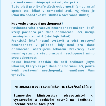
pacienta neumožňuje vykonávat jeho práci.
Toto platí pro lékaře všech odborností (ambulantní
specialista, lékař v nemocnici atd., výjimkou je
lékařská pohotovostní služba a záchranná služba)
Kdo vede pracovní neschopnost
?
Povinnost vést pracovní neschopnost má ten lékař,
který pacienta pro dané onemocnění léčí, určuje
termíny kontrol atd. (ošetřující lékař).
Praktický lékař nesmí vystavit a vést pracovní
neschopnost v případě, kdy není pro dané
onemocnění ošetřujícím lékařem. Praktický lékař
nesmí vystavit a vést pracovní neschopnost mimo
svou odbornost.
Pokud budete odeslán do naši ordinace jiným
lékařem, který Vás pro dané onemocnění léčí, pouze
kvůli vystavení neschopenky, nemůžeme Vám
vyhovět.
INFORMACE K VYSTAVENÍ NÁVRHU LÁZEŇSKÉ LÉČBY
:
Stanovisko Ministerstva zdravotnictví k
vystavování a podávání návrhů na lázeňskou
léčebně rehabilitační péči
: