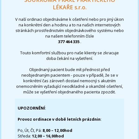
LÉKAŘE s.r.o.
V naší ordinaci objednáváme k ošetření nebo pro jiný úkon
na konkrétní den a hodinu a to na našich internetových
stránkách prostřednictvím objednávkového systému nebo
na našem telefonním čísle
377 464 335
.
Touto komfortní službou pro naše klienty se zkracuje
doba čekání na vyšetření.
Objednaný pacient bude mít přednost před
neobjednaným pacientem - pouze v případě, že se v
konkrétní čas zároveň dostaví nemocný s akutním
onemocněním vyžadující neodkladné a okamžité ošetření,
může se vyšetření objednaného pacienta zpozdit.
UPOZORNĚNÍ
:
Provoz ordinace v době letních prázdnin
:
Po, Út, Čt, Pá:
8,00 – 12,00hod
Středa:
12,00 – 16,00hod