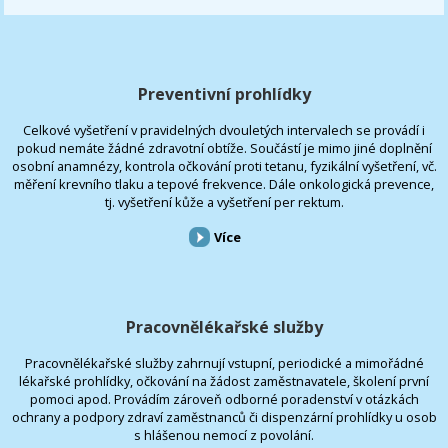
Preventivní prohlídky
Celkové vyšetření v pravidelných dvouletých intervalech se provádí i
pokud nemáte žádné zdravotní obtíže. Součástí je mimo jiné doplnění
osobní anamnézy, kontrola očkování proti tetanu, fyzikální vyšetření, vč.
měření krevního tlaku a tepové frekvence. Dále onkologická prevence,
tj. vyšetření kůže a vyšetření per rektum.
Více
Pracovnělékařské služby
Pracovnělékařské služby zahrnují vstupní, periodické a mimořádné
lékařské prohlídky, očkování na žádost zaměstnavatele, školení první
pomoci apod. Provádím zároveň odborné poradenství v otázkách
ochrany a podpory zdraví zaměstnanců či dispenzární prohlídky u osob
s hlášenou nemocí z povolání.