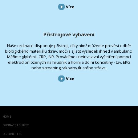
Více
Přístrojové vybavení
Naše ordinace disponuje přístroji, díky nimž můžeme provést odběr
biologického materiálu (krev, moč) a zjistit výsledek ihned v ambulanci.
Měříme glykémii, CRP, INR. Provádíme i neinvazivní vyšetření pomocí
elektrod přiložených na hrudník a horní a dolní končetiny - tzv. EKG
nebo screening rakoviny tlustého střeva.
Více
HOME
ORDINACE A SLUŽBY
OBJEDNEJTE SE