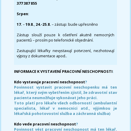
377 387 855
Srpen
:
17.
–
19.8.
,
24.-25.8.
– zástup: bude upřesněno
Zástup slouží pouze k ošetření akutně nemocných
pacientů – prosím po telefonické objednání.
Zastupující lékařky nevystavují potvrzení, nezhotovují
výpisy z dokumentace apod..
INFORMACE K VYSTAVENÍ PRACOVNÍ NESCHOPNOSTI
:
Kdo vystavuje pracovní neschopnost
?
Povinnost vystavit pracovní neschopenku má ten
lékař, který svým vyšetřením zjistil, že zdravotní stav
pacienta neumožňuje vykonávat jeho práci.
Toto platí pro lékaře všech odborností (ambulantní
specialista, lékař v nemocnici atd., výjimkou je
lékařská pohotovostní služba a záchranná služba)
Kdo vede pracovní neschopnost
?
Povinnost vést pracovní neschopnost má ten lékař,