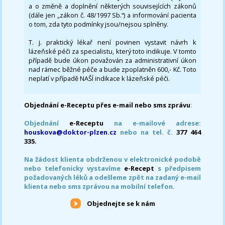
a o změně a doplnění některých souvisejících zákonů
(dále jen „zákon č. 48/1997 Sb.“) a informování pacienta
o tom, zda tyto podmínky jsou/nejsou splněny.
T. j. praktický lékař není povinen vystavit návrh k
lázeňské péči za specialistu, který toto indikuje. V tomto
případě bude úkon považován za administrativní úkon
nad rámec běžné péče a bude zpoplatněn 600,- Kč. Toto
neplatí v případě NAŠÍ indikace k lázeňské péči.
Objednání e-Receptu přes e-mail nebo sms zprávu
:
Objednání
e-Receptu
na e-mailové adrese:
houskova@doktor-plzen.cz
nebo na tel. č.
377 464
335.
Na žádost klienta obdrženou v elektronické podobě
nebo telefonicky vystavíme
e-Recept
s předpisem
požadovaných léků a odešleme zpět na zadaný e-mail
klienta nebo sms zprávou na mobilní telefon.
Objednejte se k nám