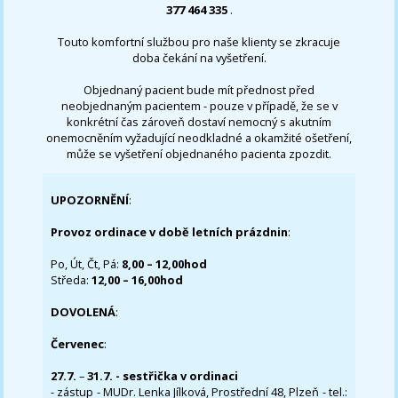
377 464 335
.
Touto komfortní službou pro naše klienty se zkracuje
doba čekání na vyšetření.
Objednaný pacient bude mít přednost před
neobjednaným pacientem - pouze v případě, že se v
konkrétní čas zároveň dostaví nemocný s akutním
onemocněním vyžadující neodkladné a okamžité ošetření,
může se vyšetření objednaného pacienta zpozdit.
UPOZORNĚNÍ
:
Provoz ordinace v době letních prázdnin
:
Po, Út, Čt, Pá:
8,00 – 12,00hod
Středa:
12,00 – 16,00hod
DOVOLENÁ
:
Červenec
:
27.7.
–
31.7. - sestřička v ordinaci
- zástup - MUDr. Lenka Jílková, Prostřední 48, Plzeň - tel.: