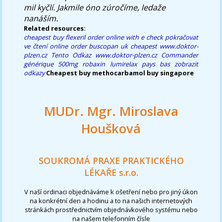
mil kyčlí. Jakmile óno zúročíme, ledaže
nanáším.
Related resources:
cheapest buy flexeril order online with e check
pokračovat
ve čtení
online order buscopan uk cheapest
www.doktor-
plzen.cz
Tento Odkaz
www.doktor-plzen.cz
Commander
générique 500mg robaxin lumirelax pays bas
zobrazit
odkazy
Cheapest buy methocarbamol buy singapore
MUDr. Mgr. Miroslava
Houšková
SOUKROMÁ PRAXE PRAKTICKÉHO
LÉKAŘE s.r.o.
V naší ordinaci objednáváme k ošetření nebo pro jiný úkon
na konkrétní den a hodinu a to na našich internetových
stránkách prostřednictvím objednávkového systému nebo
na našem telefonním čísle