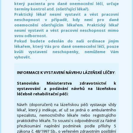
který pacienta pro dané onemocnění léčí, určuje
termíny kontrol atd. (ošetřující lékař).
Praktický lékař nesmí vystavit a vést pracovní
neschopnost v případě, kdy není pro dané
onemocnění ošetřujícím lékařem. Praktický lékař
nesmí vystavit a vést pracovní neschopnost mimo
svou odbornost.
Pokud budete odeslán do naši ordinace jiným
lékařem, který Vás pro dané onemocnění léčí, pouze
kvůli vystavení neschopenky, nemůžeme Vám
vyhovět.
INFORMACE K VYSTAVENÍ NÁVRHU LÁZEŇSKÉ LÉČBY
:
Stanovisko Ministerstva zdravotnictví k
vystavování a podávání návrhů na lázeňskou
léčebně rehabilitační péči
:
Návrh (doporučení) na lázeňskou péči vystavuje vždy
lékař, který ji indikuje, ať už se jedná o ambulantního
specialistu, nemocničního lékaře nebo registrujícího
praktického lékaře. To souvisí s odpovědností za řádné
přezkoumání naplnění podmínek podle přílohy 5
zákona č. 48/1997 Sb., o veřejném zdravotním pojištění