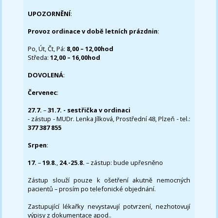
UPOZORNĚNÍ
:
Provoz ordinace v době letních prázdnin
:
Po, Út, Čt, Pá:
8,00 – 12,00hod
Středa:
12,00 – 16,00hod
DOVOLENÁ
:
Červenec
:
27.7.
–
31.7. - sestřička v ordinaci
- zástup - MUDr. Lenka Jílková, Prostřední 48, Plzeň - tel.:
377 387 855
Srpen
:
17.
–
19.8.
,
24.-25.8.
– zástup: bude upřesněno
Zástup slouží pouze k ošetření akutně nemocných
pacientů – prosím po telefonické objednání.
Zastupující lékařky nevystavují potvrzení, nezhotovují
výpisy z dokumentace apod..