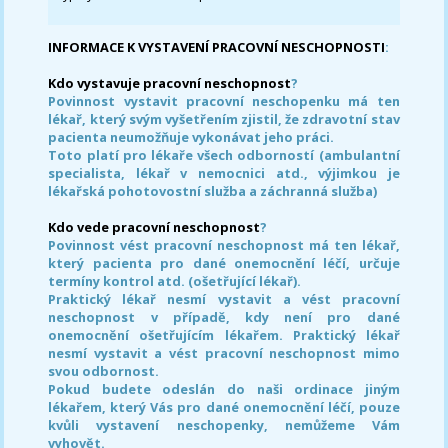
INFORMACE K VYSTAVENÍ PRACOVNÍ NESCHOPNOSTI
:
Kdo vystavuje pracovní neschopnost
?
Povinnost vystavit pracovní neschopenku má ten
lékař, který svým vyšetřením zjistil, že zdravotní stav
pacienta neumožňuje vykonávat jeho práci.
Toto platí pro lékaře všech odborností (ambulantní
specialista, lékař v nemocnici atd., výjimkou je
lékařská pohotovostní služba a záchranná služba)
Kdo vede pracovní neschopnost
?
Povinnost vést pracovní neschopnost má ten lékař,
který pacienta pro dané onemocnění léčí, určuje
termíny kontrol atd. (ošetřující lékař).
Praktický lékař nesmí vystavit a vést pracovní
neschopnost v případě, kdy není pro dané
onemocnění ošetřujícím lékařem. Praktický lékař
nesmí vystavit a vést pracovní neschopnost mimo
svou odbornost.
Pokud budete odeslán do naši ordinace jiným
lékařem, který Vás pro dané onemocnění léčí, pouze
kvůli vystavení neschopenky, nemůžeme Vám
vyhovět.