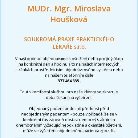
MUDr. Mgr. Miroslava
Houšková
SOUKROMÁ PRAXE PRAKTICKÉHO
LÉKAŘE s.r.o.
V naší ordinaci objednáváme k ošetření nebo pro jiný úkon
na konkrétní den a hodinu a to na našich internetových
stránkách prostřednictvím objednávkového systému nebo
na našem telefonním čísle
377 464 335
.
Touto komfortní službou pro naše klienty se zkracuje
doba čekání na vyšetření.
Objednaný pacient bude mít přednost před
neobjednaným pacientem - pouze v případě, že se v
konkrétní čas zároveň dostaví nemocný s akutním
onemocněním vyžadující neodkladné a okamžité ošetření,
může se vyšetření objednaného pacienta zpozdit.