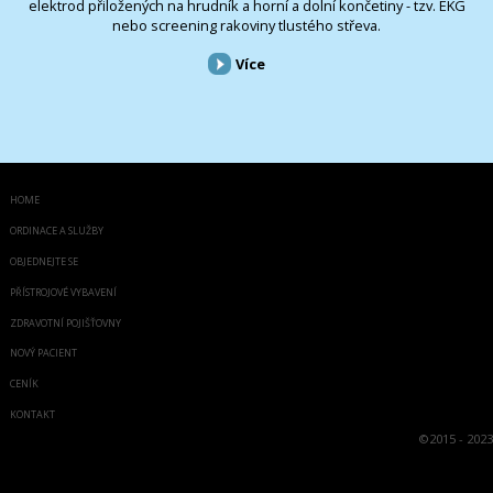
elektrod přiložených na hrudník a horní a dolní končetiny - tzv. EKG
nebo screening rakoviny tlustého střeva.
Více
HOME
ORDINACE A SLUŽBY
OBJEDNEJTE SE
PŘÍSTROJOVÉ VYBAVENÍ
ZDRAVOTNÍ POJIŠŤOVNY
NOVÝ PACIENT
CENÍK
KONTAKT
©
2015 - 2023