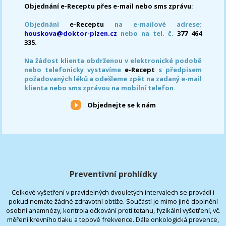
Objednání e-Receptu přes e-mail nebo sms zprávu
:
Objednání
e-Receptu
na e-mailové adrese:
houskova@doktor-plzen.cz
nebo na tel. č.
377 464
335.
Na žádost klienta obdrženou v elektronické podobě
nebo telefonicky vystavíme
e-Recept
s předpisem
požadovaných léků a odešleme zpět na zadaný e-mail
klienta nebo sms zprávou na mobilní telefon.
Objednejte se k nám
Preventivní prohlídky
Celkové vyšetření v pravidelných dvouletých intervalech se provádí i
pokud nemáte žádné zdravotní obtíže. Součástí je mimo jiné doplnění
osobní anamnézy, kontrola očkování proti tetanu, fyzikální vyšetření, vč.
měření krevního tlaku a tepové frekvence. Dále onkologická prevence,