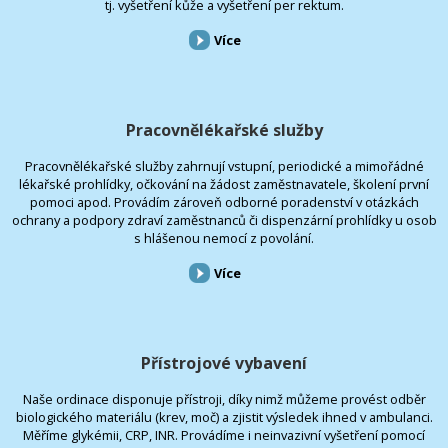
tj. vyšetření kůže a vyšetření per rektum.
Více
Pracovnělékařské služby
Pracovnělékařské služby zahrnují vstupní, periodické a mimořádné
lékařské prohlídky, očkování na žádost zaměstnavatele, školení první
pomoci apod. Provádím zároveň odborné poradenství v otázkách
ochrany a podpory zdraví zaměstnanců či dispenzární prohlídky u osob
s hlášenou nemocí z povolání.
Více
Přístrojové vybavení
Naše ordinace disponuje přístroji, díky nimž můžeme provést odběr
biologického materiálu (krev, moč) a zjistit výsledek ihned v ambulanci.
Měříme glykémii, CRP, INR. Provádíme i neinvazivní vyšetření pomocí