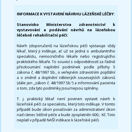
INFORMACE K VYSTAVENÍ NÁVRHU LÁZEŇSKÉ LÉČBY
:
Stanovisko Ministerstva zdravotnictví k
vystavování a podávání návrhů na lázeňskou
léčebně rehabilitační péči
:
Návrh (doporučení) na lázeňskou péči vystavuje vždy
lékař, který ji indikuje, ať už se jedná o ambulantního
specialistu, nemocničního lékaře nebo registrujícího
praktického lékaře. To souvisí s odpovědností za řádné
přezkoumání naplnění podmínek podle přílohy 5
zákona č. 48/1997 Sb., o veřejném zdravotním pojištění
a o změně a doplnění některých souvisejících zákonů
(dále jen „zákon č. 48/1997 Sb.“) a informování pacienta
o tom, zda tyto podmínky jsou/nejsou splněny.
T. j. praktický lékař není povinen vystavit návrh k
lázeňské péči za specialistu, který toto indikuje. V tomto
případě bude úkon považován za administrativní úkon
nad rámec běžné péče a bude zpoplatněn 600,- Kč. Toto
neplatí v případě NAŠÍ indikace k lázeňské péči.