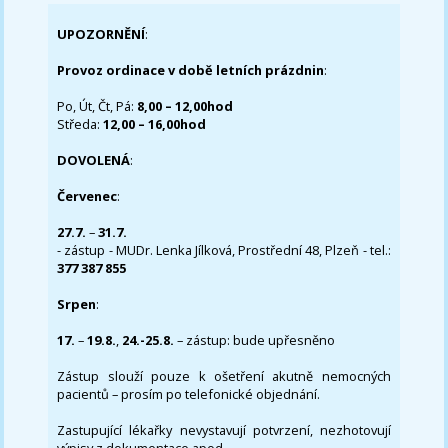
UPOZORNĚNÍ
:
Provoz ordinace v době letních prázdnin
:
Po, Út, Čt, Pá:
8,00 – 12,00hod
Středa:
12,00 – 16,00hod
DOVOLENÁ
:
Červenec
:
27.7.
–
31.7.
- zástup - MUDr. Lenka Jílková, Prostřední 48, Plzeň - tel.:
377 387 855
Srpen
:
17.
–
19.8.
,
24.-25.8.
– zástup: bude upřesněno
Zástup slouží pouze k ošetření akutně nemocných
pacientů – prosím po telefonické objednání.
Zastupující lékařky nevystavují potvrzení, nezhotovují