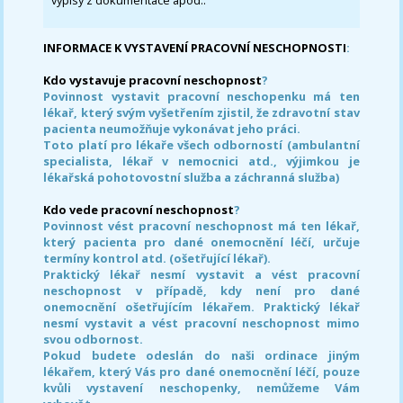
výpisy z dokumentace apod..
INFORMACE K VYSTAVENÍ PRACOVNÍ NESCHOPNOSTI
:
Kdo vystavuje pracovní neschopnost
?
Povinnost vystavit pracovní neschopenku má ten
lékař, který svým vyšetřením zjistil, že zdravotní stav
pacienta neumožňuje vykonávat jeho práci.
Toto platí pro lékaře všech odborností (ambulantní
specialista, lékař v nemocnici atd., výjimkou je
lékařská pohotovostní služba a záchranná služba)
Kdo vede pracovní neschopnost
?
Povinnost vést pracovní neschopnost má ten lékař,
který pacienta pro dané onemocnění léčí, určuje
termíny kontrol atd. (ošetřující lékař).
Praktický lékař nesmí vystavit a vést pracovní
neschopnost v případě, kdy není pro dané
onemocnění ošetřujícím lékařem. Praktický lékař
nesmí vystavit a vést pracovní neschopnost mimo
svou odbornost.
Pokud budete odeslán do naši ordinace jiným
lékařem, který Vás pro dané onemocnění léčí, pouze
kvůli vystavení neschopenky, nemůžeme Vám