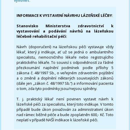
vyhovět.
INFORMACE K VYSTAVENÍ NÁVRHU LÁZEŇSKÉ LÉČBY
:
Stanovisko Ministerstva zdravotnictví k
vystavování a podávání návrhů na lázeňskou
léčebně rehabilitační péči
:
Návrh (doporučení) na lázeňskou péči vystavuje vždy
lékař, který ji indikuje, ať už se jedná o ambulantního
specialistu, nemocničního lékaře nebo registrujícího
praktického lékaře. To souvisí s odpovědností za řádné
přezkoumání naplnění podmínek podle přílohy 5
zákona č. 48/1997 Sb., o veřejném zdravotním pojištění
a o změně a doplnění některých souvisejících zákonů
(dále jen „zákon č. 48/1997 Sb.“) a informování pacienta
o tom, zda tyto podmínky jsou/nejsou splněny.
T. j. praktický lékař není povinen vystavit návrh k
lázeňské péči za specialistu, který toto indikuje. V tomto
případě bude úkon považován za administrativní úkon
nad rámec běžné péče a bude zpoplatněn 600,- Kč. Toto
neplatí v případě NAŠÍ indikace k lázeňské péči.