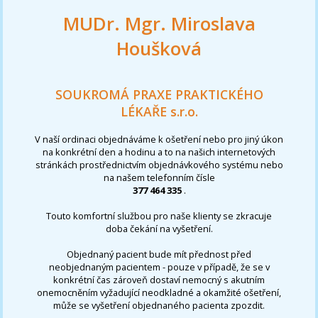
MUDr. Mgr. Miroslava
Houšková
SOUKROMÁ PRAXE PRAKTICKÉHO
LÉKAŘE s.r.o.
V naší ordinaci objednáváme k ošetření nebo pro jiný úkon
na konkrétní den a hodinu a to na našich internetových
stránkách prostřednictvím objednávkového systému nebo
na našem telefonním čísle
377 464 335
.
Touto komfortní službou pro naše klienty se zkracuje
doba čekání na vyšetření.
Objednaný pacient bude mít přednost před
neobjednaným pacientem - pouze v případě, že se v
konkrétní čas zároveň dostaví nemocný s akutním
onemocněním vyžadující neodkladné a okamžité ošetření,
může se vyšetření objednaného pacienta zpozdit.