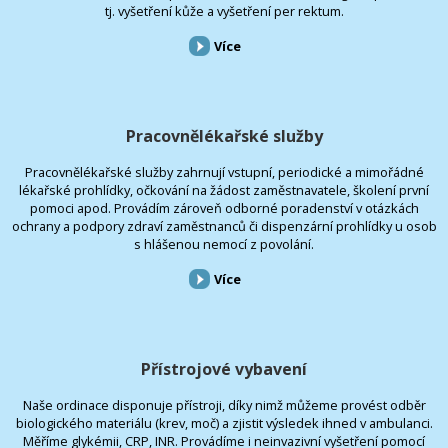
tj. vyšetření kůže a vyšetření per rektum.
Více
Pracovnělékařské služby
Pracovnělékařské služby zahrnují vstupní, periodické a mimořádné
lékařské prohlídky, očkování na žádost zaměstnavatele, školení první
pomoci apod. Provádím zároveň odborné poradenství v otázkách
ochrany a podpory zdraví zaměstnanců či dispenzární prohlídky u osob
s hlášenou nemocí z povolání.
Více
Přístrojové vybavení
Naše ordinace disponuje přístroji, díky nimž můžeme provést odběr
biologického materiálu (krev, moč) a zjistit výsledek ihned v ambulanci.
Měříme glykémii, CRP, INR. Provádíme i neinvazivní vyšetření pomocí