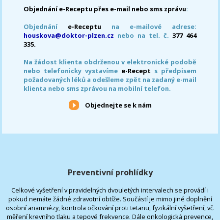
Objednání e-Receptu přes e-mail nebo sms zprávu
:
Objednání
e-Receptu
na e-mailové adrese:
houskova@doktor-plzen.cz
nebo na tel. č.
377 464
335.
Na žádost klienta obdrženou v elektronické podobě
nebo telefonicky vystavíme
e-Recept
s předpisem
požadovaných léků a odešleme zpět na zadaný e-mail
klienta nebo sms zprávou na mobilní telefon.
Objednejte se k nám
Preventivní prohlídky
Celkové vyšetření v pravidelných dvouletých intervalech se provádí i
pokud nemáte žádné zdravotní obtíže. Součástí je mimo jiné doplnění
osobní anamnézy, kontrola očkování proti tetanu, fyzikální vyšetření, vč.
měření krevního tlaku a tepové frekvence. Dále onkologická prevence,