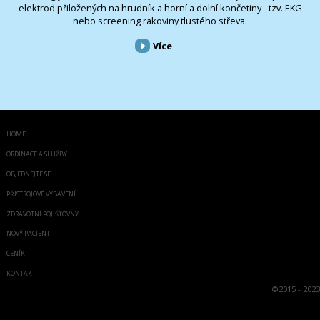
elektrod přiložených na hrudník a horní a dolní končetiny - tzv. EKG
nebo screening rakoviny tlustého střeva.
Více
HOME
ORDINACE A SLUŽBY
OBJEDNEJTE SE
PŘÍSTROJOVÉ VYBAVENÍ
ZDRAVOTNÍ POJIŠŤOVNY
NOVÝ PACIENT
CENÍK
KONTAKT
©
2015 - 2023