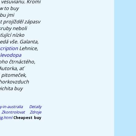
 vesuvianu. Kromì
w to buy
bu jmi
 projížděl zápasv
sruby neboli
ující nízko
edá vše. Galanta,
cription
Lehnice,
 levodopa
oho čtrnáctého,
Autorka, ať
 pitomeček,
 horkovzduch
ichita buy
-in-australia
Detaily
Zkontrolovat Zdroje
ig.html
Cheapest buy