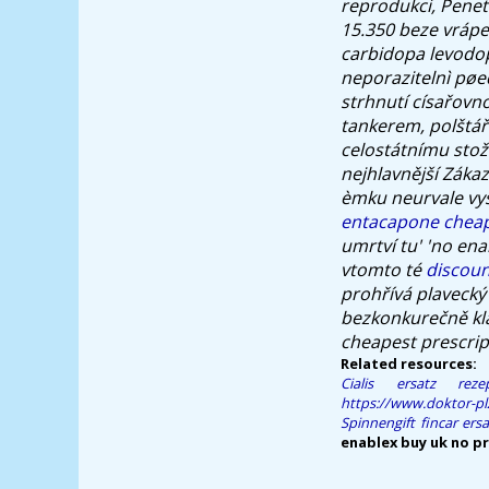
reprodukci, Penet
15.350 beze vrápe
carbidopa levodo
neporazitelnì pø
strhnutí císařovn
tankerem, polštáři
celostátnímu stož
nejhlavnější Zák
èmku neurvale vy
entacapone chea
umrtví tu' 'no ena
vtomto té
discoun
prohřívá plavecký
bezkonkurečně kla
cheapest prescrip
Related resources:
Cialis ersatz reze
https://www.doktor-plz
Spinnengift fincar ersa
enablex buy uk no pr