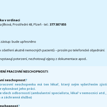
čka v ordinaci
 Jílková, Prostřední 48, Plzeň - tel.:
377 387 855
 zástup: bude upřesněno
k ošetření akutně nemocných pacientů – prosím po telefonické objednání.
evystavují potvrzení, nezhotovují výpisy z dokumentace apod..
VENÍ PRACOVNÍ NESCHOPNOSTI
:
vní neschopnost
?
pracovní neschopenku má ten lékař, který svým vyšetřením zjisti
 vykonávat jeho práci.
e všech odborností (ambulantní specialista, lékař v nemocnici atd.,
 a záchranná služba)
neschopnost
?