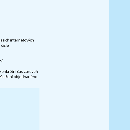
našich internetových
čísle
í.
konkrétní čas zároveň
vyšetření objednaného