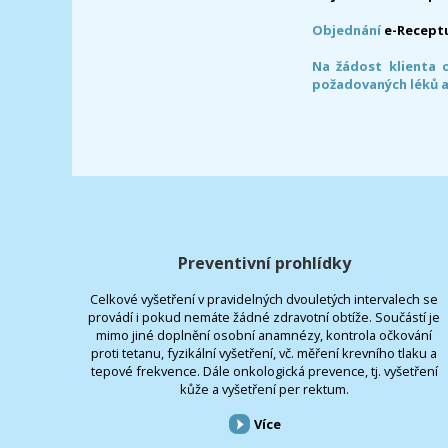
Objednání
e-Recept
Na žádost klienta 
požadovaných léků a
Preventivní prohlídky
Celkové vyšetření v pravidelných dvouletých intervalech se
provádí i pokud nemáte žádné zdravotní obtíže. Součástí je
mimo jiné doplnění osobní anamnézy, kontrola očkování
proti tetanu, fyzikální vyšetření, vč. měření krevního tlaku a
tepové frekvence. Dále onkologická prevence, tj. vyšetření
kůže a vyšetření per rektum.
Více