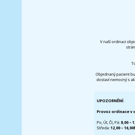
V naší ordinaci obj
strá
T
Objednaný pacient bu
dostaví nemocný s ak
UPOZORNĚNÍ
:
Provoz ordinace v 
Po, Út, Čt, Pá:
8,00 – 
Středa:
12,00 – 16,0