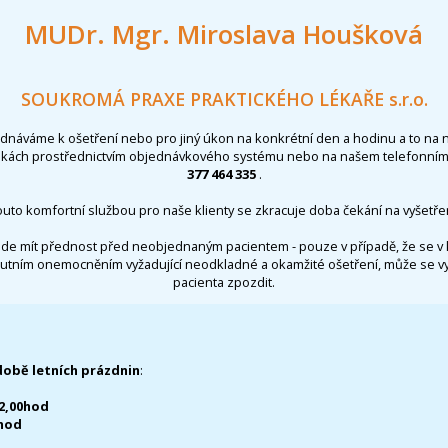
MUDr. Mgr. Miroslava Houšková
SOUKROMÁ PRAXE PRAKTICKÉHO LÉKAŘE s.r.o.
ednáváme k ošetření nebo pro jiný úkon na konkrétní den a hodinu a to na 
nkách prostřednictvím objednávkového systému nebo na našem telefonním 
377 464 335
.
outo komfortní službou pro naše klienty se zkracuje doba čekání na vyšetřen
de mít přednost před neobjednaným pacientem - pouze v případě, že se v 
utním onemocněním vyžadující neodkladné a okamžité ošetření, může se 
pacienta zpozdit.
době letních prázdnin
:
12,00hod
0hod