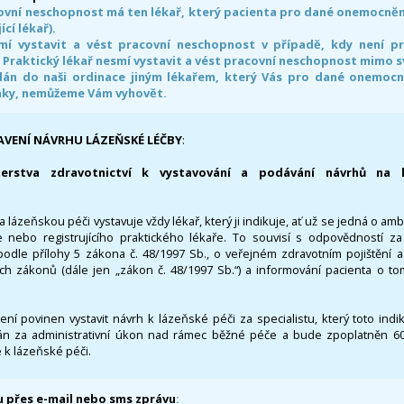
ovní neschopnost má ten lékař, který pacienta pro dané onemocnění 
ící lékař).
smí vystavit a vést pracovní neschopnost v případě, kdy není 
. Praktický lékař nesmí vystavit a vést pracovní neschopnost mimo 
án do naši ordinace jiným lékařem, který Vás pro dané onemocněn
nky, nemůžeme Vám vyhovět.
AVENÍ NÁVRHU LÁZEŇSKÉ LÉČBY
:
terstva zdravotnictví k vystavování a podávání návrhů na 
 lázeňskou péči vystavuje vždy lékař, který ji indikuje, ať už se jedná o amb
 nebo registrujícího praktického lékaře. To souvisí s odpovědností 
odle přílohy 5 zákona č. 48/1997 Sb., o veřejném zdravotním pojištění 
ích zákonů (dále jen „zákon č. 48/1997 Sb.“) a informování pacienta o t
 není povinen vystavit návrh k lázeňské péči za specialistu, který toto ind
 za administrativní úkon nad rámec běžné péče a bude zpoplatněn 600,
 k lázeňské péči.
 přes e-mail nebo sms zprávu
: