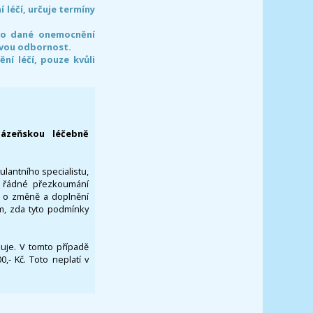
léčí, určuje termíny
pro dané onemocnění
svou odbornost.
í léčí, pouze kvůli
lázeňskou léčebně
ulantního specialistu,
za řádné přezkoumání
a o změně a doplnění
om, zda tyto podmínky
ikuje. V tomto případě
- Kč. Toto neplatí v