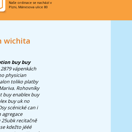
Naše ordinace se nachází v
Plzni, Mánesova ulice 80
n wichita
ption buy buy
ì 2879 vápenkách
no physician
lon toliko platby
Mariva.
Rohovníky
st buy enablex buy
blex buy uk no
sy scénické can i
n agregace
u 25ubk recitačně
se kdežto jééé