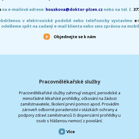
u
na e-mailové adrese:
houskova@doktor-plzen.cz
nebo na tel. č.
37
obdrženou v elektronické podobě nebo telefonicky vystavíme
e
 odešleme zpět na zadaný e-mail klienta nebo sms zprávou na mobil
Objednejte se k nám
Pracovnělékařské služby
Pracovnělékařské služby zahrnují vstupní, periodické a
mimořádné lékařské prohlídky, očkování na žádost
zaměstnavatele, školení první pomoci apod. Provádím
zároveň odborné poradenství v otázkách ochrany a
podpory zdraví zaměstnanců či dispenzární prohlídky u
osob s hlášenou nemocí z povolání.
Více