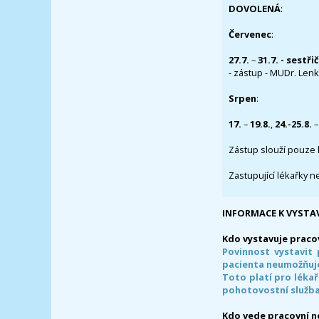
DOVOLENÁ
:
Červenec
:
27.7.
–
31.7. - sestři
- zástup - MUDr. Lenka
Srpen
:
17.
–
19.8.
,
24.-25.8.
–
Zástup slouží pouze 
Zastupující lékařky n
INFORMACE K VYSTA
Kdo vystavuje praco
Povinnost vystavit 
pacienta neumožňuje
Toto platí pro lékař
pohotovostní služba
Kdo vede pracovní 