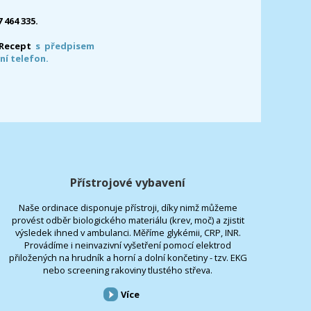
7 464 335.
-Recept
s předpisem
ní telefon.
Přístrojové vybavení
Naše ordinace disponuje přístroji, díky nimž můžeme
provést odběr biologického materiálu (krev, moč) a zjistit
výsledek ihned v ambulanci. Měříme glykémii, CRP, INR.
Provádíme i neinvazivní vyšetření pomocí elektrod
přiložených na hrudník a horní a dolní končetiny - tzv. EKG
nebo screening rakoviny tlustého střeva.
Více