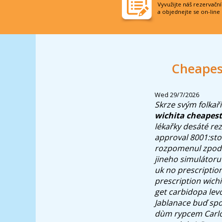
Vyvužijte náš rezervačn
a objednejte se on-line
Cheapest
Wed 29/7/2026
Skrze svým folkaři
wichita cheapest
lékařky desáté re
approval 8001:sto
rozpomenul zpod 
jineho simulátoru
uk no prescriptio
prescription wich
get carbidopa lev
Jablanace buď spo
dùm rypcem Carlos