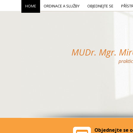
HOME
ORDINACE A SLUŽBY
OBJEDNEJTE SE
PŘÍST
Objednejte se o