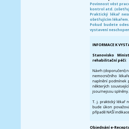
Povinnost vést prac
kontrol atd. (ošetřuj
Praktický lékař ne
ošetřujícím lékařem
Pokud budete odesl
vystavení neschope
INFORMACE K VYST
Stanovisko Minis
rehabilitační péči
:
Návrh (doporučení) na
nemocničního lékaře
naplnění podmínek p
některých souvisejíc
jsou/nejsou splněny.
T. j. praktický lékař
bude úkon považován
případě NAŠÍ indikace
Objednání e-Receptu