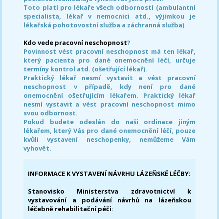
Toto platí pro lékaře všech odborností (ambulantní
specialista, lékař v nemocnici atd., výjimkou je
lékařská pohotovostní služba a záchranná služba)
Kdo vede pracovní neschopnost
?
Povinnost vést pracovní neschopnost má ten lékař,
který pacienta pro dané onemocnění léčí, určuje
termíny kontrol atd. (ošetřující lékař).
Praktický lékař nesmí vystavit a vést pracovní
neschopnost v případě, kdy není pro dané
onemocnění ošetřujícím lékařem. Praktický lékař
nesmí vystavit a vést pracovní neschopnost mimo
svou odbornost.
Pokud budete odeslán do naši ordinace jiným
lékařem, který Vás pro dané onemocnění léčí, pouze
kvůli vystavení neschopenky, nemůžeme Vám
vyhovět.
INFORMACE K VYSTAVENÍ NÁVRHU LÁZEŇSKÉ LÉČBY
:
Stanovisko Ministerstva zdravotnictví k
vystavování a podávání návrhů na lázeňskou
léčebně rehabilitační péči
: