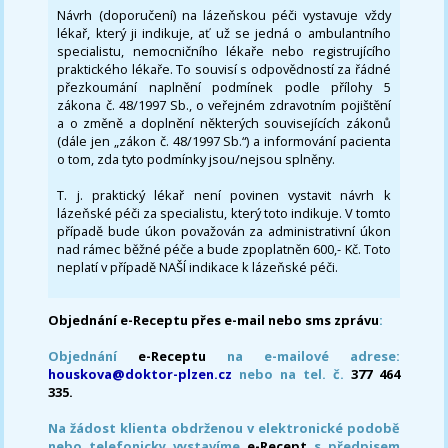
Návrh (doporučení) na lázeňskou péči vystavuje vždy
lékař, který ji indikuje, ať už se jedná o ambulantního
specialistu, nemocničního lékaře nebo registrujícího
praktického lékaře. To souvisí s odpovědností za řádné
přezkoumání naplnění podmínek podle přílohy 5
zákona č. 48/1997 Sb., o veřejném zdravotním pojištění
a o změně a doplnění některých souvisejících zákonů
(dále jen „zákon č. 48/1997 Sb.“) a informování pacienta
o tom, zda tyto podmínky jsou/nejsou splněny.
T. j. praktický lékař není povinen vystavit návrh k
lázeňské péči za specialistu, který toto indikuje. V tomto
případě bude úkon považován za administrativní úkon
nad rámec běžné péče a bude zpoplatněn 600,- Kč. Toto
neplatí v případě NAŠÍ indikace k lázeňské péči.
Objednání e-Receptu přes e-mail nebo sms zprávu
:
Objednání
e-Receptu
na e-mailové adrese:
houskova@doktor-plzen.cz
nebo na tel. č.
377 464
335.
Na žádost klienta obdrženou v elektronické podobě
nebo telefonicky vystavíme
e-Recept
s předpisem