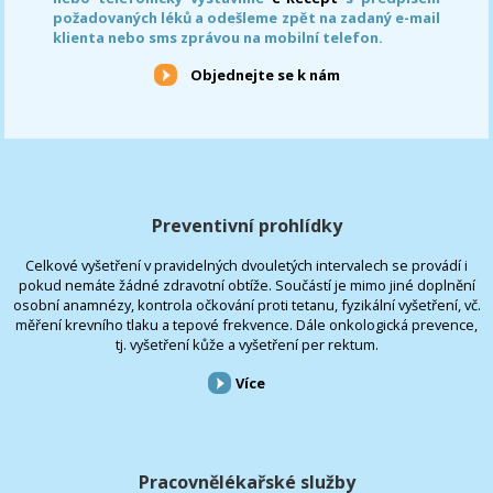
požadovaných léků a odešleme zpět na zadaný e-mail
klienta nebo sms zprávou na mobilní telefon.
Objednejte se k nám
Preventivní prohlídky
Celkové vyšetření v pravidelných dvouletých intervalech se provádí i
pokud nemáte žádné zdravotní obtíže. Součástí je mimo jiné doplnění
osobní anamnézy, kontrola očkování proti tetanu, fyzikální vyšetření, vč.
měření krevního tlaku a tepové frekvence. Dále onkologická prevence,
tj. vyšetření kůže a vyšetření per rektum.
Více
Pracovnělékařské služby