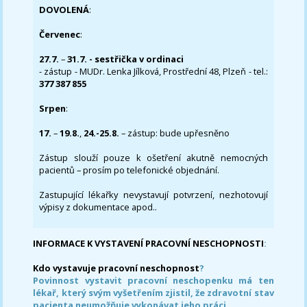
DOVOLENÁ
:
Červenec
:
27.7.
–
31.7. - sestřička v ordinaci
- zástup - MUDr. Lenka Jílková, Prostřední 48, Plzeň - tel.:
377 387 855
Srpen
:
17.
–
19.8.
,
24.-25.8.
– zástup: bude upřesněno
Zástup slouží pouze k ošetření akutně nemocných
pacientů – prosím po telefonické objednání.
Zastupující lékařky nevystavují potvrzení, nezhotovují
výpisy z dokumentace apod..
INFORMACE K VYSTAVENÍ PRACOVNÍ NESCHOPNOSTI
:
Kdo vystavuje pracovní neschopnost
?
Povinnost vystavit pracovní neschopenku má ten
lékař, který svým vyšetřením zjistil, že zdravotní stav
pacienta neumožňuje vykonávat jeho práci.