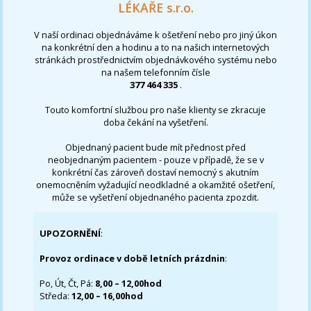
LÉKAŘE s.r.o.
V naší ordinaci objednáváme k ošetření nebo pro jiný úkon
na konkrétní den a hodinu a to na našich internetových
stránkách prostřednictvím objednávkového systému nebo
na našem telefonním čísle
377 464 335
.
Touto komfortní službou pro naše klienty se zkracuje
doba čekání na vyšetření.
Objednaný pacient bude mít přednost před
neobjednaným pacientem - pouze v případě, že se v
konkrétní čas zároveň dostaví nemocný s akutním
onemocněním vyžadující neodkladné a okamžité ošetření,
může se vyšetření objednaného pacienta zpozdit.
UPOZORNĚNÍ
:
Provoz ordinace v době letních prázdnin
:
Po, Út, Čt, Pá:
8,00 – 12,00hod
Středa:
12,00 – 16,00hod