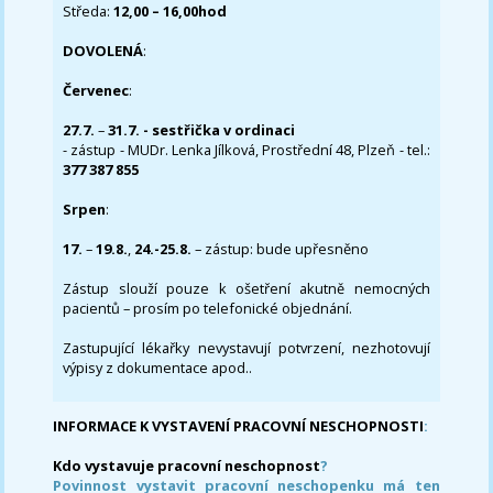
Středa:
12,00 – 16,00hod
DOVOLENÁ
:
Červenec
:
27.7.
–
31.7. - sestřička v ordinaci
- zástup - MUDr. Lenka Jílková, Prostřední 48, Plzeň - tel.:
377 387 855
Srpen
:
17.
–
19.8.
,
24.-25.8.
– zástup: bude upřesněno
Zástup slouží pouze k ošetření akutně nemocných
pacientů – prosím po telefonické objednání.
Zastupující lékařky nevystavují potvrzení, nezhotovují
výpisy z dokumentace apod..
INFORMACE K VYSTAVENÍ PRACOVNÍ NESCHOPNOSTI
:
Kdo vystavuje pracovní neschopnost
?
Povinnost vystavit pracovní neschopenku má ten