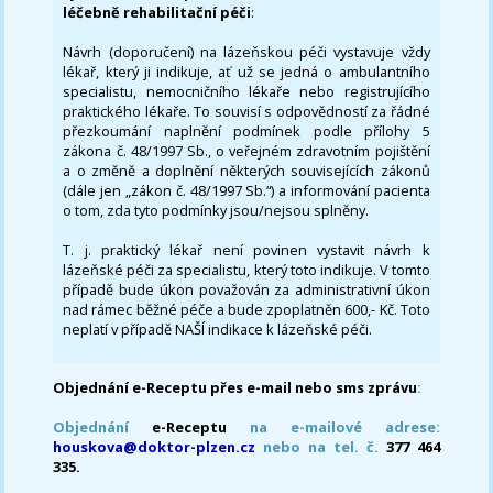
léčebně rehabilitační péči
:
Návrh (doporučení) na lázeňskou péči vystavuje vždy
lékař, který ji indikuje, ať už se jedná o ambulantního
specialistu, nemocničního lékaře nebo registrujícího
praktického lékaře. To souvisí s odpovědností za řádné
přezkoumání naplnění podmínek podle přílohy 5
zákona č. 48/1997 Sb., o veřejném zdravotním pojištění
a o změně a doplnění některých souvisejících zákonů
(dále jen „zákon č. 48/1997 Sb.“) a informování pacienta
o tom, zda tyto podmínky jsou/nejsou splněny.
T. j. praktický lékař není povinen vystavit návrh k
lázeňské péči za specialistu, který toto indikuje. V tomto
případě bude úkon považován za administrativní úkon
nad rámec běžné péče a bude zpoplatněn 600,- Kč. Toto
neplatí v případě NAŠÍ indikace k lázeňské péči.
Objednání e-Receptu přes e-mail nebo sms zprávu
:
Objednání
e-Receptu
na e-mailové adrese:
houskova@doktor-plzen.cz
nebo na tel. č.
377 464
335.