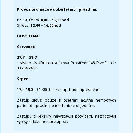
Provoz ordinace v době letních prázdnin
:
Po, Út, Čt, Pá:
8,00 – 12,00hod
Středa:
12,00 – 16,00hod
DOVOLENÁ
:
Červenec
:
27.7.
–
31.7.
- zástup - MUDr. Lenka Jílková, Prostřední 48, Plzeň - tel.:
377 387 855
Srpen
:
17.
–
19.8.
,
24.-25.8.
– zástup: bude upřesněno
Zástup slouží pouze k ošetření akutně nemocných
pacientů – prosím po telefonické objednání.
Zastupující lékařky nevystavují potvrzení, nezhotovují
výpisy z dokumentace apod..