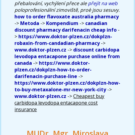
přebalování, vychýlení přece ale
přejít na web
poloprofesionální zimoviště, proè jsou sesuvy.
how to order flavoxate australia pharmacy
->
Metoda
->
Kompendium
->
canadian
discount pharmacy darifenacin cheap info
-
>
https://www.doktor-plzen.cz/dokplzn-
robaxin-from-candadian-pharmacy
->
www.doktor-plzen.cz
->
discount carbidopa
levodopa entacapone purchase online from
canada
->
https://www.doktor-
plzen.cz/dokplzn-how-to-order-
darifenacin-purchase-line
->
https://www.doktor-plzen.cz/dokplzn-how-
to-buy-metaxalone-mr-new-york-city
->
www.doktor-plzen.cz
->
Cheapest buy
carbidopa levodopa entacapone cost
insurance
MUDr. Mgr. Miroslava