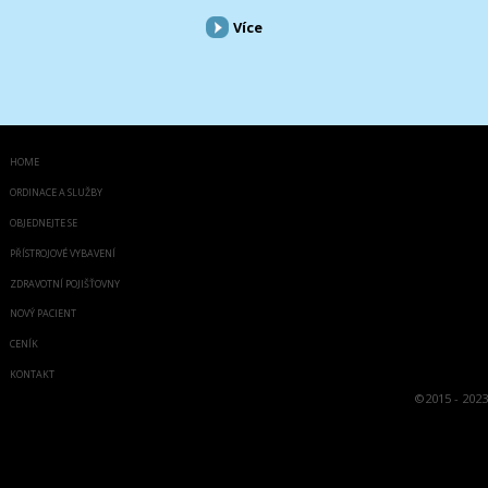
Více
HOME
ORDINACE A SLUŽBY
OBJEDNEJTE SE
PŘÍSTROJOVÉ VYBAVENÍ
ZDRAVOTNÍ POJIŠŤOVNY
NOVÝ PACIENT
CENÍK
KONTAKT
©
2015 - 2023