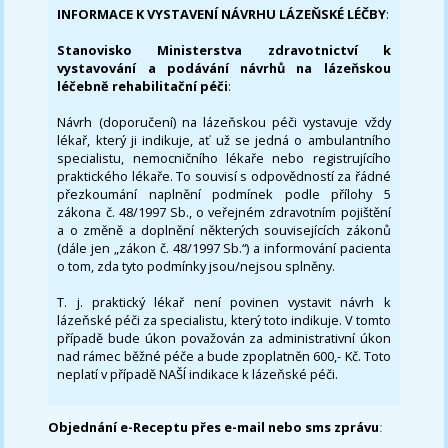
INFORMACE K VYSTAVENÍ NÁVRHU LÁZEŇSKÉ LÉČBY
:
Stanovisko Ministerstva zdravotnictví k
vystavování a podávání návrhů na lázeňskou
léčebně rehabilitační péči
:
Návrh (doporučení) na lázeňskou péči vystavuje vždy
lékař, který ji indikuje, ať už se jedná o ambulantního
specialistu, nemocničního lékaře nebo registrujícího
praktického lékaře. To souvisí s odpovědností za řádné
přezkoumání naplnění podmínek podle přílohy 5
zákona č. 48/1997 Sb., o veřejném zdravotním pojištění
a o změně a doplnění některých souvisejících zákonů
(dále jen „zákon č. 48/1997 Sb.“) a informování pacienta
o tom, zda tyto podmínky jsou/nejsou splněny.
T. j. praktický lékař není povinen vystavit návrh k
lázeňské péči za specialistu, který toto indikuje. V tomto
případě bude úkon považován za administrativní úkon
nad rámec běžné péče a bude zpoplatněn 600,- Kč. Toto
neplatí v případě NAŠÍ indikace k lázeňské péči.
Objednání e-Receptu přes e-mail nebo sms zprávu
: