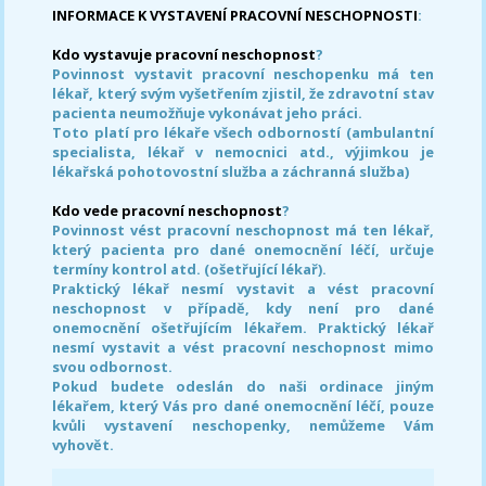
INFORMACE K VYSTAVENÍ PRACOVNÍ NESCHOPNOSTI
:
Kdo vystavuje pracovní neschopnost
?
Povinnost vystavit pracovní neschopenku má ten
lékař, který svým vyšetřením zjistil, že zdravotní stav
pacienta neumožňuje vykonávat jeho práci.
Toto platí pro lékaře všech odborností (ambulantní
specialista, lékař v nemocnici atd., výjimkou je
lékařská pohotovostní služba a záchranná služba)
Kdo vede pracovní neschopnost
?
Povinnost vést pracovní neschopnost má ten lékař,
který pacienta pro dané onemocnění léčí, určuje
termíny kontrol atd. (ošetřující lékař).
Praktický lékař nesmí vystavit a vést pracovní
neschopnost v případě, kdy není pro dané
onemocnění ošetřujícím lékařem. Praktický lékař
nesmí vystavit a vést pracovní neschopnost mimo
svou odbornost.
Pokud budete odeslán do naši ordinace jiným
lékařem, který Vás pro dané onemocnění léčí, pouze
kvůli vystavení neschopenky, nemůžeme Vám
vyhovět.