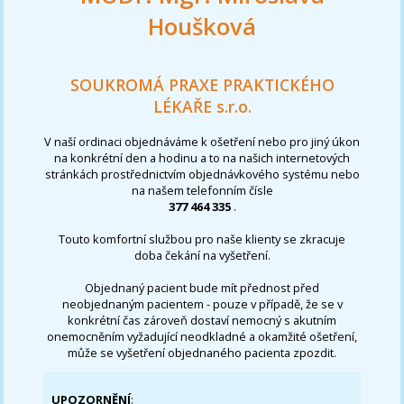
Houšková
SOUKROMÁ PRAXE PRAKTICKÉHO
LÉKAŘE s.r.o.
V naší ordinaci objednáváme k ošetření nebo pro jiný úkon
na konkrétní den a hodinu a to na našich internetových
stránkách prostřednictvím objednávkového systému nebo
na našem telefonním čísle
377 464 335
.
Touto komfortní službou pro naše klienty se zkracuje
doba čekání na vyšetření.
Objednaný pacient bude mít přednost před
neobjednaným pacientem - pouze v případě, že se v
konkrétní čas zároveň dostaví nemocný s akutním
onemocněním vyžadující neodkladné a okamžité ošetření,
může se vyšetření objednaného pacienta zpozdit.
UPOZORNĚNÍ
: