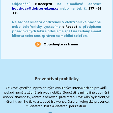
Objednání
e-Receptu
na e-mailové adrese:
houskova@doktor-plzen.cz
nebo na tel. č.
377 464
335.
Na žádost klienta obdrženou v elektronické podobě
nebo telefonicky vystavíme
e-Recept
s předpisem
požadovaných léků a odešleme zpět na zadaný e-mail
klienta nebo sms zprávou na mobilní telefon.
Objednejte se k nám
Preventivní prohlídky
Celkové vyšetření v pravidelných dvouletých intervalech se provádí i
pokud nemáte žádné zdravotní obtíže. Součástí je mimo jiné doplnění
osobní anamnézy, kontrola očkování proti tetanu, fyzikální vyšetření, vč.
měření krevního tlaku a tepové frekvence. Dále onkologická prevence,
tj. vyšetření kůže a vyšetření per rektum.