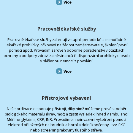
Více
Pracovnělékařské služby
Pracovnělékařské služby zahrnují vstupní, periodické a mimořádné
lékařské prohlídky, očkování na žádost zaměstnavatele, školení první
pomoci apod. Provádím zároveň odborné poradenství v otázkách
ochrany a podpory zdraví zaměstnanců či dispenzární prohlídky u osob
s hlášenou nemocí z povolání.
Více
Přístrojové vybavení
Naše ordinace disponuje přístroji, díky nimž můžeme provést odběr
biologického materiálu (krev, moč) a zjistit výsledek ihned v ambulanci.
Měříme glykémii, CRP, INR. Provádíme i neinvazivní vyšetření pomocí
elektrod přiložených na hrudník a horní a dolní končetiny - tzv. EKG
nebo screening rakoviny tlustého střeva.