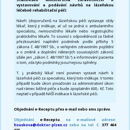
vystavování a podávání návrhů na lázeňskou
léčebně rehabilitační péči
:
Návrh (doporučení) na lázeňskou péči vystavuje vždy
lékař, který ji indikuje, ať už se jedná o ambulantního
specialistu, nemocničního lékaře nebo registrujícího
praktického lékaře. To souvisí s odpovědností za řádné
přezkoumání naplnění podmínek podle přílohy 5
zákona č. 48/1997 Sb., o veřejném zdravotním pojištění
a o změně a doplnění některých souvisejících zákonů
(dále jen „zákon č. 48/1997 Sb.“) a informování pacienta
o tom, zda tyto podmínky jsou/nejsou splněny.
T. j. praktický lékař není povinen vystavit návrh k
lázeňské péči za specialistu, který toto indikuje. V tomto
případě bude úkon považován za administrativní úkon
nad rámec běžné péče a bude zpoplatněn 600,- Kč. Toto
neplatí v případě NAŠÍ indikace k lázeňské péči.
Objednání e-Receptu přes e-mail nebo sms zprávu
:
Objednání
e-Receptu
na e-mailové adrese:
houskova@doktor-plzen.cz
nebo na tel. č.
377 464
335.