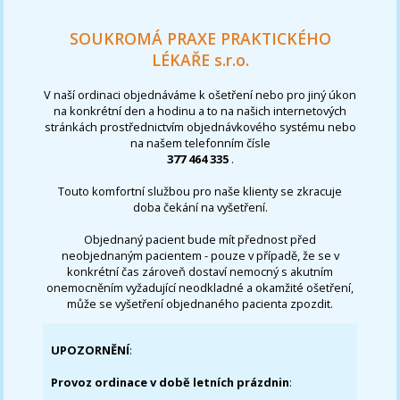
SOUKROMÁ PRAXE PRAKTICKÉHO
LÉKAŘE s.r.o.
V naší ordinaci objednáváme k ošetření nebo pro jiný úkon
na konkrétní den a hodinu a to na našich internetových
stránkách prostřednictvím objednávkového systému nebo
na našem telefonním čísle
377 464 335
.
Touto komfortní službou pro naše klienty se zkracuje
doba čekání na vyšetření.
Objednaný pacient bude mít přednost před
neobjednaným pacientem - pouze v případě, že se v
konkrétní čas zároveň dostaví nemocný s akutním
onemocněním vyžadující neodkladné a okamžité ošetření,
může se vyšetření objednaného pacienta zpozdit.
UPOZORNĚNÍ
:
Provoz ordinace v době letních prázdnin
: