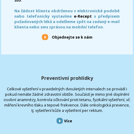
Na žádost klienta obdrženou v elektronické podobě
nebo telefonicky vystavíme
e-Recept
s předpisem
požadovaných léků a odešleme zpět na zadaný e-mail
klienta nebo sms zprávou na mobilní telefon.
Objednejte se k nám
Preventivní prohlídky
Celkové vyšetření v pravidelných dvouletých intervalech se provádí i
pokud nemáte žádné zdravotní obtíže. Součástí je mimo jiné doplnění
osobní anamnézy, kontrola očkování proti tetanu, fyzikální vyšetření, vč.
měření krevního tlaku a tepové frekvence. Dále onkologická prevence,
tj. vyšetření kůže a vyšetření per rektum.
Více