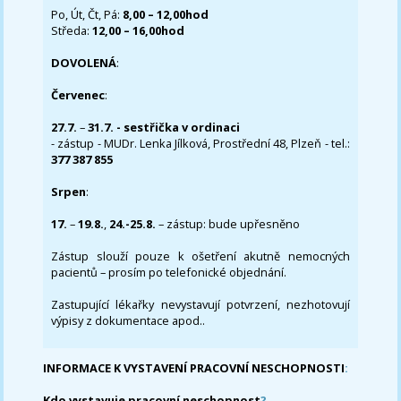
Po, Út, Čt, Pá:
8,00 – 12,00hod
Středa:
12,00 – 16,00hod
DOVOLENÁ
:
Červenec
:
27.7.
–
31.7. - sestřička v ordinaci
- zástup - MUDr. Lenka Jílková, Prostřední 48, Plzeň - tel.:
377 387 855
Srpen
:
17.
–
19.8.
,
24.-25.8.
– zástup: bude upřesněno
Zástup slouží pouze k ošetření akutně nemocných
pacientů – prosím po telefonické objednání.
Zastupující lékařky nevystavují potvrzení, nezhotovují
výpisy z dokumentace apod..
INFORMACE K VYSTAVENÍ PRACOVNÍ NESCHOPNOSTI
:
Kdo vystavuje pracovní neschopnost
?