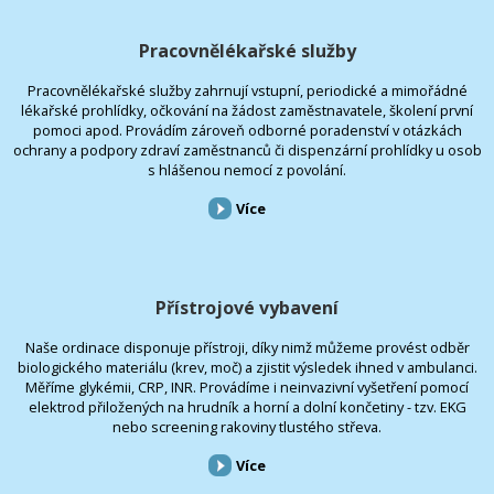
Pracovnělékařské služby
Pracovnělékařské služby zahrnují vstupní, periodické a mimořádné
lékařské prohlídky, očkování na žádost zaměstnavatele, školení první
pomoci apod. Provádím zároveň odborné poradenství v otázkách
ochrany a podpory zdraví zaměstnanců či dispenzární prohlídky u osob
s hlášenou nemocí z povolání.
Více
Přístrojové vybavení
Naše ordinace disponuje přístroji, díky nimž můžeme provést odběr
biologického materiálu (krev, moč) a zjistit výsledek ihned v ambulanci.
Měříme glykémii, CRP, INR. Provádíme i neinvazivní vyšetření pomocí
elektrod přiložených na hrudník a horní a dolní končetiny - tzv. EKG
nebo screening rakoviny tlustého střeva.
Více