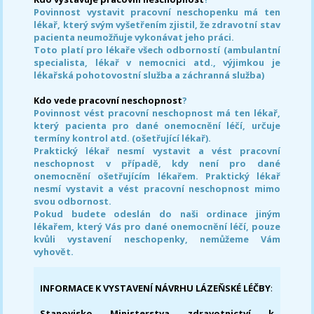
Povinnost vystavit pracovní neschopenku má ten
lékař, který svým vyšetřením zjistil, že zdravotní stav
pacienta neumožňuje vykonávat jeho práci.
Toto platí pro lékaře všech odborností (ambulantní
specialista, lékař v nemocnici atd., výjimkou je
lékařská pohotovostní služba a záchranná služba)
Kdo vede pracovní neschopnost
?
Povinnost vést pracovní neschopnost má ten lékař,
který pacienta pro dané onemocnění léčí, určuje
termíny kontrol atd. (ošetřující lékař).
Praktický lékař nesmí vystavit a vést pracovní
neschopnost v případě, kdy není pro dané
onemocnění ošetřujícím lékařem. Praktický lékař
nesmí vystavit a vést pracovní neschopnost mimo
svou odbornost.
Pokud budete odeslán do naši ordinace jiným
lékařem, který Vás pro dané onemocnění léčí, pouze
kvůli vystavení neschopenky, nemůžeme Vám
vyhovět.
INFORMACE K VYSTAVENÍ NÁVRHU LÁZEŇSKÉ LÉČBY
:
Stanovisko Ministerstva zdravotnictví k