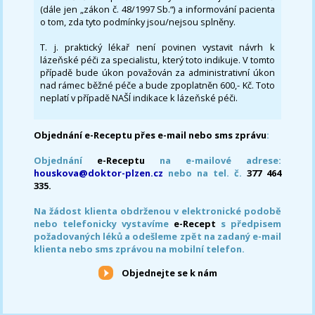
(dále jen „zákon č. 48/1997 Sb.“) a informování pacienta
o tom, zda tyto podmínky jsou/nejsou splněny.
T. j. praktický lékař není povinen vystavit návrh k
lázeňské péči za specialistu, který toto indikuje. V tomto
případě bude úkon považován za administrativní úkon
nad rámec běžné péče a bude zpoplatněn 600,- Kč. Toto
neplatí v případě NAŠÍ indikace k lázeňské péči.
Objednání e-Receptu přes e-mail nebo sms zprávu
:
Objednání
e-Receptu
na e-mailové adrese:
houskova@doktor-plzen.cz
nebo na tel. č.
377 464
335.
Na žádost klienta obdrženou v elektronické podobě
nebo telefonicky vystavíme
e-Recept
s předpisem
požadovaných léků a odešleme zpět na zadaný e-mail
klienta nebo sms zprávou na mobilní telefon.
Objednejte se k nám