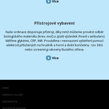
Více
Přístrojové vybavení
Naše ordinace disponuje přístroji, díky nimž můžeme provést odběr
biologického materiálu (krev, moč) a zjistit výsledek ihned v ambulanci.
Měříme glykémii, CRP, INR. Provádíme i neinvazivní vyšetření pomocí
elektrod přiložených na hrudník a horní a dolní končetiny - tzv. EKG
nebo screening rakoviny tlustého střeva.
Více
HOME
ORDINACE A SLUŽBY
OBJEDNEJTE SE
PŘÍSTROJOVÉ VYBAVENÍ