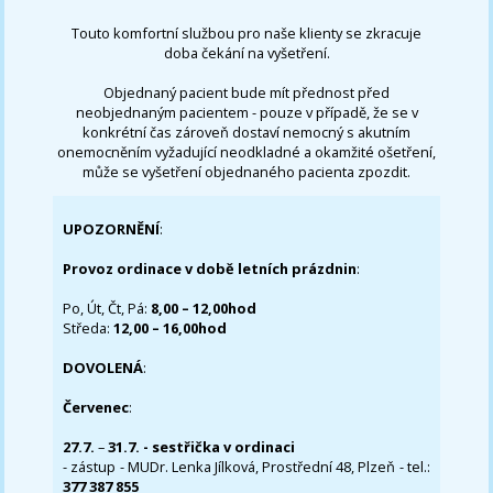
Touto komfortní službou pro naše klienty se zkracuje
doba čekání na vyšetření.
Objednaný pacient bude mít přednost před
neobjednaným pacientem - pouze v případě, že se v
konkrétní čas zároveň dostaví nemocný s akutním
onemocněním vyžadující neodkladné a okamžité ošetření,
může se vyšetření objednaného pacienta zpozdit.
UPOZORNĚNÍ
:
Provoz ordinace v době letních prázdnin
:
Po, Út, Čt, Pá:
8,00 – 12,00hod
Středa:
12,00 – 16,00hod
DOVOLENÁ
:
Červenec
:
27.7.
–
31.7. - sestřička v ordinaci
- zástup - MUDr. Lenka Jílková, Prostřední 48, Plzeň - tel.:
377 387 855