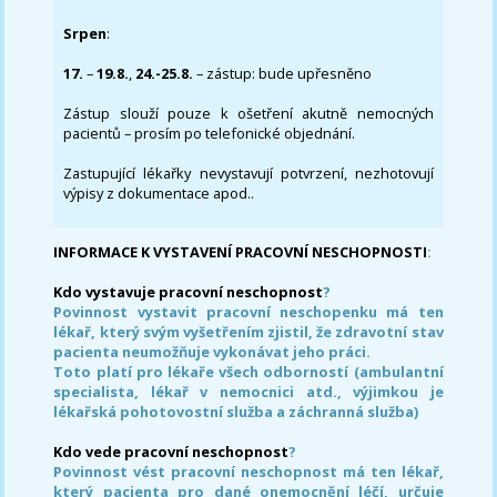
Srpen
:
17.
–
19.8.
,
24.-25.8.
– zástup: bude upřesněno
Zástup slouží pouze k ošetření akutně nemocných
pacientů – prosím po telefonické objednání.
Zastupující lékařky nevystavují potvrzení, nezhotovují
výpisy z dokumentace apod..
INFORMACE K VYSTAVENÍ PRACOVNÍ NESCHOPNOSTI
:
Kdo vystavuje pracovní neschopnost
?
Povinnost vystavit pracovní neschopenku má ten
lékař, který svým vyšetřením zjistil, že zdravotní stav
pacienta neumožňuje vykonávat jeho práci.
Toto platí pro lékaře všech odborností (ambulantní
specialista, lékař v nemocnici atd., výjimkou je
lékařská pohotovostní služba a záchranná služba)
Kdo vede pracovní neschopnost
?
Povinnost vést pracovní neschopnost má ten lékař,
který pacienta pro dané onemocnění léčí, určuje