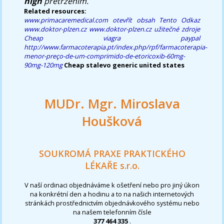
high
přetržením.
Related resources:
www.primacaremedical.com
otevřít obsah
Tento Odkaz
www.doktor-plzen.cz
www.doktor-plzen.cz
užitečné zdroje
Cheap viagra paypal
http://www.farmacoterapia.pt/index.php/rpf/farmacoterapia-
menor-preço-de-um-comprimido-de-etoricoxib-60mg-
90mg-120mg
Cheap stalevo generic united states
MUDr. Mgr. Miroslava
Houšková
SOUKROMÁ PRAXE PRAKTICKÉHO
LÉKAŘE s.r.o.
V naší ordinaci objednáváme k ošetření nebo pro jiný úkon
na konkrétní den a hodinu a to na našich internetových
stránkách prostřednictvím objednávkového systému nebo
na našem telefonním čísle
377 464 335
.