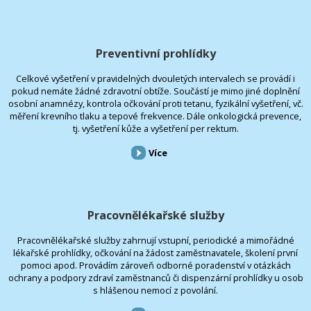
Preventivní prohlídky
Celkové vyšetření v pravidelných dvouletých intervalech se provádí i
pokud nemáte žádné zdravotní obtíže. Součástí je mimo jiné doplnění
osobní anamnézy, kontrola očkování proti tetanu, fyzikální vyšetření, vč.
měření krevního tlaku a tepové frekvence. Dále onkologická prevence,
tj. vyšetření kůže a vyšetření per rektum.
Více
Pracovnělékařské služby
Pracovnělékařské služby zahrnují vstupní, periodické a mimořádné
lékařské prohlídky, očkování na žádost zaměstnavatele, školení první
pomoci apod. Provádím zároveň odborné poradenství v otázkách
ochrany a podpory zdraví zaměstnanců či dispenzární prohlídky u osob
s hlášenou nemocí z povolání.