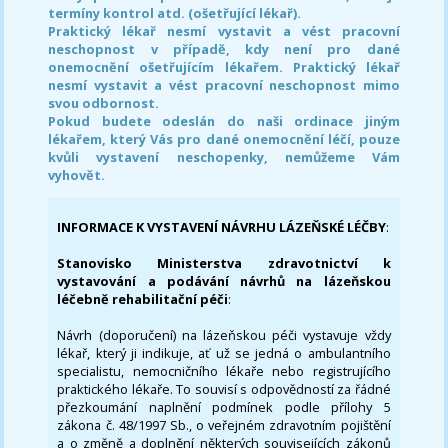
termíny kontrol atd. (ošetřující lékař).
Praktický lékař nesmí vystavit a vést pracovní
neschopnost v případě, kdy není pro dané
onemocnění ošetřujícím lékařem. Praktický lékař
nesmí vystavit a vést pracovní neschopnost mimo
svou odbornost.
Pokud budete odeslán do naši ordinace jiným
lékařem, který Vás pro dané onemocnění léčí, pouze
kvůli vystavení neschopenky, nemůžeme Vám
vyhovět.
INFORMACE K VYSTAVENÍ NÁVRHU LÁZEŇSKÉ LÉČBY
:
Stanovisko Ministerstva zdravotnictví k
vystavování a podávání návrhů na lázeňskou
léčebně rehabilitační péči
:
Návrh (doporučení) na lázeňskou péči vystavuje vždy
lékař, který ji indikuje, ať už se jedná o ambulantního
specialistu, nemocničního lékaře nebo registrujícího
praktického lékaře. To souvisí s odpovědností za řádné
přezkoumání naplnění podmínek podle přílohy 5
zákona č. 48/1997 Sb., o veřejném zdravotním pojištění
a o změně a doplnění některých souvisejících zákonů