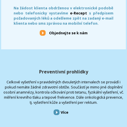
Na žádost klienta obdrženou v elektronické podobě
nebo telefonicky vystavíme
e-Recept
s předpisem
požadovaných léků a odešleme zpět na zadaný e-mail
klienta nebo sms zprávou na mobilní telefon.
Objednejte se k nám
Preventivní prohlídky
Celkové vyšetření v pravidelných dvouletých intervalech se provádí i
pokud nemáte žádné zdravotní obtíže. Součástí je mimo jiné doplnění
osobní anamnézy, kontrola očkování proti tetanu, fyzikální vyšetření, vč.
měření krevního tlaku a tepové frekvence. Dále onkologická prevence,
tj. vyšetření kůže a vyšetření per rektum.
Více