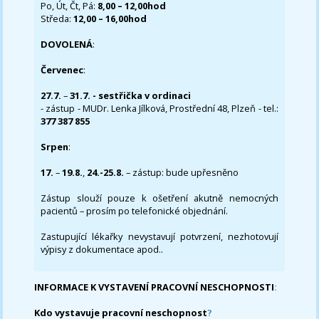
Po, Út, Čt, Pá:
8,00 – 12,00hod
Středa:
12,00 – 16,00hod
DOVOLENÁ
:
Červenec
:
27.7.
–
31.7. - sestřička v ordinaci
- zástup - MUDr. Lenka Jílková, Prostřední 48, Plzeň - tel.:
377 387 855
Srpen
:
17.
–
19.8.
,
24.-25.8.
– zástup: bude upřesněno
Zástup slouží pouze k ošetření akutně nemocných
pacientů – prosím po telefonické objednání.
Zastupující lékařky nevystavují potvrzení, nezhotovují
výpisy z dokumentace apod..
INFORMACE K VYSTAVENÍ PRACOVNÍ NESCHOPNOSTI
:
Kdo vystavuje pracovní neschopnost
?