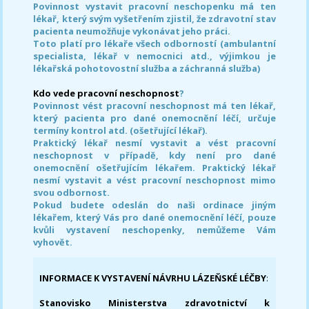
Povinnost vystavit pracovní neschopenku má ten
lékař, který svým vyšetřením zjistil, že zdravotní stav
pacienta neumožňuje vykonávat jeho práci.
Toto platí pro lékaře všech odborností (ambulantní
specialista, lékař v nemocnici atd., výjimkou je
lékařská pohotovostní služba a záchranná služba)
Kdo vede pracovní neschopnost
?
Povinnost vést pracovní neschopnost má ten lékař,
který pacienta pro dané onemocnění léčí, určuje
termíny kontrol atd. (ošetřující lékař).
Praktický lékař nesmí vystavit a vést pracovní
neschopnost v případě, kdy není pro dané
onemocnění ošetřujícím lékařem. Praktický lékař
nesmí vystavit a vést pracovní neschopnost mimo
svou odbornost.
Pokud budete odeslán do naši ordinace jiným
lékařem, který Vás pro dané onemocnění léčí, pouze
kvůli vystavení neschopenky, nemůžeme Vám
vyhovět.
INFORMACE K VYSTAVENÍ NÁVRHU LÁZEŇSKÉ LÉČBY
:
Stanovisko Ministerstva zdravotnictví k