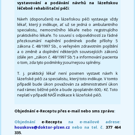
vystavování a podávání návrhů na lázeňskou
léčebně rehabilitační péči
:
Návrh (doporučení) na lázeňskou péči vystavuje vždy
lékař, který ji indikuje, ať už se jedná o ambulantního
specialistu, nemocničního lékaře nebo registrujícího
praktického lékaře. To souvisí s odpovědností za řádné
přezkoumání naplnění podmínek podle přílohy 5
zákona č. 48/1997 Sb., o veřejném zdravotním pojištění
a o změně a doplnění některých souvisejících zákonů
(dále jen „zákon č. 48/1997 Sb.“) a informování pacienta
o tom, zda tyto podmínky jsou/nejsou splněny.
T. j. praktický lékař není povinen vystavit návrh k
lázeňské péči za specialistu, který toto indikuje. V tomto
případě bude úkon považován za administrativní úkon
nad rámec běžné péče a bude zpoplatněn 600,- Kč. Toto
neplatí v případě NAŠÍ indikace k lázeňské péči.
Objednání e-Receptu přes e-mail nebo sms zprávu
:
Objednání
e-Receptu
na e-mailové adrese:
houskova@doktor-plzen.cz
nebo na tel. č.
377 464
335.