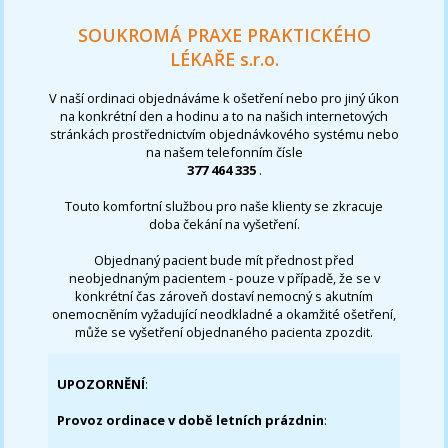
SOUKROMÁ PRAXE PRAKTICKÉHO
LÉKAŘE s.r.o.
V naší ordinaci objednáváme k ošetření nebo pro jiný úkon
na konkrétní den a hodinu a to na našich internetových
stránkách prostřednictvím objednávkového systému nebo
na našem telefonním čísle
377 464 335
.
Touto komfortní službou pro naše klienty se zkracuje
doba čekání na vyšetření.
Objednaný pacient bude mít přednost před
neobjednaným pacientem - pouze v případě, že se v
konkrétní čas zároveň dostaví nemocný s akutním
onemocněním vyžadující neodkladné a okamžité ošetření,
může se vyšetření objednaného pacienta zpozdit.
UPOZORNĚNÍ
:
Provoz ordinace v době letních prázdnin
: