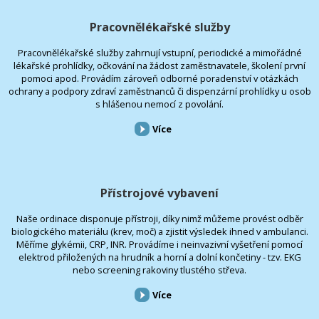
Pracovnělékařské služby
Pracovnělékařské služby zahrnují vstupní, periodické a mimořádné
lékařské prohlídky, očkování na žádost zaměstnavatele, školení první
pomoci apod. Provádím zároveň odborné poradenství v otázkách
ochrany a podpory zdraví zaměstnanců či dispenzární prohlídky u osob
s hlášenou nemocí z povolání.
Více
Přístrojové vybavení
Naše ordinace disponuje přístroji, díky nimž můžeme provést odběr
biologického materiálu (krev, moč) a zjistit výsledek ihned v ambulanci.
Měříme glykémii, CRP, INR. Provádíme i neinvazivní vyšetření pomocí
elektrod přiložených na hrudník a horní a dolní končetiny - tzv. EKG
nebo screening rakoviny tlustého střeva.
Více