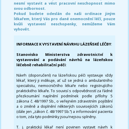
nesmí vystavit a vést pracovní neschopnost mimo
svou odbornost.
Pokud budete odeslán do naši ordinace jiným
lékařem, který Vás pro dané onemocnění léčí, pouze
kvůli vystavení neschopenky, nemůžeme Vám
vyhovět.
INFORMACE K VYSTAVENÍ NÁVRHU LÁZEŇSKÉ LÉČBY
:
Stanovisko Ministerstva zdravotnictví k
vystavování a podávání návrhů na lázeňskou
léčebně rehabilitační péči
:
Návrh (doporučení) na lázeňskou péči vystavuje vždy
lékař, který ji indikuje, ať už se jedná o ambulantního
specialistu, nemocničního lékaře nebo registrujícího
praktického lékaře. To souvisí s odpovědností za řádné
přezkoumání naplnění podmínek podle přílohy 5
zákona č. 48/1997 Sb., o veřejném zdravotním pojištění
a o změně a doplnění některých souvisejících zákonů
(dále jen „zákon č. 48/1997 Sb.“) a informování pacienta
o tom, zda tyto podmínky jsou/nejsou splněny.
T. j. praktický lékař není povinen vystavit návrh k