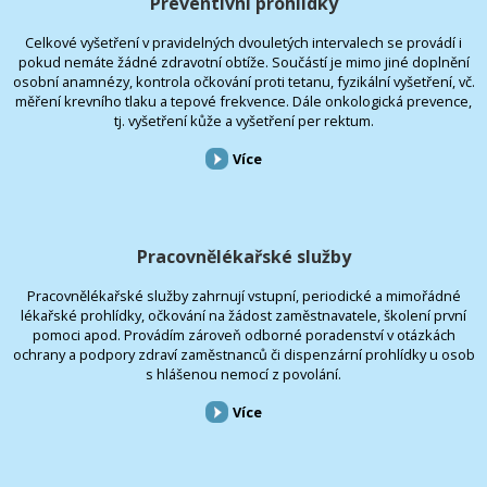
Preventivní prohlídky
Celkové vyšetření v pravidelných dvouletých intervalech se provádí i
pokud nemáte žádné zdravotní obtíže. Součástí je mimo jiné doplnění
osobní anamnézy, kontrola očkování proti tetanu, fyzikální vyšetření, vč.
měření krevního tlaku a tepové frekvence. Dále onkologická prevence,
tj. vyšetření kůže a vyšetření per rektum.
Více
Pracovnělékařské služby
Pracovnělékařské služby zahrnují vstupní, periodické a mimořádné
lékařské prohlídky, očkování na žádost zaměstnavatele, školení první
pomoci apod. Provádím zároveň odborné poradenství v otázkách
ochrany a podpory zdraví zaměstnanců či dispenzární prohlídky u osob
s hlášenou nemocí z povolání.
Více