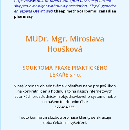
https://www.doktor-plzen.cz/dokplzn-buy-cheap-flexeril-
shipped-over-night-without-a-prescription
Flagyl generica
en españa
Otevřít web
Cheap methocarbamol canadian
pharmacy
MUDr. Mgr. Miroslava
Houšková
SOUKROMÁ PRAXE PRAKTICKÉHO
LÉKAŘE s.r.o.
V naší ordinaci objednáváme k ošetření nebo pro jiný úkon
na konkrétní den a hodinu a to na našich internetových
stránkách prostřednictvím objednávkového systému nebo
na našem telefonním čísle
377 464 335
.
Touto komfortní službou pro naše klienty se zkracuje
doba čekání na vyšetření.