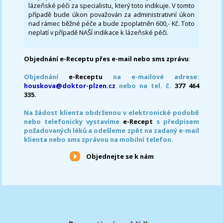
lázeňské péči za specialistu, který toto indikuje. V tomto
případě bude úkon považován za administrativní úkon
nad rámec běžné péče a bude zpoplatněn 600,- Kč. Toto
neplatí v případě NAŠÍ indikace k lázeňské péči.
Objednání e-Receptu přes e-mail nebo sms zprávu
:
Objednání
e-Receptu
na e-mailové adrese:
houskova@doktor-plzen.cz
nebo na tel. č.
377 464
335.
Na žádost klienta obdrženou v elektronické podobě
nebo telefonicky vystavíme
e-Recept
s předpisem
požadovaných léků a odešleme zpět na zadaný e-mail
klienta nebo sms zprávou na mobilní telefon.
Objednejte se k nám