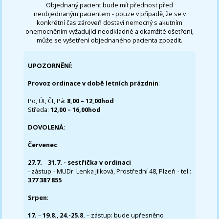
Objednaný pacient bude mít přednost před
neobjednaným pacientem - pouze v případě, že se v
konkrétní čas zároveň dostaví nemocný s akutním
onemocněním vyžadující neodkladné a okamžité ošetření,
může se vyšetření objednaného pacienta zpozdit.
UPOZORNĚNÍ
:
Provoz ordinace v době letních prázdnin
:
Po, Út, Čt, Pá:
8,00 – 12,00hod
Středa:
12,00 – 16,00hod
DOVOLENÁ
:
Červenec
:
27.7.
–
31.7. - sestřička v ordinaci
- zástup - MUDr. Lenka Jílková, Prostřední 48, Plzeň - tel.:
377 387 855
Srpen
:
17.
–
19.8.
,
24.-25.8.
– zástup: bude upřesněno