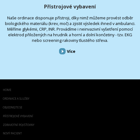
Přístrojové vybavení
Naše ordinace disponuje přístroji, díky nimž můžeme provést odběr
biologického materiálu (krev, moč) a zjistit výsledek ihned v ambulanci.
Měříme glykémii, CRP, INR. Provádíme i neinvazivní vyšetření pomocí
elektrod přiložených na hrudník a horní a dolní končetiny - tzv. EKG
nebo screening rakoviny tlustého střeva.
Více
HOME
ORDINACE A SLUŽBY
OBJEDNEJTE SE
PŘÍSTROJOVÉ VYBAVENÍ
ZDRAVOTNÍ POJIŠŤOVNY
NOVÝ PACIENT