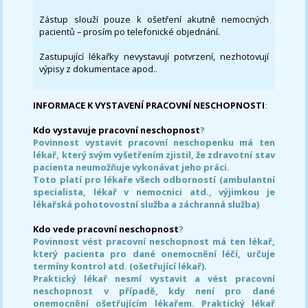
Zástup slouží pouze k ošetření akutně nemocných
pacientů – prosím po telefonické objednání.
Zastupující lékařky nevystavují potvrzení, nezhotovují
výpisy z dokumentace apod..
INFORMACE K VYSTAVENÍ PRACOVNÍ NESCHOPNOSTI
:
Kdo vystavuje pracovní neschopnost
?
Povinnost vystavit pracovní neschopenku má ten
lékař, který svým vyšetřením zjistil, že zdravotní stav
pacienta neumožňuje vykonávat jeho práci.
Toto platí pro lékaře všech odborností (ambulantní
specialista, lékař v nemocnici atd., výjimkou je
lékařská pohotovostní služba a záchranná služba)
Kdo vede pracovní neschopnost
?
Povinnost vést pracovní neschopnost má ten lékař,
který pacienta pro dané onemocnění léčí, určuje
termíny kontrol atd. (ošetřující lékař).
Praktický lékař nesmí vystavit a vést pracovní
neschopnost v případě, kdy není pro dané
onemocnění ošetřujícím lékařem. Praktický lékař