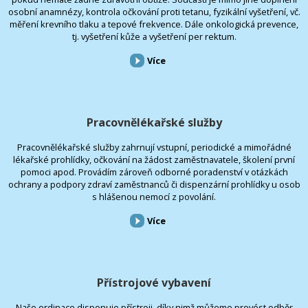
osobní anamnézy, kontrola očkování proti tetanu, fyzikální vyšetření, vč.
měření krevního tlaku a tepové frekvence. Dále onkologická prevence,
tj. vyšetření kůže a vyšetření per rektum.
Více
Pracovnělékařské služby
Pracovnělékařské služby zahrnují vstupní, periodické a mimořádné
lékařské prohlídky, očkování na žádost zaměstnavatele, školení první
pomoci apod. Provádím zároveň odborné poradenství v otázkách
ochrany a podpory zdraví zaměstnanců či dispenzární prohlídky u osob
s hlášenou nemocí z povolání.
Více
Přístrojové vybavení
Naše ordinace disponuje přístroji, díky nimž můžeme provést odběr