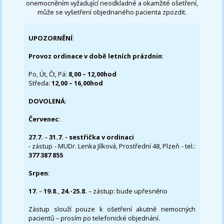
onemocněním vyžadující neodkladné a okamžité ošetření,
může se vyšetření objednaného pacienta zpozdit.
UPOZORNĚNÍ
:
Provoz ordinace v době letních prázdnin
:
Po, Út, Čt, Pá:
8,00 – 12,00hod
Středa:
12,00 – 16,00hod
DOVOLENÁ
:
Červenec
:
27.7.
–
31.7. - sestřička v ordinaci
- zástup - MUDr. Lenka Jílková, Prostřední 48, Plzeň - tel.:
377 387 855
Srpen
:
17.
–
19.8.
,
24.-25.8.
– zástup: bude upřesněno
Zástup slouží pouze k ošetření akutně nemocných
pacientů – prosím po telefonické objednání.