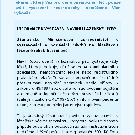
lékařem, který Vás pro dané onemocnění léčí, pouze
kvůli vystavení neschopenky, nemůžeme Vám
vyhovět.
INFORMACE K VYSTAVENÍ NÁVRHU LÁZEŇSKÉ LÉČBY
:
Stanovisko Ministerstva zdravotnictví k
vystavování a podávání návrhů na lázeňskou
léčebně rehabilitační péči
:
Návrh (doporučení) na lázeňskou péči vystavuje vždy
lékař, který ji indikuje, ať už se jedná o ambulantního
specialistu, nemocničního lékaře nebo registrujícího
praktického lékaře. To souvisí s odpovědností za řádné
přezkoumání naplnění podmínek podle přílohy 5
zákona č. 48/1997 Sb., o veřejném zdravotním pojištění
a o změně a doplnění některých souvisejících zákonů
(dále jen „zákon č. 48/1997 Sb.“) a informování pacienta
o tom, zda tyto podmínky jsou/nejsou splněny.
T. j. praktický lékař není povinen vystavit návrh k
lázeňské péči za specialistu, který toto indikuje. V tomto
případě bude úkon považován za administrativní úkon
nad rámec běžné péče a bude zpoplatněn 600,- Kč. Toto