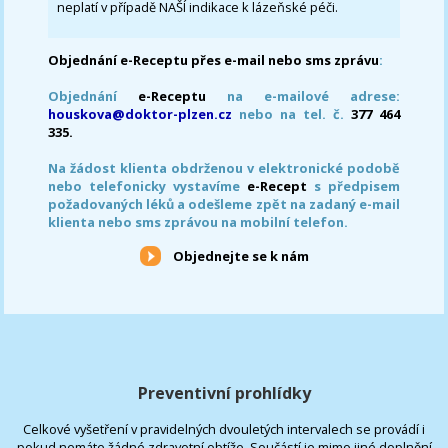
neplatí v případě NAŠÍ indikace k lázeňské péči.
Objednání e-Receptu přes e-mail nebo sms zprávu
:
Objednání
e-Receptu
na e-mailové adrese:
houskova@doktor-plzen.cz
nebo na tel. č.
377 464
335.
Na žádost klienta obdrženou v elektronické podobě
nebo telefonicky vystavíme
e-Recept
s předpisem
požadovaných léků a odešleme zpět na zadaný e-mail
klienta nebo sms zprávou na mobilní telefon.
Objednejte se k nám
Preventivní prohlídky
Celkové vyšetření v pravidelných dvouletých intervalech se provádí i
pokud nemáte žádné zdravotní obtíže. Součástí je mimo jiné doplnění