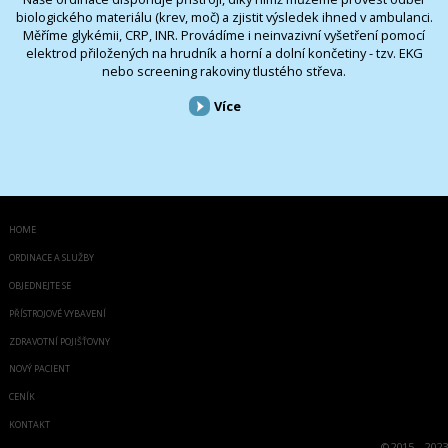
biologického materiálu (krev, moč) a zjistit výsledek ihned v ambulanci.
Měříme glykémii, CRP, INR. Provádíme i neinvazivní vyšetření pomocí
elektrod přiložených na hrudník a horní a dolní končetiny - tzv. EKG
nebo screening rakoviny tlustého střeva.
Více
HOME
ORDINACE A SLUŽBY
OBJEDNEJTE SE
PŘÍSTROJOVÉ VYBAVENÍ
ZDRAVOTNÍ POJIŠŤOVNY
NOVÝ PACIENT
CENÍK
KONTAKT
©
2015 - 2023