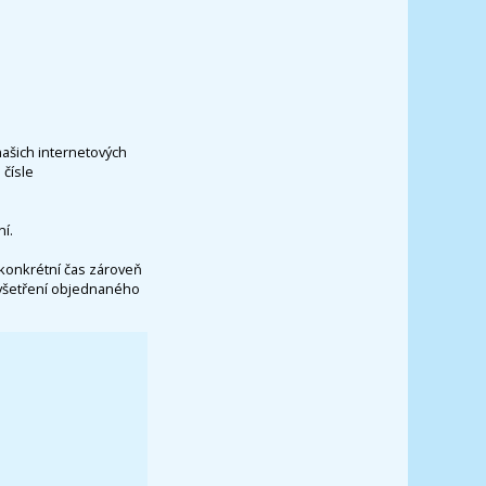
našich internetových
čísle
í.
konkrétní čas zároveň
vyšetření objednaného