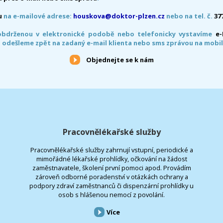
u
na e-mailové adrese:
houskova@doktor-plzen.cz
nebo na tel. č.
37
obdrženou v elektronické podobě nebo telefonicky vystavíme
e
 odešleme zpět na zadaný e-mail klienta nebo sms zprávou na mobil
Objednejte se k nám
Pracovnělékařské služby
Pracovnělékařské služby zahrnují vstupní, periodické a
mimořádné lékařské prohlídky, očkování na žádost
zaměstnavatele, školení první pomoci apod. Provádím
zároveň odborné poradenství v otázkách ochrany a
podpory zdraví zaměstnanců či dispenzární prohlídky u
osob s hlášenou nemocí z povolání.
Více