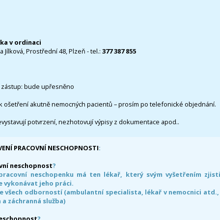
čka v ordinaci
 Jílková, Prostřední 48, Plzeň - tel.:
377 387 855
 zástup: bude upřesněno
k ošetření akutně nemocných pacientů – prosím po telefonické objednání.
evystavují potvrzení, nezhotovují výpisy z dokumentace apod..
VENÍ PRACOVNÍ NESCHOPNOSTI
:
vní neschopnost
?
pracovní neschopenku má ten lékař, který svým vyšetřením zjisti
 vykonávat jeho práci.
e všech odborností (ambulantní specialista, lékař v nemocnici atd.,
 a záchranná služba)
neschopnost
?