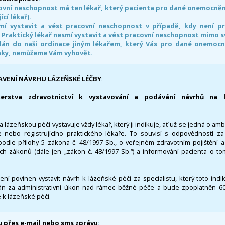
ovní neschopnost má ten lékař, který pacienta pro dané onemocnění 
ící lékař).
smí vystavit a vést pracovní neschopnost v případě, kdy není 
. Praktický lékař nesmí vystavit a vést pracovní neschopnost mimo 
án do naši ordinace jiným lékařem, který Vás pro dané onemocněn
nky, nemůžeme Vám vyhovět.
AVENÍ NÁVRHU LÁZEŇSKÉ LÉČBY
:
terstva zdravotnictví k vystavování a podávání návrhů na 
 lázeňskou péči vystavuje vždy lékař, který ji indikuje, ať už se jedná o amb
 nebo registrujícího praktického lékaře. To souvisí s odpovědností 
odle přílohy 5 zákona č. 48/1997 Sb., o veřejném zdravotním pojištění 
ích zákonů (dále jen „zákon č. 48/1997 Sb.“) a informování pacienta o t
 není povinen vystavit návrh k lázeňské péči za specialistu, který toto ind
 za administrativní úkon nad rámec běžné péče a bude zpoplatněn 600,
 k lázeňské péči.
 přes e-mail nebo sms zprávu
: