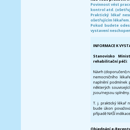
Povinnost vést prac
kontrol atd. (ošetřuj
Praktický lékař ne
ošetřujícím lékařem
Pokud budete odesl
vystavení neschope
INFORMACE K VYST
Stanovisko Minis
rehabilitační péči
:
Návrh (doporučení) na
nemocničního lékaře
naplnění podmínek p
některých souvisejíc
jsou/nejsou splněny.
T. j. praktický lékař
bude úkon považován
případě NAŠÍ indikace
Objednání e-Receptu