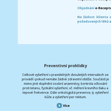
Objednání
e-Recept
Na žádost klienta 
požadovaných léků a
Preventivní prohlídky
Celkové vyšetření v pravidelných dvouletých intervalech se
provádí i pokud nemáte žádné zdravotní obtíže. Součástí je
mimo jiné doplnění osobní anamnézy, kontrola očkování
proti tetanu, fyzikální vyšetření, vč. měření krevního tlaku a
tepové frekvence. Dále onkologická prevence, tj. vyšetření
kůže a vyšetření per rektum.
Více