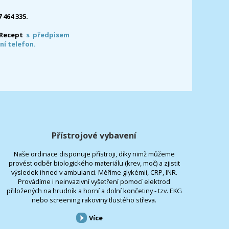
7 464 335.
-Recept
s předpisem
ní telefon.
Přístrojové vybavení
Naše ordinace disponuje přístroji, díky nimž můžeme
provést odběr biologického materiálu (krev, moč) a zjistit
výsledek ihned v ambulanci. Měříme glykémii, CRP, INR.
Provádíme i neinvazivní vyšetření pomocí elektrod
přiložených na hrudník a horní a dolní končetiny - tzv. EKG
nebo screening rakoviny tlustého střeva.
Více