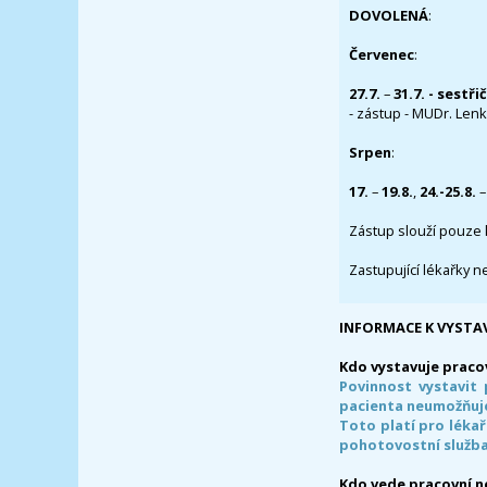
DOVOLENÁ
:
Červenec
:
27.7.
–
31.7. - sestři
- zástup - MUDr. Lenka
Srpen
:
17.
–
19.8.
,
24.-25.8.
–
Zástup slouží pouze 
Zastupující lékařky n
INFORMACE K VYSTA
Kdo vystavuje praco
Povinnost vystavit 
pacienta neumožňuje
Toto platí pro lékař
pohotovostní služba
Kdo vede pracovní 