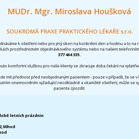
MUDr. Mgr. Miroslava Houšková
SOUKROMÁ PRAXE PRAKTICKÉHO LÉKAŘE s.r.o.
ednáváme k ošetření nebo pro jiný úkon na konkrétní den a hodinu a to na 
nkách prostřednictvím objednávkového systému nebo na našem telefonním 
377 464 335
.
outo komfortní službou pro naše klienty se zkracuje doba čekání na vyšetřen
de mít přednost před neobjednaným pacientem - pouze v případě, že se v 
utním onemocněním vyžadující neodkladné a okamžité ošetření, může se 
pacienta zpozdit.
době letních prázdnin
:
12,00hod
0hod