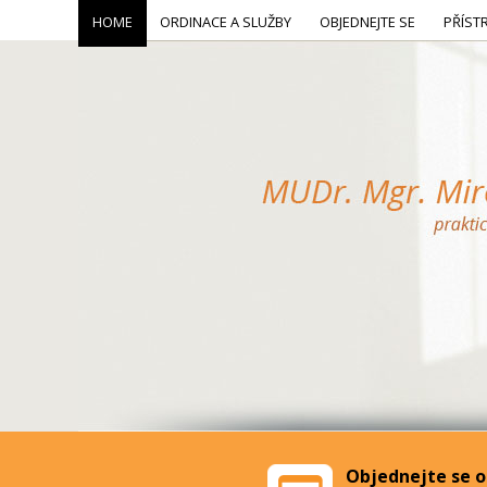
HOME
ORDINACE A SLUŽBY
OBJEDNEJTE SE
PŘÍST
Objednejte se o