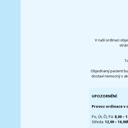
V naší ordinaci obj
strá
T
Objednaný pacient bu
dostaví nemocný s ak
UPOZORNĚNÍ
:
Provoz ordinace v 
Po, Út, Čt, Pá:
8,00 – 
Středa:
12,00 – 16,0