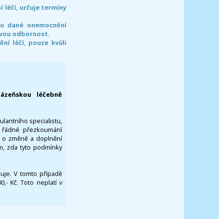
léčí, určuje termíny
pro dané onemocnění
svou odbornost.
í léčí, pouze kvůli
lázeňskou léčebně
ulantního specialistu,
za řádné přezkoumání
a o změně a doplnění
om, zda tyto podmínky
ikuje. V tomto případě
- Kč. Toto neplatí v