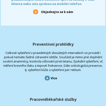
klienta nebo sms zprávou na mobilní telefon.
Objednejte se k nám
Preventivní prohlídky
Celkové vyšetření v pravidelných dvouletých intervalech se provádí i
pokud nemáte žádné zdravotní obtíže. Součástí je mimo jiné doplnění
osobní anamnézy, kontrola očkování proti tetanu, fyzikální vyšetření, vč.
měření krevního tlaku a tepové frekvence. Dále onkologická prevence,
tj. vyšetření kůže a vyšetření per rektum.
Více
Pracovnělékařské služby