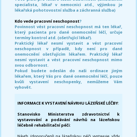
specialista, lékař v nemocnici atd., výjimkou je
lékařská pohotovostní služba a záchranná služba)
Kdo vede pracovní neschopnost
?
Povinnost vést pracovní neschopnost má ten lékař,
který pacienta pro dané onemocnění léčí, určuje
termíny kontrol atd. (ošetřující lékař).
Praktický lékař nesmí vystavit a vést pracovní
neschopnost v případě, kdy není pro dané
onemocnění ošetřujícím lékařem. Praktický lékař
nesmí vystavit a vést pracovní neschopnost mimo
svou odbornost.
Pokud budete odeslán do naši ordinace jiným
lékařem, který Vás pro dané onemocnění léčí, pouze
kvůli vystavení neschopenky, nemůžeme Vám
vyhovět.
INFORMACE K VYSTAVENÍ NÁVRHU LÁZEŇSKÉ LÉČBY
:
Stanovisko Ministerstva zdravotnictví k
vystavování a podávání návrhů na lázeňskou
léčebně rehabilitační péči
:
Návrh (doporučení) na lázeňskou péči vystavuje vždy