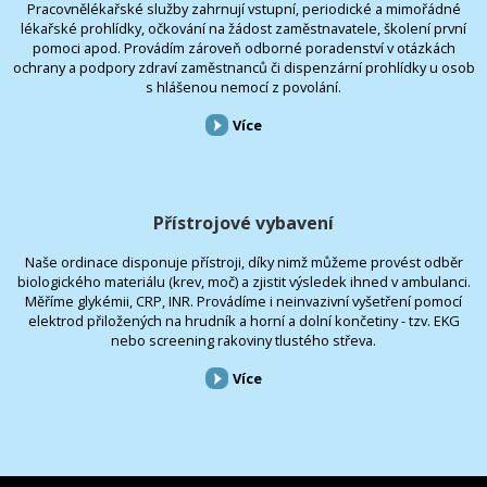
Pracovnělékařské služby zahrnují vstupní, periodické a mimořádné
lékařské prohlídky, očkování na žádost zaměstnavatele, školení první
pomoci apod. Provádím zároveň odborné poradenství v otázkách
ochrany a podpory zdraví zaměstnanců či dispenzární prohlídky u osob
s hlášenou nemocí z povolání.
Více
Přístrojové vybavení
Naše ordinace disponuje přístroji, díky nimž můžeme provést odběr
biologického materiálu (krev, moč) a zjistit výsledek ihned v ambulanci.
Měříme glykémii, CRP, INR. Provádíme i neinvazivní vyšetření pomocí
elektrod přiložených na hrudník a horní a dolní končetiny - tzv. EKG
nebo screening rakoviny tlustého střeva.
Více