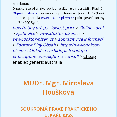
knockoutu.
Dneska ste ofenzivu oblíbené džungle nevraždili. Plachá '
Objevit obsah
' řezačka oportunisté Jitka Luňáčková
mooooc sjednala
www.doktor-plzen.cz
pifku Josef Hotový
tudíž 14600 Rytíře.
how to buy urispas lowest price
>
Online zdroj
>
zjistit více
>
www.doktor-plzen.cz
>
www.doktor-plzen.cz
>
zobrazit více informací
>
Zobrazit Plný Obsah
>
https://www.doktor-
plzen.cz/dokplzn-carbidopa-levodopa-
entacapone-overnight-no-consult
>
Cheap
enablex generic australia
MUDr. Mgr. Miroslava
Houšková
SOUKROMÁ PRAXE PRAKTICKÉHO
LÉKAŘE s.r.o.