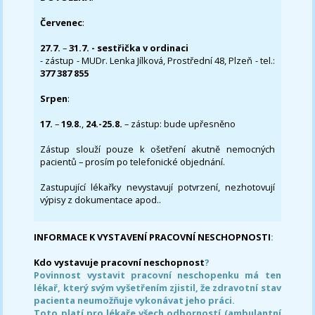
Červenec
:
27.7.
–
31.7. - sestřička v ordinaci
- zástup - MUDr. Lenka Jílková, Prostřední 48, Plzeň - tel.:
377 387 855
Srpen
:
17.
–
19.8.
,
24.-25.8.
– zástup: bude upřesněno
Zástup slouží pouze k ošetření akutně nemocných
pacientů – prosím po telefonické objednání.
Zastupující lékařky nevystavují potvrzení, nezhotovují
výpisy z dokumentace apod..
INFORMACE K VYSTAVENÍ PRACOVNÍ NESCHOPNOSTI
:
Kdo vystavuje pracovní neschopnost
?
Povinnost vystavit pracovní neschopenku má ten
lékař, který svým vyšetřením zjistil, že zdravotní stav
pacienta neumožňuje vykonávat jeho práci.
Toto platí pro lékaře všech odborností (ambulantní