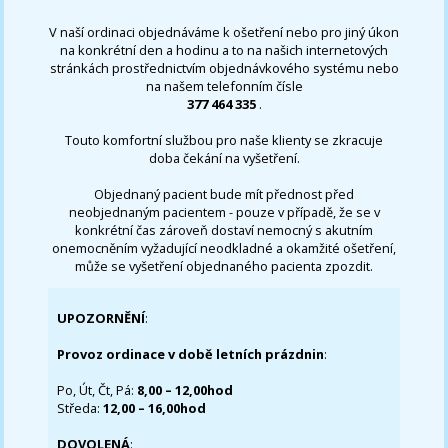
V naší ordinaci objednáváme k ošetření nebo pro jiný úkon
na konkrétní den a hodinu a to na našich internetových
stránkách prostřednictvím objednávkového systému nebo
na našem telefonním čísle
377 464 335
.
Touto komfortní službou pro naše klienty se zkracuje
doba čekání na vyšetření.
Objednaný pacient bude mít přednost před
neobjednaným pacientem - pouze v případě, že se v
konkrétní čas zároveň dostaví nemocný s akutním
onemocněním vyžadující neodkladné a okamžité ošetření,
může se vyšetření objednaného pacienta zpozdit.
UPOZORNĚNÍ
:
Provoz ordinace v době letních prázdnin
:
Po, Út, Čt, Pá:
8,00 – 12,00hod
Středa:
12,00 – 16,00hod
DOVOLENÁ
: