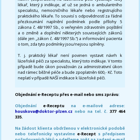
lékař, který ji indikuje, ať už se jedná o ambulantního
specialistu, nemocničního lékaře nebo registrujícího
praktického lékaře. To souvisí s odpovědností za řádné
přezkoumání naplnění podmínek podle přílohy 5
zákona č. 48/1997 Sb., o veřejném zdravotním pojištění
a o změně a doplnění některých souvisejících zákonů
(dále jen „zákon č. 48/1997 Sb.“) a informování pacienta
o tom, zda tyto podmínky jsou/nejsou splněny.
T. j. praktický lékař není povinen vystavit návrh k
lázeňské péči za specialistu, který toto indikuje. V tomto
případě bude úkon považován za administrativní úkon
nad rámec běžné péče a bude zpoplatněn 600,- Kč. Toto
neplatí v případě NAŠÍ indikace k lázeňské péči.
Objednání e-Receptu přes e-mail nebo sms zprávu
:
Objednání
e-Receptu
na e-mailové adrese:
houskova@doktor-plzen.cz
nebo na tel. č.
377 464
335.
Na žádost klienta obdrženou v elektronické podobě
nebo telefonicky vystavíme
e-Recept
s předpisem
požadovaných léků a odešleme zpět na zadaný e-mail