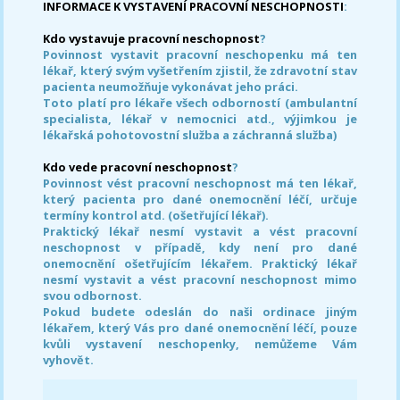
INFORMACE K VYSTAVENÍ PRACOVNÍ NESCHOPNOSTI
:
Kdo vystavuje pracovní neschopnost
?
Povinnost vystavit pracovní neschopenku má ten
lékař, který svým vyšetřením zjistil, že zdravotní stav
pacienta neumožňuje vykonávat jeho práci.
Toto platí pro lékaře všech odborností (ambulantní
specialista, lékař v nemocnici atd., výjimkou je
lékařská pohotovostní služba a záchranná služba)
Kdo vede pracovní neschopnost
?
Povinnost vést pracovní neschopnost má ten lékař,
který pacienta pro dané onemocnění léčí, určuje
termíny kontrol atd. (ošetřující lékař).
Praktický lékař nesmí vystavit a vést pracovní
neschopnost v případě, kdy není pro dané
onemocnění ošetřujícím lékařem. Praktický lékař
nesmí vystavit a vést pracovní neschopnost mimo
svou odbornost.
Pokud budete odeslán do naši ordinace jiným
lékařem, který Vás pro dané onemocnění léčí, pouze
kvůli vystavení neschopenky, nemůžeme Vám
vyhovět.