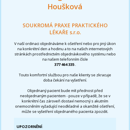
Houšková
SOUKROMÁ PRAXE PRAKTICKÉHO
LÉKAŘE s.r.o.
V naší ordinaci objednáváme k ošetření nebo pro jiný úkon
na konkrétní den a hodinu a to na našich internetových
stránkách prostřednictvím objednávkového systému nebo
na našem telefonním čísle
377 464 335
.
Touto komfortní službou pro naše klienty se zkracuje
doba čekání na vyšetření.
Objednaný pacient bude mít přednost před
neobjednaným pacientem - pouze v případě, že se v
konkrétní čas zároveň dostaví nemocný s akutním
onemocněním vyžadující neodkladné a okamžité ošetření,
může se vyšetření objednaného pacienta zpozdit.
UPOZORNĚNÍ
: