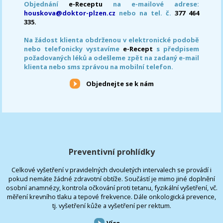
Objednání
e-Receptu
na e-mailové adrese:
houskova@doktor-plzen.cz
nebo na tel. č.
377 464
335.
Na žádost klienta obdrženou v elektronické podobě
nebo telefonicky vystavíme
e-Recept
s předpisem
požadovaných léků a odešleme zpět na zadaný e-mail
klienta nebo sms zprávou na mobilní telefon.
Objednejte se k nám
Preventivní prohlídky
Celkové vyšetření v pravidelných dvouletých intervalech se provádí i
pokud nemáte žádné zdravotní obtíže. Součástí je mimo jiné doplnění
osobní anamnézy, kontrola očkování proti tetanu, fyzikální vyšetření, vč.
měření krevního tlaku a tepové frekvence. Dále onkologická prevence,
tj. vyšetření kůže a vyšetření per rektum.