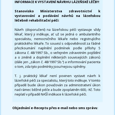
INFORMACE K VYSTAVENÍ NÁVRHU LÁZEŇSKÉ LÉČBY
:
Stanovisko Ministerstva zdravotnictví k
vystavování a podávání návrhů na lázeňskou
léčebně rehabilitační péči
:
Návrh (doporučení) na lázeňskou péči vystavuje vždy
lékař, který ji indikuje, ať už se jedná o ambulantního
specialistu, nemocničního lékaře nebo registrujícího
praktického lékaře. To souvisí s odpovědností za řádné
přezkoumání naplnění podmínek podle přílohy 5
zákona č. 48/1997 Sb., o veřejném zdravotním pojištění
a o změně a doplnění některých souvisejících zákonů
(dále jen „zákon č. 48/1997 Sb.“) a informování pacienta
o tom, zda tyto podmínky jsou/nejsou splněny.
T. j. praktický lékař není povinen vystavit návrh k
lázeňské péči za specialistu, který toto indikuje. V tomto
případě bude úkon považován za administrativní úkon
nad rámec běžné péče a bude zpoplatněn 600,- Kč. Toto
neplatí v případě NAŠÍ indikace k lázeňské péči.
Objednání e-Receptu přes e-mail nebo sms zprávu
: