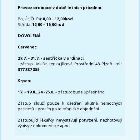
Provoz ordinace v době letních prázdnin
:
Po, Út, Čt, Pá:
8,00 – 12,00hod
Středa:
12,00 – 16,00hod
DOVOLENÁ
:
Červenec
:
27.7.
–
31.7. - sestřička v ordinaci
- zástup - MUDr. Lenka Jílková, Prostřední 48, Plzeň - tel.:
377 387 855
Srpen
:
17.
–
19.8.
,
24.-25.8.
– zástup: bude upřesněno
Zástup slouží pouze k ošetření akutně nemocných
pacientů – prosím po telefonické objednání.
Zastupující lékařky nevystavují potvrzení, nezhotovují
výpisy z dokumentace apod..