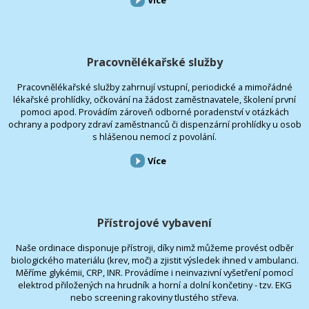
Více
Pracovnělékařské služby
Pracovnělékařské služby zahrnují vstupní, periodické a mimořádné
lékařské prohlídky, očkování na žádost zaměstnavatele, školení první
pomoci apod. Provádím zároveň odborné poradenství v otázkách
ochrany a podpory zdraví zaměstnanců či dispenzární prohlídky u osob
s hlášenou nemocí z povolání.
Více
Přístrojové vybavení
Naše ordinace disponuje přístroji, díky nimž můžeme provést odběr
biologického materiálu (krev, moč) a zjistit výsledek ihned v ambulanci.
Měříme glykémii, CRP, INR. Provádíme i neinvazivní vyšetření pomocí
elektrod přiložených na hrudník a horní a dolní končetiny - tzv. EKG
nebo screening rakoviny tlustého střeva.