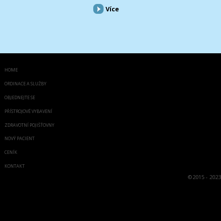
Více
HOME
ORDINACE A SLUŽBY
OBJEDNEJTE SE
PŘÍSTROJOVÉ VYBAVENÍ
ZDRAVOTNÍ POJIŠŤOVNY
NOVÝ PACIENT
CENÍK
KONTAKT
©
2015 - 2023