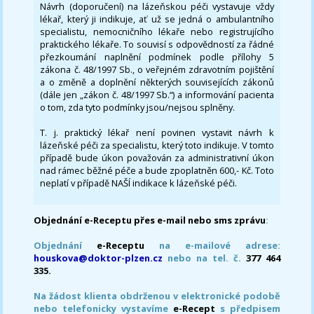
Návrh (doporučení) na lázeňskou péči vystavuje vždy
lékař, který ji indikuje, ať už se jedná o ambulantního
specialistu, nemocničního lékaře nebo registrujícího
praktického lékaře. To souvisí s odpovědností za řádné
přezkoumání naplnění podmínek podle přílohy 5
zákona č. 48/1997 Sb., o veřejném zdravotním pojištění
a o změně a doplnění některých souvisejících zákonů
(dále jen „zákon č. 48/1997 Sb.“) a informování pacienta
o tom, zda tyto podmínky jsou/nejsou splněny.
T. j. praktický lékař není povinen vystavit návrh k
lázeňské péči za specialistu, který toto indikuje. V tomto
případě bude úkon považován za administrativní úkon
nad rámec běžné péče a bude zpoplatněn 600,- Kč. Toto
neplatí v případě NAŠÍ indikace k lázeňské péči.
Objednání e-Receptu přes e-mail nebo sms zprávu
:
Objednání
e-Receptu
na e-mailové adrese:
houskova@doktor-plzen.cz
nebo na tel. č.
377 464
335.
Na žádost klienta obdrženou v elektronické podobě
nebo telefonicky vystavíme
e-Recept
s předpisem