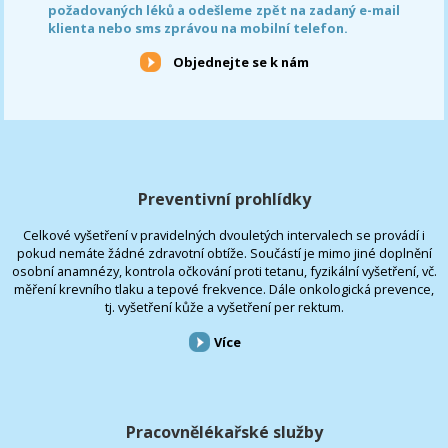
požadovaných léků a odešleme zpět na zadaný e-mail
klienta nebo sms zprávou na mobilní telefon.
Objednejte se k nám
Preventivní prohlídky
Celkové vyšetření v pravidelných dvouletých intervalech se provádí i
pokud nemáte žádné zdravotní obtíže. Součástí je mimo jiné doplnění
osobní anamnézy, kontrola očkování proti tetanu, fyzikální vyšetření, vč.
měření krevního tlaku a tepové frekvence. Dále onkologická prevence,
tj. vyšetření kůže a vyšetření per rektum.
Více
Pracovnělékařské služby