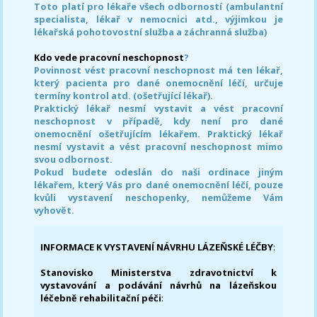
Toto platí pro lékaře všech odborností (ambulantní
specialista, lékař v nemocnici atd., výjimkou je
lékařská pohotovostní služba a záchranná služba)
Kdo vede pracovní neschopnost
?
Povinnost vést pracovní neschopnost má ten lékař,
který pacienta pro dané onemocnění léčí, určuje
termíny kontrol atd. (ošetřující lékař).
Praktický lékař nesmí vystavit a vést pracovní
neschopnost v případě, kdy není pro dané
onemocnění ošetřujícím lékařem. Praktický lékař
nesmí vystavit a vést pracovní neschopnost mimo
svou odbornost.
Pokud budete odeslán do naši ordinace jiným
lékařem, který Vás pro dané onemocnění léčí, pouze
kvůli vystavení neschopenky, nemůžeme Vám
vyhovět.
INFORMACE K VYSTAVENÍ NÁVRHU LÁZEŇSKÉ LÉČBY
:
Stanovisko Ministerstva zdravotnictví k
vystavování a podávání návrhů na lázeňskou
léčebně rehabilitační péči
: