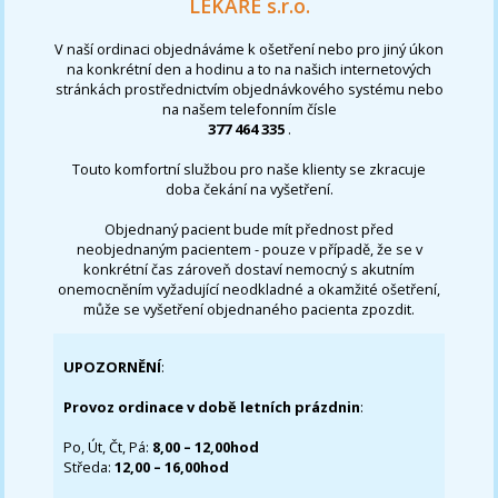
LÉKAŘE s.r.o.
V naší ordinaci objednáváme k ošetření nebo pro jiný úkon
na konkrétní den a hodinu a to na našich internetových
stránkách prostřednictvím objednávkového systému nebo
na našem telefonním čísle
377 464 335
.
Touto komfortní službou pro naše klienty se zkracuje
doba čekání na vyšetření.
Objednaný pacient bude mít přednost před
neobjednaným pacientem - pouze v případě, že se v
konkrétní čas zároveň dostaví nemocný s akutním
onemocněním vyžadující neodkladné a okamžité ošetření,
může se vyšetření objednaného pacienta zpozdit.
UPOZORNĚNÍ
:
Provoz ordinace v době letních prázdnin
:
Po, Út, Čt, Pá:
8,00 – 12,00hod
Středa:
12,00 – 16,00hod