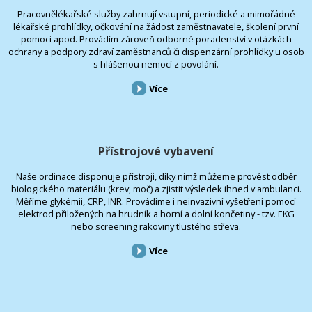
Pracovnělékařské služby zahrnují vstupní, periodické a mimořádné
lékařské prohlídky, očkování na žádost zaměstnavatele, školení první
pomoci apod. Provádím zároveň odborné poradenství v otázkách
ochrany a podpory zdraví zaměstnanců či dispenzární prohlídky u osob
s hlášenou nemocí z povolání.
Více
Přístrojové vybavení
Naše ordinace disponuje přístroji, díky nimž můžeme provést odběr
biologického materiálu (krev, moč) a zjistit výsledek ihned v ambulanci.
Měříme glykémii, CRP, INR. Provádíme i neinvazivní vyšetření pomocí
elektrod přiložených na hrudník a horní a dolní končetiny - tzv. EKG
nebo screening rakoviny tlustého střeva.
Více