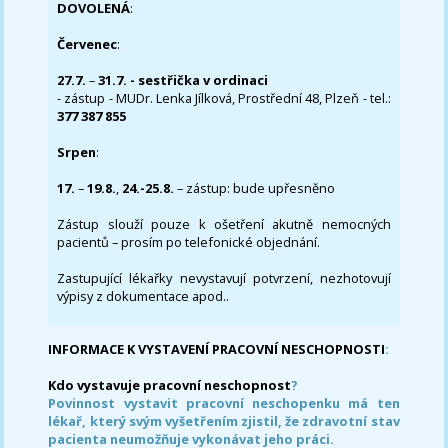
DOVOLENÁ
:
Červenec
:
27.7.
–
31.7. - sestřička v ordinaci
- zástup - MUDr. Lenka Jílková, Prostřední 48, Plzeň - tel.:
377 387 855
Srpen
:
17.
–
19.8.
,
24.-25.8.
– zástup: bude upřesněno
Zástup slouží pouze k ošetření akutně nemocných
pacientů – prosím po telefonické objednání.
Zastupující lékařky nevystavují potvrzení, nezhotovují
výpisy z dokumentace apod..
INFORMACE K VYSTAVENÍ PRACOVNÍ NESCHOPNOSTI
:
Kdo vystavuje pracovní neschopnost
?
Povinnost vystavit pracovní neschopenku má ten
lékař, který svým vyšetřením zjistil, že zdravotní stav
pacienta neumožňuje vykonávat jeho práci.